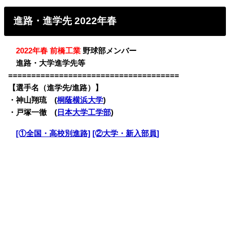
進路・進学先 2022年春
・
2022年春 前橋工業
野球部メンバー
・
進路・大学進学先等
=====================================
【選手名（進学先/進路）】
・
神山翔琉 (
桐蔭横浜大学
)
・戸塚一徹 (
日本大学工学部
)
・
[①全国・高校別進路]
[②大学・新入部員]