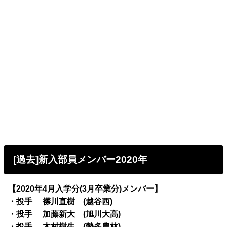
[過去]新入部員メンバー2020年
【2020年4月入学分(3月卒業分)メンバー】
・投手 襟川直樹 (越谷西)
・投手 加藤新大 (旭川大高)
・投手 木村樹生 (勢多農林)