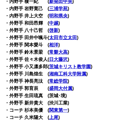
・内野手 榎一紀 (
新発田中央
)
・内野手 岩野寛己 (
三浦学苑
)
・内野手 井上大空 (
明和県央
)
・外野手 和田昂輝 (
中越
)
・外野手 八十己哲 (
啓新
)
・外野手 田井中颯斗(
太田市立太田
)
・外野手 関本愛斗 (
相洋
)
・外野手 鈴木景梁 (
常磐大高
)
・外野手 佐々木俊人(
日大藤沢
)
・外野手 小又凛多郎(
茨城キリスト教学園
)
・外野手 川島煌生 (
湘南工科大学附属
)
・外野手 神長亮汰 (
常総学院
)
・外野手 郭育辰 (
盛岡大付属
)
・外野手 生田琉真 (茨城･境)
・外野手 新井貴大 (渋川工業)
・コーチ 杉本美優 (
関東第一
)
・コーチ 久米陽大 (
上尾
)