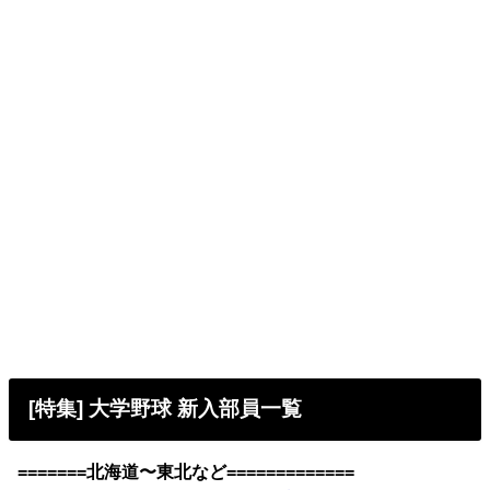
[特集] 大学野球 新入部員一覧
=======北海道〜東北など=============