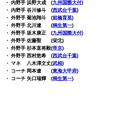
・ 内野手 浜野大成 (
九州国際大付
)
・ 内野手 谷川修斗 (
西武台千葉
)
・ 外野手 菊池翔斗 (
前橋育英
)
・ 外野手 北川遼 (
桐生第一
)
・ 外野手 坂木康正 (
九州国際大付
)
・ 外野手 佐藤聖 (栄北)
・ 外野手 杉本直将毅(
帝京
)
・ 外野手 西村悠希 (
西武台千葉
)
・ マネ 八木澤文丈(
武相
)
・ コーチ 岡本遼 (
東海大甲府
)
・ コーチ 矢口瑞輝 (
桐生第一
)