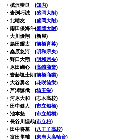
・槙沢奏良 (
知内
)
・岩渕巧誠 (
盛岡大附
)
・北晴友 (
盛岡大附
)
・雨田優海斗(
盛岡大附
)
・大川優翔 (新屋)
・島田耀太 (
前橋育英
)
・桒原悠河 (
明和県央
)
・野口大翔 (
明和県央
)
・原田絢心 (
高崎商業
)
・齋藤颯士朗(
前橋商業
)
・大谷勇名 (
花咲徳栄
)
・芦澤諒俄 (
埼玉栄
)
・河原大和 (志木高校)
・田中健人 (
市立船橋
)
・池本魁 (
市立船橋
)
・長谷川惺哉(
市立柏
)
・田中将基 (
八王子高校
)
・富田隼輔 (
東海大高輪台
)