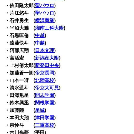
・依田隆太郎(
聖パウロ
)
・片江悠斗 (
聖パウロ
)
・石井勇生 (
横浜商業
)
・平沼大雅 (
湘南工科大附
)
・石黒匡倫 (
中越
)
・遠藤快斗 (
中越
)
・阿部広翔 (
日本文理
)
・宮活宏 (
新潟産大附
)
・上村侑太郎(
新発田中央
)
・加藤蒼一朗(
帝京長岡
)
・山本一冴 (
北陸高校
)
・清水遥斗 (
帝京大可児
)
・田澤魁星 (
開志学園
)
・鈴木興丞 (
関根学園
)
・加藤陸 (
星城
)
・本田大翔 (
津田学園
)
・泉怜斗 (
三重高校
)
・古川歩夢 (平田)