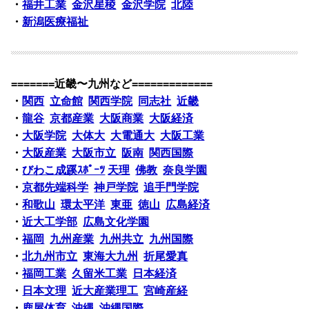
・
福井工業
金沢星稜
金沢学院
北陸
・
新潟医療福祉
=======近畿〜九州など=============
・
関西
立命館
関西学院
同志社
近畿
・
龍谷
京都産業
大阪商業
大阪経済
・
大阪学院
大体大
大電通大
大阪工業
・
大阪産業
大阪市立
阪南
関西国際
・
びわこ成蹊ｽﾎﾟｰﾂ
天理
佛教
奈良学園
・
京都先端科学
神戸学院
追手門学院
・
和歌山
環太平洋
東亜
徳山
広島経済
・
近大工学部
広島文化学園
・
福岡
九州産業
九州共立
九州国際
・
北九州市立
東海大九州
折尾愛真
・
福岡工業
久留米工業
日本経済
・
日本文理
近大産業理工
宮崎産経
・
鹿屋体育
沖縄
沖縄国際