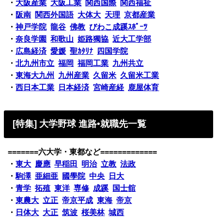
・
大阪産業
大阪工業
関西国際
関西福祉
・
阪南
関西外国語
大体大
天理
京都産業
・
神戸学院
龍谷
佛教
びわこ成蹊ｽﾎﾟｰﾂ
・
奈良学園
和歌山
姫路獨協
近大工学部
・
広島経済
愛媛
聖ｶﾀﾘﾅ
四国学院
・
北九州市立
福岡
福岡工業
九州共立
・
東海大九州
九州産業
久留米
久留米工業
・
西日本工業
日本経済
宮崎産経
鹿屋体育
[特集] 大学野球 進路•就職先一覧
=======六大学・東都など=============
・
東大
慶應
早稲田
明治
立教
法政
・
駒澤
亜細亜
國學院
中央
日大
・
青学
拓殖
東洋
専修
成蹊
国士舘
・
東農大
立正
帝京平成
東海
帝京
・
日体大
大正
筑波
桜美林
城西