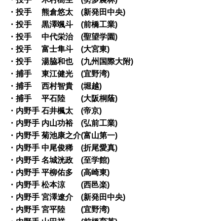
・投手 熊倉悠太 (新発田中央)
・投手 黒澤颯斗 (前橋工業)
・投手 中代栄治 (聖望学園)
・投手 富士隼斗 (大宮東)
・投手 湯脇和也 (九州国際大附)
・捕手 東江健光 (宜野湾)
・捕手 西村智貴 (堀越)
・捕手 平石陸 (大阪桐蔭)
・内野手 石井楓太 (帝京)
・内野手 内山功裕 (弘前工業)
・内野手 菊池康之介(富山第一)
・内野手 中尾俊稀 (折尾愛真)
・内野手 名城洸政 (至学館)
・内野手 平柳佑多 (高崎東)
・内野手 松本涼 (西邑楽)
・内野手 宮澤遼介 (新発田中央)
・内野手 宮平陸 (宜野湾)