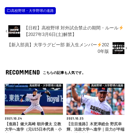
高校野球・大学野球の進路
【日程】高校野球 対外試合禁止の期間・ルール
【2027年3月6日(土)解禁】
【新入部員】大学ラグビー部 新入生メンバー
202
0年版
RECOMMEND
こちらの記事も人気です。
高校野球・大学野球の進路
高校野球・大学野球の進路
2021.10.24
2021.10.25
【進路】健大高崎 朝井優太 立教
【注目進路】木更津総合 野尻幸
大学へ進学（元U15日本代表・小
輝、法政大学へ進学｜目力が半端