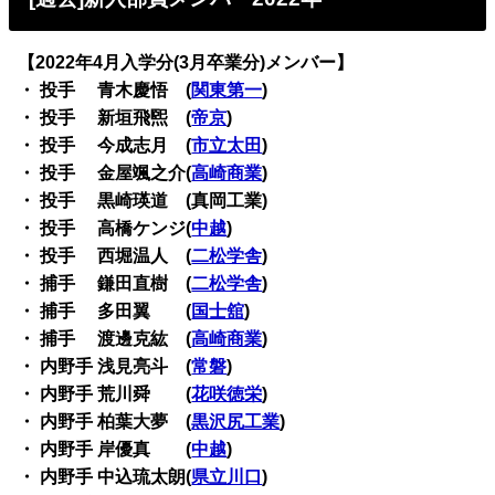
【2022年4月入学分(3月卒業分)メンバー】
・ 投手 青木慶悟 (
関東第一
)
・ 投手 新垣飛煕 (
帝京
)
・ 投手 今成志月 (
市立太田
)
・ 投手 金屋颯之介(
高崎商業
)
・ 投手 黒崎瑛道 (真岡工業)
・ 投手 高橋ケンジ(
中越
)
・ 投手 西堀温人 (
二松学舎
)
・ 捕手 鎌田直樹 (
二松学舎
)
・ 捕手 多田翼 (
国士舘
)
・ 捕手 渡邊克紘 (
高崎商業
)
・ 内野手 浅見亮斗 (
常磐
)
・ 内野手 荒川舜 (
花咲徳栄
)
・ 内野手 柏葉大夢 (
黒沢尻工業
)
・ 内野手 岸優真 (
中越
)
・ 内野手 中込琉太朗(
県立川口
)