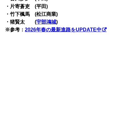
・片寄蒼吏 (平田)
・竹下楓馬 (松江商業)
・猪賢太 (
宇部鴻城
)
※参考：
2026年春の最新進路をUPDATE中