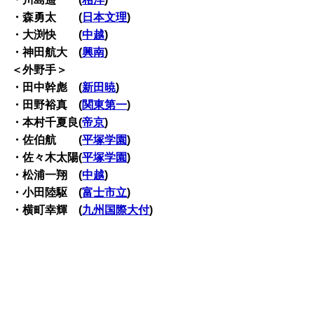
・森勇太 (
日本文理
)
・大渕快 (
中越
)
・神田航大 (
興南
)
＜外野手＞
・田中幹彪 (
新田暁
)
・田野裕真 (
関東第一
)
・本村千夏良(
帝京
)
・佐伯航 (
平塚学園
)
・佐々木太陽(
平塚学園
)
・松浦一翔 (
中越
)
・小田陸駆 (
富士市立
)
・横町幸輝 (
九州国際大付
)