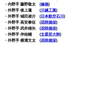
・内野手 藤野敬太 (
修徳
)
・外野手 後上蓮 (
川越工業
)
・外野手 城田凌介 (
日本航空石川
)
・外野手 高安拳征 (
花咲徳栄
)
・外野手 武井雄矢 (
花咲徳栄
)
・外野手 伴桂輔 (
文星芸大附
)
・外野手 横溝文太 (
花咲徳栄
)