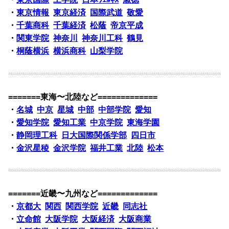
・
東京情報
東京経済
国際武道
敬愛
・
千葉商科
千葉経済
松蔭
帝京平成
・
関東学院
神奈川
神奈川工科
鶴見
・
桐蔭横浜
横浜商科
山梨学院
=======東海〜北陸など=============
・
名城
中京
星城
中部
中部学院
愛知
・
愛知学院
愛知工業
中京学院
東海学園
・
静岡理工科
日大国際関係学部
四日市
・
金沢星稜
金沢学院
福井工業
北陸
松本
=======近畿〜九州など=============
・
京都大
関西
関西学院
近畿
同志社
・
立命館
大阪学院
大阪経済
大阪商業