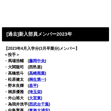
[過去]新入部員メンバー2023年
【2023年4月入学分(3月卒業分)メンバー】
＜投手＞
・馬場浩輔 (
藤岡中央
)
・大関龍司 (西邑楽)
・高橋悠斗 (
高崎商業
)
・松原健太 (
桐生第一
)
・野本良輝 (
昌平
)
・桐原優雅 (
埼玉栄
)
・外山裕大 (
大宮東
)
・為我井洸平(
西武台千葉
)
・中島寛喜 (
東海大浦安
)