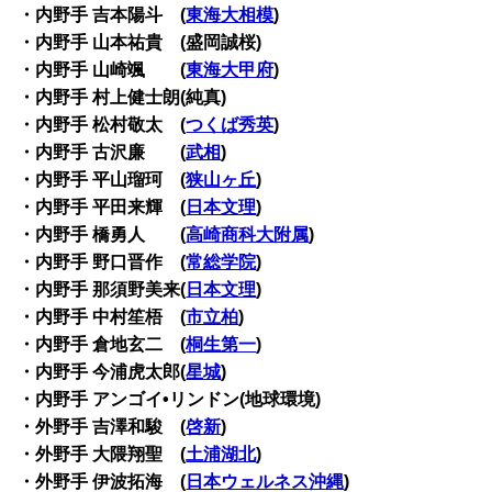
・内野手 吉本陽斗 (
東海大相模
)
・内野手 山本祐貴 (盛岡誠桜)
・内野手 山崎颯 (
東海大甲府
)
・内野手 村上健士朗(純真)
・内野手 松村敬太 (
つくば秀英
)
・内野手 古沢廉 (
武相
)
・内野手 平山瑠珂 (
狭山ヶ丘
)
・内野手 平田来輝 (
日本文理
)
・内野手 橋勇人 (
高崎商科大附属
)
・内野手 野口晋作 (
常総学院
)
・内野手 那須野美来(
日本文理
)
・内野手 中村笙梧 (
市立柏
)
・内野手 倉地玄二 (
桐生第一
)
・内野手 今浦虎太郎(
星城
)
・内野手 アンゴイ•リンドン(地球環境)
・外野手 吉澤和駿 (
啓新
)
・外野手 大隈翔聖 (
土浦湖北
)
・外野手 伊波拓海 (
日本ウェルネス沖縄
)