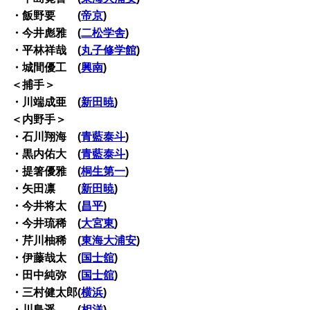
・飯野要 (
帝京
)
・今井彪雅 (
二松学舎
)
・平林祥哉 (
丸子修学館
)
・城間優工 (
興南
)
＜捕手＞
・川端成亜 (
新田暁
)
＜内野手＞
・石川翔海 (
青藍泰斗
)
・黒内佑大 (
青藍泰斗
)
・提箸優雅 (
桐生第一
)
・矢田凛 (
新田暁
)
・今井将太 (
昌平
)
・今井琉稀 (
大宮東
)
・芹川柚稀 (
東海大浦安
)
・伊藤哉太 (
国士舘
)
・田中純弥 (
国士舘
)
・三村健太郎(
横浜
)
・川島遥 (
相洋
)