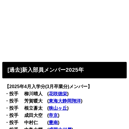
[過去]新入部員メンバー2025年
【2025年4月入学分(3月卒業分)メンバー】
・投手 柳川晴人 (
花咲徳栄
)
・投手 芳賀暖大 (
東海大静岡翔洋
)
・投手 根立蒼太 (
狭山ヶ丘
)
・投手 成田大空 (
帝京
)
・投手 中村仁 (
豊南
)