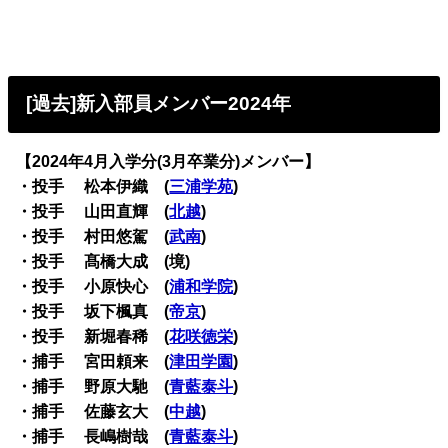
[過去]新入部員メンバー2024年
【2024年4月入学分(3月卒業分)メンバー】
・投手 松本伊織 (
三浦学苑
)
・投手 山田直輝 (
北越
)
・投手 村田悠駕 (
武南
)
・投手 髙橋大成 (境)
・投手 小原快心 (
浦和学院
)
・投手 坂下楓真 (
帝京
)
・投手 新堀春稀 (
花咲徳栄
)
・捕手 宮田頼来 (
津田学園
)
・捕手 野原大馳 (
青藍泰斗
)
・捕手 佐藤玄大 (
中越
)
・捕手 長嶋樹哉 (
青藍泰斗
)