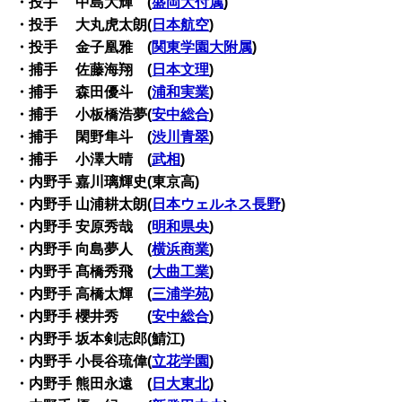
・投手 中島大輝 (
盛岡大付属
)
・投手 大丸虎太朗(
日本航空
)
・投手 金子凰雅 (
関東学園大附属
)
・捕手 佐藤海翔 (
日本文理
)
・捕手 森田優斗 (
浦和実業
)
・捕手 小板橋浩夢(
安中総合
)
・捕手 閑野隼斗 (
渋川青翠
)
・捕手 小澤大晴 (
武相
)
・内野手 嘉川璃輝史(東京高)
・内野手 山浦耕太朗(
日本ウェルネス長野
)
・内野手 安原秀哉 (
明和県央
)
・内野手 向島夢人 (
横浜商業
)
・内野手 髙橋秀飛 (
大曲工業
)
・内野手 高橋太輝 (
三浦学苑
)
・内野手 櫻井秀 (
安中総合
)
・内野手 坂本剣志郎(鯖江)
・内野手 小長谷琉偉(
立花学園
)
・内野手 熊田永遠 (
日大東北
)