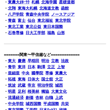
・
東農大ｵﾎｰﾂｸ
札幌
北海学園
星槎道都
・
北翔
東海大札幌
北海道文教
函館
・
八戸学院
青森中央学院
ノースアジア
・
青森
富士
仙台
東北福祉
東北学院
・
東北工業
東北公益
東日本国際
・
石巻専修
日大工学部
福島
山形
=======関東〜甲信越など=============
・
東大
慶應
早稲田
明治
立教
法政
・
青学
東洋
日本
駒澤
立正
上智
・
亜細亜
中央
國學院
専修
東農大
・
拓殖
東海
日体大
国士舘
大正
・
筑波
武蔵
帝京
明治学院
城西
・
明星
足利
桜美林
獨協
大東文化
・
流通経済
創価
杏林
白鴎
上武
・
中央学院
城西国際
平成国際
共栄
・
東京国際
工学院
日本ｳｪﾙﾈｽ
淑徳