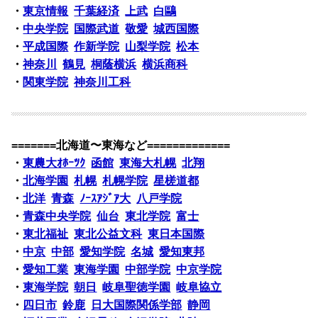
・
東京情報
千葉経済
上武
白鷗
・
中央学院
国際武道
敬愛
城西国際
・
平成国際
作新学院
山梨学院
松本
・
神奈川
鶴見
桐蔭横浜
横浜商科
・
関東学院
神奈川工科
=======北海道〜東海など=============
・
東農大ｵﾎｰﾂｸ
函館
東海大札幌
北翔
・
北海学園
札幌
札幌学院
星槎道都
・
北洋
青森
ﾉｰｽｱｼﾞｱ大
八戸学院
・
青森中央学院
仙台
東北学院
富士
・
東北福祉
東北公益文科
東日本国際
・
中京
中部
愛知学院
名城
愛知東邦
・
愛知工業
東海学園
中部学院
中京学院
・
東海学院
朝日
岐阜聖徳学園
岐阜協立
・
四日市
鈴鹿
日大国際関係学部
静岡