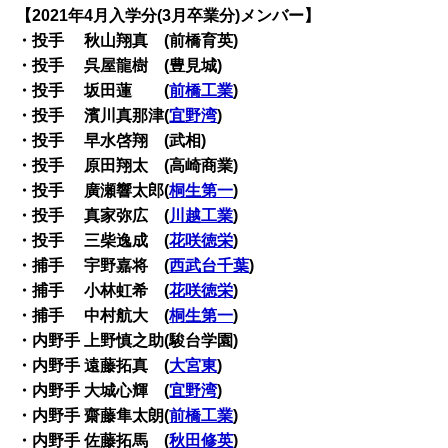
【2021年4月入学分(3月卒業分)メンバー】
・投手 秋山翔真 (前橋育英)
・投手 呉屋龍樹 (豊見城)
・投手 坂田蓮 (
前橋工業
)
・投手 濱川真那津(
宜野湾
)
・投手 早水啓翔 (武相)
・投手 原田翔太 (高崎商業)
・投手 廣瀬響太郎(
桐生第一
)
・投手 真家弥広 (
川越工業
)
・投手 三柴逸成 (
花咲徳栄
)
・捕手 宇野嘉将 (
西武台千葉
)
・捕手 小林虹希 (
花咲徳栄
)
・捕手 中村航大 (
桐生第一
)
・内野手 上野慎之助(駿台学園)
・内野手 遠藤拓真 (
大宮東
)
・内野手 大城心輝 (
宜野湾
)
・内野手 齋藤隼太朗(
前橋工業
)
・内野手 佐藤拓馬 (
秋田修英
)