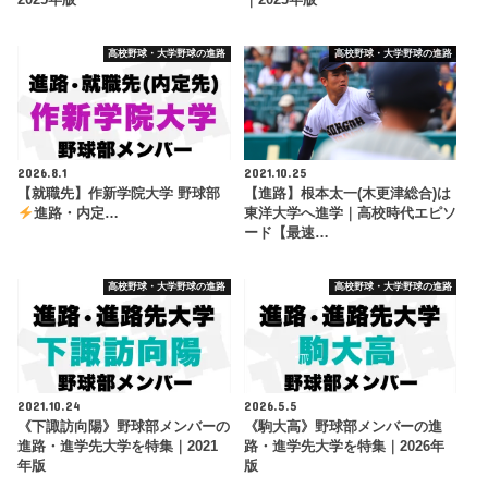
高校野球・大学野球の進路
高校野球・大学野球の進路
2026.8.1
2021.10.25
【就職先】作新学院大学 野球部
【進路】根本太一(木更津総合)は
進路・内定…
東洋大学へ進学｜高校時代エピソ
ード【最速…
高校野球・大学野球の進路
高校野球・大学野球の進路
2021.10.24
2026.5.5
《下諏訪向陽》野球部メンバーの
《駒大高》野球部メンバーの進
進路・進学先大学を特集｜2021
路・進学先大学を特集｜2026年
年版
版