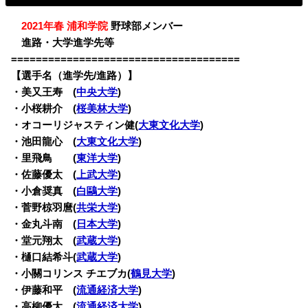
・
2021年春 浦和学院
野球部メンバー
・
進路・大学進学先等
=====================================
【選手名（進学先/進路）】
・
美又王寿
(
中央大学
)
・小桜耕介
(
桜美林大学
)
・オコーリジャスティン健(
大東文化大学
)
・池田龍心
(
大東文化大学
)
・里飛鳥
(
東洋大学
)
・佐藤優太
(
上武大学
)
・小倉奨真
(
白鷗大学
)
・菅野椋羽麿(
共栄大学
)
・金丸斗南 (
日本大学
)
・堂元翔太 (
武蔵大学
)
・樋口結希斗(
武蔵大学
)
・小關コリンス チエブカ(
鶴見大学
)
・伊藤和平 (
流通経済大学
)
・高柳優太 (
流通経済大学
)