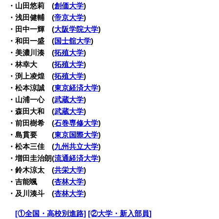
・山田悠莉 (
創価大学
)
・浅田健輔 (
帝京大学
)
・田中一輝 (
大阪学院大学
)
・和田一盛 (
国士舘大学
)
・美濃川湊 (
拓殖大学
)
・林幸大 (
拓殖大学
)
・渕上凌煌 (
拓殖大学
)
・松本涼誠 (
東京経済大学
)
・山浦一心 (
武蔵大学
)
・森田大和 (
武蔵大学
)
・前田樹希 (
石巻専修大学
)
・島貫要 (
東京国際大学
)
・松本三佳 (
九州共立大学
)
・増田圭治朗(
流通経済大学
)
・鈴木涼太 (
共栄大学
)
・吉能颯 (
杏林大学
)
・及川湊斗 (
杏林大学
)
・
[①全国・高校別進路]
[②大学・新入部員]