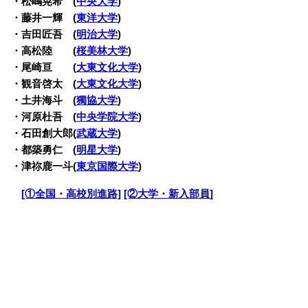
・松嶋晃希 (
中央大学
)
・藤井一輝 (
東洋大学
)
・吉田匠吾 (
明治大学
)
・高松陸 (
桜美林大学
)
・尾崎亘 (
大東文化大学
)
・観音啓太 (
大東文化大学
)
・土井海斗 (
獨協大学
)
・河原杜吾 (
中央学院大学
)
・石田創大郎(
武蔵大学
)
・都築勇仁 (
明星大学
)
・津祢鹿一斗(
東京国際大学
)
・
[①全国・高校別進路]
[②大学・新入部員]