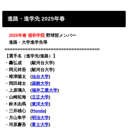
進路・進学先 2025年春
・
2025年春 浦和学院
野球部メンバー
・
進路・大学進学先等
=====================================
【選手名（進学先/進路）】
・轟弘成 (駿河台大学)
・岡元祥吾 (駿河台大学)
・椎津陽太 (
仙台大学
)
・岡田雄太 (
函館大学
)
・上原璃久 (
福井工業大学
)
・山崎拓海 (
立正大学
)
・鈴木由馬 (
東洋大学
)
・三井雄心 (
Honda
)
・月山隼平 (
明治大学
)
・河原慶吾 (
富士大学
)