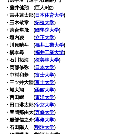
【選手名（進学先/進路）】
・藤井健翔 (巨人6位)
・吉井蓮太郎(
日本体育大学
)
・玉木敬章 (
拓殖大学
)
・落合隼飛 (
國學院大学
)
・垣内凌 (
立正大学
)
・川原晴斗 (
福井工業大学
)
・橋本尋 (
福井工業大学
)
・石川拓海 (
桜美林大学
)
・岡部修弥 (
日本大学
)
・中村和夢 (
富士大学
)
・三ツ井大陸(
富士大学
)
・城大翔 (
函館大学
)
・西田瞬 (
東洋大学
)
・田口琳太郎(
帝京大学
)
・豊岡那由太(
専修大学
)
・服部信之介(
専修大学
)
・石田陽人 (
明治大学
)