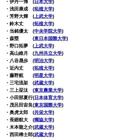
・伊丹一博 (
日本大学
)
・浅田康成 (
拓殖大学
)
・芳野大輝 (
上武大学
)
・鈴木丈 (
拓殖大学
)
・当銘優太 (
中央学院大学
)
・森塁 (
東日本国際大学
)
・野口拓夢 (
上武大学
)
・高山維月 (
九州共立大学
)
・八谷晟歩 (
明治大学
)
・近内丈 (
拓殖大学
)
・藤野航 (
明星大学
)
・三宅流架 (
武蔵大学
)
・三上栞汰 (
東京農業大学
)
・小田部夏行(
日本体育大学
)
・茂呂田宙良(
東京国際大学
)
・奥虎太郎 (
共栄大学
)
・長廻航大 (
獨協大学
)
・木本龍之介(
武蔵大学
)
・西田稀士郎(
武蔵大学
)