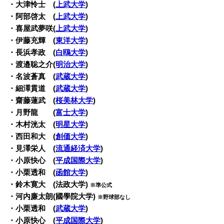
・大津怜士 (
上武大学
)
・阿部啓太 (
上武大学
)
・喜屋武夢咲(
上武大学
)
・伊藤充輝 (
東洋大学
)
・長浜孝政 (
白鴎大学
)
・渡邉聡之介(
明治大学
)
・名波蒼真 (
武蔵大学
)
・細澤貫道 (
武蔵大学
)
・齋藤蓮武 (
桜美林大学
)
・月野龍 (
富士大学
)
・木村洸太 (
明星大学
)
・西田和大 (
創価大学
)
・見澤栄人 (
流通経済大学
)
・小原快心 (
平成国際大学
)
・小栗透和 (
函館大学
)
・鈴木寛大 (法政大学)
※準公式
・河内廉太朗(國學院大学)
※野球部なし
・小栗透和 (
武蔵大学
)
・小原快心 (
平成国際大学
)