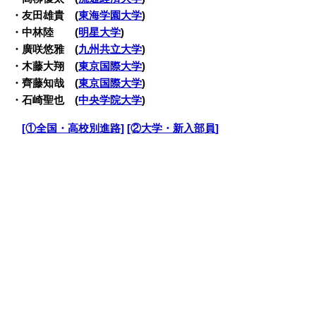
・友田雄貴 (
東海学園大学
)
・中林陸 (
明星大学
)
・廣咲悠雅 (
九州共立大学
)
・木藤大翔 (
東京国際大学
)
・齊藤知哉 (
東京国際大学
)
・石崎聖也 (
中央学院大学
)
・
[①全国・高校別進路]
[②大学・新入部員]