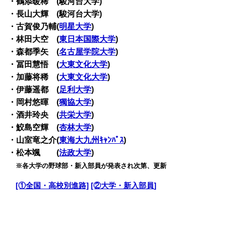
・鶴添暖稀 (駿河台大学)
・長山大輝 (駿河台大学)
・古賀俊乃輔(
明星大学
)
・林田大空 (
東日本国際大学
)
・森都季矢 (
名古屋学院大学
)
・冨田慧悟 (
大東文化大学
)
・加藤将稀 (
大東文化大学
)
・伊藤遥都 (
足利大学
)
・岡村悠暉 (
獨協大学
)
・酒井玲央 (
共栄大学
)
・鮫島空輝 (
杏林大学
)
・山室竜之介(
東海大九州ｷｬﾝﾊﾟｽ
)
・松本颯 (
法政大学
)
・
※各大学の野球部・新入部員が発表され次第、更新
・
[①全国・高校別進路]
[②大学・新入部員]