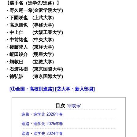
【選手名（進学先/進路）】
・
野久尾一希(金沢学院大学)
・下園咲也 (上武大学)
・高原朋也 (専修大学)
・中上仁 (大阪工業大学)
・中前祐也 (中央大学)
・後藤陸人 (東洋大学)
・蛭田竣介 (明星大学)
・畑敦巳 (立教大学)
・石渡祐樹 (東京国際大学)
・徳弘渉 (東京国際大学)
・
[①全国・高校別進路]
[②大学・新入部員]
目次
[
非表示
]
進路・進学先 2026年春
進路・進学先 2025年春
進路・進学先 2024年春