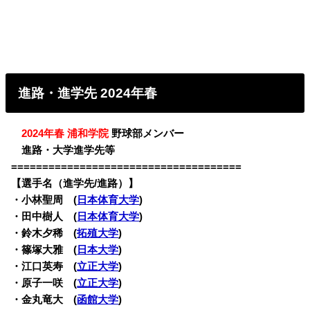
進路・進学先 2024年春
・
2024年春 浦和学院
野球部メンバー
・
進路・大学進学先等
=====================================
【選手名（進学先/進路）】
・小林聖周 (
日本体育大学
)
・田中樹人 (
日本体育大学
)
・鈴木夕稀 (
拓殖大学
)
・篠塚大雅 (
日本大学
)
・江口英寿 (
立正大学
)
・原子一咲 (
立正大学
)
・金丸竜大 (
函館大学
)