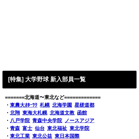
[特集] 大学野球 新入部員一覧
=======北海道〜東北など=============
・
東農大ｵﾎｰﾂｸ
札幌
北海学園
星槎道都
・
北翔
東海大札幌
北海道文教
函館
・
八戸学院
青森中央学院
ノースアジア
・
青森
富士
仙台
東北福祉
東北学院
・
東北工業
東北公益
東日本国際