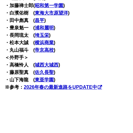
・加藤禅士郎(
昭和第一学園
)
・白濱佑樹 (
東海大市原望洋
)
・田中彪真 (
昌平
)
・豊泉魁一 (
浦和麗明
)
・長岡琉太 (
埼玉栄
)
・松本大誠 (
横浜商業
)
・丸山福斗 (
帝京高校
)
＜外野手＞
・高橋怜人 (
城西大城西
)
・藤原聖真 (
佐久長聖
)
・山下海龍 (
東亜学園
)
※参考：
2026年春の最新進路をUPDATE中