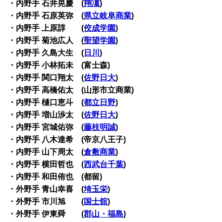
・内野手 石井晃慶 (
翔凜
)
・内野手 石原英弥 (
県立岐阜商業
)
・内野手 上原諄 (
佼成学園
)
・内野手 菊池広人 (
聖望学園
)
・内野手 久島大生 (
日川
)
・内野手 小林拓未 (富士森)
・内野手 関口翔太 (
佐野日大
)
・内野手 高橋佑太 (山形市立商業)
・内野手 樋口恵斗 (
都立日野
)
・内野手 増山渉太 (
佐野日大
)
・内野手 宮城佑弥 (
藤枝明誠
)
・内野手 八木達希 (帝京八王子)
・内野手 山下周太 (
倉敷商業
)
・内野手 横田哲也 (
西武台千葉
)
・内野手 和田侑也 (都留)
・外野手 青山幸喜 (
埼玉栄
)
・外野手 市川旭 (
国士舘
)
・外野手 伊東舜 (
郡山・福島
)