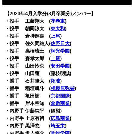
【2023年4月入学分(3月卒業分)メンバー】
・投手 工藤翔大 (
花巻東
)
・投手 朝岡涼太 (
東大和
)
・投手 倉持輝喜 (
上尾
)
・投手 佐久間結人(
佐野日大
)
・投手 高橋琉士 (
桐光学園
)
・投手 森孝太郎 (
上尾
)
・投手 山田怜央 (
安田学園
)
・投手 山田蓮 (藤枝明誠)
・捕手 石井隆太 (
翔凜
)
・捕手 稲垣凱斗 (
相模原弥栄
)
・捕手 亀田樹 (
京都国際
)
・捕手 岸本空知 (
倉敷商業
)
・内野手 伊藤純平 (鶴嶺)
・内野手 上原有留 (
広島商業
)
・内野手 黒澤悠 (
埼玉栄
)
・内野手 坂入悠介 (
常総学院
)