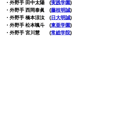
・外野手 田中太陽 (
実践学園
)
・外野手 西岡泰眞 (
藤枝明誠
)
・外野手 橋本涼汰 (
日大明誠
)
・外野手 松本颯斗 (
東亜学園
)
・外野手 宮川慧 (
常総学院
)