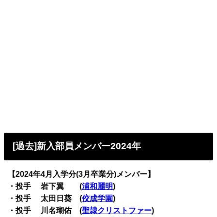
[過去]新入部員メンバー2024年
【2024年4月入学分(3月卒業分)メンバー】
・投手 岩下翼 (
浦和麗明
)
・投手 太田日葵 (
佼成学園
)
・投手 川名瑚佑 (
聖隷クリストファー
)