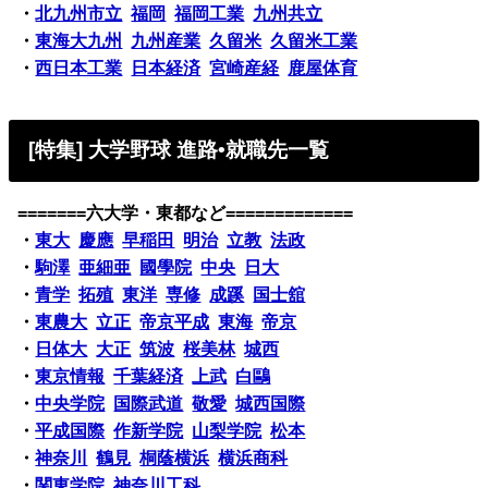
・
北九州市立
福岡
福岡工業
九州共立
・
東海大九州
九州産業
久留米
久留米工業
・
西日本工業
日本経済
宮崎産経
鹿屋体育
[特集] 大学野球 進路•就職先一覧
=======六大学・東都など=============
・
東大
慶應
早稲田
明治
立教
法政
・
駒澤
亜細亜
國學院
中央
日大
・
青学
拓殖
東洋
専修
成蹊
国士舘
・
東農大
立正
帝京平成
東海
帝京
・
日体大
大正
筑波
桜美林
城西
・
東京情報
千葉経済
上武
白鷗
・
中央学院
国際武道
敬愛
城西国際
・
平成国際
作新学院
山梨学院
松本
・
神奈川
鶴見
桐蔭横浜
横浜商科
・
関東学院
神奈川工科