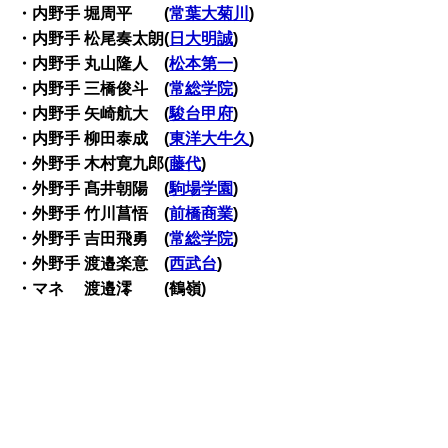
・内野手 堀周平 (
常葉大菊川
)
・内野手 松尾奏太朗(
日大明誠
)
・内野手 丸山隆人 (
松本第一
)
・内野手 三橋俊斗 (
常総学院
)
・内野手 矢崎航大 (
駿台甲府
)
・内野手 柳田泰成 (
東洋大牛久
)
・外野手 木村寛九郎(
藤代
)
・外野手 髙井朝陽 (
駒場学園
)
・外野手 竹川菖悟 (
前橋商業
)
・外野手 吉田飛勇 (
常総学院
)
・外野手 渡邉楽意 (
西武台
)
・マネ 渡邉澪 (鶴嶺)