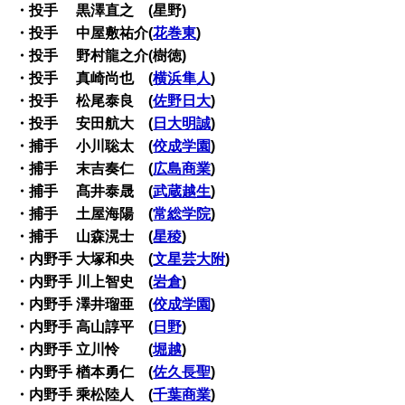
・投手 黒澤直之 (星野)
・投手 中屋敷祐介(
花巻東
)
・投手 野村龍之介(樹徳)
・投手 真崎尚也 (
横浜隼人
)
・投手 松尾泰良 (
佐野日大
)
・投手 安田航大 (
日大明誠
)
・捕手 小川聡太 (
佼成学園
)
・捕手 末吉奏仁 (
広島商業
)
・捕手 髙井泰晟 (
武蔵越生
)
・捕手 土屋海陽 (
常総学院
)
・捕手 山森滉士 (
星稜
)
・内野手 大塚和央 (
文星芸大附
)
・内野手 川上智史 (
岩倉
)
・内野手 澤井瑠亜 (
佼成学園
)
・内野手 高山諄平 (
日野
)
・内野手 立川怜 (
堀越
)
・内野手 楢本勇仁 (
佐久長聖
)
・内野手 乘松陸人 (
千葉商業
)