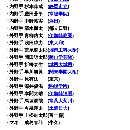
・内野手 杉本倖成 (
静岡市立
)
・内野手 豊田蒼平 (
常総学院
)
・内野手 中野拓実 (
浜田
)
・内野手 清水楓太 (都立日野)
・外野手 青柳佑太 (
伊勢崎商業
)
・外野手 浅田緯力 (
東大和
)
・外野手 荒尾潤太郎(
湘南工科大附
)
・外野手 岡田諒太郎(
岡山学芸館
)
・外野手 折橋泰生 (
城西大城西
)
・外野手 早川颯眞 (
関東学園大附
)
・外野手 原有汰 (東京)
・外野手 深井優滋 (
駒場学園
)
・外野手 本間太晴 (
伊勢崎清明
)
・外野手 馬塚潤哉 (
常葉大菊川
)
・外野手 今泉翔太 (
土浦日大
)
・外野手 上松結太郎(富士森)
・マネ 成島春斗 (牛久)