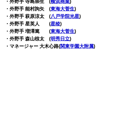
・外野手 寺島崇生 (
横浜商業
)
・外野手 能村詢矢 (
東海大菅生
)
・外野手 萩原涼太 (
八戸学院光星
)
・外野手 星英人 (
星稜
)
・外野手 増澤篤 (
東海大菅生
)
・外野手 森山椋太 (
明秀日立
)
・マネージャー 大木心路(
関東学園大附属
)