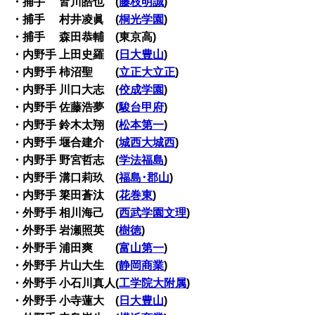
・捕手 皆川皓也 (
藤枝明誠
)
・捕手 村井凌眞 (
桐光学園
)
・捕手 森田恭輔 (東京高)
・内野手 上田史羅 (
日大豊山
)
・内野手 柿沼聖 (
立正大立正
)
・内野手 川口大志 (
佼成学園
)
・内野手 佐藤浩夢 (
駿台甲府
)
・内野手 鈴木太翔 (
松本第一
)
・内野手 堰合建介 (
城西大城西
)
・内野手 野宮哲志 (
学法福島
)
・内野手 溝口莉玖 (
福島･郡山
)
・内野手 簗田蒼汰 (
花巻東
)
・外野手 相川海己 (
西武学園文理
)
・外野手 岩瀬照英 (
樹徳
)
・外野手 浦田爽 (
富山第一
)
・外野手 片山大生 (
静岡商業
)
・外野手 小石川真人(
工学院大附属
)
・外野手 小寺蓮大 (
日大豊山
)