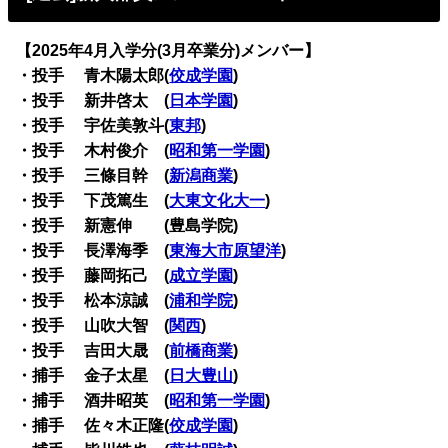
【2025年4月入学分(3月卒業分)メンバー】
・投手 青木陽太郎(
佼成学園
)
・投手 新井啓太 (
日本学園
)
・投手 宇佐美敦斗(
東邦
)
・投手 木村俊介 (
昭和第一学園
)
・投手 三條目幹 (
新潟商業
)
・投手 下茂篤生 (
大東文化大一
)
・投手 新憲伸 (豊島学院)
・投手 長澤海季 (
東海大市原望洋
)
・投手 藤岡拓己 (
成立学園
)
・投手 松本涼誠 (
浦和学院
)
・投手 山吹大智 (
関西
)
・投手 吉田大晟 (
前橋商業
)
・捕手 金子太星 (
日大豊山
)
・捕手 酒井昭英 (
昭和第一学園
)
・捕手 佐々木正隆(
佼成学園
)