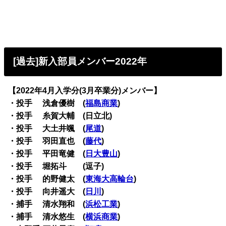
[過去]新入部員メンバー2022年
【2022年4月入学分(3月卒業分)メンバー】
・投手 浅倉優樹 (
福島商業
)
・投手 糸賀大輔 (日立北)
・投手 大土井颯 (
尾道
)
・投手 羽田直也 (
藤代
)
・投手 平田竜健 (
日大豊山
)
・投手 堀拓斗 (逗子)
・投手 的野健太 (
東海大高輪台
)
・投手 向井遥大 (
日川
)
・捕手 清水翔和 (
浜松工業
)
・捕手 清水悠生 (
横浜商業
)