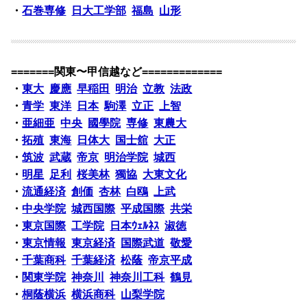
・
石巻専修
日大工学部
福島
山形
=======関東〜甲信越など=============
・
東大
慶應
早稲田
明治
立教
法政
・
青学
東洋
日本
駒澤
立正
上智
・
亜細亜
中央
國學院
専修
東農大
・
拓殖
東海
日体大
国士舘
大正
・
筑波
武蔵
帝京
明治学院
城西
・
明星
足利
桜美林
獨協
大東文化
・
流通経済
創価
杏林
白鴎
上武
・
中央学院
城西国際
平成国際
共栄
・
東京国際
工学院
日本ｳｪﾙﾈｽ
淑徳
・
東京情報
東京経済
国際武道
敬愛
・
千葉商科
千葉経済
松蔭
帝京平成
・
関東学院
神奈川
神奈川工科
鶴見
・
桐蔭横浜
横浜商科
山梨学院