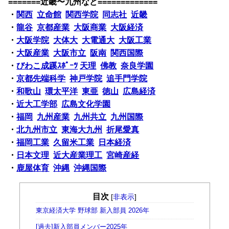
=======近畿〜九州など=============
・
関西
立命館
関西学院
同志社
近畿
・
龍谷
京都産業
大阪商業
大阪経済
・
大阪学院
大体大
大電通大
大阪工業
・
大阪産業
大阪市立
阪南
関西国際
・
びわこ成蹊ｽﾎﾟｰﾂ
天理
佛教
奈良学園
・
京都先端科学
神戸学院
追手門学院
・
和歌山
環太平洋
東亜
徳山
広島経済
・
近大工学部
広島文化学園
・
福岡
九州産業
九州共立
九州国際
・
北九州市立
東海大九州
折尾愛真
・
福岡工業
久留米工業
日本経済
・
日本文理
近大産業理工
宮崎産経
・
鹿屋体育
沖縄
沖縄国際
目次
[
非表示
]
東京経済大学 野球部 新入部員 2026年
[過去]新入部員メンバー2025年