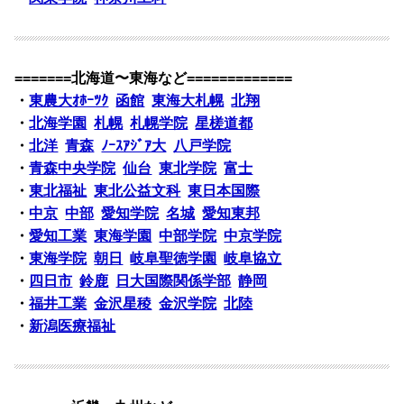
=======北海道〜東海など=============
・
東農大ｵﾎｰﾂｸ
函館
東海大札幌
北翔
・
北海学園
札幌
札幌学院
星槎道都
・
北洋
青森
ﾉｰｽｱｼﾞｱ大
八戸学院
・
青森中央学院
仙台
東北学院
富士
・
東北福祉
東北公益文科
東日本国際
・
中京
中部
愛知学院
名城
愛知東邦
・
愛知工業
東海学園
中部学院
中京学院
・
東海学院
朝日
岐阜聖徳学園
岐阜協立
・
四日市
鈴鹿
日大国際関係学部
静岡
・
福井工業
金沢星稜
金沢学院
北陸
・
新潟医療福祉