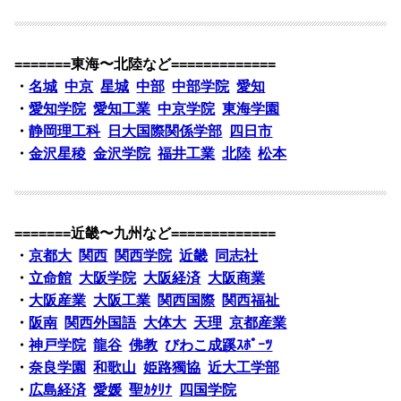
=======東海〜北陸など=============
・
名城
中京
星城
中部
中部学院
愛知
・
愛知学院
愛知工業
中京学院
東海学園
・
静岡理工科
日大国際関係学部
四日市
・
金沢星稜
金沢学院
福井工業
北陸
松本
=======近畿〜九州など=============
・
京都大
関西
関西学院
近畿
同志社
・
立命館
大阪学院
大阪経済
大阪商業
・
大阪産業
大阪工業
関西国際
関西福祉
・
阪南
関西外国語
大体大
天理
京都産業
・
神戸学院
龍谷
佛教
びわこ成蹊ｽﾎﾟｰﾂ
・
奈良学園
和歌山
姫路獨協
近大工学部
・
広島経済
愛媛
聖ｶﾀﾘﾅ
四国学院