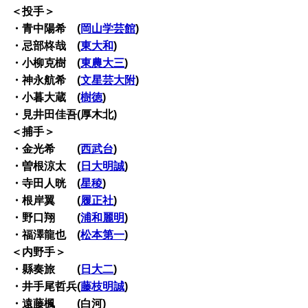
＜投手＞
・青中陽希 (
岡山学芸館
)
・忌部柊哉 (
東大和
)
・小柳克樹 (
東農大三
)
・神永航希 (
文星芸大附
)
・小暮大蔵 (
樹徳
)
・見井田佳吾(厚木北)
＜捕手＞
・金光希 (
西武台
)
・曽根涼太 (
日大明誠
)
・寺田人晄 (
星稜
)
・根岸翼 (
履正社
)
・野口翔 (
浦和麗明
)
・福澤龍也 (
松本第一
)
＜内野手＞
・縣奏旅 (
日大二
)
・井手尾哲兵(
藤枝明誠
)
・遠藤楓 (白河)