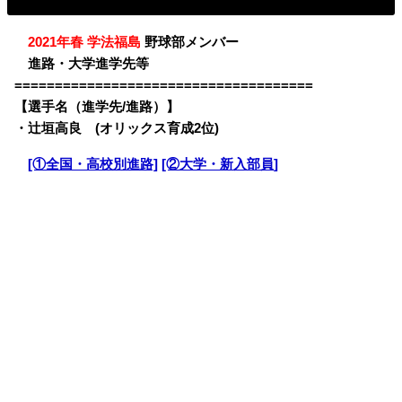
・
2021年春 学法福島
野球部メンバー
・
進路・大学進学先等
=====================================
【選手名（進学先/進路）】
・
辻垣高良 (オリックス育成2位)
・
[①全国・高校別進路]
[②大学・新入部員]