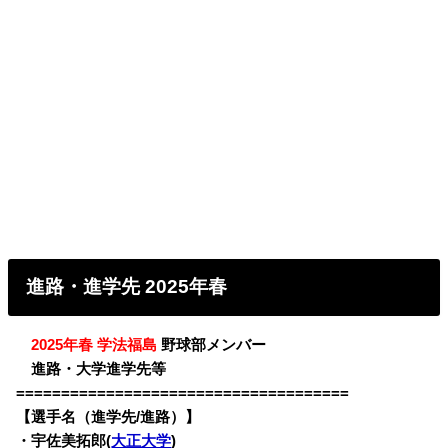
進路・進学先 2025年春
・
2025年春 学法福島
野球部メンバー
・
進路・大学進学先等
=====================================
【選手名（進学先/進路）】
・宇佐美拓郎(
大正大学
)