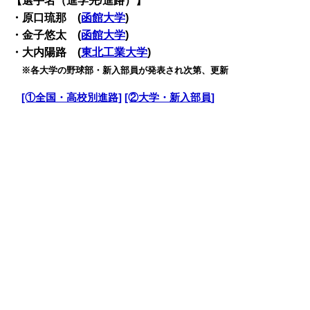
【選手名（進学先/進路）】
・原口琉那 (
函館大学
)
・金子悠太 (
函館大学
)
・大内陽路 (
東北工業大学
)
・
※各大学の野球部・新入部員が発表され次第、更新
・
[①全国・高校別進路]
[②大学・新入部員]