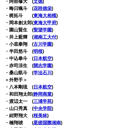
・阿部修大 (
文徳
)
・晦日颯斗 (
花咲徳栄
)
・梶拓斗 (
東海大相模
)
・岡本創太郎(
東海大甲府
)
・園山賢生 (
聖望学園
)
・井上藍輝 (
湘南工大付
)
・小底拳翔 (
古川学園
)
・半田悠斗 (
明桜
)
・中込拳斗 (
日本航空
)
・赤司涼生 (
開志学園
)
・桑山凱斗 (
学法石川
)
＜外野手＞
・八本剛琉 (
日本航空
)
・和田翔太郎(
静岡商業
)
・渡辺太一 (
三浦学苑
)
・山口秀真 (
中央学院
)
・紺野翔大 (
桜美林
)
・楠翔琥 (
星槎国際湘南
)