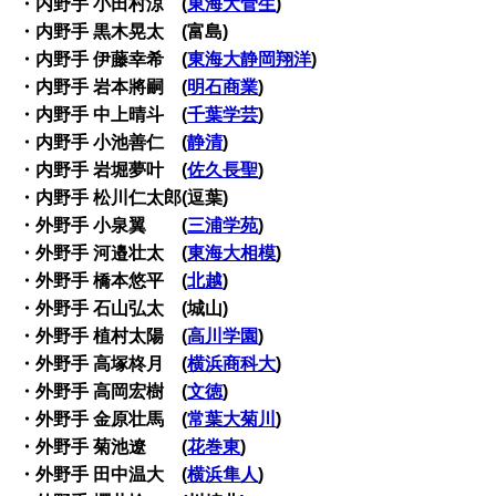
・内野手 小田村涼 (
東海大菅生
)
・内野手 黒木晃太 (富島)
・内野手 伊藤幸希 (
東海大静岡翔洋
)
・内野手 岩本將嗣 (
明石商業
)
・内野手 中上晴斗 (
千葉学芸
)
・内野手 小池善仁 (
静清
)
・内野手 岩堀夢叶 (
佐久長聖
)
・内野手 松川仁太郎(逗葉)
・外野手 小泉翼 (
三浦学苑
)
・外野手 河邉壮太 (
東海大相模
)
・外野手 橋本悠平 (
北越
)
・外野手 石山弘太 (城山)
・外野手 植村太陽 (
高川学園
)
・外野手 高塚柊月 (
横浜商科大
)
・外野手 高岡宏樹 (
文徳
)
・外野手 金原壮馬 (
常葉大菊川
)
・外野手 菊池遼 (
花巻東
)
・外野手 田中温大 (
横浜隼人
)