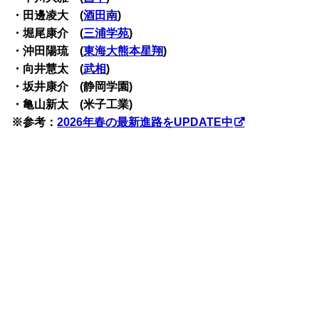
・田邊凌大 (
酒田南
)
・堀尾康介 (
三浦学苑
)
・沖田陽琉 (
東海大熊本星翔
)
・向井慧太 (
武相
)
・坂井康介 (静岡学園)
・亀山新太 (米子工業)
※参考：
2026年春の最新進路をUPDATE中