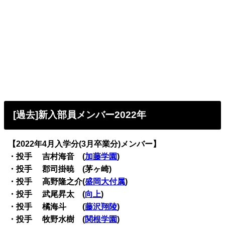
[過去]新入部員メンバー2022年
【2022年4月入学分(3月卒業分)メンバー】
・投手 吉村海音 (
加藤学園
)
・投手 郡司掛暁 (茅ヶ崎)
・投手 高野隆之介(
盛岡大付属
)
・投手 武尾昇太 (
向上
)
・投手 橘海斗 (
藤沢翔陵
)
・投手 牧野水樹 (
関根学園
)