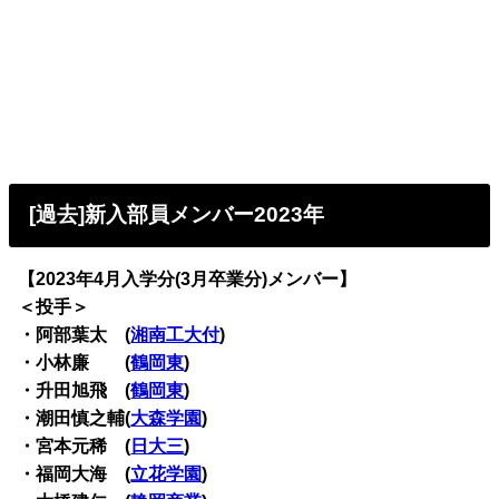
[過去]新入部員メンバー2023年
【2023年4月入学分(3月卒業分)メンバー】
＜投手＞
・阿部葉太 (
湘南工大付
)
・小林廉 (
鶴岡東
)
・升田旭飛 (
鶴岡東
)
・潮田慎之輔(
大森学園
)
・宮本元稀 (
日大三
)
・福岡大海 (
立花学園
)