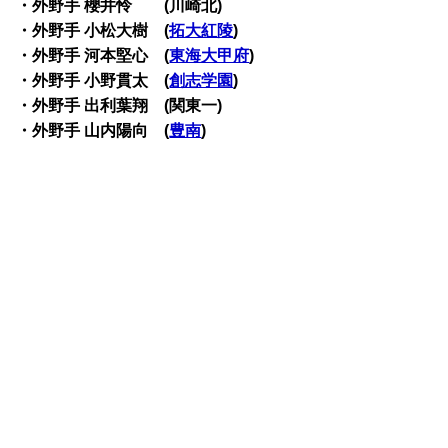
・外野手 櫻井怜 (川崎北)
・外野手 小松大樹 (
拓大紅陵
)
・外野手 河本堅心 (
東海大甲府
)
・外野手 小野貫太 (
創志学園
)
・外野手 出利葉翔 (関東一)
・外野手 山内陽向 (
豊南
)