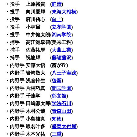
・投手 上原裕貴 (
静清
)
・投手 向川夏輝 (
東海大相模
)
・投手 府川侑心 (
向上
)
・投手 小林爾 (
立花学園
)
・投手 中井健太朗(
湘南学院
)
・捕手 高江洲皐碧(美来工科)
・捕手 佐藤祐馬 (
大曲工業
)
・捕手 祝龍輝 (
藤嶺藤沢
)
・内野手 安藤大悟 (霧が丘)
・内野手 岩﨑敬大 (
八王子実践
)
・内野手 浅倉怜生 (
啓新
)
・内野手 片桐巧真 (
開志学園
)
・内野手 千速学 (
郁文館
)
・内野手 田嶋源太郎(
学法石川
)
・内野手 木村公哉 (
青森山田
)
・内野手 小島雄真 (
知徳
)
・内野手 蝦名叶多 (
盛岡大付属
)
・内野手 木本光祐 (
三重
)