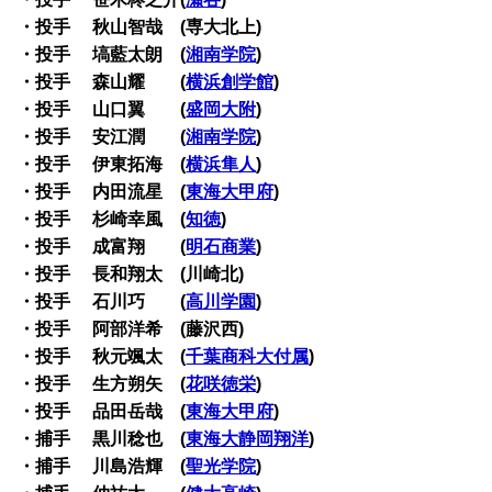
・投手 秋山智哉 (専大北上)
・投手 塙藍太朗 (
湘南学院
)
・投手 森山耀 (
横浜創学館
)
・投手 山口翼 (
盛岡大附
)
・投手 安江潤 (
湘南学院
)
・投手 伊東拓海 (
横浜隼人
)
・投手 内田流星 (
東海大甲府
)
・投手 杉崎幸風 (
知徳
)
・投手 成富翔 (
明石商業
)
・投手 長和翔太 (川崎北)
・投手 石川巧 (
高川学園
)
・投手 阿部洋希 (藤沢西)
・投手 秋元颯太 (
千葉商科大付属
)
・投手 生方朔矢 (
花咲徳栄
)
・投手 品田岳哉 (
東海大甲府
)
・捕手 黒川稔也 (
東海大静岡翔洋
)
・捕手 川島浩輝 (
聖光学院
)