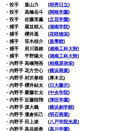
・投手 葉山力 (
明秀日立
)
・投手 高橋岳斗 (
関根学園
)
・投手 佐藤里薫 (
立花学園
)
・捕手 蔵並頼人 (
湘南学院
)
・捕手 櫻井遥 (
花咲徳栄
)
・捕手 笹木椋介 (
皇學館
)
・捕手 府川葵維 (
湘南工科大附
)
・捕手 平野陽大 (
湘南工科大附
)
・内野手 高橋翔吾 (
相模原弥栄
)
・内野手 花方空心 (
横浜商業
)
・内野手 村沢拳梧 (厚木北)
・内野手 櫻井結太 (
日大藤沢
)
・内野手 齋藤壮太 (
中央学院
)
・内野手 近藤陸翔 (
津田学園
)
・内野手 源大義 (
横浜創学館
)
・内野手 瀧倉拓己 (
明石商業
)
・内野手 田上凌 (
八戸学院光星
)
・内野手 高谷皓希 (
高川学園
)