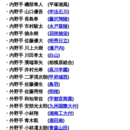
・内野手 磯部隼人 (平塚湘風)
・内野手 山口優吾 (
学法石川
)
・内野手 長島希 (
藤沢翔陵
)
・内野手 市村駿太 (
水戸葵陵
)
・内野手 徳永樹 (
花咲徳栄
)
・内野手 佐藤優大 (
明秀日立
)
・内野手 川上大樹 (
瀬戸内
)
・内野手 川田孝太 (
白山
)
・内野手 濱端章矢 (相模原総合)
・内野手 井村光希 (
高川学園
)
・内野手 二茅滉次朗(
甲府城西
)
・内野手 佐藤優生 (
鳥羽
)
・外野手 佐藤秀悟 (
明桜
)
・外野手 和知宥佐 (
宇都宮商業
)
・外野手 安部光太郎(
九州国際大付
)
・外野手 小林翔 (
湘南工大付
)
・外野手 青木凱 (
酒田南
)
・外野手 小林凜太朗(
青森山田
)