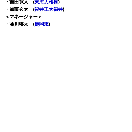
・吉田寛人 (
東海大相模
)
・加藤玄太 (
福井工大福井
)
＜マネージャー＞
・藤川瑛太 (
鶴岡東
)