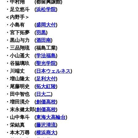
・中村翔 (都留興譲館)
・足立悠斗 (
浜松学院
)
＜内野手＞
・小島有 (
盛岡大付
)
・宮下拓夢 (
羽黒
)
・黒山与力 (
酒田南
)
・三品翔琉 (福島工業)
・小山遥大 (
学法福島
)
・谷脇璃玖 (
聖光学院
)
・川端丈 (
日本ウェルネス
)
・増山隆太 (
足利大付
)
・尾藤明史 (
拓大紅陵
)
・田中智也 (
日大二
)
・増田滉介 (
創価高校
)
・末永健太郎(
創価高校
)
・山中隼斗 (
東海大高輪台
)
・栄結真 (
藤沢清流
)
・本木万尋 (
横浜商大
)