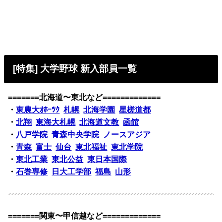
[特集] 大学野球 新入部員一覧
=======北海道〜東北など=============
・
東農大ｵﾎｰﾂｸ
札幌
北海学園
星槎道都
・
北翔
東海大札幌
北海道文教
函館
・
八戸学院
青森中央学院
ノースアジア
・
青森
富士
仙台
東北福祉
東北学院
・
東北工業
東北公益
東日本国際
・
石巻専修
日大工学部
福島
山形
=======関東〜甲信越など=============