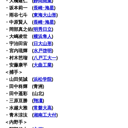
・大橋建仁 (
静岡商業
)
・坂本莉一 (
長崎･海星
)
・雨谷七斗 (
東海大山形
)
・中原賢人 (
長崎･海星
)
・岡部真之佑(
明秀日立
)
・大嶋凌世 (
横浜隼人
)
・宇治田宙 (
日大山形
)
・宮内琉輝 (
水戸啓明
)
・村木芭瑠 (
八戸工大一
)
・安藤康平 (
大曲工業
)
＜捕手＞
・山田笑誠 (
浜松学院
)
・田中柊輝 (青洲)
・田中遥彩 (山北)
・三原亘勝 (
翔凜
)
・水越大雅 (
常磐大高
)
・青木涼汰 (
湘南工大付
)
＜内野手＞