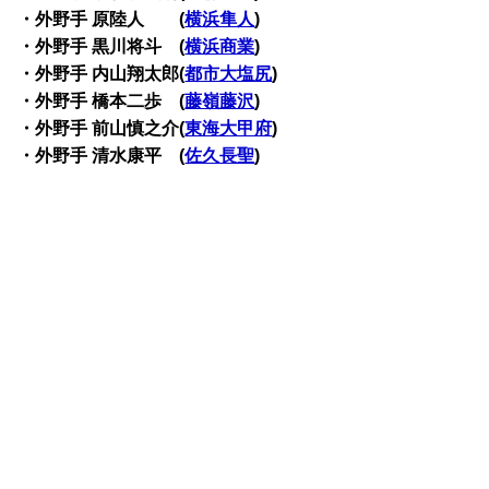
・外野手 原陸人 (
横浜隼人
)
・外野手 黒川将斗 (
横浜商業
)
・外野手 内山翔太郎(
都市大塩尻
)
・外野手 橋本二歩 (
藤嶺藤沢
)
・外野手 前山慎之介(
東海大甲府
)
・外野手 清水康平 (
佐久長聖
)