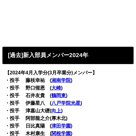
[過去]新入部員メンバー2024年
【2024年4月入学分(3月卒業分)メンバー】
・投手 藤枝幸祐 (
湘南学院
)
・投手 野口惺恩 (
大崎
)
・投手 石井友貴 (
鶴岡東
)
・投手 伊藤星八 (
八戸学院光星
)
・投手 津嘉山大礎(
向上
)
・投手 阿部龍之介(厚木北)
・投手 日比真陽 (
津田学園
)
・投手 木村康生 (
関根学園
)