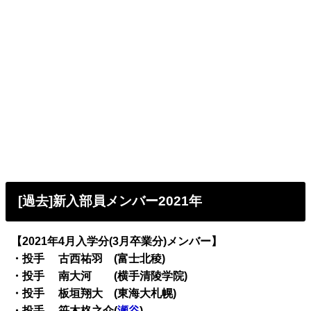
[過去]新入部員メンバー2021年
【2021年4月入学分(3月卒業分)メンバー】
・投手 古西祐羽 (富士北稜)
・投手 南大河 (横手清陵学院)
・投手 板垣翔大 (東海大札幌)
・投手 笹木柊之介(
瀬谷
)