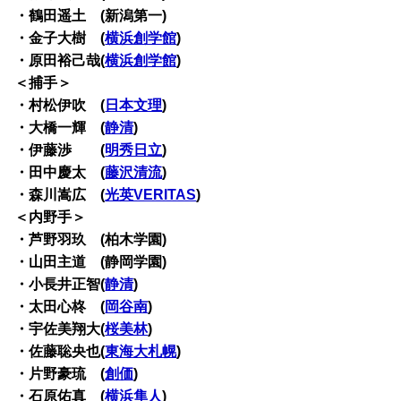
・鶴田遥土 (新潟第一)
・金子大樹 (
横浜創学館
)
・原田裕己哉(
横浜創学館
)
＜捕手＞
・村松伊吹 (
日本文理
)
・大橋一輝 (
静清
)
・伊藤渉 (
明秀日立
)
・田中慶太 (
藤沢清流
)
・森川嵩広 (
光英VERITAS
)
＜内野手＞
・芦野羽玖 (柏木学園)
・山田主道 (静岡学園)
・小長井正智(
静清
)
・太田心柊 (
岡谷南
)
・宇佐美翔大(
桜美林
)
・佐藤聡央也(
東海大札幌
)
・片野豪琉 (
創価
)
・石原佑真 (
横浜隼人
)