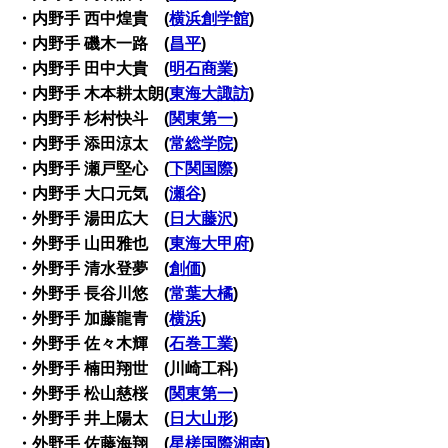
・内野手 西中煌貴 (
横浜創学館
)
・内野手 磯木一路 (
昌平
)
・内野手 田中大貴 (
明石商業
)
・内野手 木本耕太朗(
東海大諏訪
)
・内野手 杉村快斗 (
関東第一
)
・内野手 添田涼太 (
常総学院
)
・内野手 瀬戸堅心 (
下関国際
)
・内野手 大口元気 (
瀬谷
)
・外野手 湯田広大 (
日大藤沢
)
・外野手 山田雅也 (
東海大甲府
)
・外野手 清水登夢 (
創価
)
・外野手 長谷川悠 (
常葉大橘
)
・外野手 加藤龍青 (
横浜
)
・外野手 佐々木輝 (
石巻工業
)
・外野手 楠田翔世 (川崎工科)
・外野手 松山慈桜 (
関東第一
)
・外野手 井上陽太 (
日大山形
)
・外野手 佐藤海翔 (
星槎国際湘南
)