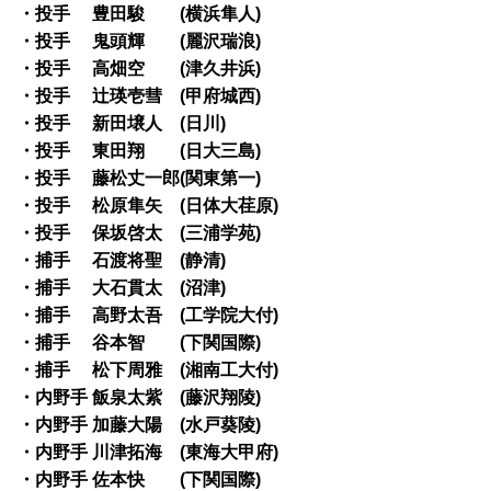
・投手 豊田駿 (横浜隼人)
・投手 鬼頭輝 (麗沢瑞浪)
・投手 高畑空 (津久井浜)
・投手 辻瑛壱彗 (甲府城西)
・投手 新田壌人 (日川)
・投手 東田翔 (日大三島)
・投手 藤松丈一郎(関東第一)
・投手 松原隼矢 (日体大荏原)
・投手 保坂啓太 (三浦学苑)
・捕手 石渡将聖 (静清)
・捕手 大石貫太 (沼津)
・捕手 高野太吾 (工学院大付)
・捕手 谷本智 (下関国際)
・捕手 松下周雅 (湘南工大付)
・内野手 飯泉太紫 (藤沢翔陵)
・内野手 加藤大陽 (水戸葵陵)
・内野手 川津拓海 (東海大甲府)
・内野手 佐本快 (下関国際)