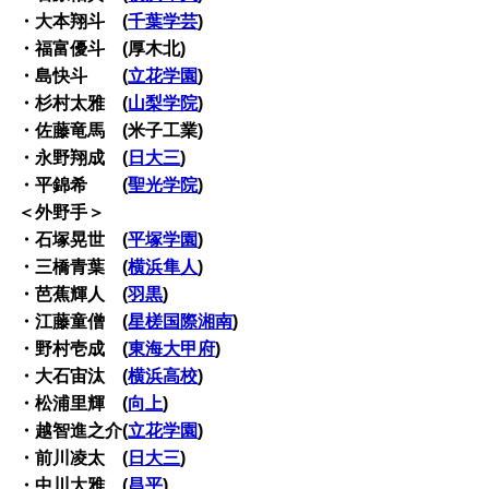
・大本翔斗 (
千葉学芸
)
・福富優斗 (厚木北)
・島快斗 (
立花学園
)
・杉村太雅 (
山梨学院
)
・佐藤竜馬 (米子工業)
・永野翔成 (
日大三
)
・平錦希 (
聖光学院
)
＜外野手＞
・石塚晃世 (
平塚学園
)
・三橋青葉 (
横浜隼人
)
・芭蕉輝人 (
羽黒
)
・江藤童僧 (
星槎国際湘南
)
・野村壱成 (
東海大甲府
)
・大石宙汰 (
横浜高校
)
・松浦里輝 (
向上
)
・越智進之介(
立花学園
)
・前川凌太 (
日大三
)
・中川大雅 (
昌平
)