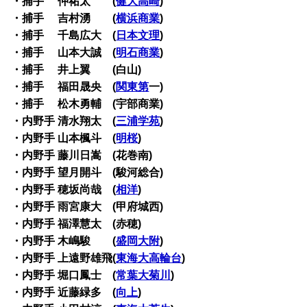
・捕手 仲祐太 (
健大高崎
)
・捕手 吉村湧 (
横浜商業
)
・捕手 千島広大 (
日本文理
)
・捕手 山本大誠 (
明石商業
)
・捕手 井上翼 (白山)
・捕手 福田晟央 (
関東第
一)
・捕手 松木勇輔 (宇部商業)
・内野手 清水翔太 (
三浦学苑
)
・内野手 山本楓斗 (
明桜
)
・内野手 藤川日嵩 (花巻南)
・内野手 望月開斗 (駿河総合)
・内野手 穂坂尚哉 (
相洋
)
・内野手 雨宮康大 (甲府城西)
・内野手 福澤慧太 (赤穂)
・内野手 木嶋駿 (
盛岡大附
)
・内野手 上遠野雄飛(
東海大高輪台
)
・内野手 堀口鳳士 (
常葉大菊川
)
・内野手 近藤緑多 (
向上
)