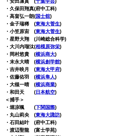
・安田凛貫 (
千葉学芸
)
・久保田翔真(府中工科)
・高畠弘一朗(
国士舘
)
・金子瑞稀 (
東海大菅生
)
・小笠原宙 (
東海大菅生
)
・星野大翔 (川崎総合科学)
・大川内瑠汰(
相模原弥栄
)
・岡村悠貴 (
横浜商大
)
・末永大晴 (
横浜創学館
)
・吉井映月 (
東海大甲府
)
・佐藤佑羽 (
横浜隼人
)
・大槻一晴 (
横浜商業
)
・和田天 (
日本航空
)
＜捕手＞
・堀凉颯 (
下関国際
)
・丸山莉央 (
東海大諏訪
)
・石田結叶 (府中工科)
・渡辺聖龍 (富士学苑)