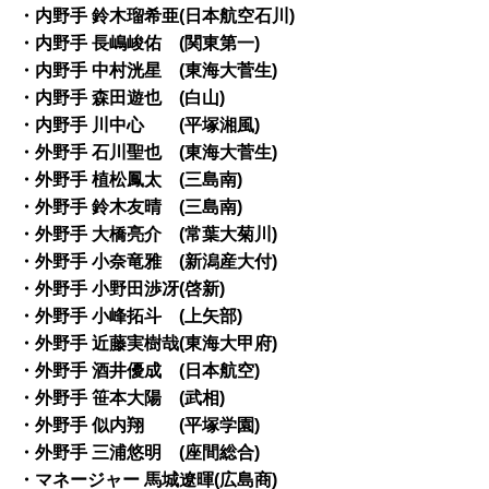
・内野手 鈴木瑠希亜(日本航空石川)
・内野手 長嶋峻佑 (関東第一)
・内野手 中村洸星 (東海大菅生)
・内野手 森田遊也 (白山)
・内野手 川中心 (平塚湘風)
・外野手 石川聖也 (東海大菅生)
・外野手 植松鳳太 (三島南)
・外野手 鈴木友晴 (三島南)
・外野手 大橋亮介 (常葉大菊川)
・外野手 小奈竜雅 (新潟産大付)
・外野手 小野田渉冴(啓新)
・外野手 小峰拓斗 (上矢部)
・外野手 近藤実樹哉(東海大甲府)
・外野手 酒井優成 (日本航空)
・外野手 笹本大陽 (武相)
・外野手 似内翔 (平塚学園)
・外野手 三浦悠明 (座間総合)
・マネージャー 馬城遼暉(広島商)