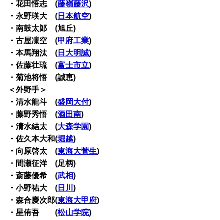
・花田悟志 (
藤嶺藤沢
)
・永野瑛大 (
日本航空
)
・南鼓太郞 (旭丘)
・古屋凜空 (
甲府工業
)
・本馬翔汰 (
日大明誠
)
・佐藤壮琉 (
富士市立
)
・菊池将悟 (誠恵)
＜外野手＞
・清水龍斗 (
盛岡大付
)
・藤野秀悟 (
酒田南
)
・清水結太 (
大森学園
)
・佐久本大和(
堀越
)
・向原啓太 (
東海大菅生
)
・間瀬征洋 (足柄)
・斎藤優希 (
武相
)
・小野祐大 (
日川
)
・森合慶次郎(
東海大甲府
)
・星侑吾 (
松山学院
)