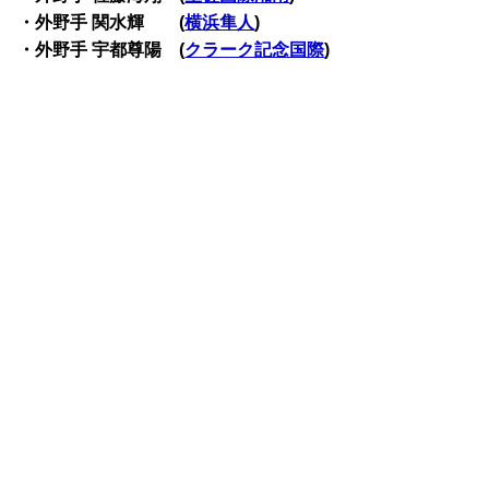
・外野手 関水輝 (
横浜隼人
)
・外野手 宇都尊陽 (
クラーク記念国際
)