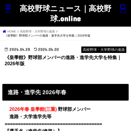
高校野球ニュース｜高校野
menu
search
球.online
HOME
高校野球・大学野球の進路
《皇學館》野球部メンバーの進路・進学先大学を特集｜2026年版
2026.04.28
2026.06.02
高校野球・大学野球の進路
《皇學館》野球部メンバーの進路・進学先大学を特集｜
2026年版
進路・進学先 2026年春
・
2026年春 皇學館(三重)
野球部メンバー
・
進路・大学進学先等
=====================================