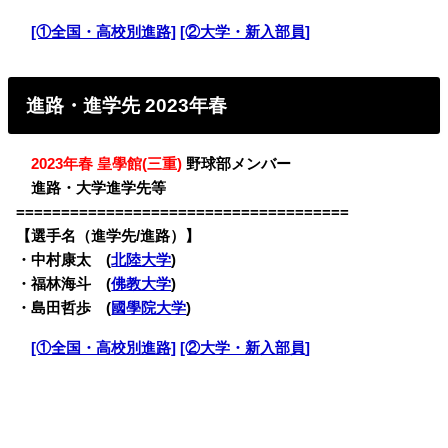
・
[①全国・高校別進路]
[②大学・新入部員]
進路・進学先 2023年春
・
2023年春 皇學館(三重)
野球部メンバー
・
進路・大学進学先等
=====================================
【選手名（進学先/進路）】
・中村康太 (
北陸大学
)
・福林海斗 (
佛教大学
)
・島田哲歩 (
國學院大学
)
・
[①全国・高校別進路]
[②大学・新入部員]