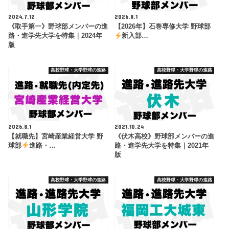
2024.7.12
2026.8.1
《取手第一》野球部メンバーの進
【2026年】石巻専修大学 野球部
路・進学先大学を特集｜2024年
新入部…
版
高校野球・大学野球の進路
高校野球・大学野球の進路
2026.8.1
2021.10.24
【就職先】宮崎産業経営大学 野
《伏木高校》野球部メンバーの進
球部
進路・…
路・進学先大学を特集｜2021年
版
高校野球・大学野球の進路
高校野球・大学野球の進路