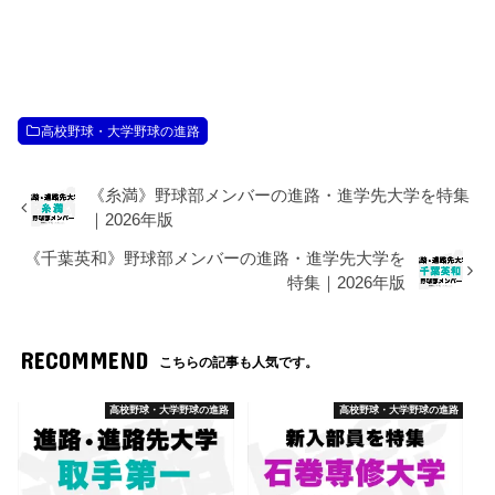
高校野球・大学野球の進路
《糸満》野球部メンバーの進路・進学先大学を特集
｜2026年版
《千葉英和》野球部メンバーの進路・進学先大学を
特集｜2026年版
RECOMMEND
こちらの記事も人気です。
高校野球・大学野球の進路
高校野球・大学野球の進路