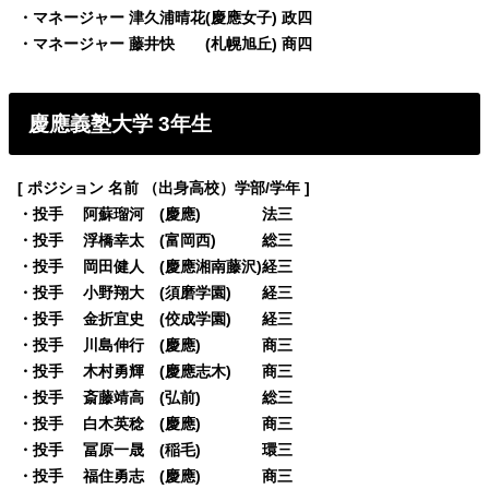
・マネージャー 津久浦晴花(慶應女子) 政四
・マネージャー 藤井快 (札幌旭丘) 商四
慶應義塾大学 3年生
[ ポジション 名前 （出身高校）学部/学年 ]
・投手 阿蘇瑠河 (慶應) 法三
・投手 浮橋幸太 (富岡西) 総三
・投手 岡田健人 (慶應湘南藤沢)経三
・投手 小野翔大 (須磨学園) 経三
・投手 金折宜史 (佼成学園) 経三
・投手 川島伸行 (慶應) 商三
・投手 木村勇輝 (慶應志木) 商三
・投手 斎藤靖高 (弘前) 総三
・投手 白木英稔 (慶應) 商三
・投手 冨原一晟 (稲毛) 環三
・投手 福住勇志 (慶應) 商三