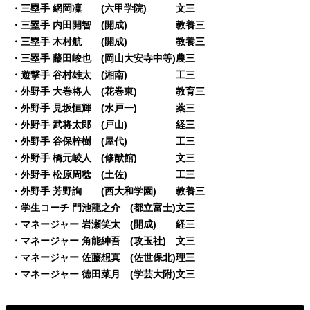
・三塁手 網岡凜 (六甲学院) 文三
・三塁手 内田開智 (開成) 教養三
・三塁手 木村航 (開成) 教養三
・三塁手 藤田峻也 (岡山大安寺中等)農三
・遊撃手 谷村雄太 (湘南) 工三
・外野手 大巻将人 (花巻東) 教育三
・外野手 見坂恒輝 (水戸一) 薬三
・外野手 武将太郎 (戸山) 経三
・外野手 谷保梓樹 (屋代) 工三
・外野手 橋元崚人 (修猷館) 文三
・外野手 松原周稔 (土佐) 工三
・外野手 芳野詢 (西大和学園) 教養三
・学生コーチ 門池龍之介 (都立富士)文三
・マネージャー 岩瀬笑太 (開成) 経三
・マネージャー 角能紳吾 (攻玉社) 文三
・マネージャー 佐藤想真 (佐世保北)理三
・マネージャー 德田菜月 (学芸大附)文三