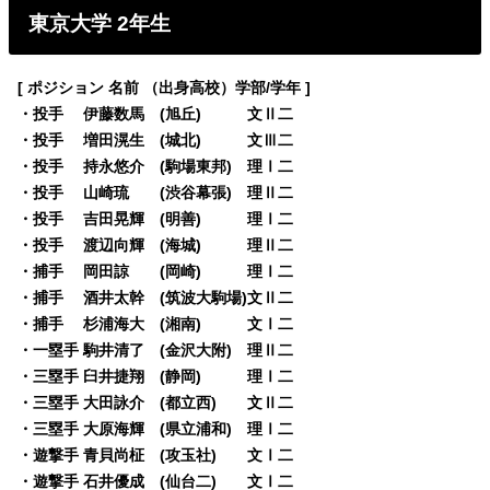
東京大学 2年生
[ ポジション 名前 （出身高校）学部/学年 ]
・投手 伊藤数馬 (旭丘) 文Ⅱ二
・投手 増田滉生 (城北) 文Ⅲ二
・投手 持永悠介 (駒場東邦) 理Ⅰ二
・投手 山崎琉 (渋谷幕張) 理Ⅱ二
・投手 吉田晃輝 (明善) 理Ⅰ二
・投手 渡辺向輝 (海城) 理Ⅱ二
・捕手 岡田諒 (岡崎) 理Ⅰ二
・捕手 酒井太幹 (筑波大駒場)文Ⅱ二
・捕手 杉浦海大 (湘南) 文Ⅰ二
・一塁手 駒井清了 (金沢大附) 理Ⅱ二
・三塁手 臼井捷翔 (静岡) 理Ⅰ二
・三塁手 大田詠介 (都立西) 文Ⅱ二
・三塁手 大原海輝 (県立浦和) 理Ⅰ二
・遊撃手 青貝尚柾 (攻玉社) 文Ⅰ二
・遊撃手 石井優成 (仙台二) 文Ⅰ二