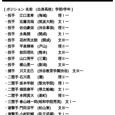
[ ポジション 名前 （出身高校）学部/学年 ]
・投手 江口直希 (海城) 理Ⅰ一
・投手 近藤克哉 (筑波大附) 文Ⅰ一
・投手 佐伯豪栄 (渋谷幕張) 理Ⅱ一
・投手 永島開 (開成) 文Ⅰ一
・投手 花村亮太朗 (開成) 文Ⅲ一
・投手 平泉輝将 (戸山) 理Ⅱ一
・投手 前田理玖 (熊本) 文Ⅲ一
・投手 山口周平 (三重) 理Ⅱ一
・投手 横山景一 (新潟) 文Ⅲ一
・捕手 川又玄己 (渋谷教育学園渋谷) 文Ⅲ一
・二塁手 石川晃 (灘) 理Ⅱ一
・二塁手 坂本学朗 (聖光学院) 理Ⅰ一
・二塁手 堀部康平 (県立船橋) 文Ⅰ一
・二塁手 本岡貢大 (基町) 理Ⅱ一
・三塁手 春山雄一郎(昭和学院秀英) 文Ⅰ一
・遊撃手 門田涼平 (松山東) 文Ⅲ一
・遊撃手 小村旺輔 (私立武蔵) 文Ⅰ一