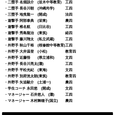
・二塁手 名畑諒介 (並木中等教育) 工四
・二塁手 長谷川朝 (沖縄尚学) 工四
・三塁手 地曵龍一 (開成) 法四
・遊撃手 阿部泰典 (栄東) 農四
・遊撃手 椎名航 (日比谷) 工四
・遊撃手 秀島龍治 (東筑) 経四
・遊撃手 藤川翔太 (私立武蔵) 工四
・外野手 秋山千裕 (桜修館中等教育)工四
・外野手 大井温登 (小松) 教育四
・外野手 近藤悟 (県立浦和) 文四
・外野手 長谷川亮太(灘) 工四
・外野手 平松光紀 (東海) 文四
・外野手 別府洸太朗(東筑) 教育四
・外野手 矢追駿介 (土浦一) 農四
・学生コーチ 永田悠 (開成) 文四
・マネージャー 石井悠人 (灘) 工四
・マネージャー 木村舞穂子(国立) 農四