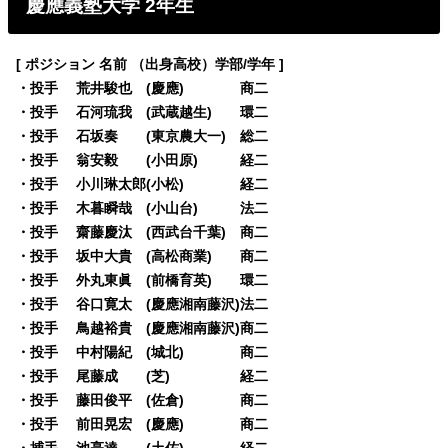
慶應義塾大学 2年生
[ ポジション 名前 （出身高校）学部/学年 ]
・投手 荒井駿也 (慶應) 商二
・投手 石河琉我 (武蔵越生) 環二
・投手 石坂奏 (東京農大一) 総二
・投手 翁安毅 (小田原) 経二
・投手 小川琳太郎(小松) 経二
・投手 木暮瞬哉 (小山台) 法二
・投手 齋藤慶汰 (西武台千葉) 商二
・投手 坂中大貴 (高松商業) 商二
・投手 外丸東眞 (前橋育英) 環二
・投手 谷口寛太 (慶應湘南藤沢)法二
・投手 鳥越裕貴 (慶應湘南藤沢)商二
・投手 中村陽紀 (城北) 商二
・投手 尾藤成 (芝) 経二
・投手 藤田俊平 (佐倉) 商二
・投手 前田晃宏 (慶應) 商二
・捕手 池亮達 (土佐) 経二