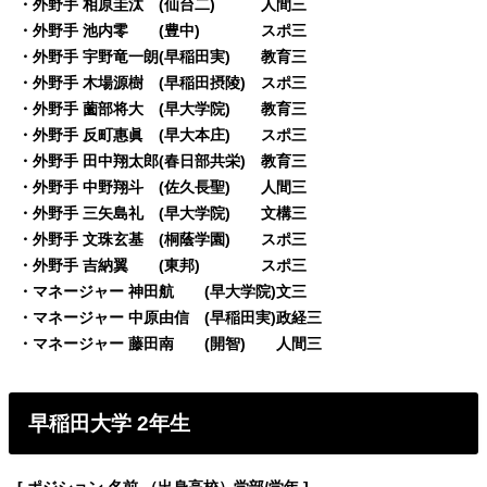
・外野手 相原圭汰 (仙台二) 人間三
・外野手 池内零 (豊中) スポ三
・外野手 宇野竜一朗(早稲田実) 教育三
・外野手 木場源樹 (早稲田摂陵) スポ三
・外野手 薗部将大 (早大学院) 教育三
・外野手 反町惠眞 (早大本庄) スポ三
・外野手 田中翔太郎(春日部共栄) 教育三
・外野手 中野翔斗 (佐久長聖) 人間三
・外野手 三矢島礼 (早大学院) 文構三
・外野手 文珠玄基 (桐蔭学園) スポ三
・外野手 吉納翼 (東邦) スポ三
・マネージャー 神田航 (早大学院)文三
・マネージャー 中原由信 (早稲田実)政経三
・マネージャー 藤田南 (開智) 人間三
早稲田大学 2年生
[ ポジション 名前 （出身高校）学部/学年 ]