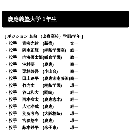
慶應義塾大学 1年生
[ ポジション 名前 （出身高校）学部/学年 ]
・投手 青栁光祐 (新宿) 文一
・投手 阿南正輝 (桐蔭学園高) 総一
・投手 内海優太郎(鎌倉学園) 政一
・投手 沖村要 (慶應) 商一
・投手 栗林兼吾 (小山台) 商一
・投手 田上遼平 (慶應湘南藤沢)商一
・投手 竹内丈 (桐蔭学園) 環一
・投手 谷口和大 (岡崎) 経一
・投手 西本省太 (慶應志木) 経一
・投手 広池浩成 (慶應) 経一
・投手 別所考亮 (大阪桐蔭) 環一
・投手 宮腰悠生 (慶應) 環一
・投手 藪本鉄平 (米子東) 環一