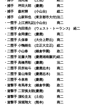
・捕手 坪田大郎 (慶應) 商二
・捕手 森村輝 (小山台) 総二
・捕手 山家和也 (東京都市大付)法二
・一塁手 上江洲礼記(小山台) 商二
・一塁手 内田瑛介 (ウェスト・トーランス) 経二
・二塁手 金岡優仁 (慶應) 商二
・二塁手 久保泰 (大分上野丘) 商二
・二塁手 小鴨樹生 (立正大立正) 総二
・二塁手 小山春 (鎌倉学園) 政二
・二塁手 近藤大翔 (慶應湘南藤沢)経二
・二塁手 高橋秀彰 (慶應) 法二
・二塁手 田所祐斗 (慶應志木) 商二
・二塁手 畠山海音 (慶應志木) 法二
・三塁手 今泉将 (慶應) 商二
・遊撃手 有馬孝太 (鎌倉学園) 政二
・遊撃手 二宮慎太朗(慶應) 商二
・遊撃手 濵松圭太 (土佐) 商二
・遊撃手 深堀翔大 (熊本) 商二