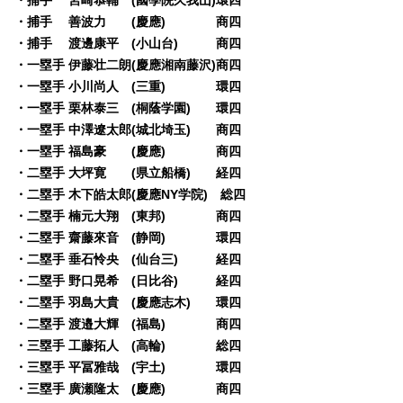
・捕手 善波力 (慶應) 商四
・捕手 渡邊康平 (小山台) 商四
・一塁手 伊藤壮二朗(慶應湘南藤沢)商四
・一塁手 小川尚人 (三重) 環四
・一塁手 栗林泰三 (桐蔭学園) 環四
・一塁手 中澤遼太郎(城北埼玉) 商四
・一塁手 福島豪 (慶應) 商四
・二塁手 大坪寛 (県立船橋) 経四
・二塁手 木下皓太郎(慶應NY学院) 総四
・二塁手 楠元大翔 (東邦) 商四
・二塁手 齋藤來音 (静岡) 環四
・二塁手 垂石怜央 (仙台三) 経四
・二塁手 野口晃希 (日比谷) 経四
・二塁手 羽島大貴 (慶應志木) 環四
・二塁手 渡邉大輝 (福島) 商四
・三塁手 工藤拓人 (高輪) 総四
・三塁手 平冨雅哉 (宇土) 環四
・三塁手 廣瀬隆太 (慶應) 商四