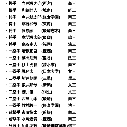
・投手 向井颯之介(西宮) 商三
・投手 和気陸人 (城南) 経三
・捕手 今井航太郎(鎌倉学園) 商三
・捕手 草野和哉 (東海) 商三
・捕手 篠原諒 (慶應志木) 商三
・捕手 本間颯太朗(慶應) 総三
・捕手 森谷史人 (福岡) 法三
・一塁手 清原正吾 (慶應) 商三
・一塁手 篠田浩輝 (熊谷) 政三
・一塁手 杉山勇征 (清水東) 商三
・一塁手 堀翔太 (日本大学) 文三
・二塁手 新井朝陽 (三重) 環三
・二塁手 坂井那哉 (新潟) 文三
・二塁手 櫻井優 (桐生) 文三
・二塁手 西澤元希 (慶應) 商三
・三塁手 竹村駿一 (鎌倉学園) 法三
・遊撃手 斎藤快太 (前橋) 商三
・遊撃手 水鳥遥貴 (慶應) 商三
・外野手 油川友翔 (慶應湘南藤沢)環三