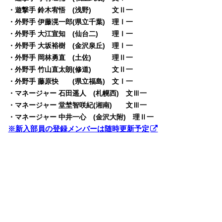
・遊撃手 鈴木宥悟 (浅野) 文Ⅱ一
・外野手 伊藤滉一郎(県立千葉) 理Ⅰ一
・外野手 大江宣知 (仙台二) 理Ⅰ一
・外野手 大坂裕樹 (金沢泉丘) 理Ⅰ一
・外野手 岡林勇直 (土佐) 理Ⅱ一
・外野手 竹山直太朗(修道) 文Ⅱ一
・外野手 藤原快 (県立福島) 文Ⅰ一
・マネージャー 石田遥人 (札幌西) 文Ⅲ一
・マネージャー 堂埜智咲紀(湘南) 文Ⅲ一
・マネージャー 中井一心 (金沢大附) 理Ⅱ一
※新入部員の登録メンバーは随時更新予定