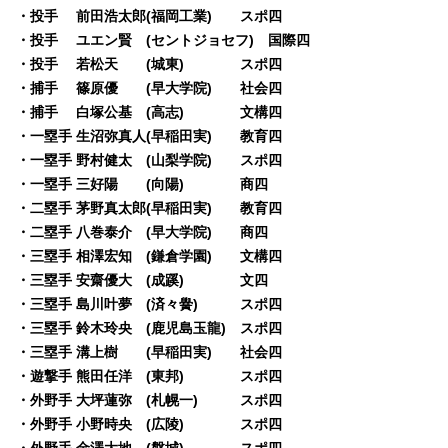
・投手 前田浩太郎(福岡工業) スポ四
・投手 ユエン賢 (セントジョセフ) 国際四
・投手 若松天 (城東) スポ四
・捕手 篠原優 (早大学院) 社会四
・捕手 白塚公基 (高志) 文構四
・一塁手 生沼弥真人(早稲田実) 教育四
・一塁手 野村健太 (山梨学院) スポ四
・一塁手 三好陽 (向陽) 商四
・二塁手 茅野真太郎(早稲田実) 教育四
・二塁手 八巻泰介 (早大学院) 商四
・三塁手 相澤宏知 (鎌倉学園) 文構四
・三塁手 安齋優大 (成蹊) 文四
・三塁手 島川叶夢 (済々黌) スポ四
・三塁手 鈴木玲央 (鹿児島玉龍) スポ四
・三塁手 溝上樹 (早稲田実) 社会四
・遊撃手 熊田任洋 (東邦) スポ四
・外野手 大坪蓮弥 (札幌一) スポ四
・外野手 小野時央 (広陵) スポ四
・外野手 金澤大地 (磐城) スポ四