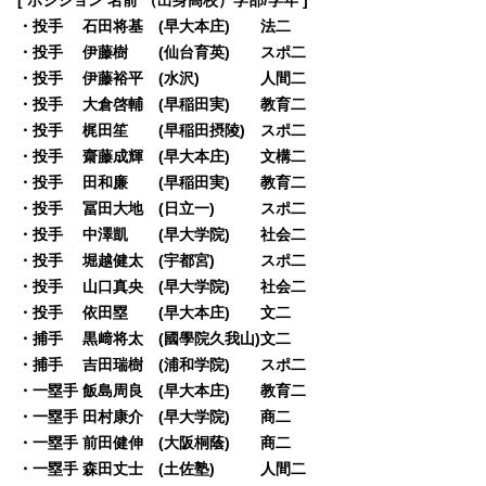
・投手 石田将基 (早大本庄) 法二
・投手 伊藤樹 (仙台育英) スポ二
・投手 伊藤裕平 (水沢) 人間二
・投手 大倉啓輔 (早稲田実) 教育二
・投手 梶田笙 (早稲田摂陵) スポ二
・投手 齋藤成輝 (早大本庄) 文構二
・投手 田和廉 (早稲田実) 教育二
・投手 冨田大地 (日立一) スポ二
・投手 中澤凱 (早大学院) 社会二
・投手 堀越健太 (宇都宮) スポ二
・投手 山口真央 (早大学院) 社会二
・投手 依田塁 (早大本庄) 文二
・捕手 黒﨑将太 (國學院久我山)文二
・捕手 吉田瑞樹 (浦和学院) スポ二
・一塁手 飯島周良 (早大本庄) 教育二
・一塁手 田村康介 (早大学院) 商二
・一塁手 前田健伸 (大阪桐蔭) 商二
・一塁手 森田丈士 (土佐塾) 人間二