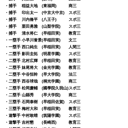
・捕手 稲益大地 (東福岡) 商三
・捕手 印出太一 (中京大中京) スポ三
・捕手 川内脩平 (八王子) スポ三
・捕手 栗田勇雅 (山梨学院) スポ三
・捕手 清水将仁 (早稲田実) 教育三
・一塁手 小早川誉景(早稲田実) 文三
・一塁手 西口純生 (早稲田実) 人間三
・二塁手 影田圭拓 (明星学園) スポ三
・二塁手 北村広輝 (早稲田実) 教育三
・二塁手 妹尾将大 (金光学園) 教育三
・二塁手 中谷恒幹 (早大学院) 法三
・二塁手 西谷球哉 (桐光学園) 商三
・二塁手 松岡慶輔 (國學院久我山)スポ三
・二塁手 山縣秀 (早大学院) 商三
・三塁手 石岡泰樹 (早稲田佐賀) スポ三
・三塁手 梅村大和 (早稲田実) 教育三
・遊撃手 中村敢晴 (筑陽学園) スポ三
・遊撃手 吉村懇 (長崎西) 教育三