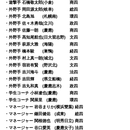
・遊撃手 石橋敬太郎(小倉) 商四
・外野手 岡田源太郎(岐阜) 総四
・外野手 北島旭 (札幌南) 環四
・外野手 佐々木勇哉(立川) 政四
・外野手 佐藤一朗 (慶應) 商四
・外野手 髙知尾航也(日大習志野) 文四
・外野手 萩原大雅 (海陽) 商四
・外野手 橋本駿 (巣鴨) 経四
・外野手 村上真一朗(城北) 文四
・外野手 宿岩有賢 (野沢北) 文四
・外野手 吉川海斗 (慶應) 法四
・外野手 吉田輝 (県立船橋) 経四
・外野手 吉丸和真 (慶應志木) 政四
・学生コーチ 小林遼也(慶應) 商四
・学生コーチ 関展里 (慶應) 環四
・マネージャー 岩谷まりか(横浜雙葉) 経四
・マネージャー 鎌田健佑 (成東) 総四
・マネージャー 関根徳也 (明秀日立) 商四
・マネージャー 谷口愛英 (慶應女子) 法四