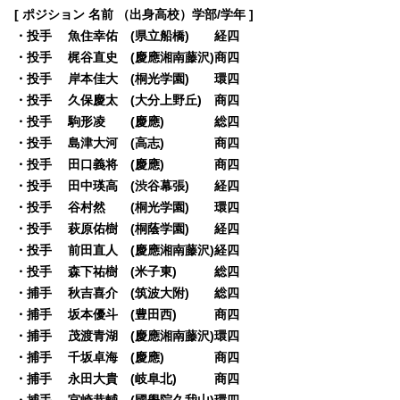
[ ポジション 名前 （出身高校）学部/学年 ]
・投手 魚住幸佑 (県立船橋) 経四
・投手 梶谷直史 (慶應湘南藤沢)商四
・投手 岸本佳大 (桐光学園) 環四
・投手 久保慶太 (大分上野丘) 商四
・投手 駒形凌 (慶應) 総四
・投手 島津大河 (高志) 商四
・投手 田口義将 (慶應) 商四
・投手 田中瑛高 (渋谷幕張) 経四
・投手 谷村然 (桐光学園) 環四
・投手 萩原佑樹 (桐蔭学園) 経四
・投手 前田直人 (慶應湘南藤沢)経四
・投手 森下祐樹 (米子東) 総四
・捕手 秋吉喜介 (筑波大附) 総四
・捕手 坂本優斗 (豊田西) 商四
・捕手 茂渡青湖 (慶應湘南藤沢)環四
・捕手 千坂卓海 (慶應) 商四
・捕手 永田大貴 (岐阜北) 商四
・捕手 宮崎恭輔 (國學院久我山)環四