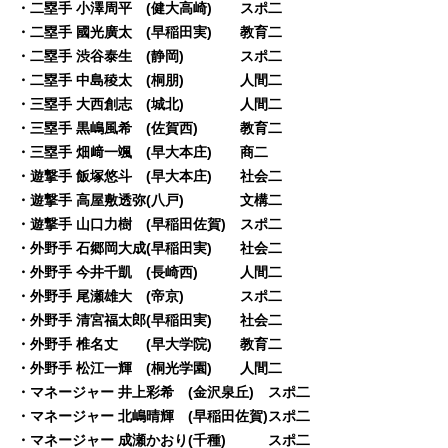
・二塁手 小澤周平 (健大高崎) スポ二
・二塁手 國光廣太 (早稲田実) 教育二
・二塁手 渋谷泰生 (静岡) スポ二
・二塁手 中島稜太 (桐朋) 人間二
・三塁手 大西創志 (城北) 人間二
・三塁手 黒嶋風希 (佐賀西) 教育二
・三塁手 畑﨑一颯 (早大本庄) 商二
・遊撃手 飯塚悠斗 (早大本庄) 社会二
・遊撃手 高屋敷透弥(八戸) 文構二
・遊撃手 山口力樹 (早稲田佐賀) スポ二
・外野手 石郷岡大成(早稲田実) 社会二
・外野手 今井千凱 (長崎西) 人間二
・外野手 尾瀬雄大 (帝京) スポ二
・外野手 清宮福太郎(早稲田実) 社会二
・外野手 椎名丈 (早大学院) 教育二
・外野手 松江一輝 (桐光学園) 人間二
・マネージャー 井上彩希 (金沢泉丘) スポ二
・マネージャー 北嶋晴輝 (早稲田佐賀)スポ二
・マネージャー 成瀬かおり(千種) スポ二