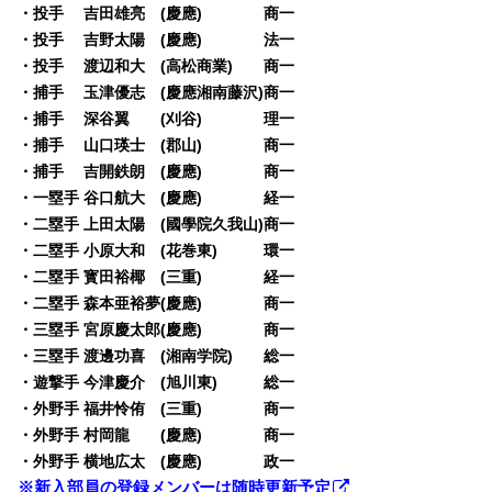
・投手 吉田雄亮 (慶應) 商一
・投手 吉野太陽 (慶應) 法一
・投手 渡辺和大 (高松商業) 商一
・捕手 玉津優志 (慶應湘南藤沢)商一
・捕手 深谷翼 (刈谷) 理一
・捕手 山口瑛士 (郡山) 商一
・捕手 吉開鉄朗 (慶應) 商一
・一塁手 谷口航大 (慶應) 経一
・二塁手 上田太陽 (國學院久我山)商一
・二塁手 小原大和 (花巻東) 環一
・二塁手 寳田裕椰 (三重) 経一
・二塁手 森本亜裕夢(慶應) 商一
・三塁手 宮原慶太郎(慶應) 商一
・三塁手 渡邊功喜 (湘南学院) 総一
・遊撃手 今津慶介 (旭川東) 総一
・外野手 福井怜侑 (三重) 商一
・外野手 村岡龍 (慶應) 商一
・外野手 横地広太 (慶應) 政一
※新入部員の登録メンバーは随時更新予定