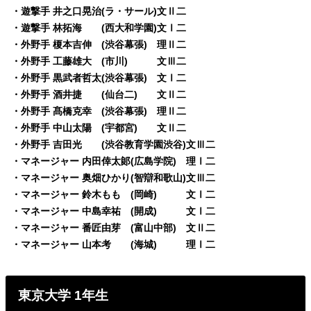
・遊撃手 井之口晃治(ラ・サール)文Ⅱ二
・遊撃手 林拓海 (西大和学園)文Ⅰ二
・外野手 榎本吉伸 (渋谷幕張) 理Ⅱ二
・外野手 工藤雄大 (市川) 文Ⅲ二
・外野手 黒武者哲太(渋谷幕張) 文Ⅰ二
・外野手 酒井捷 (仙台二) 文Ⅱ二
・外野手 髙橋克幸 (渋谷幕張) 理Ⅱ二
・外野手 中山太陽 (宇都宮) 文Ⅱ二
・外野手 吉田光 (渋谷教育学園渋谷)文Ⅲ二
・マネージャー 内田倖太郞(広島学院) 理Ⅰ二
・マネージャー 奥畑ひかり(智辯和歌山)文Ⅲ二
・マネージャー 鈴木もも (岡崎) 文Ⅰ二
・マネージャー 中島幸祐 (開成) 文Ⅰ二
・マネージャー 番匠由芽 (富山中部) 文Ⅱ二
・マネージャー 山本考 (海城) 理Ⅰ二
東京大学 1年生