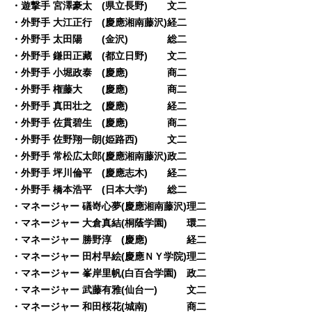
・遊撃手 宮澤豪太 (県立長野) 文二
・外野手 大江正行 (慶應湘南藤沢)経二
・外野手 太田陽 (金沢) 総二
・外野手 鎌田正藏 (都立日野) 文二
・外野手 小堀政泰 (慶應) 商二
・外野手 権藤大 (慶應) 商二
・外野手 真田壮之 (慶應) 経二
・外野手 佐貫碧生 (慶應) 商二
・外野手 佐野翔一朗(姫路西) 文二
・外野手 常松広太郎(慶應湘南藤沢)政二
・外野手 坪川倫平 (慶應志木) 経二
・外野手 橋本浩平 (日本大学) 総二
・マネージャー 礒嵜心夢(慶應湘南藤沢)理二
・マネージャー 大倉真結(桐蔭学園) 環二
・マネージャー 勝野淳 (慶應) 経二
・マネージャー 田村早絵(慶應ＮＹ学院)理二
・マネージャー 峯岸里帆(白百合学園) 政二
・マネージャー 武藤有雅(仙台一) 文二
・マネージャー 和田桜花(城南) 商二