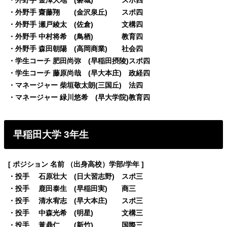
・外野手 齋藤翔 (金沢泉丘) スポ四
・外野手 瀬戸綾太 (佐倉) 文構四
・外野手 中村将希 (鳥栖) 教育四
・外野手 森田朝陽 (高岡商業) 社会四
・学生コーチ 肥田尚弥 (早稲田摂陵)スポ四
・学生コーチ 藤原尚哉 (早大本庄) 政経四
・マネージャー 柴垣敬太朗(三国丘) 法四
・マネージャー 緑川悠希 (早大学院)教育四
早稲田大学 3年生
[ ポジション 名前 （出身高校）学部/学年 ]
・投手 石原壮大 (日大習志野) スポ三
・投手 鹿田泰生 (早稲田実) 商三
・投手 清水宥志 (早大本庄) スポ三
・投手 中森光希 (明星) 文構三
・投手 黃鼎仁 (新竹) 国際三