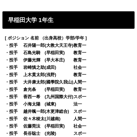
早稲田大学 1年生
[ ポジション 名前 （出身高校）学部/学年 ]
・投手 石井陽一郎(大教大天王寺)教育一
・投手 石島光騎 (早稲田実) 教育一
・投手 伊藤光輝 (早大本庄) 教育一
・投手 岩崎慎之助(成田) 社会一
・投手 上木貫太郎(浅野) 教育一
・投手 大井康太郎(國學院久我山)人間一
・投手 倉光条 (早稲田実) 教育一
・投手 香西一希 (九州国際大付)スポ一
・投手 小海太陽 (城東) 法一
・投手 越井颯一郎(木更津総合) スポ一
・投手 佐々木稜太(川越南) 人間一
・投手 佐藤莞汰 (早稲田実) 社会一
・投手 長谷聡士 (光陵) スポ一