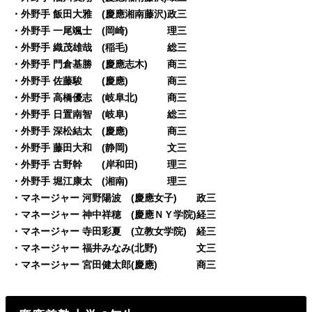
・外野手 飯田大雅 (慶應湘南藤沢)政三
・外野手 一尾颯士 (岡崎) 理三
・外野手 織茂雄哉 (稲毛) 総三
・外野手 門倉基勝 (慶應志木) 商三
・外野手 佐藤駿 (慶應) 商三
・外野手 高橋優志 (岐阜北) 商三
・外野手 日置南智 (岐阜) 総三
・外野手 深松結太 (慶應) 商三
・外野手 藤田大和 (静岡) 文三
・外野手 古野幹 (岸和田) 理三
・外野手 堀江康太 (湘南) 理三
・マネージャー 河野陽波 (慶應女子) 政三
・マネージャー 神中祥穂 (慶應ＮＹ学院)経三
・マネージャー 寺田彩夏 (立教女学院) 経三
・マネージャー 福井みなみ(北野) 文三
・マネージャー 宮田健太郎(慶應) 商三