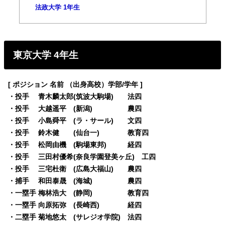
法政大学 1年生
東京大学 4年生
[ ポジション 名前 （出身高校）学部/学年 ]
・投手 青木麟太郎(筑波大駒場) 法四
・投手 大越遥平 (新潟) 農四
・投手 小島舜平 (ラ・サール) 文四
・投手 鈴木健 (仙台一) 教育四
・投手 松岡由機 (駒場東邦) 経四
・投手 三田村優希(奈良学園登美ヶ丘) 工四
・投手 三宅杜衛 (広島大福山) 農四
・捕手 和田泰晟 (海城) 農四
・一塁手 梅林浩大 (静岡) 教育四
・一塁手 向原拓弥 (長崎西) 経四
・二塁手 菊地悠太 (サレジオ学院) 法四