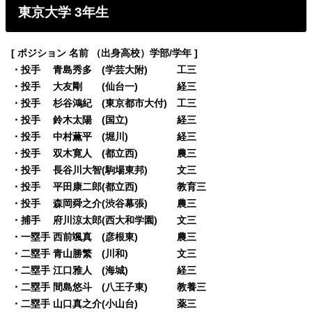
東京大学 3年生
[ ポジション 名前 （出身高校）学部/学年 ]
・投手 青島秀多 (学芸大附) 工三
・投手 大友剛 (仙台一) 経三
・投手 杉谷鴻紀 (東京都市大付) 工三
・投手 鈴木太陽 (国立) 経三
・投手 中村薫平 (堀川) 経三
・投手 双木寛人 (都立西) 農三
・投手 長谷川大智(駒場東邦) 文三
・投手 平田康二郎(都立西) 教育三
・投手 森岡舜之介(渋谷幕張) 農三
・捕手 府川涼太郎(西大和学園) 文三
・一塁手 西前颯真 (彦根東) 農三
・二塁手 青山勝繁 (川和) 文三
・二塁手 江口雅人 (海城) 経三
・二塁手 間島悠斗 (八王子東) 教養三
・二塁手 山口真之介(小山台) 薬三