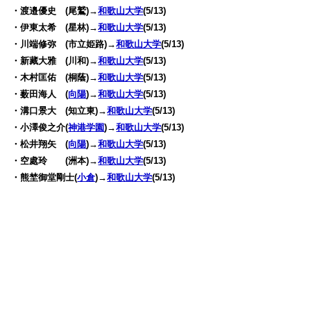
・渡邉優史 (尾鷲)→
和歌山大学
(5/13)
・伊東太希 (星林)→
和歌山大学
(5/13)
・川端修弥 (市立姫路)→
和歌山大学
(5/13)
・新藏大雅 (川和)→
和歌山大学
(5/13)
・木村匡佑 (桐蔭)→
和歌山大学
(5/13)
・薮田海人 (
向陽
)→
和歌山大学
(5/13)
・溝口景大 (知立東)→
和歌山大学
(5/13)
・小澤俊之介(
神港学園
)→
和歌山大学
(5/13)
・松井翔矢 (
向陽
)→
和歌山大学
(5/13)
・空處玲 (洲本)→
和歌山大学
(5/13)
・熊埜御堂剛士(
小倉
)→
和歌山大学
(5/13)