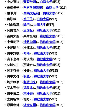
・小林蒼汰 (
聖望学園
)→
白鴎大学
(5/17)
・高柳侑平 (
八戸学院光星
)→
白鴎大学
(5/17)
・磯卓真 (
白鴎大足利
)→
白鴎大学
(5/17)
・奥順哉 (
八王子
)→
白鴎大学
(5/17)
・杉山敬基 (
鳴門
)→
白鴎大学
(5/17)
・岡田晋八 (
三国丘
)→
和歌山大学
(5/13)
・冨田大聖 (兵庫星陵)→
和歌山大学
(5/13)
・中道樹平 (
清教学園
)→
和歌山大学
(5/13)
・中尾陽斗 (松江北)→
和歌山大学
(5/13)
・田中輝映 (
向陽
)→
和歌山大学
(5/13)
・宮下恵喜 (野沢北)→
和歌山大学
(5/13)
・林駿佑川 (西緑台)→
和歌山大学
(5/13)
・岡本斉悟 (桜井)→
和歌山大学
(5/13)f
・田中文都 (
明豊
)→
和歌山大学
(5/13)
・駒井瞭磨 (
和歌山東
)→
和歌山大学
(5/13)
・荒木亮介 (
徳島北
)→
和歌山大学
(5/13)
・田中慎二 (
東播磨
)→
和歌山大学
(5/13)
・太田智章 (熊野)→
和歌山大学
(5/13)
・原田幸輝 (
近大泉州
)→
和歌山大学
(5/13)