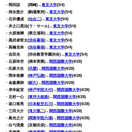
・岡田諒 (岡崎)→
東京大学
(5/4)
・持永悠介 (駒場東邦)→
東京大学
(5/4)
・石井優成 (
仙台二
)→
東京大学
(5/4)
・井之口晃治(ラ・サール)→
東京大学
(5/4)
・大原海輝 (県立浦和)→
東京大学
(5/4)
・黒武者哲太(
渋谷幕張
)→
東京大学
(5/4)
・髙橋克幸 (
渋谷幕張
)→
東京大学
(5/4)
・吉田光 (渋谷教育学園渋谷)→
東京大学
(5/4)
・石原玲空 (洲本実業)→
関西国際大学
(4/28)
・氏家大生 (
汎愛
)→
関西国際大学
(4/28)
・岡本侑磨 (
神戸弘陵
)→
関西国際大学
(4/28)
・金森康師 (
耐久
)→
関西国際大学
(4/28)
・岸本紘宜 (
神戸学院大付
)→
関西国際大学
(4/28)
・北村一心 (
東洋大姫路
)→
関西国際大学
(4/28)
・坂口裕亮 (
日本航空石川
)→
関西国際大学
(4/28)
・三田大介 (
滝川第二
)→
関西国際大学
(4/28)
・島光之介 (
関東学院六浦
)→
関西国際大学
(4/28)
・白勺滉貴 (京都共栄)→
関西国際大学
(4/28)