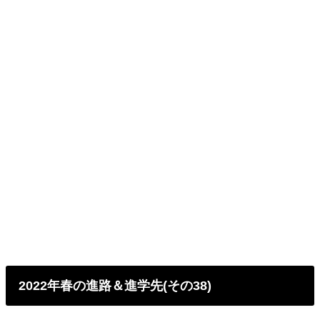
2022年春の進路＆進学先(その38)