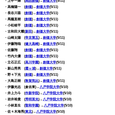
・上甲一輝 (
関西創価
)→
創価大学
(5/11)
・高橋陽一 (
創価
)→
創価大学
(5/11)
・長谷川葵 (
創価
)→
創価大学
(5/11)
・馬籠直樹 (
創価
)→
創価大学
(5/11)
・小松稜平 (
創価
)→
創価大学
(5/11)
・古和田大耀(
新田
)→
創価大学
(5/11)
・山崎太陽 (
帝京第五
)→
創価大学
(5/11)
・伊藤翔哉 (
健大高崎
)→
創価大学
(5/11)
・佐藤翔 (
創価
)→
創価大学
(5/11)
・竹内大優 (
創価
)→
創価大学
(5/11)
・立石正広 (
高川学園
)→
創価大学
(5/11)
・新山秀男 (
霞ヶ浦
)→
創価大学
(5/11)
・野々下光 (
創価
)→
創価大学
(5/11)
・大島正樹 (
敦賀気比
)→
創価大学
(5/11)
・伊藤光志 (倉吉東)→
八戸学院大学
(5/10)
・井上力斗 (
作新学院
)→
八戸学院大学
(5/10)
・岩井裕貴 (
秀明英光
)→
八戸学院大学
(5/10)
・小林直生 (
聖和学園
) →
八戸学院大学
(5/10)
・佐々木海秀(
東北
)→
八戸学院大学
(5/10)