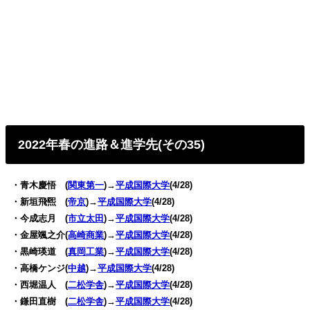
2022年春の進路＆進学先(その35)
・青木慶悟 (
関東第一
)→
平成国際大学
(4/28)
・新垣飛煕 (
帝京
)→
平成国際大学
(4/28)
・今成志月 (
市立太田
)→
平成国際大学
(4/28)
・金屋颯之介(
高崎商業
)→
平成国際大学
(4/28)
・黒崎瑛道 (
真岡工業
)→
平成国際大学
(4/28)
・高橋ケンジ(
中越
)→
平成国際大学
(4/28)
・西堀温人 (
二松学舎
)→
平成国際大学
(4/28)
・鎌田直樹 (
二松学舎
)→
平成国際大学
(4/28)