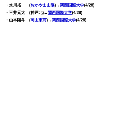
・水川拓 (
おかやま山陽
)→
関西国際大学
(4/28)
・三井元太 (神戸北)→
関西国際大学
(4/28)
・山本陽斗 (
岡山東商
)→
関西国際大学
(4/28)