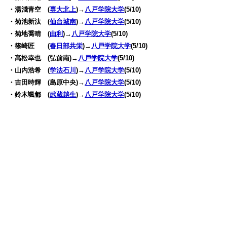
・湯淺青空 (
専大北上
)→
八戸学院大学
(5/10)
・菊池新汰 (
仙台城南
)→
八戸学院大学
(5/10)
・菊地喬晴 (
由利
)→
八戸学院大学
(5/10)
・篠崎匠 (
春日部共栄
)→
八戸学院大学
(5/10)
・高松幸也 (弘前南)→
八戸学院大学
(5/10)
・山内浩希 (
学法石川
)→
八戸学院大学
(5/10)
・吉田時輝 (島原中央)→
八戸学院大学
(5/10)
・鈴木颯都 (
武蔵越生
)→
八戸学院大学
(5/10)