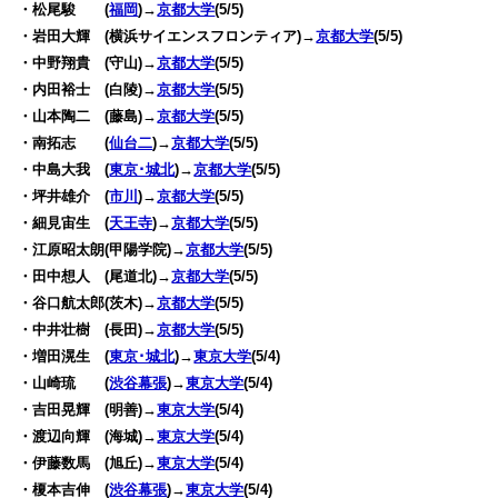
・松尾駿 (
福岡
)→
京都大学
(5/5)
・岩田大輝 (横浜サイエンスフロンティア)→
京都大学
(5/5)
・中野翔貴 (守山)→
京都大学
(5/5)
・内田裕士 (白陵)→
京都大学
(5/5)
・山本陶二 (藤島)→
京都大学
(5/5)
・南拓志 (
仙台二
)→
京都大学
(5/5)
・中島大我 (
東京･城北
)→
京都大学
(5/5)
・坪井雄介 (
市川
)→
京都大学
(5/5)
・細見宙生 (
天王寺
)→
京都大学
(5/5)
・江原昭太朗(甲陽学院)→
京都大学
(5/5)
・田中想人 (尾道北)→
京都大学
(5/5)
・谷口航太郎(茨木)→
京都大学
(5/5)
・中井壮樹 (長田)→
京都大学
(5/5)
・増田滉生 (
東京･城北
)→
東京大学
(5/4)
・山崎琉 (
渋谷幕張
)→
東京大学
(5/4)
・吉田晃輝 (明善)→
東京大学
(5/4)
・渡辺向輝 (海城)→
東京大学
(5/4)
・伊藤数馬 (旭丘)→
東京大学
(5/4)
・榎本吉伸 (
渋谷幕張
)→
東京大学
(5/4)