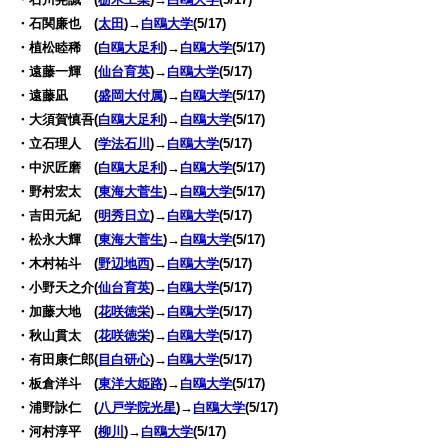
・石関廉也 (
太田
)→
白鴎大学
(5/17)
・植松睦稀 (
白鴎大足利
)→
白鴎大学
(5/17)
・遠藤一輝 (
仙台育英
)→
白鴎大学
(5/17)
・遠藤凪 (
盛岡大付属
)→
白鴎大学
(5/17)
・大須賀慎吾(
白鴎大足利
)→
白鴎大学
(5/17)
・立石理人 (
学法石川
)→
白鴎大学
(5/17)
・中沢匠磨 (
白鴎大足利
)→
白鴎大学
(5/17)
・野村宏太 (
東海大菅生
)→
白鴎大学
(5/17)
・吉田元紀 (
明秀日立
)→
白鴎大学
(5/17)
・松永大輝 (
東海大菅生
)→
白鴎大学
(5/17)
・木村祐斗 (
野辺地西
)→
白鴎大学
(5/17)
・小野天之介(
仙台育英
)→
白鴎大学
(5/17)
・加藤大地 (
花咲徳栄
)→
白鴎大学
(5/17)
・秋山貫太 (
花咲徳栄
)→
白鴎大学
(5/17)
・有田康仁郎(
目白研心
)→
白鴎大学
(5/17)
・板倉洋斗 (
東洋大姫路
)→
白鴎大学
(5/17)
・浦野詠仁 (
八戸学院光星
)→
白鴎大学
(5/17)
・河村淳平 (
柳川
)→
白鴎大学
(5/17)