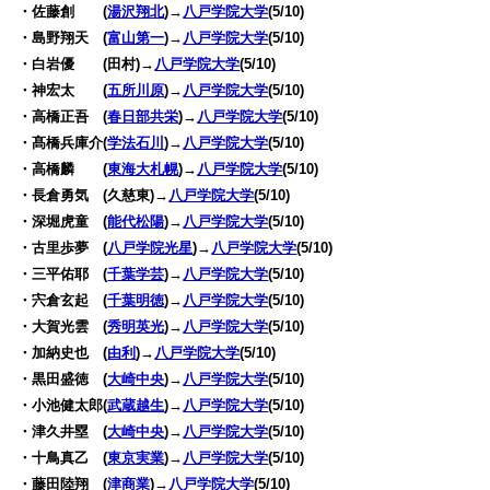
・佐藤創 (
湯沢翔北
)→
八戸学院大学
(5/10)
・島野翔天 (
富山第一
)→
八戸学院大学
(5/10)
・白岩優 (田村)→
八戸学院大学
(5/10)
・神宏太 (
五所川原
)→
八戸学院大学
(5/10)
・高橋正吾 (
春日部共栄
)→
八戸学院大学
(5/10)
・髙橋兵庫介(
学法石川
)→
八戸学院大学
(5/10)
・高橋麟 (
東海大札幌
)→
八戸学院大学
(5/10)
・長倉勇気 (久慈東)→
八戸学院大学
(5/10)
・深堀虎童 (
能代松陽
)→
八戸学院大学
(5/10)
・古里歩夢 (
八戸学院光星
)→
八戸学院大学
(5/10)
・三平佑耶 (
千葉学芸
)→
八戸学院大学
(5/10)
・宍倉玄起 (
千葉明徳
)→
八戸学院大学
(5/10)
・大賀光雲 (
秀明英光
)→
八戸学院大学
(5/10)
・加納史也 (
由利
)→
八戸学院大学
(5/10)
・黒田盛徳 (
大崎中央
)→
八戸学院大学
(5/10)
・小池健太郎(
武蔵越生
)→
八戸学院大学
(5/10)
・津久井塁 (
大崎中央
)→
八戸学院大学
(5/10)
・十鳥真乙 (
東京実業
)→
八戸学院大学
(5/10)
・藤田陸翔 (
津商業
)→
八戸学院大学
(5/10)