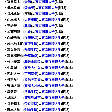
・冨田悠太 (
崇徳
)→
東京国際大学
(5/18)
・橋本玖侑 (
習志野
)→
東京国際大学
(5/18)
・福地永治 (庄和)→
東京国際大学
(5/18)
・山本颯大 (
大阪桐蔭
)→
東京国際大学
(5/18)
・王維辰 (
興南
)→
東京国際大学
(5/18)
・加藤巧郎 (
小倉
)→
東京国際大学
(5/18)
・白崎勇希 (
加茂暁星
)→
東京国際大学
(5/18)
・鈴木浩太朗(
東亜学園
)→
東京国際大学
(5/18)
・高久雄吾 (
作新学院
)→
東京国際大学
(5/18)
・高見澤瑛心(
千葉敬愛
)→
東京国際大学
(5/18)
・竹内奏真 (
和歌山南陵
)→
東京国際大学
(5/18)
・中島誠 (
東洋大牛久
)→
東京国際大学
(5/18)
・西村太一 (
宇部商業
)→
東京国際大学
(5/18)
・丹羽航斗 (
多治見工業
)→
東京国際大学
(5/18)
・野澤大陸 (
東海大札幌
)→
東京国際大学
(5/18)
・塙紫音 (
常総学院
)→
東京国際大学
(5/18)
・林誠人 (
鹿児島城西
)→
東京国際大学
(5/18)
・福野晴太 (
帝京長岡
)→
東京国際大学
(5/18)
・藤本大地 (
創志学園
)→
東京国際大学
(5/18)