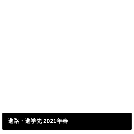
進路・進学先 2021年春