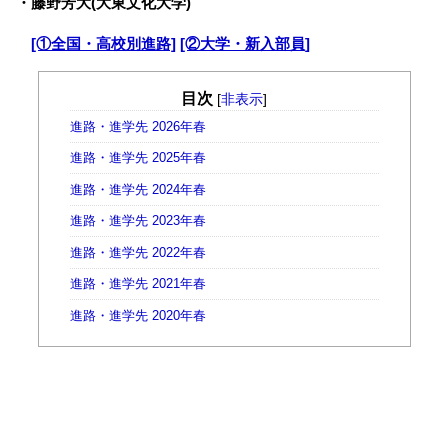
・藤野芳大(大東文化大学)
・
[①全国・高校別進路]
[②大学・新入部員]
目次
[
非表示
]
進路・進学先 2026年春
進路・進学先 2025年春
進路・進学先 2024年春
進路・進学先 2023年春
進路・進学先 2022年春
進路・進学先 2021年春
進路・進学先 2020年春