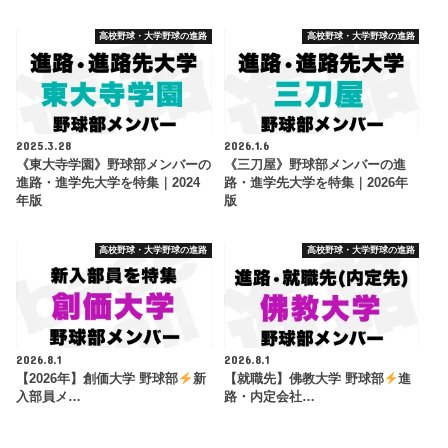
高校野球・大学野球の進路
高校野球・大学野球の進路
2025.3.28
2026.1.6
《東大寺学園》野球部メンバーの
《三刀屋》野球部メンバーの進
進路・進学先大学を特集｜2024
路・進学先大学を特集｜2026年
年版
版
高校野球・大学野球の進路
高校野球・大学野球の進路
2026.8.1
2026.8.1
【2026年】創価大学 野球部
新
【就職先】佛教大学 野球部
進
入部員メ…
路・内定会社…