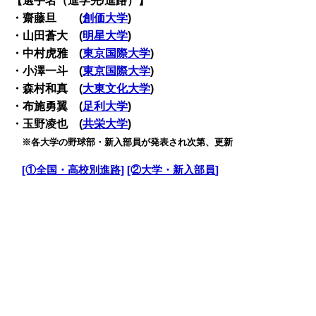
【選手名（進学先/進路）】
・齋藤旦 (
創価大学
)
・山田蒼大 (
明星大学
)
・中村虎雅 (
東京国際大学
)
・小澤一斗 (
東京国際大学
)
・森村和真 (
大東文化大学
)
・布施勇翼 (
足利大学
)
・玉野凌也 (
共栄大学
)
・
※各大学の野球部・新入部員が発表され次第、更新
・
[①全国・高校別進路]
[②大学・新入部員]