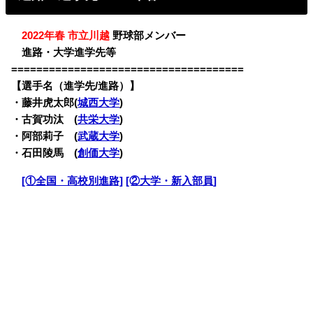
・
2022年春 市立川越
野球部メンバー
・
進路・大学進学先等
=====================================
【選手名（進学先/進路）】
・
藤井虎太郎(
城西大学
)
・古賀功汰 (
共栄大学
)
・阿部莉子 (
武蔵大学
)
・石田陵馬 (
創価大学
)
・
[①全国・高校別進路]
[②大学・新入部員]