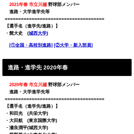
・
2021年春 市立川越
野球部メンバー
・
進路・大学進学先等
=====================================
【選手名（進学先/進路）】
・
髭大史 (
城西大学
)
・
[①全国・高校別進路]
[②大学・新入部員]
進路・進学先 2020年春
・
2020年春 市立川越
野球部メンバー
・
進路・大学進学先等
=====================================
【選手名（進学先/進路）】
・
和田光 (共栄大学)
・大田航 (東京国際大学)
・瀬良潤平(城西大学)