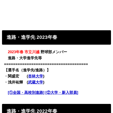
進路・進学先 2023年春
・
2023年春 市立川越
野球部メンバー
・
進路・大学進学先等
=====================================
【選手名（進学先/進路）】
・関盛宏 (
杏林大学
)
・浅井祐輝 (
武蔵大学
)
・
[①全国・高校別進路]
[②大学・新入部員]
進路・進学先 2022年春