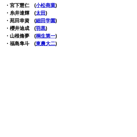
・宮下慧仁 (
小松商業
)
・糸井達輝 (
太田
)
・苑田幸資 (
細田学園
)
・櫻井迪成 (
羽黒
)
・山根脩夢 (
桐生第一
)
・福島隼斗 (
東農大二
)