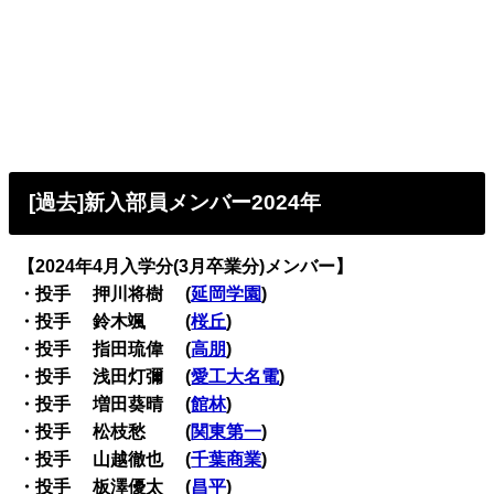
[過去]新入部員メンバー2024年
【2024年4月入学分(3月卒業分)メンバー】
・投手 押川将樹 (
延岡学園
)
・投手 鈴木颯 (
桜丘
)
・投手 指田琉偉 (
高朋
)
・投手 浅田灯彌 (
愛工大名電
)
・投手 増田葵晴 (
館林
)
・投手 松枝愁 (
関東第一
)
・投手 山越徹也 (
千葉商業
)
・投手 板澤優太 (
昌平
)