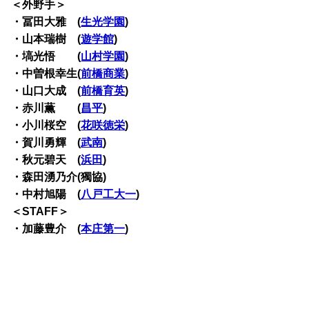
＜外野手＞
・冨田大雅 (
生光学園
)
・山本瑞樹 (
遊学館
)
・塙光悟 (
山村学園
)
・中曽根幸生(
前橋商業
)
・山口大成 (
前橋育英
)
・赤川薫 (
昌平
)
・小川桜空 (
花咲徳栄
)
・賀川勇輝 (
武南
)
・秋元碧天 (
浜田
)
・森田湧乃介(獨協)
・中村旭陽 (
八戸工大一
)
＜STAFF＞
・加藤豊介 (
本庄第一
)