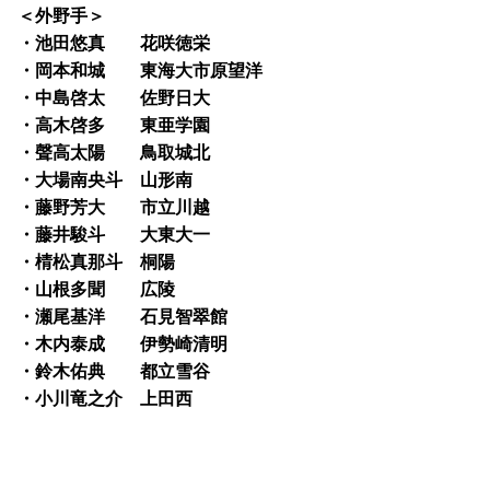
＜外野手＞
・池田悠真 花咲徳栄
・岡本和城 東海大市原望洋
・中島啓太 佐野日大
・高木啓多 東亜学園
・聲高太陽 鳥取城北
・大場南央斗 山形南
・藤野芳大 市立川越
・藤井駿斗 大東大一
・棈松真那斗 桐陽
・山根多聞 広陵
・瀬尾基洋 石見智翠館
・木内泰成 伊勢崎清明
・鈴木佑典 都立雪谷
・小川竜之介 上田西