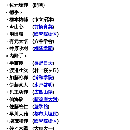
・牧元琉輝 (開智)
＜捕手＞
・橋本祐輔 (市立沼津)
・今山心 (
前橋育英
)
・池田環 (
國學院栃木
)
・有元大悟 (方谷学舎)
・井原政樹 (
桐蔭学園
)
＜内野手＞
・半藤慶 (
長野日大
)
・渡邉壮汰 (村上桜ヶ丘)
・加藤将稀 (
浦和学院
)
・伊藤眞人 (
水戸啓明
)
・児玉功輝 (
広島山陽
)
・仙海駿 (
新潟産大附
)
・佐藤悠仁 (
遊学館
)
・早川大雅 (
都市大塩尻
)
・増茂和輝 (
國學院栃木
)
・佐々木陽 (大東大一)