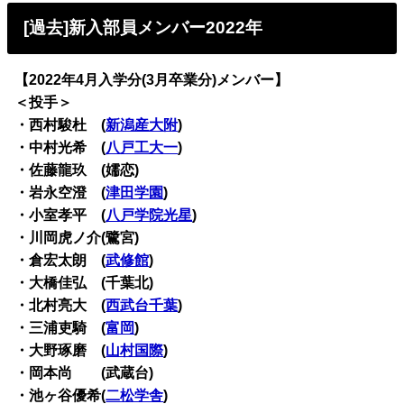
[過去]新入部員メンバー2022年
【2022年4月入学分(3月卒業分)メンバー】
＜投手＞
・西村駿杜 (
新潟産大附
)
・中村光希 (
八戸工大一
)
・佐藤龍玖 (嬬恋)
・岩永空澄 (
津田学園
)
・小室孝平 (
八戸学院光星
)
・川岡虎ノ介(鷺宮)
・倉宏太朗 (
武修館
)
・大橋佳弘 (千葉北)
・北村亮大 (
西武台千葉
)
・三浦吏騎 (
富岡
)
・大野琢磨 (
山村国際
)
・岡本尚 (武蔵台)
・池ヶ谷優希(
二松学舎
)