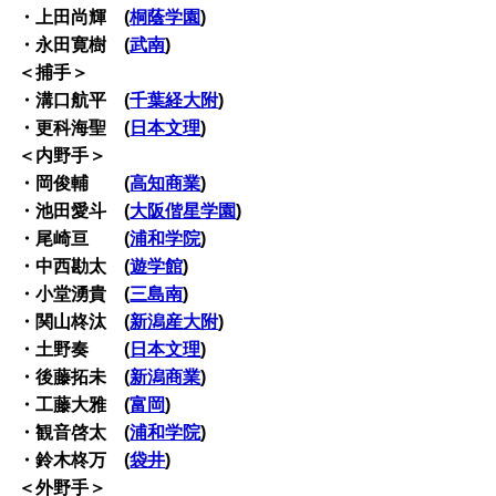
・上田尚輝 (
桐蔭学園
)
・永田寛樹 (
武南
)
＜捕手＞
・溝口航平 (
千葉経大附
)
・更科海聖 (
日本文理
)
＜内野手＞
・岡俊輔 (
高知商業
)
・池田愛斗 (
大阪偕星学園
)
・尾崎亘 (
浦和学院
)
・中西勘太 (
遊学館
)
・小堂湧貴 (
三島南
)
・関山柊汰 (
新潟産大附
)
・土野奏 (
日本文理
)
・後藤拓未 (
新潟商業
)
・工藤大雅 (
富岡
)
・観音啓太 (
浦和学院
)
・鈴木柊万 (
袋井
)
＜外野手＞