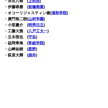
・水出八尋 (
上田西
)
・伊藤琢磨 (
前橋商業
)
・オコーリジャスティン健(
浦和学院
)
・廣門裕二朗(
山村学園
)
・小室慶介 (
明秀日立
)
・工藤大雅 (
八戸工大一
)
・立木照也 (
守谷
)
・益岡隼海 (
常総学院
)
・山﨑祐樹 (
星野
)
・荻原大輝 (
袋井
)