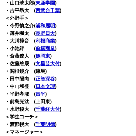
・山口琥太郎(
東亜学園
)
・吉平昂大 (
西武台千葉
)
＜外野手＞
・今野慎之介(
浦和麗明
)
・薄井颯太 (
長野日大
)
・大川樟音 (
利根商業
)
・小池絆 (
前橋商業
)
・斎藤遼人 (
鶴岡東
)
・佐藤悠晟 (
文星芸大付
)
・関根鏡介 (練馬)
・田中陽向 (
正智深谷
)
・中山和登 (
日本文理
)
・平野孝耶 (
昌平
)
・前島光汰 (上田東)
・水野稜大 (
千葉経大付
)
＜学生コーチ＞
・渡部幌大 (
千葉明徳
)
＜マネージャー＞