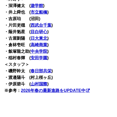
・深澤健太 (
遊学館
)
・井上舜也 (
市立船橋
)
・吉原珀 (沼田)
・片田吏穏 (
西武台千葉
)
・蔭井魁星 (
目白研心
)
・古屋劉陽 (
日大東北
)
・倉林壱旺 (
高崎商業
)
・飯塚龍之助(
中央学院
)
・稲村春輝 (
安田学園
)
＜スタッフ＞
・磯野幹太 (
春日部共栄
)
・渡邉陽斗 (村上桜ヶ丘)
・伊原碧斗 (
山村国際
)
※参考：
2026年春の最新進路をUPDATE中