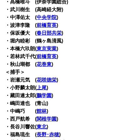
・髙橋唯斗 (伊奈学園総合)
・武川樹生 (高崎経大附)
・中澤佑太 (
中央学院
)
・波津李隆 (
前橋育英
)
・保坂優大 (
春日部共栄
)
・堀内睦彬 (鶴ヶ島清風)
・本橋六玖朗(
東京実業
)
・若林武千代(
前橋育英
)
・秋山瑚都 (
花巻東
)
＜捕手＞
・岩瀬元気 (
花咲徳栄
)
・小野麟太朗(
上尾
)
・藏田連太郎(
鵬学園
)
・嶋田達也 (青山)
・中嶋巧 (
館林
)
・西戸航希 (
関根学園
)
・長谷川響佐(
東北
)
・福島琉生 (
長野･赤穂
)