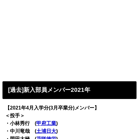
[過去]新入部員メンバー2021年
【2021年4月入学分(3月卒業分)メンバー】
＜投手＞
・小林秀行 (
甲府工業
)
・中川竜哉 (
土浦日大
)
・岡田太極 (
花咲徳栄
)