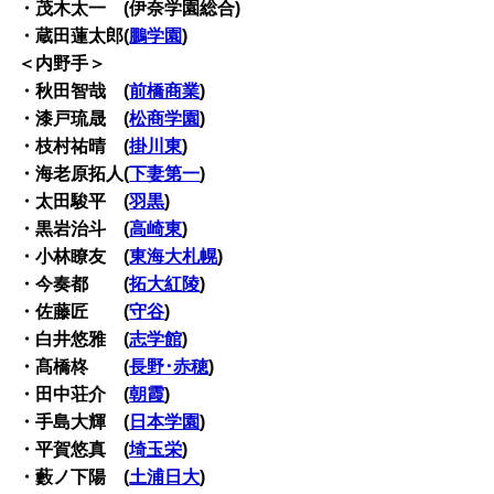
・茂木太一 (伊奈学園総合)
・蔵田蓮太郎(
鵬学園
)
＜内野手＞
・秋田智哉 (
前橋商業
)
・漆戸琉晟 (
松商学園
)
・枝村祐晴 (
掛川東
)
・海老原拓人(
下妻第一
)
・太田駿平 (
羽黒
)
・黒岩治斗 (
高崎東
)
・小林瞭友 (
東海大札幌
)
・今奏都 (
拓大紅陵
)
・佐藤匠 (
守谷
)
・白井悠雅 (
志学館
)
・髙橋柊 (
長野･赤穂
)
・田中荘介 (
朝霞
)
・手島大輝 (
日本学園
)
・平賀悠真 (
埼玉栄
)
・藪ノ下陽 (
土浦日大
)