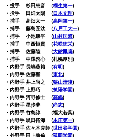
・投手 杉田慈音 (
桐生第一
)
・投手 田畑太陽 (
日本文理
)
・捕手 高畑太一 (
高岡第一
)
・捕手 藤島匠汰 (
八戸工大一
)
・捕手 小池康平 (
山村国際
)
・捕手 中西恒貴 (
花咲徳栄
)
・捕手 佐藤陸 (
大館鳳鳴
)
・捕手 中澤啓心 (札幌厚別)
・内野手 長嶋葵裕 (
有明
)
・内野手 佐藤響 (
東北
)
・内野手 井上尚之 (
狭山清陵
)
・内野手 上野巧 (
筑陽学園
)
・内野手 河野修士 (
高鍋
)
・内野手 星歩夢 (
尚志
)
・内野手 竹島諄 (福大若葉)
・内野手 黒田拓海 (
本庄第一
)
・内野手 佐々木克師 (
世田谷学園
)
・外野手 田上義倫 (
延岡学園
)