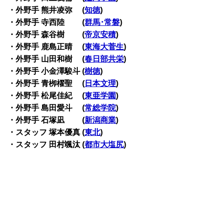
・外野手 熊井凌弥 (
知徳
)
・外野手 寺西陸 (
群馬･常磐
)
・外野手 森谷樹 (
帝京安積
)
・外野手 鹿島正晴 (
東海大菅生
)
・外野手 山田和樹 (
春日部共栄
)
・外野手 小金澤駿斗 (
樹徳
)
・外野手 青栁櫂聖 (
日本文理
)
・外野手 松尾佳紀 (
東亜学園
)
・外野手 島田愛斗 (
常総学院
)
・外野手 石塚凪 (
新潟商業
)
・スタッフ 塚本優真 (
東北
)
・スタッフ 田村颯汰 (
都市大塩尻
)