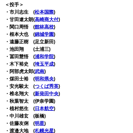
＜投手＞
・市川志生 (
松本国際
)
・甘田遼太朗(
高崎商大付
)
・関口周悟 (
館林高校
)
・根本大也 (
錦城学園
)
・遠藤正樹 (足立新田)
・池田翔 (土浦三)
・冨田慧悟 (
浦和学院
)
・木下裕史 (
埼玉平成
)
・阿部虎太郎(
武南
)
・煤田士裕 (
明和県央
)
・安光駿太 (
つくば秀英
)
・椎名翔大 (
新発田中央
)
・秋葉智太 (伊奈学園)
・植村悠生 (
日本航空
)
・中川雄玄 (板橋)
・佐藤友俐 (
明星
)
・渡邉大地 (
札幌光星
)