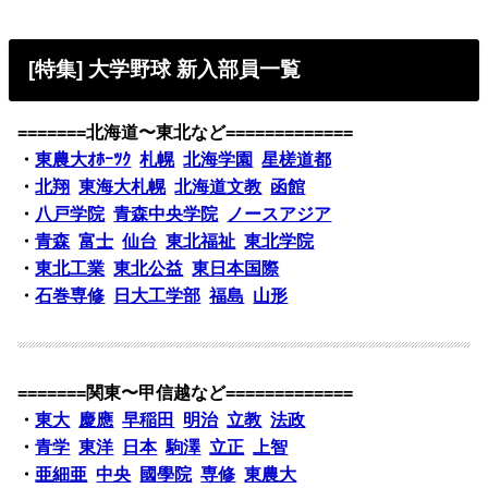
[特集] 大学野球 新入部員一覧
=======北海道〜東北など=============
・
東農大ｵﾎｰﾂｸ
札幌
北海学園
星槎道都
・
北翔
東海大札幌
北海道文教
函館
・
八戸学院
青森中央学院
ノースアジア
・
青森
富士
仙台
東北福祉
東北学院
・
東北工業
東北公益
東日本国際
・
石巻専修
日大工学部
福島
山形
=======関東〜甲信越など=============
・
東大
慶應
早稲田
明治
立教
法政
・
青学
東洋
日本
駒澤
立正
上智
・
亜細亜
中央
國學院
専修
東農大