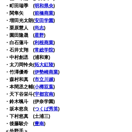
・町田瑞季 (
明和県央
)
・関隼矢 (
前橋商業
)
・増田光太朗(
安田学園
)
・栗原慧人 (
尚志
)
・園田隆晟 (
星野
)
・白石蓮斗 (
利根商業
)
・石井丈翔 (
常総学院
)
・中村創丞 (浦和東)
・太刀岡怜央(
拓大紅陵
)
・竹澤優希 (
伊勢崎商業
)
・森村和真 (
市立川越
)
・本間丞之輔(
小樽双葉
)
・天下谷栄斗(
宇都宮南
)
・鈴木颯斗 (伊奈学園)
・坂本悠良 (
つくば秀英
)
・下村悠真 (土浦三)
・後藤駿介 (
豊南
)
＜外野手＞