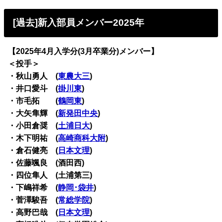
[過去]新入部員メンバー2025年
【2025年4月入学分(3月卒業分)メンバー】
＜投手＞
・秋山勇人 (
東農大三
)
・井口愛斗 (
掛川東
)
・市毛拓 (
鶴岡東
)
・大矢隼輝 (
新発田中央
)
・小田倉奨 (
土浦日大
)
・木下明祐 (
高崎商科大附
)
・倉石健亮 (
日本文理
)
・佐藤颯良 (酒田西)
・四位隼人 (土浦第三)
・下嶋祥希 (
静岡･袋井
)
・菅澤駿吾 (
常総学院
)
・高野巴哉 (
日本文理
)