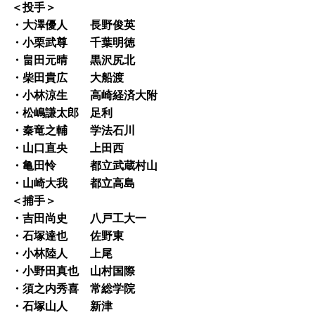
＜投手＞
・大澤優人 長野俊英
・小栗武尊 千葉明徳
・畠田元晴 黒沢尻北
・柴田貴広 大船渡
・小林涼生 高崎経済大附
・松嶋謙太郎 足利
・秦竜之輔 学法石川
・山口直央 上田西
・亀田怜 都立武蔵村山
・山崎大我 都立高島
＜捕手＞
・吉田尚史 八戸工大一
・石塚達也 佐野東
・小林陸人 上尾
・小野田真也 山村国際
・須之内秀喜 常総学院
・石塚山人 新津