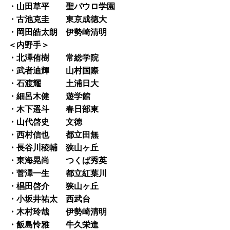
・山田草平 聖パウロ学園
・古池克圭 東京成徳大
・岡田皓太朗 伊勢崎清明
＜内野手＞
・北澤侑樹 常総学院
・武者迪輝 山村国際
・石渡耀 土浦日大
・細呂木健 遊学館
・木下遥斗 春日部東
・山代啓史 文徳
・西村信也 都立田無
・長谷川稜輔 狭山ヶ丘
・東海晃尚 つくば秀英
・菅澤一生 都立紅葉川
・椙田啓介 狭山ヶ丘
・小坂井祐太 西武台
・木村玲哉 伊勢崎清明
・飯島怜雅 牛久栄進