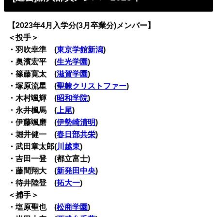
【2023年4月入学分(3月卒業分)メンバー】
＜投手＞
・羽吹幸準 (
東京学館新潟
)
・奥濱宏平 (
生光学園
)
・篠藤寛太 (
滋賀学園
)
・塚原流星 (
聖隷クリストファー
)
・木村颯輝 (
昭和学院
)
・永井楓馬 (
上尾
)
・伊藤颯磨 (
伊勢崎清明
)
・堀井健一 (
春日部共栄
)
・武田章太郎(
川越東
)
・吉田一登 (都立富士)
・藤間翔大 (
新発田中央
)
・待井陸登 (
拓大一
)
＜捕手＞
・塩原聖也 (
松商学園
)