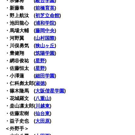
・宗像将 (
駿台学園
)
・新藤隼 (
前橋育英
)
・野上航汰 (
初芝立命館
)
・池田龍心 (
浦和学院
)
・馬場大輔 (
藤岡中央
)
・河野翼 (
山村国際
)
・川俣勇気 (
狭山ヶ丘
)
・豊健翔 (
筑陽学園
)
・網谷俊祐 (
星野
)
・佐藤恒太 (
星野
)
・小澤蓮 (
細田学園
)
・仁科彪太郎(
淑徳
)
・篠木隆馬 (
大阪偕星学園
)
・花城羅文 (
八重山
)
・桒山凛太郎(
川越東
)
・佐藤宏樹 (
仙台東
)
・益子史也 (
大田原
)
＜外野手＞