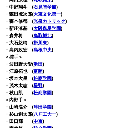
・中野翔斗 (
石見智翠館
)
・森田虎次郎(
大東文化第一
)
・森本修都 (
光泉カトリック
)
・新庄涼基 (
大阪偕星学園
)
・森井将 (
鳥取城北
)
・大石悠晴 (
掛川東
)
・高内政宏 (
島根中央
)
＜捕手＞
・波田野大愛(
浜田
)
・江原拓也 (
富岡
)
・坂本大星 (
松商学園
)
・茂木太志 (
星野
)
・秋山凱 (
松商学園
)
＜内野手＞
・山崎滉介 (
津田学園
)
・杉山創太郎(
八戸工大一
)
・田口輝 (
中京
)