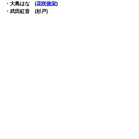
・大島はな (
花咲徳栄
)
・武田紅音 (杉戸)