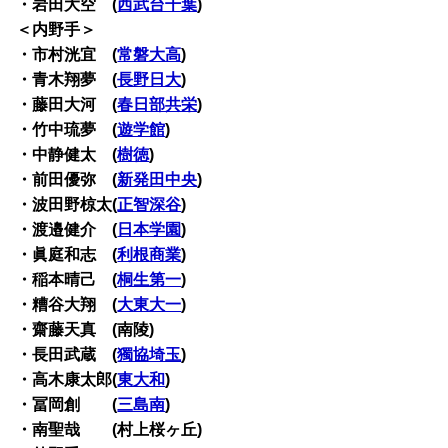
・岩田大空 (
西武台千葉
)
＜内野手＞
・市村洸宜 (
常磐大高
)
・青木翔夢 (
長野日大
)
・藤田大河 (
春日部共栄
)
・竹中琉夢 (
遊学館
)
・中静健太 (
樹徳
)
・前田優弥 (
新発田中央
)
・波田野椋太(
正智深谷
)
・渡邉健介 (
日本学園
)
・眞庭和志 (
利根商業
)
・稲本晴己 (
桐生第一
)
・糟谷大翔 (
大東大一
)
・齋藤天真 (南陵)
・長田武蔵 (
獨協埼玉
)
・高木康太郎(
東大和
)
・冨岡創 (
三島南
)
・南聖哉 (村上桜ヶ丘)