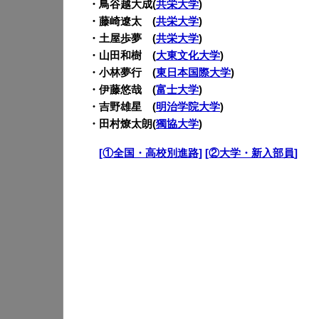
・鳥谷越大成(
共栄大学
)
・藤崎遼太 (
共栄大学
)
・土屋歩夢 (
共栄大学
)
・山田和樹 (
大東文化大学
)
・小林夢行 (
東日本国際大学
)
・伊藤悠哉 (
富士大学
)
・吉野雄星 (
明治学院大学
)
・田村燎太朗(
獨協大学
)
・
[①全国・高校別進路]
[②大学・新入部員]