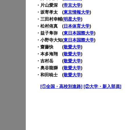
・片山愛深 (
帝京大学
)
・坂寄孝太 (
東京情報大学
)
・三田村幸輔(
明星大学
)
・松村侑真 (
日本体育大学
)
・益子隼弥 (
東日本国際大学
)
・小野寺大知(
東日本国際大学
)
・齋藤快 (
敬愛大学
)
・本多海翔 (
敬愛大学
)
・吉村岳 (
敬愛大学
)
・奥谷龍獅 (
敬愛大学
)
・和田暁士 (
敬愛大学
)
・
[①全国・高校別進路]
[②大学・新入部員]