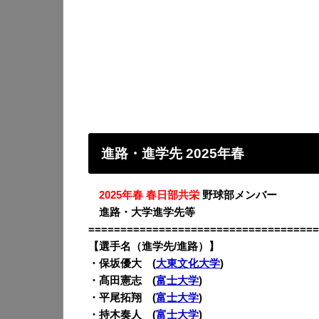
進路・進学先 2025年春
・
2025年春 春日部共栄
野球部メンバー
・
進路・大学進学先等
====================================
【選手名（進学先/進路）】
・保坂優大 (
大東文化大学
)
・髙田憲志 (
富士大学
)
・平尾拓翔 (
富士大学
)
・持木奏人 (
富士大学
)