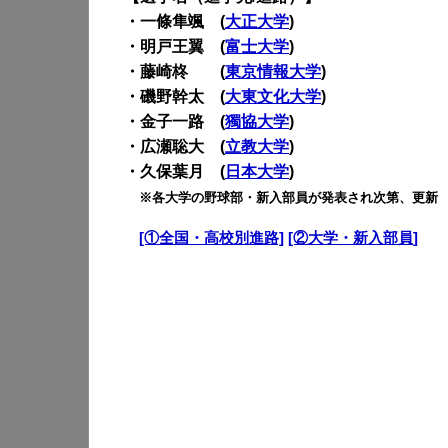
・一條隼颯 (
大正大学
)
・明戸王翼 (
富士大学
)
・藤崎柊 (
東京情報大学
)
・磯野幹太 (
大東文化大学
)
・金子一路 (
獨協大学
)
・広瀬聡大 (
立教大学
)
・久保葉月 (
日本大学
)
・
※各大学の野球部・新入部員が発表され次第、更新
・
[①全国・高校別進路]
[②大学・新入部員]