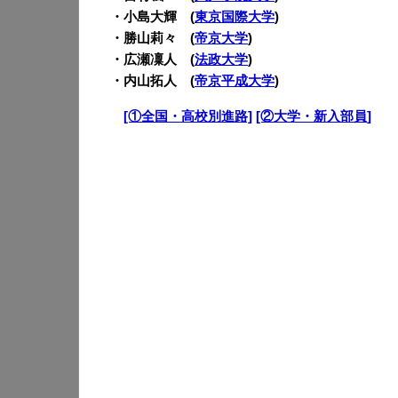
・小島大輝 (
東京国際大学
)
・勝山莉々 (
帝京大学
)
・広瀬凜人 (
法政大学
)
・内山拓人 (
帝京平成大学
)
・
[①全国・高校別進路]
[②大学・新入部員]