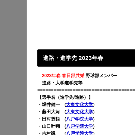
進路・進学先 2023年春
・
2023年春 春日部共栄
野球部メンバー
・
進路・大学進学先等
====================================
【選手名（進学先/進路）】
・堀井健一 (
大東文化大学
)
・藤田大河 (
大東文化大学
)
・田村奨梧 (
八戸学院大学
)
・山口叶翔 (
八戸学院大学
)
・吉村颯 (
八戸学院大学
)