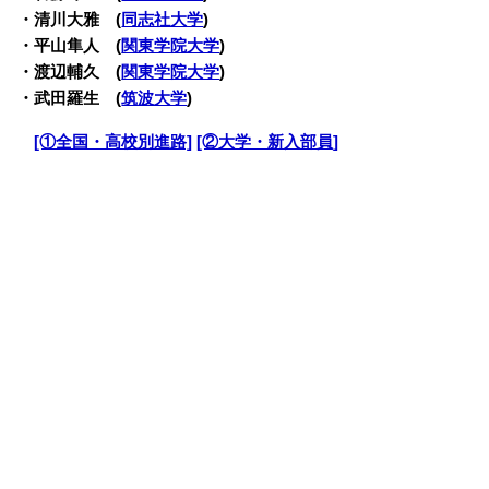
・清川大雅 (
同志社大学
)
・平山隼人 (
関東学院大学
)
・渡辺輔久 (
関東学院大学
)
・武田羅生
(
筑波大学
)
・
[①全国・高校別進路]
[②大学・新入部員]