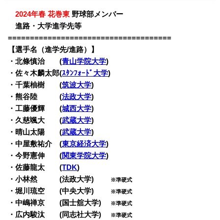
・
2024年春 花巻東
野球部メンバー
・
進路・大学進学先等
=====================================
【選手名（進学先/進路）】
・北條慎治 (
青山学院大学
)
・佐々木麟太郎(
ｽﾀﾝﾌｫｰﾄﾞ大学
)
・千葉柚樹 (
筑波大学
)
・熊谷陸 (
法政大学
)
・工藤優輝 (
城西大学
)
・久慈颯大 (
武蔵大学
)
・晴山太陽 (
武蔵大学
)
・中屋敷祐介 (
東京経済大学
)
・今野憲伸 (
関東学院大学
)
・佐藤龍太 (
TDK
)
・小林然 (法政大学)
※準硬式
・堀川琉空 (中央大学)
※準硬式
・中嶋禅京 (国士舘大学)
※準硬式
・広内駿汰 (同志社大学)
※準硬式