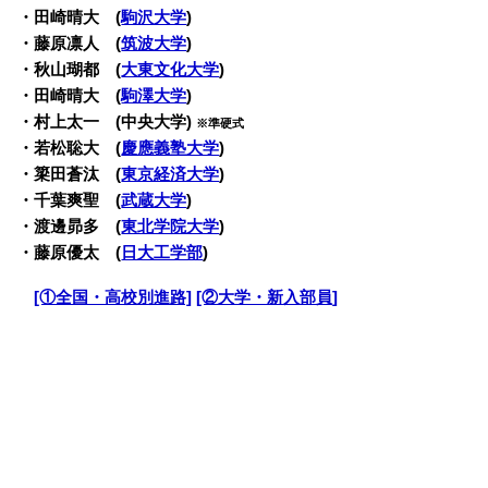
・田崎晴大 (
駒沢大学
)
・藤原凛人 (
筑波大学
)
・秋山瑚都 (
大東文化大学
)
・田崎晴大 (
駒澤大学
)
・村上太一 (中央大学)
※準硬式
・若松聡大 (
慶應義塾大学
)
・簗田蒼汰 (
東京経済大学
)
・千葉爽聖 (
武蔵大学
)
・渡邊昴多 (
東北学院大学
)
・藤原優太 (
日大工学部
)
・
[①全国・高校別進路]
[②大学・新入部員]