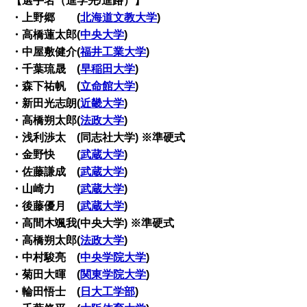
【選手名（進学先/進路）】
・上野郷 (
北海道文教大学
)
・高橋蓮太郎(
中央大学
)
・中屋敷健介(
福井工業大学
)
・千葉琉晟 (
早稲田大学
)
・森下祐帆 (
立命館大学
)
・新田光志朗(
近畿大学
)
・高橋朔太郎(
法政大学
)
・浅利渉太 (同志社大学) ※準硬式
・金野快 (
武蔵大学
)
・佐藤謙成 (
武蔵大学
)
・山崎力 (
武蔵大学
)
・後藤優月 (
武蔵大学
)
・高間木颯我(中央大学) ※準硬式
・高橋朔太郎(
法政大学
)
・中村駿亮 (
中央学院大学
)
・菊田大暉 (
関東学院大学
)
・輪田悟士 (
日大工学部
)