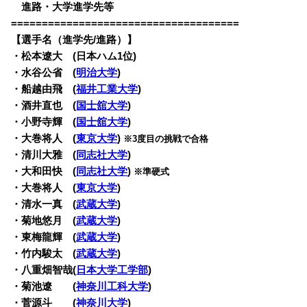
・
進路・大学進学先等
=====================================
【選手名（進学先/進路）】
・
松本遼大 (日本ハム1位)
・水谷公省 (
明治大学
)
・船越由飛 (
福井工業大学
)
・酒井直也 (
国士舘大学
)
・小野寺輝 (
国士舘大学
)
・大巻将人 (
東京大学
)
※3度目の挑戦で合格
・清川大雅 (
同志社大学
)
・大和田快 (
同志社大学
)
※準硬式
・
大巻将人
(
東京大学
)
・清水一真 (
武蔵大学
)
・菊地悠月 (
武蔵大学
)
・東梅龍輝 (
武蔵大学
)
・竹内駿太 (
武蔵大学
)
・八重畑智哉(
日本大学工学部
)
・菊池遼 (
神奈川工科大学
)
・菅源斗 (
神奈川大学
)