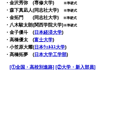
・金沢秀弥 (専修大学)
※準硬式
・森下真凪人(同志社大学)
※準硬式
・金拓門 (同志社大学)
※準硬式
・八木駿太朗(関西学院大学)
※準硬式
・金子優斗 (
日本経済大学
)
・高橋優太 (
富士大学
)
・小笠原大耀(
日本ｳｪﾙﾈｽ大学
)
・髙橋拓夢 (
日本大学工学部
)
・
[①全国・高校別進路]
[②大学・新入部員]