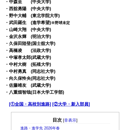
・中森至 (中央大学)
・西舘勇陽 (中央大学)
・野中大輔 (東北学院大学)
・武田羅生 (進学希望)
※野球未定
・山崎大翔 (中央大学)
・金沢永輝 (明治大学)
・久保田陸登(国士舘大学)
・高橋凌 (法政大学)
・中塚孝太郎(武蔵大学)
・中村大樹 (拓殖大学)
・中村勇真 (同志社大学)
・向久保怜央(同志社大学)
・佐藤靖友 (武蔵大学)
・八重畑智哉(日本大学工学部)
・
[①全国・高校別進路]
[②大学・新入部員]
目次
[
非表示
]
進路・進学先 2026年春