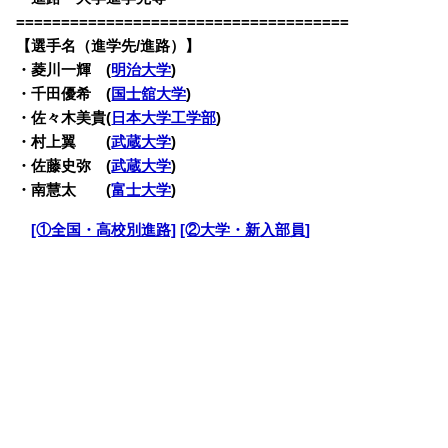
=====================================
【選手名（進学先/進路）】
・
菱川一輝 (
明治大学
)
・千田優希 (
国士舘大学
)
・佐々木美貴(
日本大学工学部
)
・村上翼 (
武蔵大学
)
・佐藤史弥 (
武蔵大学
)
・南慧太 (
富士大学
)
・
[①全国・高校別進路]
[②大学・新入部員]