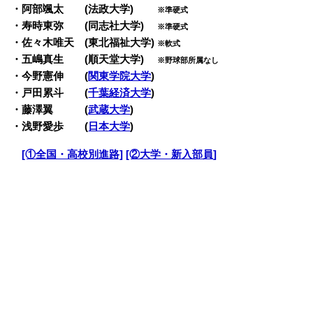
・阿部颯太 (法政大学)
※準硬式
・寿時東弥 (同志社大学)
※準硬式
・佐々木唯天 (東北福祉大学)
※軟式
・五嶋真生 (順天堂大学)
※野球部所属なし
・今野憲伸 (
関東学院大学
)
・戸田累斗 (
千葉経済大学
)
・藤澤翼 (
武蔵大学
)
・浅野愛歩 (
日本大学
)
・
[①全国・高校別進路]
[②大学・新入部員]