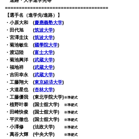
・
進路・大学進学先等
=====================================
【選手名（進学先/進路）】
・
小原大和 (
慶應義塾大学
)
・田代旭 (
筑波大学
)
・宮澤圭汰 (
筑波大学
)
・菊池敏生 (
國學院大学
)
・渡辺陸 (
富士大学
)
・菊池興洋 (
武蔵大学
)
・福地祥 (
武蔵大学
)
・吉田幸永 (
武蔵大学
)
・工藤翔大 (
東京経済大学
)
・大道星也 (
杏林大学
)
・工藤優我 (東北学院大学)
※準硬式
・植野叶泰 (国士舘大学)
※準硬式
・田崎快俊 (国士舘大学)
※準硬式
・平沢徹也 (国士舘大学)
※準硬式
・小澤修 (法政大学)
※準硬式
・萬谷大輝 (中央大学)
※準硬式