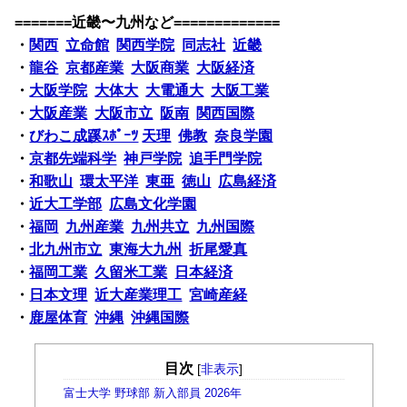
=======近畿〜九州など=============
・
関西
立命館
関西学院
同志社
近畿
・
龍谷
京都産業
大阪商業
大阪経済
・
大阪学院
大体大
大電通大
大阪工業
・
大阪産業
大阪市立
阪南
関西国際
・
びわこ成蹊ｽﾎﾟｰﾂ
天理
佛教
奈良学園
・
京都先端科学
神戸学院
追手門学院
・
和歌山
環太平洋
東亜
徳山
広島経済
・
近大工学部
広島文化学園
・
福岡
九州産業
九州共立
九州国際
・
北九州市立
東海大九州
折尾愛真
・
福岡工業
久留米工業
日本経済
・
日本文理
近大産業理工
宮崎産経
・
鹿屋体育
沖縄
沖縄国際
目次
[
非表示
]
富士大学 野球部 新入部員 2026年