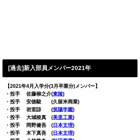
[過去]新入部員メンバー2021年
【2021年4月入学分(3月卒業分)メンバー】
・投手 佐藤柳之介(
東陵
)
・投手 安徳駿 (久留米商業)
・投手 岩室諒 (
筑陽学園
)
・投手 大城稜真 (
美里工業
)
・投手 岡野健吾 (
日本文理
)
・投手 木下真吾 (
日本文理
)