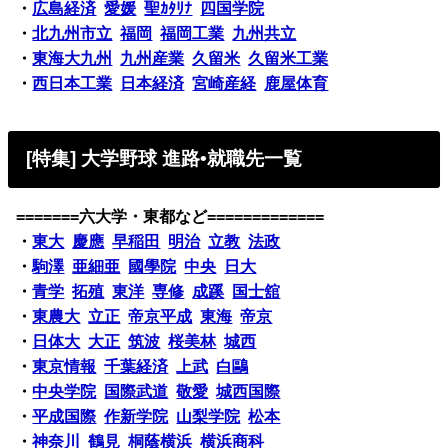
・
広島経済
愛媛
聖ｶﾀﾘﾅ
四国学院
・
北九州市立
福岡
福岡工業
九州共立
・
東海大九州
九州産業
久留米
久留米工業
・
西日本工業
日本経済
宮崎産経
鹿屋体育
[特集] 大学野球 進路•就職先一覧
=======六大学・東都など=============
・
東大
慶應
早稲田
明治
立教
法政
・
駒澤
亜細亜
國學院
中央
日大
・
青学
拓殖
東洋
専修
成蹊
国士舘
・
東農大
立正
帝京平成
東海
帝京
・
日体大
大正
筑波
桜美林
城西
・
東京情報
千葉経済
上武
白鷗
・
中央学院
国際武道
敬愛
城西国際
・
平成国際
作新学院
山梨学院
松本
・
神奈川
鶴見
桐蔭横浜
横浜商科