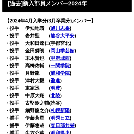
[過去]新入部員メンバー2024年
【2024年4月入学分(3月卒業分)メンバー】
・投手 伊知地晴 (
旭川志峯
)
・投手 岩井聖 (
龍谷大平安
)
・投手 大和田遼仁(宇都宮北)
・投手 金田獅朗 (
岡山学芸館
)
・投手 末木賢也 (
甲府城西
)
・投手 高橋佑輔 (
一関学院
)
・投手 月野龍 (
浦和学院
)
・投手 津村大毅 (
盈進
)
・投手 東家迅 (
明豊
)
・投手 中原大翔 (
北陵
)
・投手 古堅鈴之輔(読谷)
・投手 細野龍之介(
札幌新陽
)
・捕手 伊藤蒼星 (
明秀日立
)
・捕手 伊藤悠哉 (
春日部共栄
)
・捕手 生方公英 (
明和県央
)