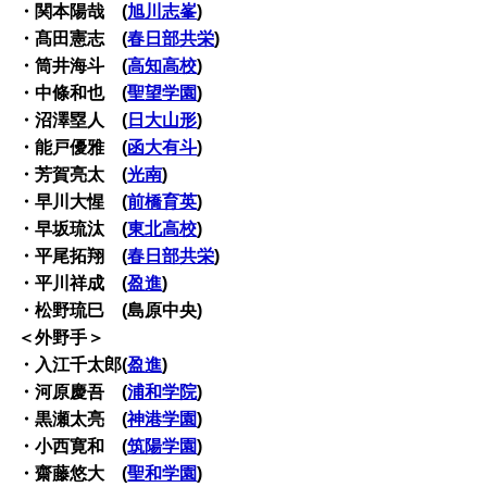
・関本陽哉 (
旭川志峯
)
・髙田憲志 (
春日部共栄
)
・筒井海斗 (
高知高校
)
・中條和也 (
聖望学園
)
・沼澤塁人 (
日大山形
)
・能戸優雅 (
函大有斗
)
・芳賀亮太 (
光南
)
・早川大惺 (
前橋育英
)
・早坂琉汰 (
東北高校
)
・平尾拓翔 (
春日部共栄
)
・平川祥成 (
盈進
)
・松野琉巳 (島原中央)
＜外野手＞
・入江千太郎(
盈進
)
・河原慶吾 (
浦和学院
)
・黒瀬太亮 (
神港学園
)
・小西寛和 (
筑陽学園
)
・齋藤悠大 (
聖和学園
)