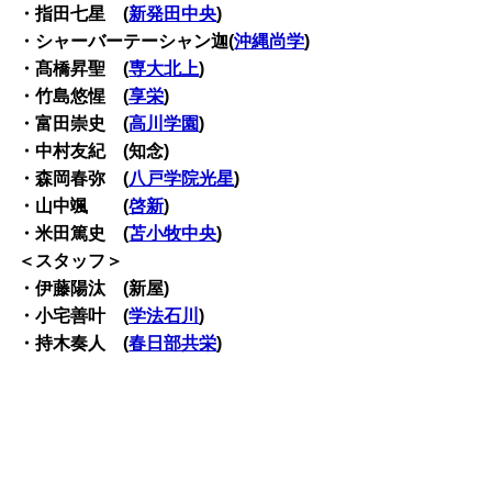
・指田七星 (
新発田中央
)
・シャーバーテーシャン迦(
沖縄尚学
)
・髙橋昇聖 (
専大北上
)
・竹島悠惺 (
享栄
)
・富田崇史 (
高川学園
)
・中村友紀 (知念)
・森岡春弥 (
八戸学院光星
)
・山中颯 (
啓新
)
・米田篤史 (
苫小牧中央
)
＜スタッフ＞
・伊藤陽汰 (新屋)
・小宅善叶 (
学法石川
)
・持木奏人 (
春日部共栄
)