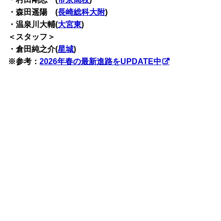
・森田遥陽 (
長崎総科大附
)
・温泉川大輔(
大宮東
)
＜スタッフ＞
・倉田純之介(
星城
)
※参考：
2026年春の最新進路をUPDATE中