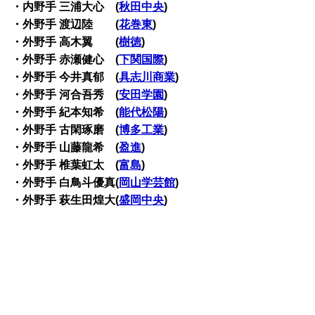
・内野手 三浦大心 (
秋田中央
)
・外野手 渡辺陸 (
花巻東
)
・外野手 高木翼 (
樹徳
)
・外野手 赤瀬健心 (
下関国際
)
・外野手 今井真郁 (
具志川商業
)
・外野手 河合吾秀 (
安田学園
)
・外野手 紀本知希 (
能代松陽
)
・外野手 古閑琢磨 (
博多工業
)
・外野手 山藤龍希 (
盈進
)
・外野手 椎葉虹太 (
富島
)
・外野手 白鳥斗優真(
岡山学芸館
)
・外野手 萩生田煌大(
盛岡中央
)