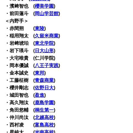
・濱﨑智也 (
櫻美学園
)
・前田蓮斗 (
岡山学芸館
)
＜内野手＞
・赤間朔 (
東陵
)
・稲用翔太 (
久留米商業
)
・岩﨑琥珀 (
東北学院
)
・岩下瑛斗 (
日大山形
)
・大宅唯貴 (仁川学院)
・岡本優誠 (
八王子実践
)
・金本誠史 (
東邦
)
・工藤柾樹 (
青森商業
)
・櫻井剛志 (
佐野日大
)
・城田智也 (
盈進
)
・高久翔汰 (
鹿島学園
)
・角田悠輔 (
桐生第一
)
・仲川尚汰 (
北越高校
)
・西村凌 (
富島高校
)
・星純太 (
光南高校
)