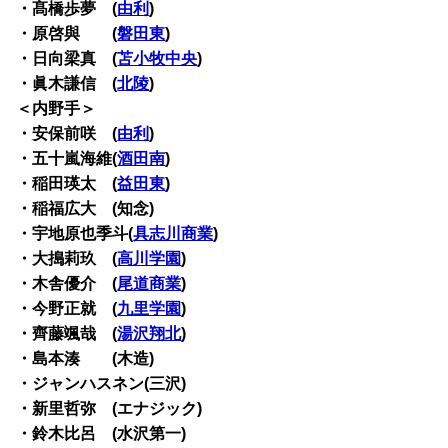
・髙橋歩夢 (
由利
)
・原啓與 (
磐田東
)
・日向梁真 (
苫小牧中央
)
・眞木謙信 (
北陵
)
＜内野手＞
・安保前咲 (
由利
)
・五十嵐海維(
酒田南
)
・稲田瑛太 (
益田東
)
・稲福広大 (知念)
・宇地原也季斗(
具志川商業
)
・大搗莉玖 (
高川学園
)
・木舎優介 (
尾道商業
)
・今野正就 (
九里学園
)
・齊藤颯哉 (
湯沢翔北
)
・島本湊 (木造)
・ジャンハスネン(三沢)
・新里哲弥 (エナジック)
・鈴木比呂 (水沢第一)