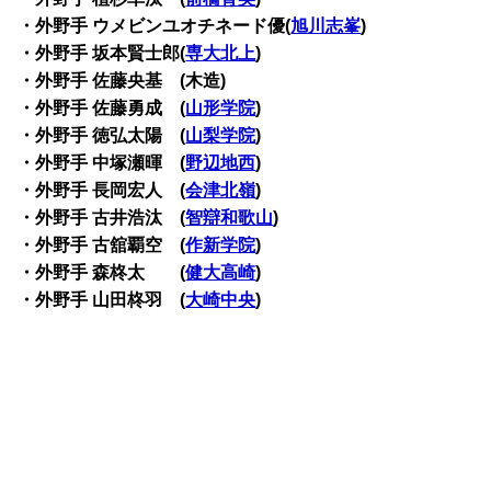
・外野手 ウメビンユオチネード優(
旭川志峯
)
・外野手 坂本賢士郎(
専大北上
)
・外野手 佐藤央基 (木造)
・外野手 佐藤勇成 (
山形学院
)
・外野手 徳弘太陽 (
山梨学院
)
・外野手 中塚瀬暉 (
野辺地西
)
・外野手 長岡宏人 (
会津北嶺
)
・外野手 古井浩汰 (
智辯和歌山
)
・外野手 古舘覇空 (
作新学院
)
・外野手 森柊太 (
健大高崎
)
・外野手 山田柊羽 (
大崎中央
)