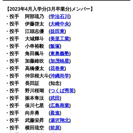
【2023年4月入学分(3月卒業分)メンバー】
・投手 阿部琉乃 (
学法石川
)
・投手 伊藤啓太 (
大崎中央
)
・投手 江頭志優 (
益田東
)
・投手 大城輝斗 (
美里工業
)
・投手 小串裕毅 (
飯塚
)
・投手 角田楓斗 (
東奥義塾
)
・投手 加藤維吹 (
加茂暁星
)
・投手 高橋優太 (
花巻東
)
・投手 仲宗根大斗(
沖縄尚学
)
・投手 長田証 (知念)
・投手 野川桜瑚 (
つくば秀英
)
・投手 振本隼汰 (
武田
)
・投手 保川七星 (
広島商業
)
・投手 向井勇 (
盈進
)
・投手 武藤栄昇 (
湯沢翔北
)
・投手 横田琉空 (
前原
)