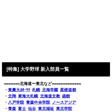
[特集] 大学野球 新入部員一覧
=======北海道〜東北など=============
・
東農大ｵﾎｰﾂｸ
札幌
北海学園
星槎道都
・
北翔
東海大札幌
北海道文教
函館
・
八戸学院
青森中央学院
ノースアジア
・
青森
富士
仙台
東北福祉
東北学院