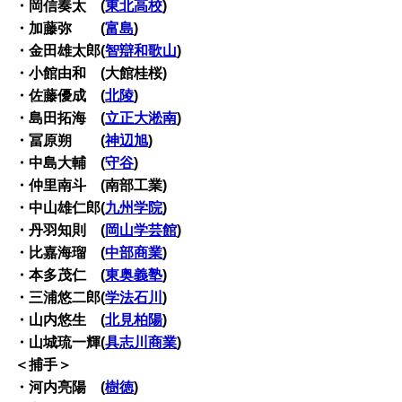
・岡信奏太 (
東北高校
)
・加藤弥 (
富島
)
・金田雄太郎(
智辯和歌山
)
・小館由和 (大館桂桜)
・佐藤優成 (
北陵
)
・島田拓海 (
立正大淞南
)
・冨原朔 (
神辺旭
)
・中島大輔 (
守谷
)
・仲里南斗 (南部工業)
・中山雄仁郎(
九州学院
)
・丹羽知則 (
岡山学芸館
)
・比嘉海瑠 (
中部商業
)
・本多茂仁 (
東奥義塾
)
・三浦悠二郎(
学法石川
)
・山内悠生 (
北見柏陽
)
・山城琉一輝(
具志川商業
)
＜捕手＞
・河内亮陽 (
樹徳
)