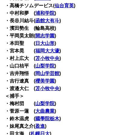
・髙橋チソムデービス(
仙台育英
)
・中村和夢 (
浦和学院
)
・長谷川結斗(
函館大有斗
)
・濱田勢生 (輪島高校)
・平岡昊太朗(
開志学園
)
・本田聖 (
日大山形
)
・宮本晃 (
福岡大大濠
)
・村上広大 (
苫小牧中央
)
・山口桔平 (
山梨学院
)
・吉井翔悟 (
岡山学芸館
)
・吉行遼真 (
櫻美学園
)
・渡邉大仁 (
苫小牧中央
)
＜捕手＞
・梅村団 (
山梨学院
)
・菅原一蓮 (
大曲農業
)
・鈴木温虎 (
國學院栃木
)
・妹尾真之介(
盈進
)
・田大海 (
札幌日大
)