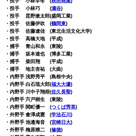
・投手 小林学冬 (
秋田商業
)
・投手 小林巧 (
瀬谷
)
・投手 昆野漱太郎(盛岡工業)
・投手 佐藤伊吹 (
鶴岡東
)
・投手 佐藤遼佳 (東北生活文化大学)
・投手 高橋大地 (平成)
・捕手 青山和永 (東陵)
・捕手 坂本達也 (博多工業)
・捕手 柴田翔 (平成)
・捕手 地主杏祐 (大曲)
・内野手 浅野秀平 (島根中央)
・内野手 白石琉大郎(
福大大濠
)
・内野手 川中子翔梧(
佐久長聖
)
・内野手 宍戸樹生 (東陵)
・内野手 関町優一 (
つくば秀英
)
・外野手 會澤成憲 (
学法石川
)
・外野手 池邉海音 (
宮崎日大
)
・外野手 梅原穣二 (
修徳
)