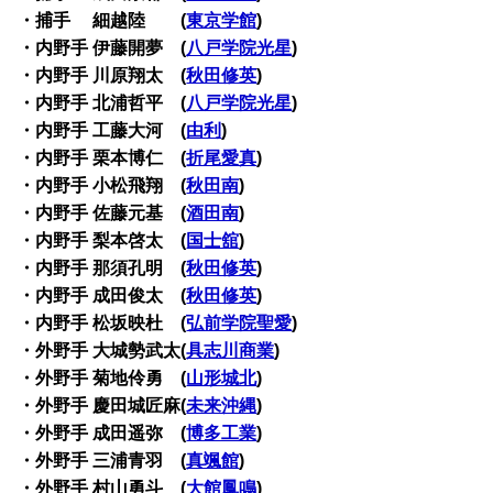
・捕手 細越陸 (
東京学館
)
・内野手 伊藤開夢 (
八戸学院光星
)
・内野手 川原翔太 (
秋田修英
)
・内野手 北浦哲平 (
八戸学院光星
)
・内野手 工藤大河 (
由利
)
・内野手 栗本博仁 (
折尾愛真
)
・内野手 小松飛翔 (
秋田南
)
・内野手 佐藤元基 (
酒田南
)
・内野手 梨本啓太 (
国士舘
)
・内野手 那須孔明 (
秋田修英
)
・内野手 成田俊太 (
秋田修英
)
・内野手 松坂映杜 (
弘前学院聖愛
)
・外野手 大城勢武太(
具志川商業
)
・外野手 菊地伶勇 (
山形城北
)
・外野手 慶田城匠麻(
未来沖縄
)
・外野手 成田遥弥 (
博多工業
)
・外野手 三浦青羽 (
真颯館
)
・外野手 村山勇斗 (
大館鳳鳴
)