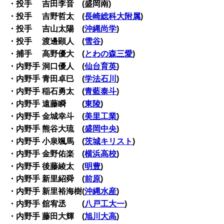
・投手 吉田李音 (盛岡南)
・投手 吉野哲太 (
長崎総科大附属
)
・投手 吉山太陽 (
沖縄尚学
)
・投手 渡邊顕人 (
雪谷
)
・捕手 高野優大 (
とわの森三愛
)
・内野手 洞口優人 (
仙台育英
)
・内野手 青田卓巳 (
学法石川
)
・内野手 稲石勇太 (
青藍泰斗
)
・内野手 遠藤瞬 (
東陵
)
・内野手 金城幸斗 (
美里工業
)
・内野手 熊谷大琉 (
盛岡中央
)
・内野手 小泉颯馬 (
茨城キリスト
)
・内野手 金野佑楽 (
横浜高校
)
・内野手 後藤綾太 (
明豊
)
・内野手 新里紹舜 (
前原
)
・内野手 新里裕海樹(
沖縄水産
)
・内野手 舘宥丞 (
八戸工大一
)
・内野手 藤田大輝 (
旭川大高
)