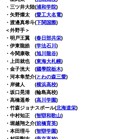
・三ツ井大陸(
浦和学院
)
・矢野燦太 (
愛工大名電
)
・渡邊真希斗(
下関国際
)
＜外野手＞
・明戸王翼 (
春日部共栄
)
・伊東龍皓 (
学法石川
)
・今関康敬 (
旭川龍谷
)
・上田就也 (
東海大札幌
)
・金子洸大 (
國學院栃木
)
・河本隼埜介(
とわの森三愛
)
・岸健人 (
横浜高校
)
・坂口晃清 (輪島高校)
・高橋遥希 (
高川学園
)
・竹森ジョナスポール(
北海道栄
)
・中村知正 (
智辯和歌山
)
・堀越翔之介(
前橋育英
)
・本田理斗 (
智辯学園
)
・村田剛志 (
帝京高校
)