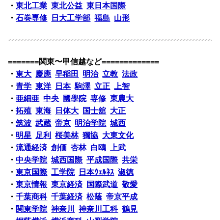
・
東北工業
東北公益
東日本国際
・
石巻専修
日大工学部
福島
山形
=======関東〜甲信越など=============
・
東大
慶應
早稲田
明治
立教
法政
・
青学
東洋
日本
駒澤
立正
上智
・
亜細亜
中央
國學院
専修
東農大
・
拓殖
東海
日体大
国士舘
大正
・
筑波
武蔵
帝京
明治学院
城西
・
明星
足利
桜美林
獨協
大東文化
・
流通経済
創価
杏林
白鴎
上武
・
中央学院
城西国際
平成国際
共栄
・
東京国際
工学院
日本ｳｪﾙﾈｽ
淑徳
・
東京情報
東京経済
国際武道
敬愛
・
千葉商科
千葉経済
松蔭
帝京平成
・
関東学院
神奈川
神奈川工科
鶴見