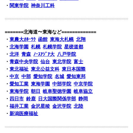
・
関東学院
神奈川工科
=======北海道〜東海など=============
・
東農大ｵﾎｰﾂｸ
函館
東海大札幌
北翔
・
北海学園
札幌
札幌学院
星槎道都
・
北洋
青森
ﾉｰｽｱｼﾞｱ大
八戸学院
・
青森中央学院
仙台
東北学院
富士
・
東北福祉
東北公益文科
東日本国際
・
中京
中部
愛知学院
名城
愛知東邦
・
愛知工業
東海学園
中部学院
中京学院
・
東海学院
朝日
岐阜聖徳学園
岐阜協立
・
四日市
鈴鹿
日大国際関係学部
静岡
・
福井工業
金沢星稜
金沢学院
北陸
・
新潟医療福祉