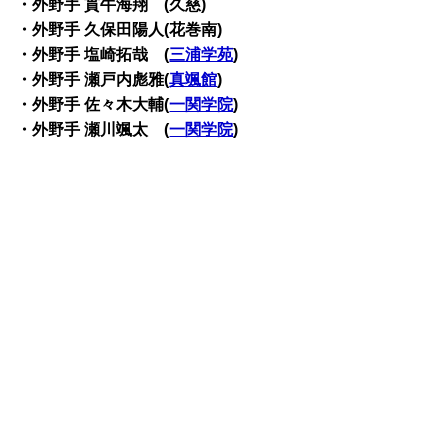
・外野手 貫牛海翔 (久慈)
・外野手 久保田陽人(花巻南)
・外野手 塩崎拓哉 (
三浦学苑
)
・外野手 瀬戸内彪雅(
真颯館
)
・外野手 佐々木大輔(
一関学院
)
・外野手 瀬川颯太 (
一関学院
)