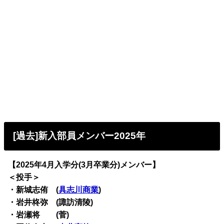
[過去]新入部員メンバー2025年
【2025年4月入学分(3月卒業分)メンバー】
＜投手＞
・新城志侑 (
具志川商業
)
・岩井柊弥 (諏訪清陵)
・岩瀬将 (菅)