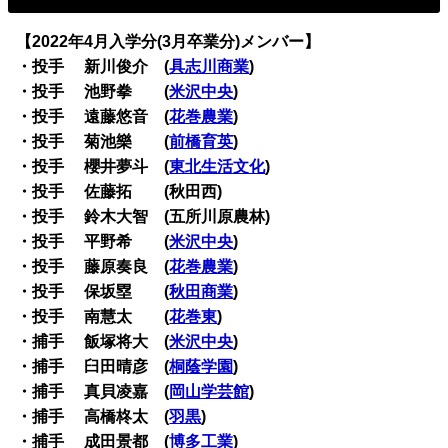
【2022年4月入学分(3月卒業分)メンバー】
・投手 新川俊介 (
具志川商業
)
・投手 池野拳 (
米沢中央
)
・投手 遠藤悠音 (
花巻農業
)
・投手 菊池樂 (
前橋育英
)
・投手 櫻井夢斗 (
東北生活文化
)
・投手 佐藤拓 (秋田西)
・投手 鈴木大智 (五所川原農林)
・投手 平野希 (
米沢中央
)
・投手 藤原奏良 (
花巻農業
)
・投手 保坂塁 (
秋田商業
)
・投手 南慧太 (
花巻東
)
・捕手 飯塚将大 (
米沢中央
)
・捕手 臼田晴彦 (
桐蔭学園
)
・捕手 真貝凌嘉 (
岡山学芸館
)
・捕手 高橋柊太 (
羽黒
)
・捕手 成田景都 (
博多工業
)