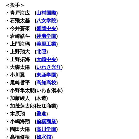
＜投手＞
・青戸海広 (
山村国際
)
・石飛太基 (
八女学院
)
・今井蒼來 (
盛岡中央
)
・岩崎皓斗 (
神港学園
)
・上門海璃 (
美里工業
)
・上野翔大 (
北照
)
・上野拓海 (
大崎中央
)
・大森太陽 (
いわき光洋
)
・小川翼 (
東亜学園
)
・尾﨑哲平 (
高知高校
)
・小野隼太朗(いわき湯本)
・加藤綾人 (木造)
・加茂蓮太郎(松江商業)
・木原翔 (
盈進
)
・小嶋海翔 (
前橋商業
)
・園田大陽 (
高川学園
)
・髙橋修梧 (
如水館
)