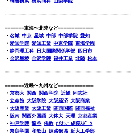
・
桐蔭横浜
横浜商科
山梨学院
=======東海〜北陸など=============
・
名城
中京
星城
中部
中部学院
愛知
・
愛知学院
愛知工業
中京学院
東海学園
・
静岡理工科
日大国際関係学部
四日市
・
金沢星稜
金沢学院
福井工業
北陸
松本
=======近畿〜九州など=============
・
京都大
関西
関西学院
近畿
同志社
・
立命館
大阪学院
大阪経済
大阪商業
・
大阪産業
大阪工業
関西国際
関西福祉
・
阪南
関西外国語
大体大
天理
京都産業
・
神戸学院
龍谷
佛教
びわこ成蹊ｽﾎﾟｰﾂ
・
奈良学園
和歌山
姫路獨協
近大工学部