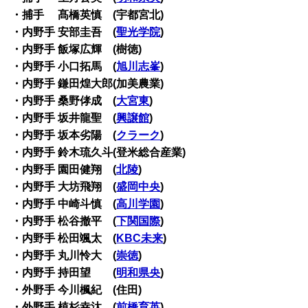
・捕手 髙橋英慎 (宇都宮北)
・内野手 安部圭吾 (
聖光学院
)
・内野手 飯塚広輝 (樹徳)
・内野手 小口拓馬 (
旭川志峯
)
・内野手 鎌田煌大郎(加美農業)
・内野手 桑野侾成 (
大宮東
)
・内野手 坂井龍聖 (
興譲館
)
・内野手 坂本劣陽 (
クラーク
)
・内野手 鈴木琉久斗(登米総合産業)
・内野手 園田健翔 (
北陵
)
・内野手 大坊飛翔 (
盛岡中央
)
・内野手 中崎斗慎 (
高川学園
)
・内野手 松谷撤平 (
下関国際
)
・内野手 松田颯太 (
KBC未来
)
・内野手 丸川怜大 (
崇徳
)
・内野手 持田望 (
明和県央
)
・外野手 今川楓紀 (住田)
・外野手 植杉幸汰 (
前橋育英
)