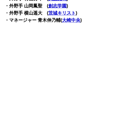
・外野手 山岡鳳聖 (
創志学園
)
・外野手 横山遥大 (
茨城キリスト
)
・マネージャー 青木伸乃輔(
大崎中央
)