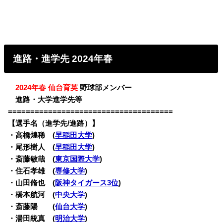
進路・進学先 2024年春
・
2024年春 仙台育英
野球部メンバー
・
進路・大学進学先等
=====================================
【選手名（進学先/進路）】
・高橋煌稀 (
早稲田大学
)
・尾形樹人 (
早稲田大学
)
・斎藤敏哉 (
東京国際大学
)
・住石孝雄 (
専修大学
)
・山田脩也 (
阪神タイガース3位
)
・橋本航河 (
中央大学
)
・斎藤陽 (
仙台大学
)
・湯田統真 (
明治大学
)