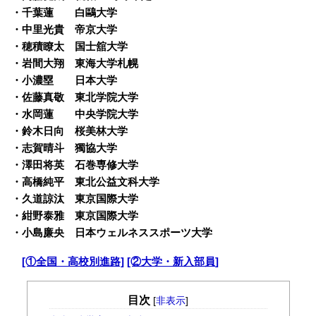
・
千葉蓮 白鷗大学
・
中里光貴 帝京大学
・
穂積瞭太 国士舘大学
・
岩間大翔 東海大学札幌
・
小濃塁 日本大学
・
佐藤真敬 東北学院大学
・
水岡蓮 中央学院大学
・
鈴木日向 桜美林大学
・
志賀晴斗 獨協大学
・
澤田将英 石巻専修大学
・
高橋純平 東北公益文科大学
・
久道諒汰 東京国際大学
・
紺野泰雅 東京国際大学
・
小島廉央 日本ウェルネススポーツ大学
・
[①全国・高校別進路]
[②大学・新入部員]
目次
[
非表示
]