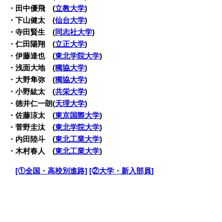
・田中優飛 (
立教大学
)
・下山健太 (
仙台大学
)
・寺田賢生 (
同志社大学
)
・仁田陽翔 (
立正大学
)
・伊藤達也 (
東北学院大学
)
・浅面大地 (
獨協大学
)
・大野隼弥 (
獨協大学
)
・小野紘太 (
共栄大学
)
・徳井仁一朗(
天理大学
)
・佐藤涼太 (
東京国際大学
)
・菅野圭汰 (
東北学院大学
)
・内田陸斗 (
東北工業大学
)
・木村春人 (
東北工業大学
)
・
[①全国・高校別進路]
[②大学・新入部員]