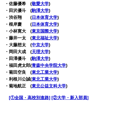
・佐藤優希 (
敬愛大学
)
・田沢優斗 (
駒澤大学
)
・渋谷翔 (
日本体育大学
)
・根岸慶 (
日本体育大学
)
・小林寛大 (
東京国際大学
)
・藤井一太 (
東北福祉大学
)
・大藤想太 (
中京大学
)
・岡田大成 (
天理大学
)
・田澤優斗 (
駒澤大学
)
・福田虎太郎(
青森中央学院大学
)
・菊田空良 (
東北工業大学
)
・利根川公誠(
東北工業大学
)
・菊地航正 (
東北公益文科大学
)
・
[①全国・高校別進路]
[②大学・新入部員]