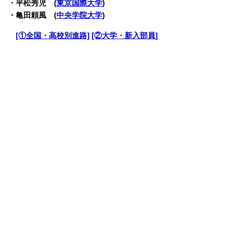
・平松秀児 (
東京国際大学
)
・亀田頼風 (
中央学院大学
)
・
[①全国・高校別進路]
[②大学・新入部員]