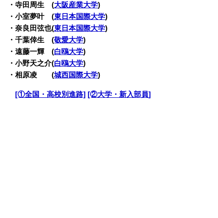
・寺田周生 (
大阪産業大学
)
・小室夢叶 (
東日本国際大学
)
・奈良田弦也(
東日本国際大学
)
・千葉倖生 (
敬愛大学
)
・遠藤一輝 (
白鴎大学
)
・小野天之介(
白鴎大学
)
・相原凌 (
城西国際大学
)
・
[①全国・高校別進路]
[②大学・新入部員]