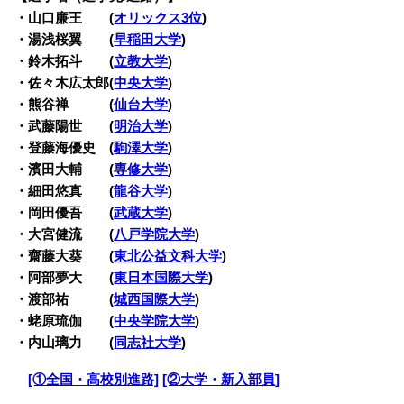
・山口廉王 (
オリックス3位
)
・湯浅桜翼 (
早稲田大学
)
・鈴木拓斗 (
立教大学
)
・佐々木広太郎(
中央大学
)
・熊谷禅 (
仙台大学
)
・武藤陽世 (
明治大学
)
・登藤海優史 (
駒澤大学
)
・濱田大輔 (
専修大学
)
・細田悠真 (
龍谷大学
)
・岡田優吾 (
武蔵大学
)
・大宮健流 (
八戸学院大学
)
・齋藤大葵 (
東北公益文科大学
)
・阿部夢大 (
東日本国際大学
)
・渡部祐 (
城西国際大学
)
・蛯原琉伽 (
中央学院大学
)
・内山璃力 (
同志社大学
)
・
[①全国・高校別進路]
[②大学・新入部員]