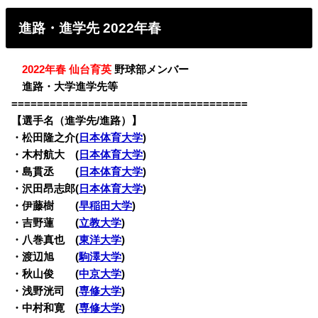
進路・進学先 2022年春
・
2022年春 仙台育英
野球部メンバー
・
進路・大学進学先等
=====================================
【選手名（進学先/進路）】
・
松田隆之介(
日本体育大学
)
・木村航大 (
日本体育大学
)
・島貫丞 (
日本体育大学
)
・沢田昂志郎(
日本体育大学
)
・伊藤樹 (
早稲田大学
)
・吉野蓮 (
立教大学
)
・八巻真也 (
東洋大学
)
・渡辺旭 (
駒澤大学
)
・秋山俊 (
中京大学
)
・浅野洸司 (
専修大学
)
・中村和寛 (
専修大学
)