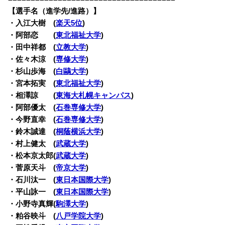
【選手名（進学先/進路）】
・
入江大樹 (
楽天5位
)
・阿部恋 (
東北福祉大学
)
・田中祥都 (
立教大学
)
・佐々木涼 (
専修大学
)
・杉山歩海 (
白鷗大学
)
・宮本拓実 (
東北福祉大学
)
・相澤諒 (
東海大札幌キャンパス
)
・阿部優太 (
石巻専修大学
)
・今野直幸 (
石巻専修大学
)
・鈴木誠達 (
桐蔭横浜大学
)
・村上健太 (
武蔵大学
)
・松本京太郎(
武蔵大学
)
・菅原天斗 (
帝京大学
)
・石川汰一 (
東日本国際大学
)
・平山詠一 (
東日本国際大学
)
・小野寺真輝(
駒澤大学
)
・粕谷映斗 (
八戸学院大学
)