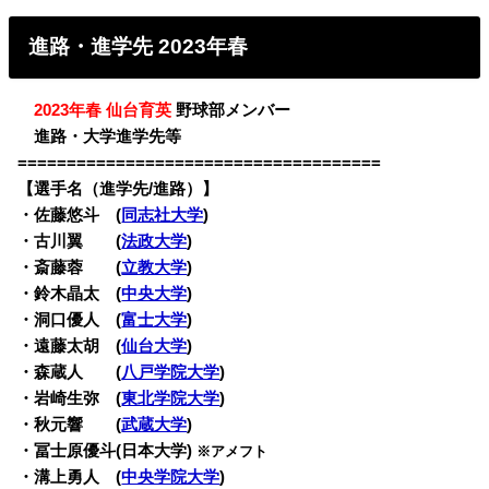
進路・進学先 2023年春
・
2023年春 仙台育英
野球部メンバー
・
進路・大学進学先等
=====================================
【選手名（進学先/進路）】
・
佐藤悠斗 (
同志社大学
)
・古川翼 (
法政大学
)
・斎藤蓉 (
立教大学
)
・鈴木晶太 (
中央大学
)
・洞口優人 (
富士大学
)
・遠藤太胡 (
仙台大学
)
・森蔵人 (
八戸学院大学
)
・岩崎生弥 (
東北学院大学
)
・秋元響 (
武蔵大学
)
・冨士原優斗(日本大学)
※アメフト
・溝上勇人 (
中央学院大学
)