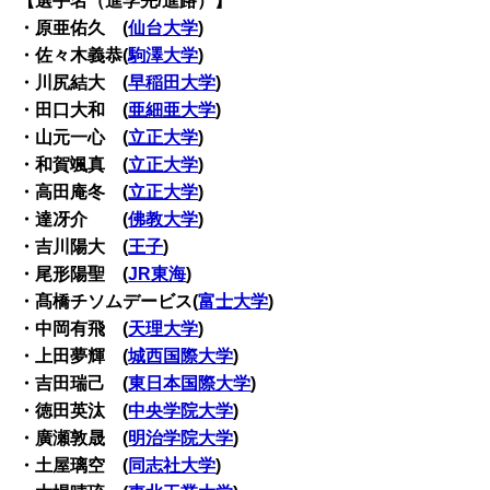
【選手名（進学先/進路）】
・原亜佑久 (
仙台大学
)
・佐々木義恭(
駒澤大学
)
・川尻結大 (
早稲田大学
)
・田口大和 (
亜細亜大学
)
・山元一心 (
立正大学
)
・和賀颯真 (
立正大学
)
・高田庵冬 (
立正大学
)
・達冴介 (
佛教大学
)
・吉川陽大 (
王子
)
・尾形陽聖 (
JR東海
)
・髙橋チソムデービス(
富士大学
)
・中岡有飛 (
天理大学
)
・上田夢輝 (
城西国際大学
)
・吉田瑞己 (
東日本国際大学
)
・徳田英汰 (
中央学院大学
)
・廣瀬敦晟 (
明治学院大学
)
・土屋璃空 (
同志社大学
)