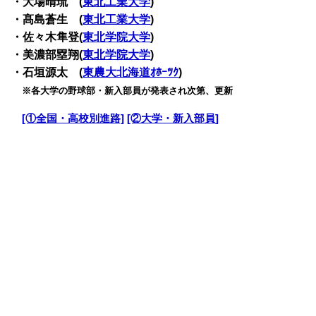
・大場晴琉 (
東北工業大学
)
・髙島蒼生 (
東北工業大学
)
・佐々木隼登(
東北学院大学
)
・美濃部塁翔(
東北学院大学
)
・石垣源太 (
東農大北海道ｵﾎｰﾂｸ
)
・
※各大学の野球部・新入部員が発表され次第、更新
・
[①全国・高校別進路]
[②大学・新入部員]