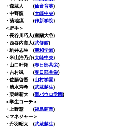
・森蔵人 (
仙台育英
)
・中野龍 (
大崎中央
)
・菊地凜 (
作新学院
)
＜野手＞
・長谷川巧人(室蘭大谷)
・西谷内寛人(
武修館
)
・駒井志生 (
聖和学園
)
・米山浩乃介(
大崎中央
)
・山口叶翔 (
春日部共栄
)
・吉村颯 (
春日部共栄
)
・佐藤啓吾 (
山村学園
)
・清水寿希 (
武蔵越生
)
・栗﨑新大 (
聖パウロ学園
)
＜学生コーチ＞
・上野慧 (
福島商業
)
＜マネジャー＞
・丹羽昭太 (
武蔵越生
)