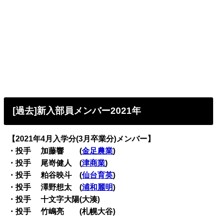
[過去]新入部員メンバー2021年
【2021年4月入学分(3月卒業分)メンバー】
・
投手 加藤響 (
金足農業
)
・投手 尾嵜健人 (
津商業
)
・投手 粕谷映斗 (
仙台育英
)
・投手 澤野想太 (
浦和麗明
)
・投手 十文字大陽(大湊)
・投手 竹嶋亮 (札幌大谷)