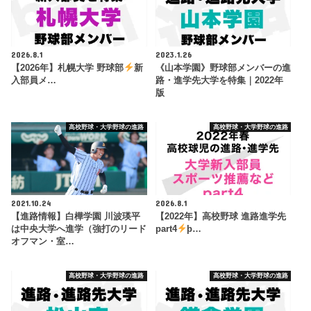
2026.8.1
2023.1.26
【2026年】札幌大学 野球部
新
《山本学園》野球部メンバーの進
入部員メ…
路・進学先大学を特集｜2022年
版
高校野球・大学野球の進路
高校野球・大学野球の進路
2021.10.24
2026.8.1
【進路情報】白樺学園 川波瑛平
【2022年】高校野球 進路進学先
は中央大学へ進学（強打のリード
part4
þ…
オフマン・室…
高校野球・大学野球の進路
高校野球・大学野球の進路