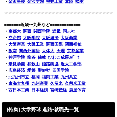
・
金沢星稜
金沢学院
福井工業
北陸
松本
=======近畿〜九州など=============
・
京都大
関西
関西学院
近畿
同志社
・
立命館
大阪学院
大阪経済
大阪商業
・
大阪産業
大阪工業
関西国際
関西福祉
・
阪南
関西外国語
大体大
天理
京都産業
・
神戸学院
龍谷
佛教
びわこ成蹊ｽﾎﾟｰﾂ
・
奈良学園
和歌山
姫路獨協
近大工学部
・
広島経済
愛媛
聖ｶﾀﾘﾅ
四国学院
・
北九州市立
福岡
福岡工業
九州共立
・
東海大九州
九州産業
久留米
久留米工業
・
西日本工業
日本経済
宮崎産経
鹿屋体育
[特集] 大学野球 進路•就職先一覧