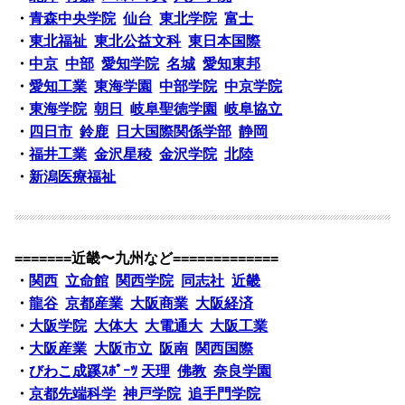
・
青森中央学院
仙台
東北学院
富士
・
東北福祉
東北公益文科
東日本国際
・
中京
中部
愛知学院
名城
愛知東邦
・
愛知工業
東海学園
中部学院
中京学院
・
東海学院
朝日
岐阜聖徳学園
岐阜協立
・
四日市
鈴鹿
日大国際関係学部
静岡
・
福井工業
金沢星稜
金沢学院
北陸
・
新潟医療福祉
=======近畿〜九州など=============
・
関西
立命館
関西学院
同志社
近畿
・
龍谷
京都産業
大阪商業
大阪経済
・
大阪学院
大体大
大電通大
大阪工業
・
大阪産業
大阪市立
阪南
関西国際
・
びわこ成蹊ｽﾎﾟｰﾂ
天理
佛教
奈良学園
・
京都先端科学
神戸学院
追手門学院