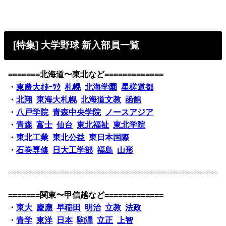
[特集] 大学野球 新入部員一覧
=======北海道〜東北など=============
・
東農大ｵﾎｰﾂｸ
札幌
北海学園
星槎道都
・
北翔
東海大札幌
北海道文教
函館
・
八戸学院
青森中央学院
ノースアジア
・
青森
富士
仙台
東北福祉
東北学院
・
東北工業
東北公益
東日本国際
・
石巻専修
日大工学部
福島
山形
=======関東〜甲信越など=============
・
東大
慶應
早稲田
明治
立教
法政
・
青学
東洋
日本
駒澤
立正
上智