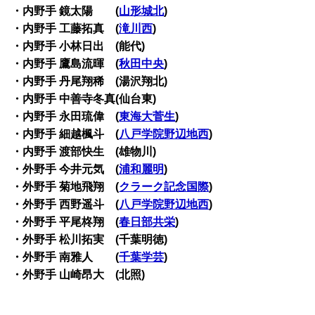
・内野手 鏡太陽 (
山形城北
)
・内野手 工藤拓真 (
滝川西
)
・内野手 小林日出 (能代)
・内野手 鷹島流暉 (
秋田中央
)
・内野手 丹尾翔稀 (湯沢翔北)
・内野手 中善寺冬真(仙台東)
・内野手 永田琉偉 (
東海大菅生
)
・内野手 細越楓斗 (
八戸学院野辺地西
)
・内野手 渡部快生 (雄物川)
・外野手 今井元気 (
浦和麗明
)
・外野手 菊地飛翔 (
クラーク記念国際
)
・外野手 西野遥斗 (
八戸学院野辺地西
)
・外野手 平尾柊翔 (
春日部共栄
)
・外野手 松川拓実 (千葉明徳)
・外野手 南雅人 (
千葉学芸
)
・外野手 山崎昂大 (北照)