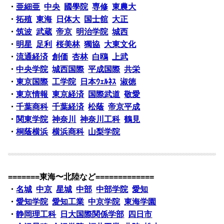
・
亜細亜
中央
國學院
専修
東農大
・
拓殖
東海
日体大
国士舘
大正
・
筑波
武蔵
帝京
明治学院
城西
・
明星
足利
桜美林
獨協
大東文化
・
流通経済
創価
杏林
白鴎
上武
・
中央学院
城西国際
平成国際
共栄
・
東京国際
工学院
日本ｳｪﾙﾈｽ
淑徳
・
東京情報
東京経済
国際武道
敬愛
・
千葉商科
千葉経済
松蔭
帝京平成
・
関東学院
神奈川
神奈川工科
鶴見
・
桐蔭横浜
横浜商科
山梨学院
=======東海〜北陸など=============
・
名城
中京
星城
中部
中部学院
愛知
・
愛知学院
愛知工業
中京学院
東海学園
・
静岡理工科
日大国際関係学部
四日市