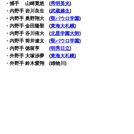
・捕手 山崎寛悠 (
秀明英光
)
・内野手 岩川良生 (
武蔵越生
)
・内野手 奥野翔大 (
聖パウロ学園
)
・内野手 金田隆聖 (
東海大札幌
)
・内野手 谷川侑大 (
北星学園大附
)
・内野手 筒井遼太 (
聖パウロ学園
)
・内野手 徳留亨 (
明秀日立
)
・外野手 大塚渉夢 (
東海大札幌
)
・外野手 鈴木愛翔 (雄物川)