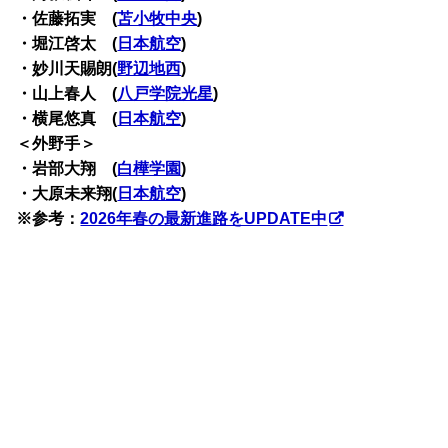
・佐藤拓実 (
苫小牧中央
)
・堀江啓太 (
日本航空
)
・妙川天賜朗(
野辺地西
)
・山上春人 (
八戸学院光星
)
・横尾悠真 (
日本航空
)
＜外野手＞
・岩部大翔 (
白樺学園
)
・大原未来翔(
日本航空
)
※参考：
2026年春の最新進路をUPDATE中