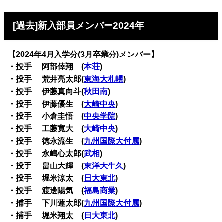
[過去]新入部員メンバー2024年
【2024年4月入学分(3月卒業分)メンバー】
・投手 阿部倖翔 (
本荘
)
・投手 荒井亮太郎(
東海大札幌
)
・投手 伊藤真向斗(
秋田南
)
・投手 伊藤優生 (
大崎中央
)
・投手 小倉圭悟 (
中央学院
)
・投手 工藤寛大 (
大崎中央
)
・投手 徳永流生 (
九州国際大付属
)
・投手 永嶋心太郎(
武相
)
・投手 畠山大輝 (
東洋大牛久
)
・投手 堀米涼太 (
日大東北
)
・投手 渡邊陽気 (
福島商業
)
・捕手 下川蓮太郎(
九州国際大付属
)
・捕手 堀米翔太 (
日大東北
)