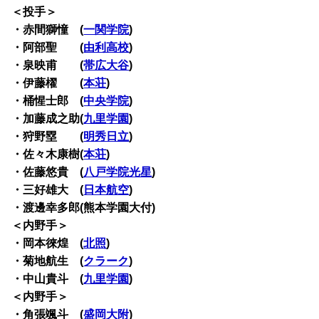
＜投手＞
・赤間獅憧 (
一関学院
)
・阿部聖 (
由利高校
)
・泉映甫 (
帯広大谷
)
・伊藤櫂 (
本荘
)
・桶惺士郎 (
中央学院
)
・加藤成之助(
九里学園
)
・狩野塁 (
明秀日立
)
・佐々木康樹(
本荘
)
・佐藤悠貴 (
八戸学院光星
)
・三好雄大 (
日本航空
)
・渡邊幸多郎(熊本学園大付)
＜内野手＞
・岡本徠煌 (
北照
)
・菊地航生 (
クラーク
)
・中山貴斗 (
九里学園
)
＜内野手＞
・角張颯斗 (
盛岡大附
)