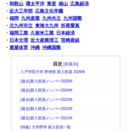
・
和歌山
環太平洋
東亜
徳山
広島経済
・
近大工学部
広島文化学園
・
福岡
九州産業
九州共立
九州国際
・
北九州市立
東海大九州
折尾愛真
・
福岡工業
久留米工業
日本経済
・
日本文理
近大産業理工
宮崎産経
・
鹿屋体育
沖縄
沖縄国際
目次
[
非表示
]
八戸学院大学 野球部 新入部員 2026年
[過去]新入部員メンバー2025年
[過去]新入部員メンバー2024年
[過去]新入部員メンバー2023年
[過去]新入部員メンバー2022年
[過去]新入部員メンバー2021年
[特集] 大学野球 新入部員一覧