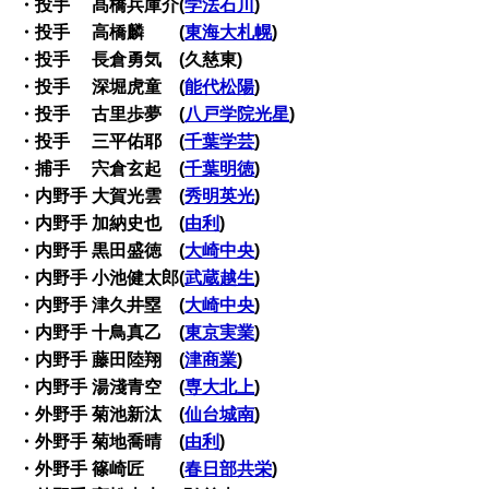
・投手 髙橋兵庫介(
学法石川
)
・投手 高橋麟 (
東海大札幌
)
・投手 長倉勇気 (久慈東)
・投手 深堀虎童 (
能代松陽
)
・投手 古里歩夢 (
八戸学院光星
)
・投手 三平佑耶 (
千葉学芸
)
・捕手 宍倉玄起 (
千葉明徳
)
・内野手 大賀光雲 (
秀明英光
)
・内野手 加納史也 (
由利
)
・内野手 黒田盛徳 (
大崎中央
)
・内野手 小池健太郎(
武蔵越生
)
・内野手 津久井塁 (
大崎中央
)
・内野手 十鳥真乙 (
東京実業
)
・内野手 藤田陸翔 (
津商業
)
・内野手 湯淺青空 (
専大北上
)
・外野手 菊池新汰 (
仙台城南
)
・外野手 菊地喬晴 (
由利
)
・外野手 篠崎匠 (
春日部共栄
)