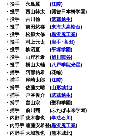
・投手 永島翼 (
江陵
)
・投手 西山幹太 (開智日本橋学園)
・投手 古川倫 (
武蔵越生
)
・投手 前田悠稀 (
東海大高輪台
)
・投手 松原大修 (
黒沢尻工業
)
・投手 村上元太 (
岩手･高田
)
・投手 柳沼亘 (
平塚学園
)
・投手 山岸雅希 (
旭川龍谷
)
・投手 横山大輔 (
八戸学院光星
)
・捕手 阿部祐希 (花輪)
・捕手 尾崎太郎 (
江陵
)
・捕手 佐藤丈晴 (
山形城北
)
・捕手 戸谷俊介 (
武蔵越生
)
・捕手 畠山宗 (聖和学園)
・捕手 前川翔 (ふたば未来学園)
・内野手 茨木響也 (
学法石川
)
・内野手 遠藤安希登(
黒沢尻工業
)
・内野手 大城敦也 (熊本城北)