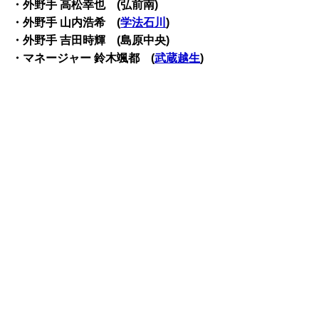
・外野手 高松幸也 (弘前南)
・外野手 山内浩希 (
学法石川
)
・外野手 吉田時輝 (島原中央)
・マネージャー 鈴木颯都 (
武蔵越生
)