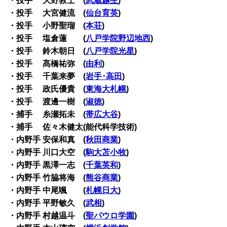
・投手 大野敦士 (
武蔵越生
)
・投手 大宮健流 (
仙台育英
)
・投手 小野聖瑠 (
本荘
)
・投手 塩倉蓮 (
八戸学院野辺地西
)
・投手 鈴木朝日 (
八戸学院光星
)
・投手 髙橋祐弥 (
由利
)
・投手 千葉来夢 (
岩手･高田
)
・投手 政氏優貴 (
東海大札幌
)
・投手 渡邊一樹 (
淑徳
)
・捕手 糸瀬拓未 (
帯広大谷
)
・捕手 佐々木健太(能代科学技術)
・内野手 安保和真 (
秋田商業
)
・内野手 川口大空 (
駒大苫小牧
)
・内野手 黒澤一志 (
千葉英和
)
・内野手 竹脇将海 (
熊谷商業
)
・内野手 中尾颯 (
札幌日大
)
・内野手 平野敏久 (
武相
)
・内野手 村越温斗 (
聖パウロ学園
)