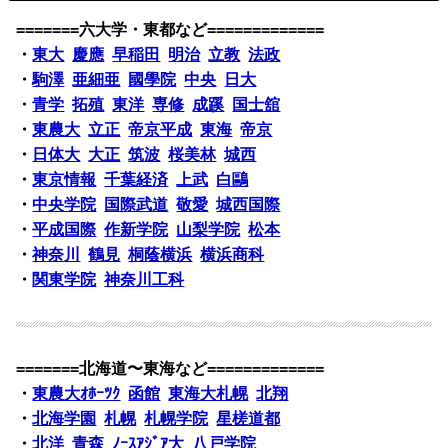
=======六大学・東都など=============
・
東大
慶應
早稲田
明治
立教
法政
・
駒澤
亜細亜
國學院
中央
日大
・
青学
拓殖
東洋
専修
成蹊
国士舘
・
東農大
立正
帝京平成
東海
帝京
・
日体大
大正
筑波
桜美林
城西
・
東京情報
千葉経済
上武
白鷗
・
中央学院
国際武道
敬愛
城西国際
・
平成国際
作新学院
山梨学院
松本
・
神奈川
鶴見
桐蔭横浜
横浜商科
・
関東学院
神奈川工科
=======北海道〜東海など=============
・
東農大ｵﾎｰﾂｸ
函館
東海大札幌
北翔
・
北海学園
札幌
札幌学院
星槎道都
・
北洋
青森
ﾉｰｽｱｼﾞｱ大
八戸学院