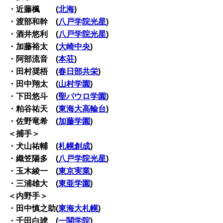
・近藤楓 (
北海
)
・渡部和幹 (
八戸学院光星
)
・酒井悠利 (
八戸学院光星
)
・加藤裕太 (
大崎中央
)
・阿部流音 (
本荘
)
・田村奨梧 (
春日部共栄
)
・田中翔太 (
山村学園
)
・下田悠斗 (
聖パウロ学園
)
・粕谷祐天 (
東海大高輪台
)
・佐野竜希 (
加藤学園
)
＜捕手＞
・犬山祐輔 (
札幌創成
)
・織笠陽多 (
八戸学院光星
)
・玉木綾一 (
東京実業
)
・三浦雄大 (
東亜学園
)
＜内野手＞
・田中慎之助(
東海大札幌
)
・千田白琥 (
一関学院
)