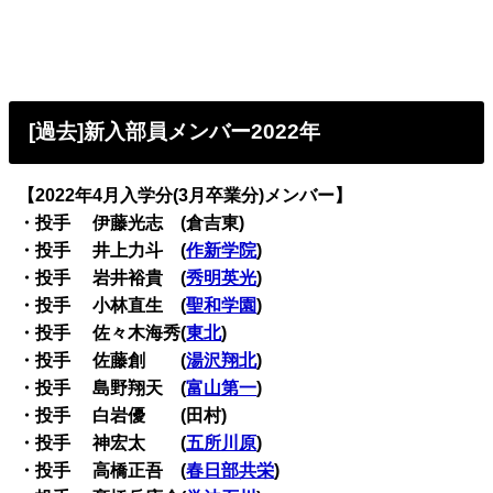
[過去]新入部員メンバー2022年
【2022年4月入学分(3月卒業分)メンバー】
・投手 伊藤光志 (倉吉東)
・投手 井上力斗 (
作新学院
)
・投手 岩井裕貴 (
秀明英光
)
・投手 小林直生 (
聖和学園
)
・投手 佐々木海秀(
東北
)
・投手 佐藤創 (
湯沢翔北
)
・投手 島野翔天 (
富山第一
)
・投手 白岩優 (田村)
・投手 神宏太 (
五所川原
)
・投手 高橋正吾 (
春日部共栄
)