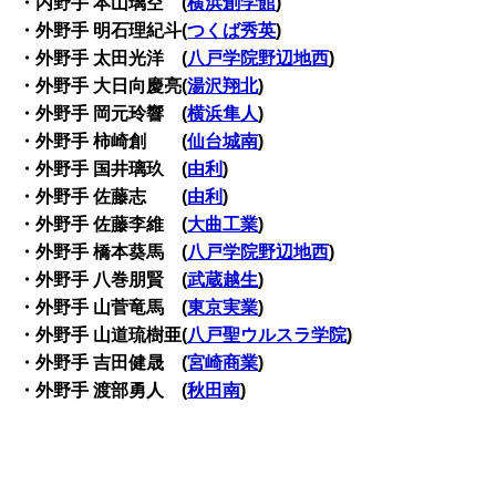
・内野手 本山璃空 (
横浜創学館
)
・外野手 明石理紀斗(
つくば秀英
)
・外野手 太田光洋 (
八戸学院野辺地西
)
・外野手 大日向慶亮(
湯沢翔北
)
・外野手 岡元玲響 (
横浜隼人
)
・外野手 柿崎創 (
仙台城南
)
・外野手 国井璃玖 (
由利
)
・外野手 佐藤志 (
由利
)
・外野手 佐藤李維 (
大曲工業
)
・外野手 橋本葵馬 (
八戸学院野辺地西
)
・外野手 八巻朋賢 (
武蔵越生
)
・外野手 山菅竜馬 (
東京実業
)
・外野手 山道琉樹亜(
八戸聖ウルスラ学院
)
・外野手 吉田健晟 (
宮崎商業
)
・外野手 渡部勇人 (
秋田南
)