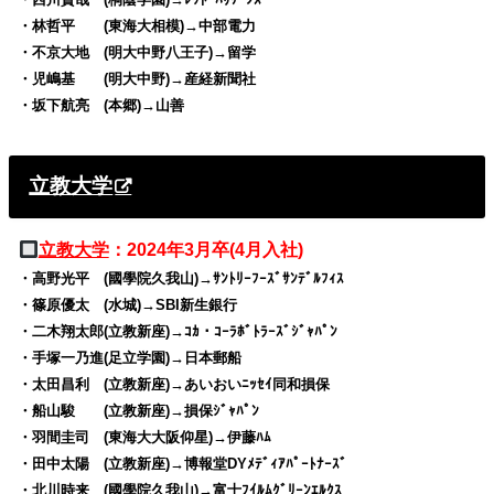
・林哲平 (東海大相模)→中部電力
・不京大地 (明大中野八王子)→留学
・児嶋基 (明大中野)→産経新聞社
・坂下航亮 (本郷)→山善
立教大学
立教大学
：2024年3月卒(4月入社)
・高野光平 (國學院久我山)→ｻﾝﾄﾘｰﾌｰｽﾞｻﾝﾃﾞﾙﾌｨｽ
・篠原優太 (水城)→SBI新生銀行
・二木翔太郎(立教新座)→ｺｶ・ｺｰﾗﾎﾞﾄﾗｰｽﾞｼﾞｬﾊﾟﾝ
・手塚一乃進(足立学園)→日本郵船
・太田昌利 (立教新座)→あいおいﾆｯｾｲ同和損保
・船山駿 (立教新座)→損保ｼﾞｬﾊﾟﾝ
・羽間圭司 (東海大大阪仰星)→伊藤ﾊﾑ
・田中太陽 (立教新座)→博報堂DYﾒﾃﾞｨｱﾊﾟｰﾄﾅｰｽﾞ
・北川時来 (國學院久我山)→富士ﾌｲﾙﾑｸﾞﾘｰﾝｴﾙｸｽ