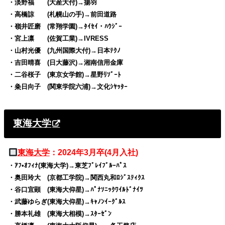
・淡野福 (大産大付)→揚羽
・高橋諒 (札幌山の手)→前田道路
・嶺井匠磨 (常翔学園)→ﾀｲｾｲ・ﾊｳｼﾞｰ
・宮上凛 (佐賀工業)→IVRESS
・山村光優 (九州国際大付)→日本ﾃｸﾉ
・吉田晴喜 (日大藤沢)→湘南信用金庫
・二谷桜子 (東京女学館)→星野ﾘｿﾞｰﾄ
・粂日向子 (関東学院六浦)→文化ｼﾔｯﾀｰ
東海大学
東海大学
：2024年3月卒(4月入社)
・ｱﾌ•ｵﾌｨﾅ(東海大学)→東芝ﾌﾞﾚｲﾌﾞﾙｰﾊﾟｽ
・奥田玲大 (京都工学院)→関西丸和ﾛｼﾞｽﾃｨｸｽ
・谷口宜顕 (東海大仰星)→ﾊﾟﾅｿﾆｯｸﾜｲﾙﾄﾞﾅｲﾂ
・武藤ゆらぎ(東海大仰星)→ｷｬﾉﾝｲｰｸﾞﾙｽ
・勝本礼雄 (東海大相模)→ｽﾀｰｾﾞﾝ