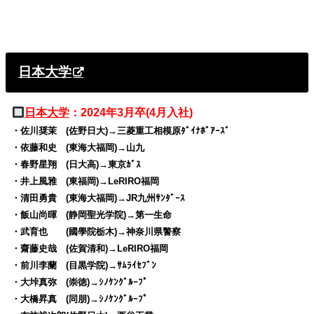
日本大学
日本大学
：2024年3月卒(4月入社)
・佐川奨茉 (佐野日大)→三菱重工相模原ﾀﾞｲﾅﾎﾞｱｰｽﾞ
・依藤和史 (東海大福岡)→山九
・春野星翔 (日大高)→東京ｶﾞｽ
・井上風雅 (東福岡)→LeRIRO福岡
・清田勇貴 (東海大福岡)→JR九州ｻﾝﾀﾞｰｽ
・飯山尚暉 (静岡聖光学院)→第一生命
・武育也 (國學院栃木)→神奈川県警察
・齋藤史哉 (佐賀清和)→LeRIRO福岡
・前川李蘭 (目黒学院)→ｻﾑﾗｲｾﾌﾞﾝ
・大垰真弥 (崇徳)→ｼﾉｹﾝｸﾞﾙｰﾌﾟ
・大橋昇真 (同朋)→ｼﾉｹﾝｸﾞﾙｰﾌﾟ