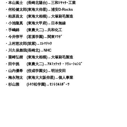
・本山嵐士 (長崎北陽台)→三和ｼﾔｯﾀｰ工業
・何松健太郎(東海大仰星)→浦安D-Rocks
・柏原昌太 (東海大相模)→大塚刷毛製造
・小池隆真 (東海大甲府)→日本無線
・手嶋錦 (東農大二)→共和化工
・今井惇平 (茗溪学園)→関東ﾏﾂﾀﾞ
・上村悠次郎(筑紫)→ｴﾚﾏﾃｯｸ
・川久保彪我(長崎北)→NHC
・粟崎弘樹 (東海大相模)→大塚刷毛製造
・田中挑 (東農大二)→ｱﾙﾌｧﾃｯｸ・ｿﾘｭｰｼｮﾝｽﾞ
・山内優希 (佼成学園女)→明治安田
・梅永翔太 (東海大大阪仰星)→個人事業
・杉山雅 (ﾄｷﾜ松学園)→ｾﾝﾄﾗﾙｽﾎﾟｰﾂ