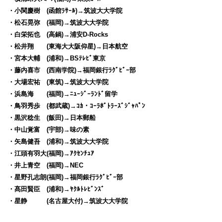
・小関慶樹 (函館ﾗｻｰﾙ)→筑波大大学院
・松石晃弥 (福岡)→筑波大大学院
・白栄拓也 (高鍋)→浦安D-Rocks
・松井翔 (東海大大阪仰星)→日本航空
・宮本大輔 (浦和)→BSﾃﾚﾋﾞ東京
・藤内喜市 (西南学院)→福岡銀行ﾗｸﾞﾋﾞｰ部
・大場宏祐 (東筑)→筑波大大学院
・浜島海 (福岡)→ﾆｭｰｼﾞｰﾗﾝﾄﾞ留学
・鳥羽秀歩 (都武蔵)→ｺｶ・ｺｰﾗﾎﾞﾄﾗｰｽﾞｼﾞｬﾊﾟﾝ
・黒沢稔生 (飯田)→日本郵船
・中山覚富 (宇部)→味の素
・矢島健吾 (浦和)→筑波大大学院
・江頭有羽大(福岡)→ｱｸｾﾝﾁｭｱ
・井上青空 (福岡)→NEC
・星野孔志朗(福岡)→福岡銀行ﾗｸﾞﾋﾞｰ部
・髙田賢臣 (浦和)→ﾔｸﾙﾄﾚﾋﾞﾝｽﾞ
・星静 (名古屋大付)→筑波大大学院