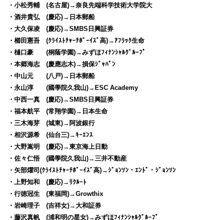
・小松秀輔 (名古屋)→奈良先端科学技術大学院大
・酒井貴弘 (慶応)→日本郵船
・大久保凌 (慶応)→SMBS日興証券
・櫛田憲吾 (ｸﾗｲｽﾄﾁｬｰﾁﾎﾞｰｲｽﾞ高)→ｱﾌﾗｯｸ生命
・樋口豪 (桐蔭学園)→みずほﾌｨﾅﾝｼｬﾙｸﾞﾙｰﾌﾟ
・本郷海志 (慶應志木)→損保ｼﾞｬﾊﾟﾝ
・中山元 (八戸)→日本郵船
・永山淳 (國學院久我山)→ESC Academy
・中西一真 (慶応)→SMBS日興証券
・福本航平 (常翔学園)→日本生命
・三木海芽 (城東)→阿波銀行
・相沢源希 (仙台三)→ｷｰｴﾝｽ
・大野嵩明 (慶応)→東京海上日動
・佐々仁悟 (國學院久我山)→三井不動産
・矢部燿司(ｸﾗｲｽﾄﾁｬｰﾁﾎﾞｰｲｽﾞ高)→ｼﾞｮﾝｿﾝ・ｴﾝﾄﾞ・ｼﾞｮﾝｿﾝ
・上野知和 (慶応)→ﾘｸﾙｰﾄ
・行徳冠生 (東福岡)→Growthix
・岩崎理子 (吉祥女)→大和証券
・藤沢真帆 (浦和明の星女)→みずほﾌｨﾅﾝｼｬﾙｸﾞﾙｰﾌﾟ