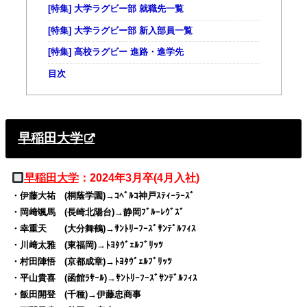
[特集] 大学ラグビー部 就職先一覧
[特集] 大学ラグビー部 新入部員一覧
[特集] 高校ラグビー 進路・進学先
目次
早稲田大学
早稲田大学
：2024年3月卒(4月入社)
・伊藤大祐 (桐蔭学園)→ｺﾍﾞﾙｺ神戸ｽﾃｨｰﾗｰｽﾞ
・岡﨑颯馬 (長崎北陽台)→静岡ﾌﾞﾙｰﾚｳﾞｽﾞ
・幸重天 (大分舞鶴)→ｻﾝﾄﾘｰﾌｰｽﾞｻﾝﾃﾞﾙﾌｨｽ
・川﨑太雅 (東福岡)→ﾄﾖﾀｳﾞｪﾙﾌﾞﾘｯﾂ
・村田陣悟 (京都成章)→ﾄﾖﾀｳﾞｪﾙﾌﾞﾘｯﾂ
・平山貴喜 (函館ﾗｻｰﾙ)→ｻﾝﾄﾘｰﾌｰｽﾞｻﾝﾃﾞﾙﾌｨｽ
・飯田開登 (千種)→伊藤忠商事