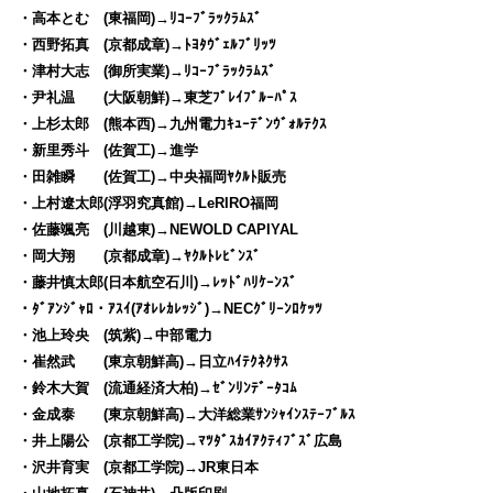
・高本とむ (東福岡)→ﾘｺｰﾌﾞﾗｯｸﾗﾑｽﾞ
・西野拓真 (京都成章)→ﾄﾖﾀｳﾞｪﾙﾌﾞﾘｯﾂ
・津村大志 (御所実業)→ﾘｺｰﾌﾞﾗｯｸﾗﾑｽﾞ
・尹礼温 (大阪朝鮮)→東芝ﾌﾞﾚｲﾌﾞﾙｰﾊﾟｽ
・上杉太郎 (熊本西)→九州電力ｷｭｰﾃﾞﾝｳﾞｫﾙﾃｸｽ
・新里秀斗 (佐賀工)→進学
・田雑瞬 (佐賀工)→中央福岡ﾔｸﾙﾄ販売
・上村遼太郎(浮羽究真館)→LeRIRO福岡
・佐藤颯亮 (川越東)→NEWOLD CAPIYAL
・岡大翔 (京都成章)→ﾔｸﾙﾄﾚﾋﾞﾝｽﾞ
・藤井慎太郎(日本航空石川)→ﾚｯﾄﾞﾊﾘｹｰﾝｽﾞ
・ﾀﾞｱﾝｼﾞｬﾛ・ｱｽｲ(ｱｵﾚﾚｶﾚｯｼﾞ)→NECｸﾞﾘｰﾝﾛｹｯﾂ
・池上玲央 (筑紫)→中部電力
・崔然武 (東京朝鮮高)→日立ﾊｲﾃｸﾈｸｻｽ
・鈴木大賀 (流通経済大柏)→ｾﾞﾝﾘﾝﾃﾞｰﾀｺﾑ
・金成泰 (東京朝鮮高)→大洋総業ｻﾝｼｬｲﾝｽﾃｰﾌﾞﾙｽ
・井上陽公 (京都工学院)→ﾏﾂﾀﾞｽｶｲｱｸﾃｨﾌﾞｽﾞ広島
・沢井育実 (京都工学院)→JR東日本