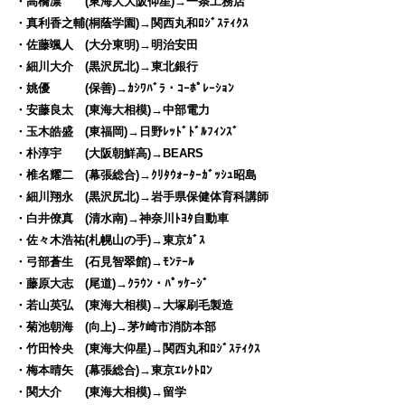
・高橋凛 (東海大大阪仰星)→一条工務店
・真利香之輔(桐蔭学園)→関西丸和ﾛｼﾞｽﾃｨｸｽ
・佐藤颯人 (大分東明)→明治安田
・細川大介 (黒沢尻北)→東北銀行
・姚優 (保善)→ｶｼﾜﾊﾞﾗ・ｺｰﾎﾟﾚｰｼｮﾝ
・安藤良太 (東海大相模)→中部電力
・玉木皓盛 (東福岡)→日野ﾚｯﾄﾞﾄﾞﾙﾌｨﾝｽﾞ
・朴淳宇 (大阪朝鮮高)→BEARS
・椎名耀二 (幕張総合)→ｸﾘﾀｳｫｰﾀｰｶﾞｯｼｭ昭島
・細川翔永 (黒沢尻北)→岩手県保健体育科講師
・白井僚真 (清水南)→神奈川ﾄﾖﾀ自動車
・佐々木浩祐(札幌山の手)→東京ｶﾞｽ
・弓部蒼生 (石見智翠館)→ﾓﾝﾃｰﾙ
・藤原大志 (尾道)→ｸﾗｳﾝ・ﾊﾟｯｹｰｼﾞ
・若山英弘 (東海大相模)→大塚刷毛製造
・菊池朝海 (向上)→茅ｹ崎市消防本部
・竹田怜央 (東海大仰星)→関西丸和ﾛｼﾞｽﾃｨｸｽ
・梅本晴矢 (幕張総合)→東京ｴﾚｸﾄﾛﾝ
・関大介 (東海大相模)→留学