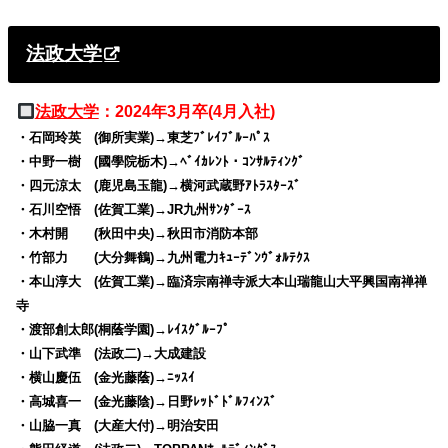
法政大学
法政大学
：2024年3月卒(4月入社)
・石岡玲英 (御所実業)→東芝ﾌﾞﾚｲﾌﾞﾙｰﾊﾟｽ
・中野一樹 (國學院栃木)→ﾍﾞｲｶﾚﾝﾄ・ｺﾝｻﾙﾃｨﾝｸﾞ
・四元涼太 (鹿児島玉龍)→横河武蔵野ｱﾄﾗｽﾀｰｽﾞ
・石川空悟 (佐賀工業)→JR九州ｻﾝﾀﾞｰｽ
・木村開 (秋田中央)→秋田市消防本部
・竹部力 (大分舞鶴)→九州電力ｷｭｰﾃﾞﾝｳﾞｫﾙﾃｸｽ
・本山淳大 (佐賀工業)→臨済宗南禅寺派大本山瑞龍山大平興国南禅禅
寺
・渡部創太郎(桐蔭学園)→ﾚｲｽｸﾞﾙｰﾌﾟ
・山下武準 (法政二)→大成建設
・横山慶伍 (金光藤蔭)→ﾆｯｽｲ
・高城喜一 (金光藤陰)→日野ﾚｯﾄﾞﾄﾞﾙﾌｨﾝｽﾞ
・山脇一真 (大産大付)→明治安田