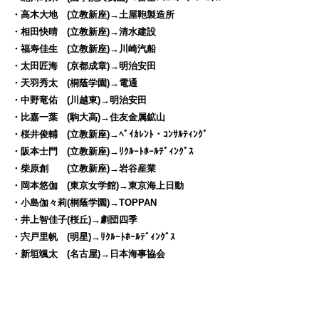
・高木大地 (立教新座)→土屋鞄製造所
・相田快晴 (立教新座)→清水建設
・福寿佳生 (立教新座)→川崎汽船
・太田匠海 (京都成章)→明治安田
・天羽秀太 (桐蔭学園)→電通
・中野竜佑 (川越東)→明治安田
・比嘉一葉 (駒大高)→住友金属鉱山
・桜井俊輔 (立教新座)→ﾍﾞｲｶﾚﾝﾄ・ｺﾝｻﾙﾃｨﾝｸﾞ
・阪本士門 (立教新座)→ﾘｸﾙｰﾄﾎｰﾙﾃﾞｨﾝｸﾞｽ
・柴原創 (立教新座)→岩谷産業
・岡本悠伽 (東京女学館)→東京海上日動
・小島伽々莉(桐蔭学園)→TOPPAN
・井上智佳子(桜丘)→劇団四季
・宍戸里帆 (明星)→ﾘｸﾙｰﾄﾎｰﾙﾃﾞｨﾝｸﾞｽ
・新垣颯太 (名古屋)→日本海事協会