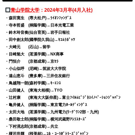
青山学院大学
：2024年3月卒(4月入社)
・森田寛生 (専大松戸)→ﾗｲｵﾝﾌｧﾝｸﾞｽ
・寺本哲盛 (桐蔭学園)→日本光電工業
・鈴木玲音奏(仙台育英)→岩手日報社
・田中創太郎(國學院久我山)→ｾｺﾑﾗｶﾞｯﾂ
・大崎元 (石山)→留学
・目崎魁大 (茗溪学園)→NX商事
・門恒介 (京都成章)→京ｾﾗ
・小山似呼 (尼崎)→筑波大大学院
・遠山恵斗 (豊多摩)→三井住友銀行
・鳥越翔一朗(森村学園)→ｷｰｴﾝｽ
・山田健人 (東海大相模)→TYO
・辻村康 (東海大大阪仰星)→富士ﾌｲﾙﾑﾋﾞｼﾞﾈｽｲﾉﾍﾞｰｼｮﾝｼﾞｬﾊﾟﾝ
・亀井健人 (桐蔭学園)→東京電力ﾎｰﾙﾃﾞｨﾝｸﾞｽ
・太田大地 (茗溪学園)→九州電力(ﾘｰｸﾞﾜﾝ2部・九州)
・桑田敬士郎(桐蔭学園)→横河武蔵野ｱﾄﾗｽﾀｰｽﾞ
・下村滉志郎(京都成章)→共立
・榎沢尚輝 (桜美林)→ｺｶ・ｺｰﾗﾎﾞﾄﾗｰｽﾞｼﾞｬﾊﾟﾝ