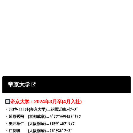
帝京大学
帝京大学
：2024年3月卒(4月入社)
・ｼﾐｵﾈ•ｼｭﾐｯﾄ(帝京大学)→花園近鉄ﾗｲﾅｰｽﾞ
・延原秀飛 (京都成章)→ﾊﾟﾅｿﾆｯｸﾜｲﾙﾄﾞﾅｲﾂ
・奥井章仁 (大阪桐蔭)→ﾄﾖﾀｳﾞｪﾙﾌﾞﾘｯﾂ
・江良颯 (大阪桐蔭)→ｸﾎﾞﾀｽﾋﾟｱｰｽﾞ