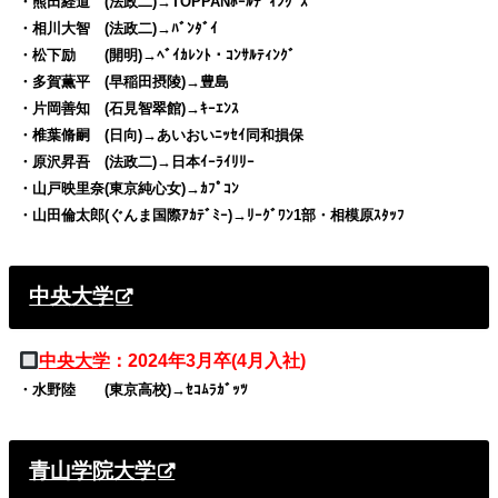
・熊田経道 (法政二)→TOPPANﾎｰﾙﾃﾞｨﾝｸﾞｽ
・相川大智 (法政二)→ﾊﾞﾝﾀﾞｲ
・松下励 (開明)→ﾍﾞｲｶﾚﾝﾄ・ｺﾝｻﾙﾃｨﾝｸﾞ
・多賀薫平 (早稲田摂陵)→豊島
・片岡善知 (石見智翠館)→ｷｰｴﾝｽ
・椎葉脩嗣 (日向)→あいおいﾆｯｾｲ同和損保
・原沢昇吾 (法政二)→日本ｲｰﾗｲﾘﾘｰ
・山戸映里奈(東京純心女)→ｶﾌﾟｺﾝ
・山田倫太郎(ぐんま国際ｱｶﾃﾞﾐｰ)→ﾘｰｸﾞﾜﾝ1部・相模原ｽﾀｯﾌ
中央大学
中央大学
：2024年3月卒(4月入社)
・水野陸 (東京高校)→ｾｺﾑﾗｶﾞｯﾂ
青山学院大学