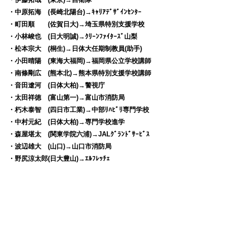
・中原拓海 (長崎北陽台)→ｷｬﾘｱﾃﾞｻﾞｲﾝｾﾝﾀｰ
・町田順 (佐賀日大)→埼玉県特別支援学校
・小林峻也 (日大明誠)→ｸﾘｰﾝﾌｧｲﾀｰｽﾞ山梨
・松本宗大 (桐生)→日体大任期制教員(助手)
・小田晴陽 (東海大福岡)→福岡県公立学校講師
・南條剛広 (熊本北)→熊本県特別支援学校講師
・音田遼河 (日体大柏)→警視庁
・太田祥徳 (富山第一)→富山市消防局
・朽木泰智 (四日市工業)→中部ﾘﾊﾋﾞﾘ専門学校
・中村元紀 (日体大柏)→専門学校進学
・森屋堪太 (関東学院六浦)→JALｸﾞﾗﾝﾄﾞｻｰﾋﾞｽ
・波辺雄大 (山口)→山口市消防局
・野尻涼太郎(日大豊山)→ｴﾙﾌﾚｯﾁｪ