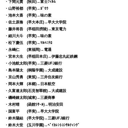
・下間元貴 (秋田)→富士ﾌｨﾙﾑ
・山野裕都 (早実)→ｶﾞﾓｳ
・池本大喜 (早実)→味の素
・佐土原脩 (早大本庄)→早大大学院
・藤井将吾 (早稲田摂陵)→東京電力
・細川大斗 (早実)→味の素
・松下慶伍 (早実)→ﾏﾙﾊﾆﾁﾛ
・永嶋仁 (東福岡)→電通
・宮本大生 (早稲田本庄)→伊藤忠丸紅鉄鋼
・小池航太郎(早実)→三菱UFJ銀行
・島本陽太 (桐蔭学園)→大成建設
・京山秀勇 (東筑)→三井住友銀行
・岡本大輝 (本郷)→日本航空
・久富連太郎(石見智翠館)→大成建設
・磯崎錬太郎(城東)→三菱商事
・木村晴 (函館ﾗｻｰﾙ)→明治安田
・国富平 (早実)→早大大学院
・鈴木陽結 (早大学院)→三菱UFJ銀行
・鈴木大世 (玉川学園)→ﾍﾞｲｶﾚﾝﾄｺﾝｻﾙﾃｨﾝｸﾞ