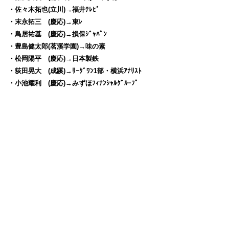
・佐々木拓也(立川)→福井ﾃﾚﾋﾞ
・末永拓三 (慶応)→東ﾚ
・鳥居祐基 (慶応)→損保ｼﾞｬﾊﾟﾝ
・豊島健太郎(茗溪学園)→味の素
・松岡陽平 (慶応)→日本製鉄
・荻田晃大 (成蹊)→ﾘｰｸﾞﾜﾝ1部・横浜ｱﾅﾘｽﾄ
・小池耀利 (慶応)→みずほﾌｨﾅﾝｼｬﾙｸﾞﾙｰﾌﾟ