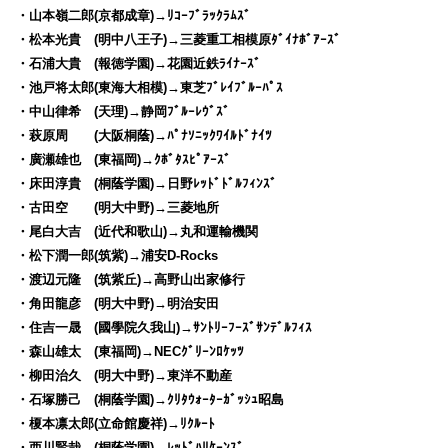
・山本嶺二郎(京都成章)→ﾘｺｰﾌﾞﾗｯｸﾗﾑｽﾞ
・松本光貴 (明中八王子)→三菱重工相模原ﾀﾞｲﾅﾎﾞｱｰｽﾞ
・石浦大貴 (報徳学園)→花園近鉄ﾗｲﾅｰｽﾞ
・池戸将太郎(東海大相模)→東芝ﾌﾞﾚｲﾌﾞﾙｰﾊﾟｽ
・中山律希 (天理)→静岡ﾌﾞﾙｰﾚｳﾞｽﾞ
・萩原周 (大阪桐蔭)→ﾊﾟﾅｿﾆｯｸﾜｲﾙﾄﾞﾅｲﾂ
・廣瀬雄也 (東福岡)→ｸﾎﾞﾀｽﾋﾟｱｰｽﾞ
・床田淳貴 (桐蔭学園)→日野ﾚｯﾄﾞﾄﾞﾙﾌｨﾝｽﾞ
・古田空 (明大中野)→三菱地所
・尾白大吉 (近代和歌山)→丸和運輸機関
・松下潤一郎(筑紫)→浦安D-Rocks
・渡辺元隆 (筑紫丘)→高野山出家修行
・角田龍彦 (明大中野)→明治安田
・住吉一晟 (國學院久我山)→ｻﾝﾄﾘｰﾌｰｽﾞｻﾝﾃﾞﾙﾌｨｽ
・森山雄太 (東福岡)→NECｸﾞﾘｰﾝﾛｹｯﾂ
・柳田治久 (明大中野)→東洋不動産
・石塚勝己 (桐蔭学園)→ｸﾘﾀｳｫｰﾀｰｶﾞｯｼｭ昭島
・榎本凛太郎(立命館慶祥)→ﾘｸﾙｰﾄ
・西川賢哉 (桐蔭学園)→ﾚｯﾄﾞﾊﾘｹｰﾝｽﾞ