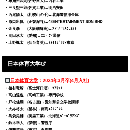
・布施裕次朗(佐野日大)→西谷工業
・三良煕三郎(佐賀工業)→明治安田
・西尾陽太 (札幌山の手)→北海道信用金庫
・原口出帆 (正智深谷)→48ENTERTAINMENT SDN.BHD
・金良拳 (大阪朝鮮高)→ｱﾄﾞﾊﾞﾝｽｸﾘｴｲﾄ
・岡田承大 (愛知)→ｴｽ・ｹｲ通信
・上野颯太 (仙台育英)→ﾄﾖﾀﾓﾋﾞﾘﾃｨ東京
日本体育大学
日本体育大学
：2024年3月卒(4月入社)
・植村竜騎 (富士河口湖)→ｹｱﾘｯﾂ
・高山達也 (高崎工業)→専門学校
・戸松佳翔 (名古屋)→愛知県公立学校講師
・大亦将太 (星林)→南海ｴｸｽﾌﾟﾚｽ
・島袋晃輔 (美里工業)→北海道ﾊﾞｰﾊﾞﾘｱﾝｽﾞ
・鈴木幸人 (保善)→警視庁
・伊藤拓哉 (東京)→自衛隊