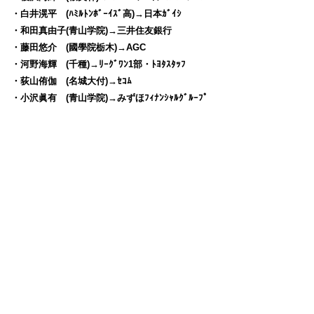
・白井滉平 (ﾊﾐﾙﾄﾝﾎﾞｰｲｽﾞ高)→日本ｶﾞｲｼ
・和田真由子(青山学院)→三井住友銀行
・藤田悠介 (國學院栃木)→AGC
・河野海輝 (千種)→ﾘｰｸﾞﾜﾝ1部・ﾄﾖﾀｽﾀｯﾌ
・荻山侑伽 (名城大付)→ｾｺﾑ
・小沢眞有 (青山学院)→みずほﾌｨﾅﾝｼｬﾙｸﾞﾙｰﾌﾟ