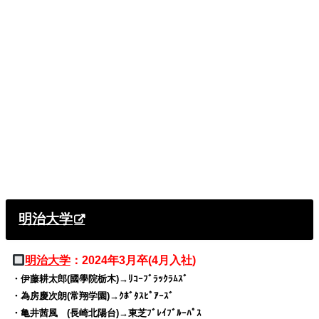
明治大学
明治大学
：2024年3月卒(4月入社)
・伊藤耕太郎(國學院栃木)→ﾘｺｰﾌﾞﾗｯｸﾗﾑｽﾞ
・為房慶次朗(常翔学園)→ｸﾎﾞﾀｽﾋﾟｱｰｽﾞ
・亀井茜風 (長崎北陽台)→東芝ﾌﾞﾚｲﾌﾞﾙｰﾊﾟｽ