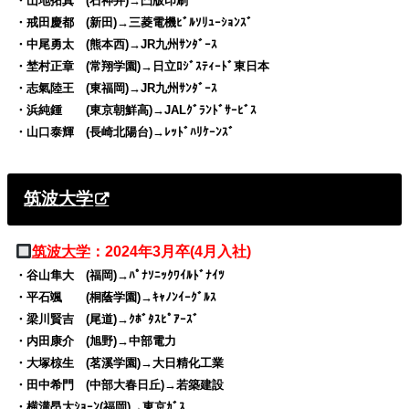
・山地拓真 (石神井)→凸版印刷
・戒田慶都 (新田)→三菱電機ﾋﾞﾙｿﾘｭｰｼｮﾝｽﾞ
・中尾勇太 (熊本西)→JR九州ｻﾝﾀﾞｰｽ
・埜村正章 (常翔学園)→日立ﾛｼﾞｽﾃｨｰﾄﾞ東日本
・志氣陸王 (東福岡)→JR九州ｻﾝﾀﾞｰｽ
・浜純鍾 (東京朝鮮高)→JALｸﾞﾗﾝﾄﾞｻｰﾋﾞｽ
・山口泰輝 (長崎北陽台)→ﾚｯﾄﾞﾊﾘｹｰﾝｽﾞ
筑波大学
筑波大学
：2024年3月卒(4月入社)
・谷山隼大 (福岡)→ﾊﾟﾅｿﾆｯｸﾜｲﾙﾄﾞﾅｲﾂ
・平石颯 (桐蔭学園)→ｷｬﾉﾝｲｰｸﾞﾙｽ
・梁川賢吉 (尾道)→ｸﾎﾞﾀｽﾋﾟｱｰｽﾞ
・内田康介 (旭野)→中部電力
・大塚椋生 (茗溪学園)→大日精化工業
・田中希門 (中部大春日丘)→若築建設
・横溝昂大ｼｮｰﾝ(福岡)→東京ｶﾞｽ