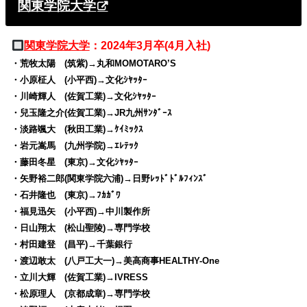
関東学院大学
関東学院大学
：2024年3月卒(4月入社)
・荒牧太陽 (筑紫)→丸和MOMOTARO’S
・小原柾人 (小平西)→文化ｼﾔｯﾀｰ
・川崎輝人 (佐賀工業)→文化ｼﾔｯﾀｰ
・兒玉隆之介(佐賀工業)→JR九州ｻﾝﾀﾞｰｽ
・淡路颯大 (秋田工業)→ｹｲﾐｯｸｽ
・岩元嵩馬 (九州学院)→ｴﾚﾃｯｸ
・藤田冬星 (東京)→文化ｼﾔｯﾀｰ
・矢野裕二郎(関東学院六浦)→日野ﾚｯﾄﾞﾄﾞﾙﾌｨﾝｽﾞ
・石井隆也 (東京)→ﾌｶｶﾞﾜ
・福見迅矢 (小平西)→中川製作所
・日山翔太 (松山聖陵)→専門学校
・村田建登 (昌平)→千葉銀行
・渡辺敢太 (八戸工大一)→美高商事HEALTHY-One
・立川大輝 (佐賀工業)→IVRESS
・松原理人 (京都成章)→専門学校