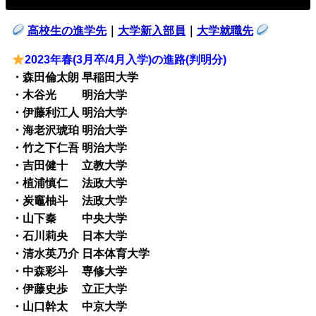
高校生の進学先
｜
大学新入部員
｜
大学就職先
2023年春(3月卒/4月入学)の進路(判明分)
・森田倫太朗 早稲田大学
・木谷光 明治大学
・伊藤利江人 明治大学
・海老沢琥珀 明治大学
・竹之下仁吾 明治大学
・吉田健十 立教大学
・植浦慎仁 法政大学
・炭竈柚斗 法政大学
・山下秦 中央大学
・石川莉央 日本大学
・清水英乃介 日本体育大学
・中森彩斗 専修大学
・伊藤史歩 立正大学
・山口幹太 中京大学