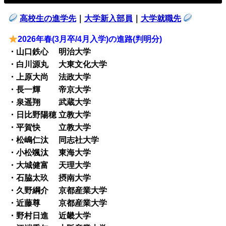
高校生の進学先
｜
大学新入部員
｜
大学就職先
2026年春(3月卒/4月入学)の進路(判明分)
・山口鉄心 明治大学
・白川源丸 大東文化大学
・上原大尚 法政大学
・長一輝 帝京大学
・泉遥翔 武蔵大学
・日比野陽穂 立教大学
・平賀快 立教大学
・松嶋仁汰 同志社大学
・小松颯汰 東海大学
・大城健富 天理大学
・石脇太玖 摂南大学
・久野綱介 京都産業大学
・近藤尊 京都産業大学
・野村日進 近畿大学