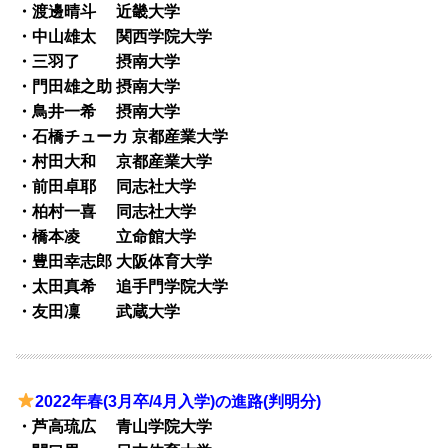
・渡邊晴斗 近畿大学
・中山雄太 関西学院大学
・三羽了 摂南大学
・門田雄之助 摂南大学
・鳥井一希 摂南大学
・石橋チューカ 京都産業大学
・村田大和 京都産業大学
・前田卓耶 同志社大学
・柏村一喜 同志社大学
・橋本凌 立命館大学
・豊田幸志郎 大阪体育大学
・太田真希 追手門学院大学
・友田凜 武蔵大学
2022年春(3月卒/4月入学)の進路(判明分)
・芦高琉広 青山学院大学