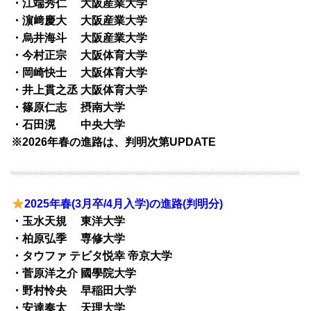
・江端秀仁 大阪産業大学
・濵﨑慶大 大阪産業大学
・烏井海斗 大阪産業大学
・今村正宗 大阪体育大学
・岡崎快士 大阪体育大学
・井上貫之丞 大阪体育大学
・篠原仁志 摂南大学
・石田滉 中央大学
※2026年春の進路は、判明次第UPDATE
2025年春(3月卒/4月入学)の進路(判明分)
・玉水天規 東洋大学
・柏原弘季 専修大学
・タウファ テビタ悦幸 帝京大学
・菅原洋之介 國學院大学
・野村怜央 早稲田大学
・安達奏太 天理大学