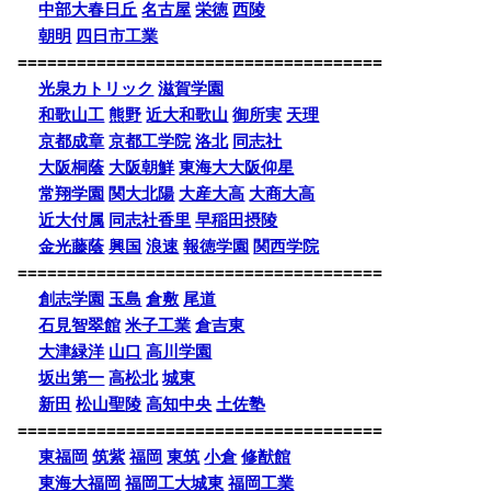
中部大春日丘
名古屋
栄徳
西陵
朝明
四日市工業
=====================================
光泉カトリック
滋賀学園
和歌山工
熊野
近大和歌山
御所実
天理
京都成章
京都工学院
洛北
同志社
大阪桐蔭
大阪朝鮮
東海大大阪仰星
常翔学園
関大北陽
大産大高
大商大高
近大付属
同志社香里
早稲田摂陵
金光藤蔭
興国
浪速
報徳学園
関西学院
=====================================
創志学園
玉島
倉敷
尾道
石見智翠館
米子工業
倉吉東
大津緑洋
山口
高川学園
坂出第一
高松北
城東
新田
松山聖陵
高知中央
土佐塾
=====================================
東福岡
筑紫
福岡
東筑
小倉
修猷館
東海大福岡
福岡工大城東
福岡工業