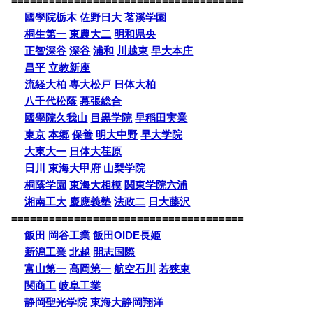
=====================================
國學院栃木
佐野日大
茗溪学園
桐生第一
東農大二
明和県央
正智深谷
深谷
浦和
川越東
早大本庄
昌平
立教新座
流経大柏
専大松戸
日体大柏
八千代松蔭
幕張総合
國學院久我山
目黒学院
早稲田実業
東京
本郷
保善
明大中野
早大学院
大東大一
日体大荏原
日川
東海大甲府
山梨学院
桐蔭学園
東海大相模
関東学院六浦
湘南工大
慶應義塾
法政二
日大藤沢
=====================================
飯田
岡谷工業
飯田OIDE長姫
新潟工業
北越
開志国際
富山第一
高岡第一
航空石川
若狭東
関商工
岐阜工業
静岡聖光学院
東海大静岡翔洋