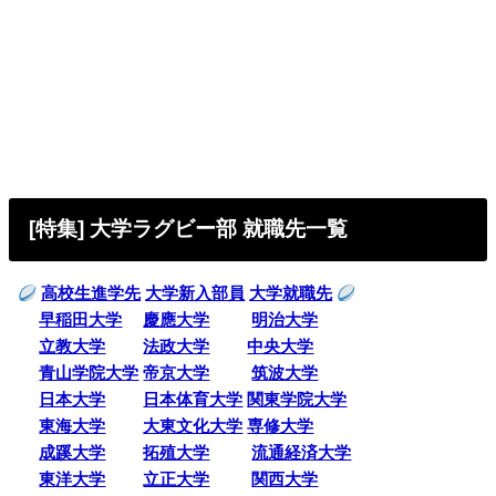
[特集] 大学ラグビー部 就職先一覧
高校生進学先
大学新入部員
大学就職先
早稲田大学
慶應大学
明治大学
立教大学
法政大学
中央大学
青山学院大学
帝京大学
筑波大学
日本大学
日本体育大学
関東学院大学
東海大学
大東文化大学
専修大学
成蹊大学
拓殖大学
流通経済大学
東洋大学
立正大学
関西大学