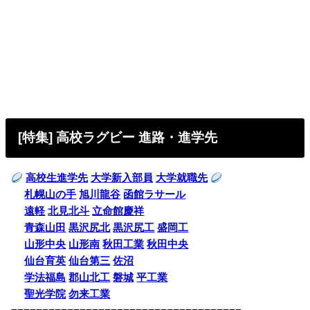
[特集] 高校ラグビー 進路・進学先
高校生進学先
大学新入部員
大学就職先
札幌山の手
旭川龍谷
函館ラサール
遠軽
北見北斗
立命館慶祥
青森山田
黒沢尻北
黒沢尻工
盛岡工
山形中央
山形南
秋田工業
秋田中央
仙台育英
仙台第三
佐沼
学法福島
郡山北工
磐城
平工業
聖光学院
勿来工業