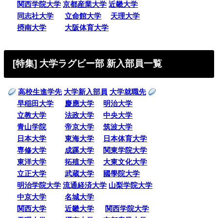
関西学院大学
京都産業大学
近畿大学
同志社大学
立命館大学
天理大学
摂南大学
大阪体育大学
[特集] 大学ラグビー部 新入部員一覧
高校生進学先
大学新入部員
大学就職先
早稲田大学
慶應大学
明治大学
立教大学
法政大学
中央大学
青山学院
帝京大学
筑波大学
日本大学
東海大学
日本体育大学
専修大学
成蹊大学
関東学院大学
東洋大学
拓殖大学
大東文化大学
立正大学
武蔵大学
國學院大学
明治学院大学
流通経済大学
山梨学院大学
中京大学
名城大学
関西大学
近畿大学
関西学院大学