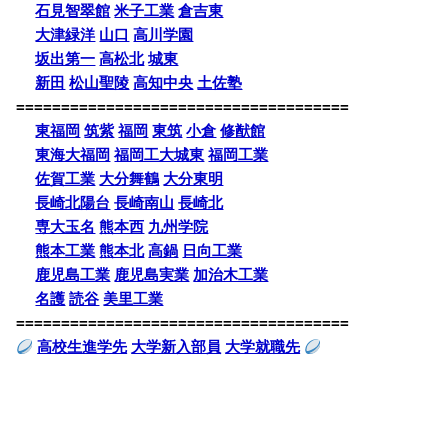
石見智翠館
米子工業
倉吉東
大津緑洋
山口
高川学園
坂出第一
高松北
城東
新田
松山聖陵
高知中央
土佐塾
=====================================
東福岡
筑紫
福岡
東筑
小倉
修猷館
東海大福岡
福岡工大城東
福岡工業
佐賀工業
大分舞鶴
大分東明
長崎北陽台
長崎南山
長崎北
専大玉名
熊本西
九州学院
熊本工業
熊本北
高鍋
日向工業
鹿児島工業
鹿児島実業
加治木工業
名護
読谷
美里工業
=====================================
高校生進学先
大学新入部員
大学就職先