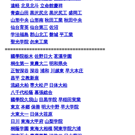
遠軽
北見北斗
立命館慶祥
青森山田
黒沢尻北
黒沢尻工
盛岡工
山形中央
山形南
秋田工業
秋田中央
仙台育英
仙台第三
佐沼
学法福島
郡山北工
磐城
平工業
聖光学院
勿来工業
=====================================
國學院栃木
佐野日大
茗溪学園
桐生第一
東農大二
明和県央
正智深谷
深谷
浦和
川越東
早大本庄
昌平
立教新座
流経大柏
専大松戸
日体大柏
八千代松蔭
幕張総合
國學院久我山
目黒学院
早稲田実業
東京
本郷
保善
明大中野
早大学院
大東大一
日体大荏原
日川
東海大甲府
山梨学院
桐蔭学園
東海大相模
関東学院六浦