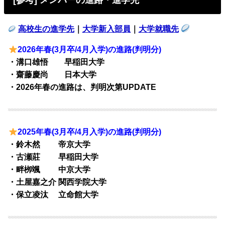
高校生の進学先
｜
大学新入部員
｜
大学就職先
2026年春(3月卒/4月入学)の進路(判明分)
・溝口雄悟 早稲田大学
・齋藤慶尚 日本大学
・2026年春の進路は、判明次第UPDATE
2025年春(3月卒/4月入学)の進路(判明分)
・鈴木然 帝京大学
・古瀬莊 早稲田大学
・畔栁颯 中京大学
・土屋嘉之介 関西学院大学
・保立凌汰 立命館大学