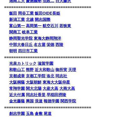
湘南工大
慶應義塾
法政二
日大藤沢
=====================================
飯田
岡谷工業
飯田OIDE長姫
新潟工業
北越
開志国際
富山第一
高岡第一
航空石川
若狭東
関商工
岐阜工業
静岡聖光学院
東海大静岡翔洋
中部大春日丘
名古屋
栄徳
西陵
朝明
四日市工業
=====================================
光泉カトリック
滋賀学園
和歌山工
熊野
近大和歌山
御所実
天理
京都成章
京都工学院
洛北
同志社
大阪桐蔭
大阪朝鮮
東海大大阪仰星
常翔学園
関大北陽
大産大高
大商大高
近大付属
同志社香里
早稲田摂陵
金光藤蔭
興国
浪速
報徳学園
関西学院
=====================================
創志学園
玉島
倉敷
尾道