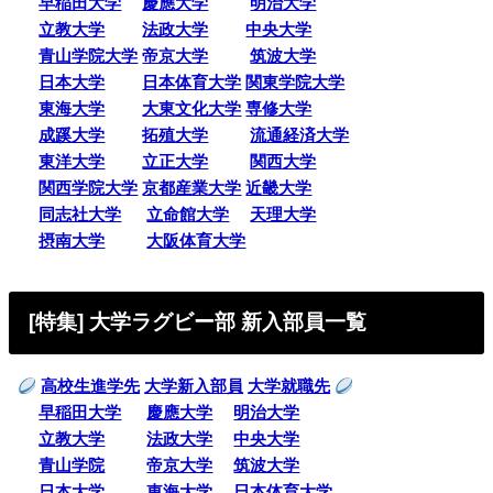
早稲田大学
慶應大学
明治大学
立教大学
法政大学
中央大学
青山学院大学
帝京大学
筑波大学
日本大学
日本体育大学
関東学院大学
東海大学
大東文化大学
専修大学
成蹊大学
拓殖大学
流通経済大学
東洋大学
立正大学
関西大学
関西学院大学
京都産業大学
近畿大学
同志社大学
立命館大学
天理大学
摂南大学
大阪体育大学
[特集] 大学ラグビー部 新入部員一覧
高校生進学先
大学新入部員
大学就職先
早稲田大学
慶應大学
明治大学
立教大学
法政大学
中央大学
青山学院
帝京大学
筑波大学
日本大学
東海大学
日本体育大学