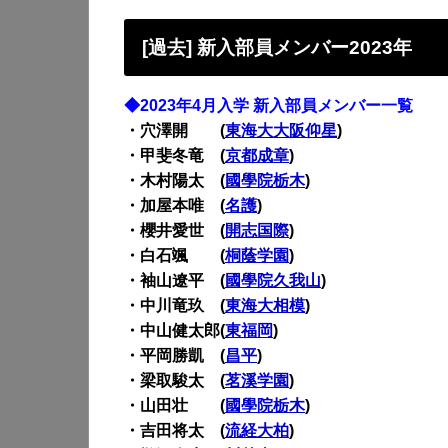
[過去] 新入部員メンバー2023年
◆2023年4月入学 新入部員メンバー一覧
・穴澤開 (
東海大大阪仰星
)
・甲斐冬竜 (
京都成章
)
・木村陽太 (
國學院栃木
)
・加屋本唯 (
名護
)
・櫻井愛世 (
開志国際
)
・白石颯 (
桐蔭学園
)
・袖山遼平 (
國學院久我山
)
・中川竜玖 (
東海大相模
)
・中山健太郎(
東福岡
)
・平岡勝凱 (
昌平
)
・梁取駿太 (
茗溪学園
)
・山田壮 (
國學院栃木
)
・吉田将太 (
流経大柏
)