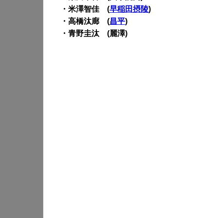
・米澤智佳 (
早稲田摂陵
)
・高橋汰廊 (
昌平
)
・青野圭汰 (麗澤)