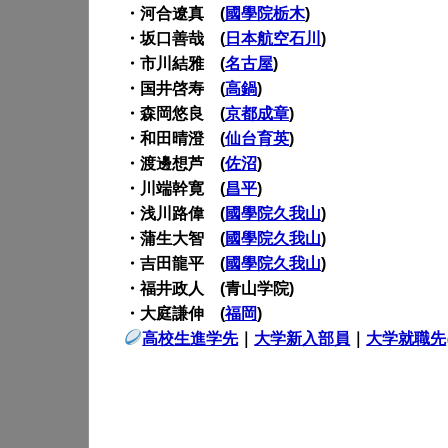
・河合遼真 (
國學院栃木
)
・坂口善哉 (
日本航空石川
)
・市川結雅 (
名古屋
)
・国井啓寿 (
高鍋
)
・森岡悠良 (
京都成章
)
・和田晴澄 (
仙台育英
)
・渡邊想芦 (
佐沼
)
・川端幹寛 (
昌平
)
・浅川路偉 (
國學院久我山
)
・蒲生大智 (
國學院久我山
)
・吉田龍平 (
國學院久我山
)
・福井政人 (青山学院)
・大庭謙伸 (
福岡
)
高校生進学先
｜
大学新入部員
｜
大学就職先