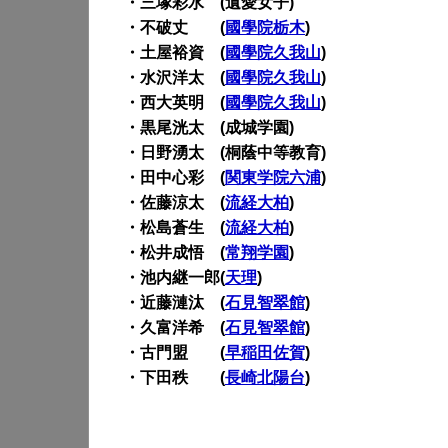
・三塚彩水 (遺愛女子)
・不破丈 (
國學院栃木
)
・土屋裕資 (
國學院久我山
)
・水沢洋太 (
國學院久我山
)
・西大英明 (
國學院久我山
)
・黒尾洸太 (成城学園)
・日野湧太 (桐蔭中等教育)
・田中心彩 (
関東学院六浦
)
・佐藤涼太 (
流経大柏
)
・松島蒼生 (
流経大柏
)
・松井成悟 (
常翔学園
)
・池内継一郎(
天理
)
・近藤漣汰 (
石見智翠館
)
・久富洋希 (
石見智翠館
)
・古門盟 (
早稲田佐賀
)
・下田秩 (
長崎北陽台
)