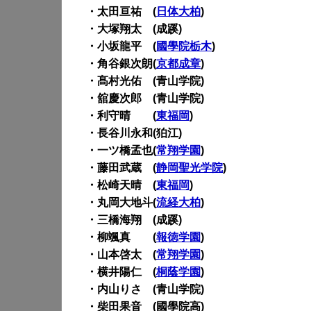
・太田亘祐 (
日体大柏
)
・大塚翔太 (成蹊)
・小坂龍平 (
國學院栃木
)
・角谷銀次朗(
京都成章
)
・髙村光佑 (青山学院)
・舘慶次郎 (青山学院)
・利守晴 (
東福岡
)
・長谷川永和(狛江)
・一ツ橋孟也(
常翔学園
)
・藤田武蔵 (
静岡聖光学院
)
・松崎天晴 (
東福岡
)
・丸岡大地斗(
流経大柏
)
・三橋海翔 (成蹊)
・柳颯真 (
報徳学園
)
・山本啓太 (
常翔学園
)
・横井陽仁 (
桐蔭学園
)
・内山りさ (青山学院)
・柴田果音 (國學院高)