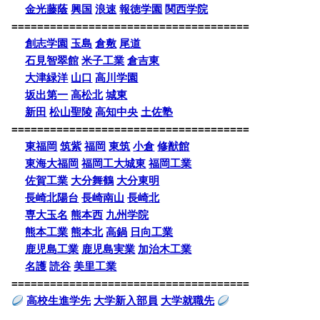
金光藤蔭
興国
浪速
報徳学園
関西学院
=====================================
創志学園
玉島
倉敷
尾道
石見智翠館
米子工業
倉吉東
大津緑洋
山口
高川学園
坂出第一
高松北
城東
新田
松山聖陵
高知中央
土佐塾
=====================================
東福岡
筑紫
福岡
東筑
小倉
修猷館
東海大福岡
福岡工大城東
福岡工業
佐賀工業
大分舞鶴
大分東明
長崎北陽台
長崎南山
長崎北
専大玉名
熊本西
九州学院
熊本工業
熊本北
高鍋
日向工業
鹿児島工業
鹿児島実業
加治木工業
名護
読谷
美里工業
=====================================
高校生進学先
大学新入部員
大学就職先