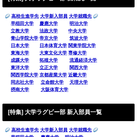
高校生進学先
大学新入部員
大学就職先
早稲田大学
慶應大学
明治大学
立教大学
法政大学
中央大学
青山学院大学
帝京大学
筑波大学
日本大学
日本体育大学
関東学院大学
東海大学
大東文化大学
専修大学
成蹊大学
拓殖大学
流通経済大学
東洋大学
立正大学
関西大学
関西学院大学
京都産業大学
近畿大学
同志社大学
立命館大学
天理大学
摂南大学
大阪体育大学
[特集] 大学ラグビー部 新入部員一覧
高校生進学先
大学新入部員
大学就職先