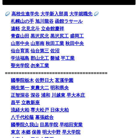
高校生進学先
大学新入部員
大学就職先
札幌山の手
旭川龍谷
函館ラサール
遠軽
北見北斗
立命館慶祥
青森山田
黒沢尻北
黒沢尻工
盛岡工
山形中央
山形南
秋田工業
秋田中央
仙台育英
仙台第三
佐沼
学法福島
郡山北工
磐城
平工業
聖光学院
勿来工業
=====================================
國學院栃木
佐野日大
茗溪学園
桐生第一
東農大二
明和県央
正智深谷
深谷
浦和
川越東
早大本庄
昌平
立教新座
流経大柏
専大松戸
日体大柏
八千代松蔭
幕張総合
國學院久我山
目黒学院
早稲田実業
東京
本郷
保善
明大中野
早大学院