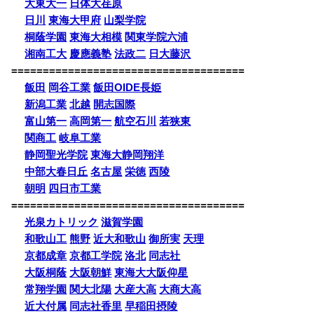
大東大一
日体大荏原
日川
東海大甲府
山梨学院
桐蔭学園
東海大相模
関東学院六浦
湘南工大
慶應義塾
法政二
日大藤沢
=====================================
飯田
岡谷工業
飯田OIDE長姫
新潟工業
北越
開志国際
富山第一
高岡第一
航空石川
若狭東
関商工
岐阜工業
静岡聖光学院
東海大静岡翔洋
中部大春日丘
名古屋
栄徳
西陵
朝明
四日市工業
=====================================
光泉カトリック
滋賀学園
和歌山工
熊野
近大和歌山
御所実
天理
京都成章
京都工学院
洛北
同志社
大阪桐蔭
大阪朝鮮
東海大大阪仰星
常翔学園
関大北陽
大産大高
大商大高
近大付属
同志社香里
早稲田摂陵