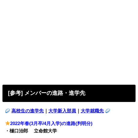
[参考] メンバーの進路・進学先
高校生の進学先
｜
大学新入部員
｜
大学就職先
2022年春(3月卒/4月入学)の進路(判明分)
・樋口治郎 立命館大学