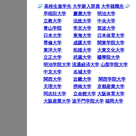
高校生進学先
大学新入部員
大学就職先
早稲田大学
慶應大学
明治大学
立教大学
法政大学
中央大学
青山学院
帝京大学
筑波大学
日本大学
東海大学
日本体育大学
専修大学
成蹊大学
関東学院大学
東洋大学
拓殖大学
大東文化大学
立正大学
武蔵大学
國學院大学
明治学院大学
流通経済大学
山梨学院大学
中京大学
名城大学
関西大学
近畿大学
関西学院大学
天理大学
摂南大学
京都産業大学
同志社大学
立命館大学
大阪体育大学
大阪産業大学
追手門学院大学
福岡大学