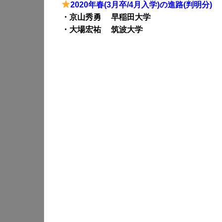
2020年春(3月卒/4月入学)の進路(判明分)
・京山秀勇 早稲田大学
・大場宏祐 筑波大学