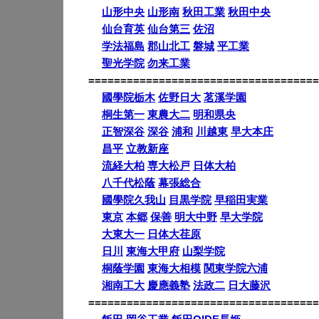
山形中央
山形南
秋田工業
秋田中央
仙台育英
仙台第三
佐沼
学法福島
郡山北工
磐城
平工業
聖光学院
勿来工業
====================================
國學院栃木
佐野日大
茗溪学園
桐生第一
東農大二
明和県央
正智深谷
深谷
浦和
川越東
早大本庄
昌平
立教新座
流経大柏
専大松戸
日体大柏
八千代松蔭
幕張総合
國學院久我山
目黒学院
早稲田実業
東京
本郷
保善
明大中野
早大学院
大東大一
日体大荏原
日川
東海大甲府
山梨学院
桐蔭学園
東海大相模
関東学院六浦
湘南工大
慶應義塾
法政二
日大藤沢
====================================