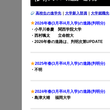
高校生の進学先
｜
大学新入部員
｜
大学就職先
2026年春(3月卒/4月入学)の進路(判明分)
・小早川春慶 関西学院大学
・西村颯太 立命館大
・2026年春の進路は、判明次第UPDATE
2025年春(3月卒/4月入学)の進路(判明分)
・不明
2024年春(3月卒/4月入学)の進路(判明分)
・島津大靖 福岡大学