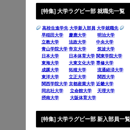
[特集] 大学ラグビー部 就職先一覧
高校生進学先
大学新入部員
大学就職先
早稲田大学
慶應大学
明治大学
立教大学
法政大学
中央大学
青山学院大学
帝京大学
筑波大学
日本大学
日本体育大学
関東学院大学
東海大学
大東文化大学
専修大学
成蹊大学
拓殖大学
流通経済大学
東洋大学
立正大学
関西大学
関西学院大学
京都産業大学
近畿大学
同志社大学
立命館大学
天理大学
摂南大学
大阪体育大学
[特集] 大学ラグビー部 新入部員一