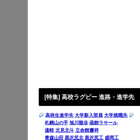
[特集] 高校ラグビー 進路・進学先
高校生進学先
大学新入部員
大学就職先
札幌山の手
旭川龍谷
函館ラサール
遠軽
北見北斗
立命館慶祥
青森山田
黒沢尻北
黒沢尻工
盛岡工