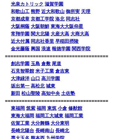
光泉カトリック
滋賀学園
和歌山工
熊野
近大和歌山
御所実
天理
京都成章
京都工学院
洛北
同志社
大阪桐蔭
大阪朝鮮
東海大大阪仰星
常翔学園
関大北陽
大産大高
大商大高
近大付属
同志社香里
早稲田摂陵
金光藤蔭
興国
浪速
報徳学園
関西学院
=====================================
創志学園
玉島
倉敷
尾道
石見智翠館
米子工業
倉吉東
大津緑洋
山口
高川学園
坂出第一
高松北
城東
新田
松山聖陵
高知中央
土佐塾
=====================================
東福岡
筑紫
福岡
東筑
小倉
修猷館
東海大福岡
福岡工大城東
福岡工業
佐賀工業
大分舞鶴
大分東明
長崎北陽台
長崎南山
長崎北
専大玉名
熊本西
九州学院