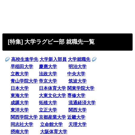
[特集] 大学ラグビー部 就職先一覧
高校生進学先
大学新入部員
大学就職先
早稲田大学
慶應大学
明治大学
立教大学
法政大学
中央大学
青山学院大学
帝京大学
筑波大学
日本大学
日本体育大学
関東学院大学
東海大学
大東文化大学
専修大学
成蹊大学
拓殖大学
流通経済大学
東洋大学
立正大学
関西大学
関西学院大学
京都産業大学
近畿大学
同志社大学
立命館大学
天理大学
摂南大学
大阪体育大学