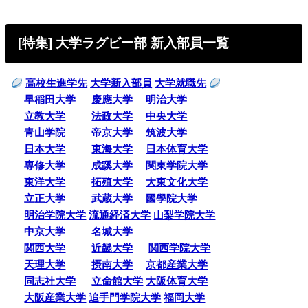
[特集] 大学ラグビー部 新入部員一覧
高校生進学先
大学新入部員
大学就職先
早稲田大学
慶應大学
明治大学
立教大学
法政大学
中央大学
青山学院
帝京大学
筑波大学
日本大学
東海大学
日本体育大学
専修大学
成蹊大学
関東学院大学
東洋大学
拓殖大学
大東文化大学
立正大学
武蔵大学
國學院大学
明治学院大学
流通経済大学
山梨学院大学
中京大学
名城大学
関西大学
近畿大学
関西学院大学
天理大学
摂南大学
京都産業大学
同志社大学
立命館大学
大阪体育大学
大阪産業大学
追手門学院大学
福岡大学