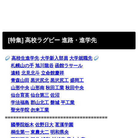
[特集] 高校ラグビー 進路・進学先
高校生進学先
大学新入部員
大学就職先
札幌山の手
旭川龍谷
函館ラサール
遠軽
北見北斗
立命館慶祥
青森山田
黒沢尻北
黒沢尻工
盛岡工
山形中央
山形南
秋田工業
秋田中央
仙台育英
仙台第三
佐沼
学法福島
郡山北工
磐城
平工業
聖光学院
勿来工業
=====================================
國學院栃木
佐野日大
茗溪学園
桐生第一
東農大二
明和県央