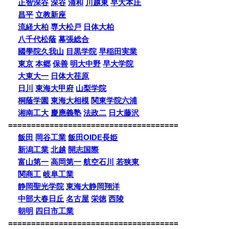
正智深谷
深谷
浦和
川越東
早大本庄
昌平
立教新座
流経大柏
専大松戸
日体大柏
八千代松蔭
幕張総合
國學院久我山
目黒学院
早稲田実業
東京
本郷
保善
明大中野
早大学院
大東大一
日体大荏原
日川
東海大甲府
山梨学院
桐蔭学園
東海大相模
関東学院六浦
湘南工大
慶應義塾
法政二
日大藤沢
=====================================
飯田
岡谷工業
飯田OIDE長姫
新潟工業
北越
開志国際
富山第一
高岡第一
航空石川
若狭東
関商工
岐阜工業
静岡聖光学院
東海大静岡翔洋
中部大春日丘
名古屋
栄徳
西陵
朝明
四日市工業
=====================================