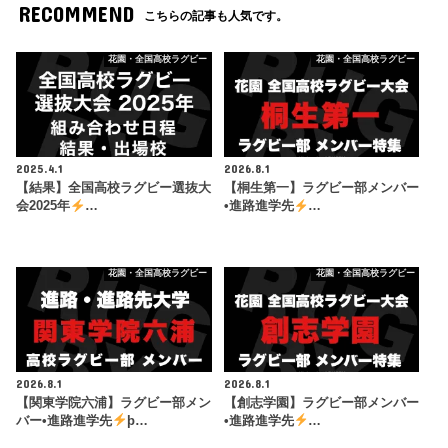
RECOMMEND
こちらの記事も人気です。
花園・全国高校ラグビー
花園・全国高校ラグビー
2025.4.1
2026.8.1
【結果】全国高校ラグビー選抜大
【桐生第一】ラグビー部メンバー
会2025年
…
•進路進学先
…
花園・全国高校ラグビー
花園・全国高校ラグビー
2026.8.1
2026.8.1
【関東学院六浦】ラグビー部メン
【創志学園】ラグビー部メンバー
バー•進路進学先
þ…
•進路進学先
…