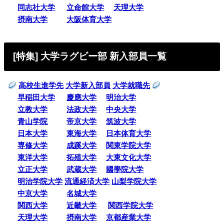
同志社大学
立命館大学
天理大学
摂南大学
大阪体育大学
[特集] 大学ラグビー部 新入部員一覧
高校生進学先
大学新入部員
大学就職先
早稲田大学
慶應大学
明治大学
立教大学
法政大学
中央大学
青山学院
帝京大学
筑波大学
日本大学
東海大学
日本体育大学
専修大学
成蹊大学
関東学院大学
東洋大学
拓殖大学
大東文化大学
立正大学
武蔵大学
國學院大学
明治学院大学
流通経済大学
山梨学院大学
中京大学
名城大学
関西大学
近畿大学
関西学院大学
天理大学
摂南大学
京都産業大学