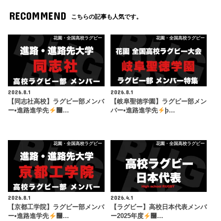
RECOMMEND
こちらの記事も人気です。
花園・全国高校ラグビー
花園・全国高校ラグビー
2026.8.1
2026.8.1
【同志社高校】ラグビー部メンバ
【岐阜聖徳学園】ラグビー部メン
ー•進路進学先
࿠…
バー•進路進学先
þ…
花園・全国高校ラグビー
花園・全国高校ラグビー
2026.8.1
2026.4.1
【京都工学院】ラグビー部メンバ
【ラグビー】高校日本代表メンバ
ー•進路進学先
࿠…
ー2025年度
࿠…