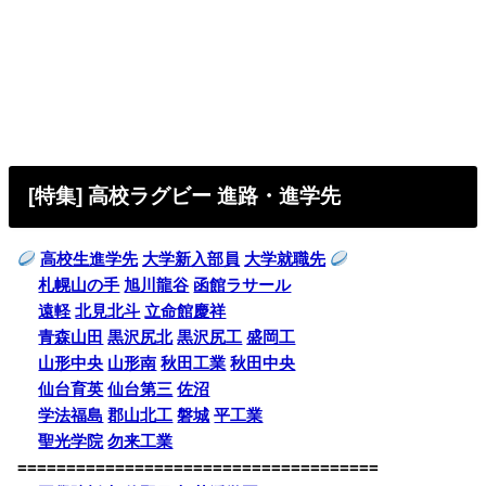
[特集] 高校ラグビー 進路・進学先
高校生進学先
大学新入部員
大学就職先
札幌山の手
旭川龍谷
函館ラサール
遠軽
北見北斗
立命館慶祥
青森山田
黒沢尻北
黒沢尻工
盛岡工
山形中央
山形南
秋田工業
秋田中央
仙台育英
仙台第三
佐沼
学法福島
郡山北工
磐城
平工業
聖光学院
勿来工業
=====================================