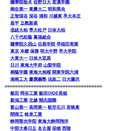
國學院栃木
佐野日大
茗溪学園
桐生第一
東農大二
明和県央
正智深谷
深谷
浦和
川越東
早大本庄
昌平
立教新座
流経大柏
専大松戸
日体大柏
八千代松蔭
幕張総合
國學院久我山
目黒学院
早稲田実業
東京
本郷
保善
明大中野
早大学院
大東大一
日体大荏原
日川
東海大甲府
山梨学院
桐蔭学園
東海大相模
関東学院六浦
湘南工大
慶應義塾
法政二
日大藤沢
=====================================
飯田
岡谷工業
飯田OIDE長姫
新潟工業
北越
開志国際
富山第一
高岡第一
航空石川
若狭東
関商工
岐阜工業
静岡聖光学院
東海大静岡翔洋
中部大春日丘
名古屋
栄徳
西陵