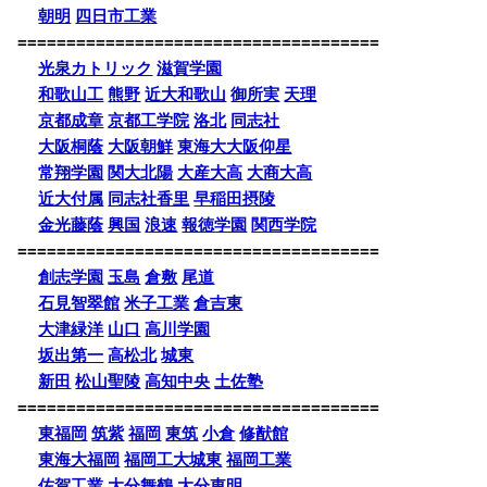
朝明
四日市工業
=====================================
光泉カトリック
滋賀学園
和歌山工
熊野
近大和歌山
御所実
天理
京都成章
京都工学院
洛北
同志社
大阪桐蔭
大阪朝鮮
東海大大阪仰星
常翔学園
関大北陽
大産大高
大商大高
近大付属
同志社香里
早稲田摂陵
金光藤蔭
興国
浪速
報徳学園
関西学院
=====================================
創志学園
玉島
倉敷
尾道
石見智翠館
米子工業
倉吉東
大津緑洋
山口
高川学園
坂出第一
高松北
城東
新田
松山聖陵
高知中央
土佐塾
=====================================
東福岡
筑紫
福岡
東筑
小倉
修猷館
東海大福岡
福岡工大城東
福岡工業
佐賀工業
大分舞鶴
大分東明