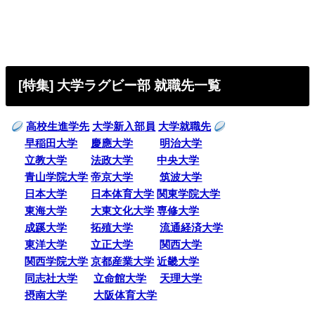
[特集] 大学ラグビー部 就職先一覧
高校生進学先
大学新入部員
大学就職先
早稲田大学
慶應大学
明治大学
立教大学
法政大学
中央大学
青山学院大学
帝京大学
筑波大学
日本大学
日本体育大学
関東学院大学
東海大学
大東文化大学
専修大学
成蹊大学
拓殖大学
流通経済大学
東洋大学
立正大学
関西大学
関西学院大学
京都産業大学
近畿大学
同志社大学
立命館大学
天理大学
摂南大学
大阪体育大学