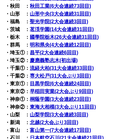
・秋田 ：
秋田工業(6大会連続73回目)
・山形 ：
山形中央(3大会連続31回目)
・福島 ：
聖光学院(2大会連続3回目)
・茨城 ：
茗渓学園(14大会連続31回目)
・栃木 ：
國學院栃木(
26
大会
連続31回目
)
・群馬 ：
明和県央(4大会連続12回目)
・埼玉①：
昌平(2大会連続6回目)
・埼玉②：
慶應義塾志木(初出場)
・千葉①：
流経大柏(31大会連続33回目)
・千葉②：
専大松戸(31大会ぶり3回目)
・東京①：
目黒学院(6大会連続24回目)
・東京②：
早稲田実業(2大会ぶり9回目)
・神奈①：
桐蔭学園(3大会連続23回目)
・神奈②：
東海大相模(3大会ぶり11回目)
・山梨 ：
山梨学院(3大会連続3回目)
・新潟 ：
北越(2大会ぶり3回目)
・富山 ：
富山第一(7大会連続17回目)
・石川 ：
日本航空石川(21大会連続21回目)