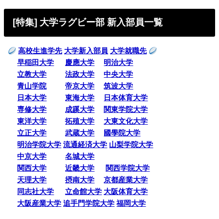
[特集] 大学ラグビー部 新入部員一覧
高校生進学先
大学新入部員
大学就職先
早稲田大学
慶應大学
明治大学
立教大学
法政大学
中央大学
青山学院
帝京大学
筑波大学
日本大学
東海大学
日本体育大学
専修大学
成蹊大学
関東学院大学
東洋大学
拓殖大学
大東文化大学
立正大学
武蔵大学
國學院大学
明治学院大学
流通経済大学
山梨学院大学
中京大学
名城大学
関西大学
近畿大学
関西学院大学
天理大学
摂南大学
京都産業大学
同志社大学
立命館大学
大阪体育大学
大阪産業大学
追手門学院大学
福岡大学