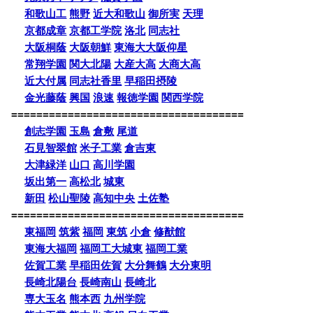
和歌山工
熊野
近大和歌山
御所実
天理
京都成章
京都工学院
洛北
同志社
大阪桐蔭
大阪朝鮮
東海大大阪仰星
常翔学園
関大北陽
大産大高
大商大高
近大付属
同志社香里
早稲田摂陵
金光藤蔭
興国
浪速
報徳学園
関西学院
=====================================
創志学園
玉島
倉敷
尾道
石見智翠館
米子工業
倉吉東
大津緑洋
山口
高川学園
坂出第一
高松北
城東
新田
松山聖陵
高知中央
土佐塾
=====================================
東福岡
筑紫
福岡
東筑
小倉
修猷館
東海大福岡
福岡工大城東
福岡工業
佐賀工業
早稲田佐賀
大分舞鶴
大分東明
長崎北陽台
長崎南山
長崎北
専大玉名
熊本西
九州学院