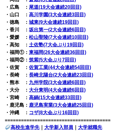
・広島 ：
尾道(19大会連続20回目)
・山口 ：
高川学園(3大会連続3回目)
・徳島 ：
城東(9大会連続19回目)
・香川 ：
坂出第一(2大会連続6回目)
・愛媛 ：
松山聖陵(7大会連続10回目)
・高知 ：
土佐塾(7大会ぶり19回目)
・福岡①：
東福岡(26大会連続36回目)
・福岡②：
筑紫(5大会ぶり7回目)
・佐賀 ：
佐賀工業(44大会連続54回目)
・長崎 ：
長崎北陽台(2大会連続23回目)
・熊本 ：
九州学院(3大会連続6回目)
・大分 ：
大分東明(4大会連続6回目)
・宮崎 ：
高鍋(15大会連続33回目)
・鹿児島：
鹿児島実業(3大会連続25回目)
・沖縄 ：
コザ(8大会ぶり16回目)
=======================================
高校生進学先
｜
大学新入部員
｜
大学就職先