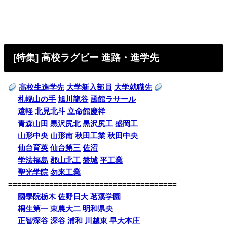
[特集] 高校ラグビー 進路・進学先
高校生進学先
大学新入部員
大学就職先
札幌山の手
旭川龍谷
函館ラサール
遠軽
北見北斗
立命館慶祥
青森山田
黒沢尻北
黒沢尻工
盛岡工
山形中央
山形南
秋田工業
秋田中央
仙台育英
仙台第三
佐沼
学法福島
郡山北工
磐城
平工業
聖光学院
勿来工業
=====================================
國學院栃木
佐野日大
茗溪学園
桐生第一
東農大二
明和県央
正智深谷
深谷
浦和
川越東
早大本庄