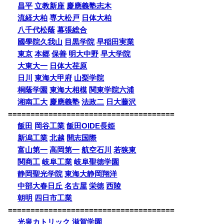
昌平
立教新座
慶應義塾志木
流経大柏
専大松戸
日体大柏
八千代松蔭
幕張総合
國學院久我山
目黒学院
早稲田実業
東京
本郷
保善
明大中野
早大学院
大東大一
日体大荏原
日川
東海大甲府
山梨学院
桐蔭学園
東海大相模
関東学院六浦
湘南工大
慶應義塾
法政二
日大藤沢
=====================================
飯田
岡谷工業
飯田OIDE長姫
新潟工業
北越
開志国際
富山第一
高岡第一
航空石川
若狭東
関商工
岐阜工業
岐阜聖徳学園
静岡聖光学院
東海大静岡翔洋
中部大春日丘
名古屋
栄徳
西陵
朝明
四日市工業
=====================================
光泉カトリック
滋賀学園