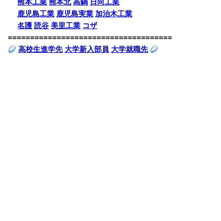
熊本工業
熊本北
高鍋
日向工業
鹿児島工業
鹿児島実業
加治木工業
名護
読谷
美里工業
コザ
=====================================
高校生進学先
大学新入部員
大学就職先