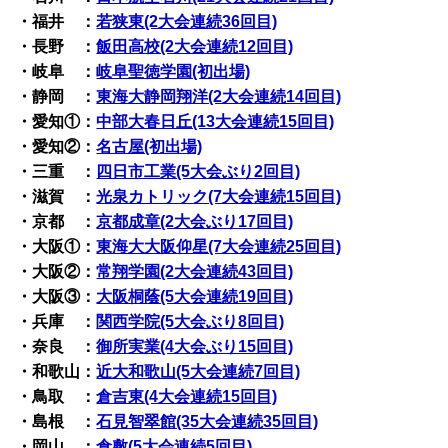
・福井 ：
若狭東(2大会連続36回目)
・長野 ：
飯田高校(2大会連続12回目)
・岐阜 ：
岐阜聖徳学園(初出場)
・静岡 ：
東海大静岡翔洋(2大会連続14回目)
・愛知①：
中部大春日丘(13大会連続15回目)
・愛知②：
名古屋(初出場)
・三重 ：
四日市工業(5大会ぶり2回目)
・滋賀 ：
光泉カトリック(7大会連続15回目)
・京都 ：
京都成章(2大会ぶり17回目)
・大阪①：
東海大大阪仰星(7大会連続25回目)
・大阪②：
常翔学園(2大会連続43回目)
・大阪③：
大阪桐蔭(5大会連続19回目)
・兵庫 ：
関西学院(5大会ぶり8回目)
・奈良 ：
御所実業(4大会ぶり15回目)
・和歌山：
近大和歌山(5大会連続7回目)
・鳥取 ：
倉吉東(4大会連続15回目)
・島根 ：
石見智翠館(35大会連続35回目)
・岡山 ：
倉敷(5大会連続5回目)