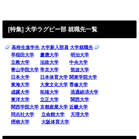
[特集] 大学ラグビー部 就職先一覧
高校生進学先
大学新入部員
大学就職先
早稲田大学
慶應大学
明治大学
立教大学
法政大学
中央大学
青山学院大学
帝京大学
筑波大学
日本大学
日本体育大学
関東学院大学
東海大学
大東文化大学
専修大学
成蹊大学
拓殖大学
流通経済大学
東洋大学
立正大学
関西大学
関西学院大学
京都産業大学
近畿大学
同志社大学
立命館大学
天理大学
摂南大学
大阪体育大学