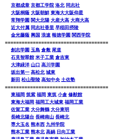
京都成章
京都工学院
洛北
同志社
大阪桐蔭
大阪朝鮮
東海大大阪仰星
常翔学園
関大北陽
大産大高
大商大高
近大付属
同志社香里
早稲田摂陵
金光藤蔭
興国
浪速
報徳学園
関西学院
=====================================
創志学園
玉島
倉敷
尾道
石見智翠館
米子工業
倉吉東
大津緑洋
山口
高川学園
坂出第一
高松北
城東
新田
松山聖陵
高知中央
土佐塾
=====================================
東福岡
筑紫
福岡
東筑
小倉
修猷館
東海大福岡
福岡工大城東
福岡工業
佐賀工業
大分舞鶴
大分東明
長崎北陽台
長崎南山
長崎北
専大玉名
熊本西
九州学院
熊本工業
熊本北
高鍋
日向工業