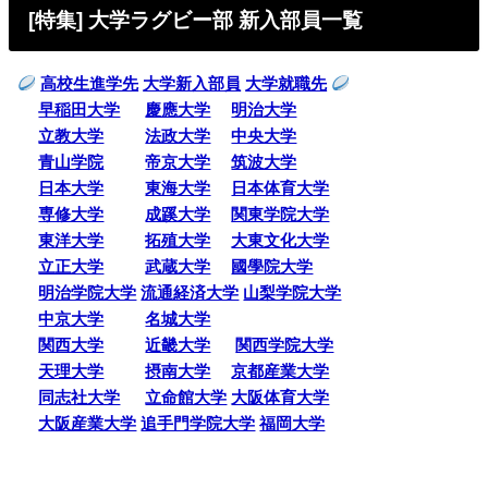
[特集] 大学ラグビー部 新入部員一覧
高校生進学先
大学新入部員
大学就職先
早稲田大学
慶應大学
明治大学
立教大学
法政大学
中央大学
青山学院
帝京大学
筑波大学
日本大学
東海大学
日本体育大学
専修大学
成蹊大学
関東学院大学
東洋大学
拓殖大学
大東文化大学
立正大学
武蔵大学
國學院大学
明治学院大学
流通経済大学
山梨学院大学
中京大学
名城大学
関西大学
近畿大学
関西学院大学
天理大学
摂南大学
京都産業大学
同志社大学
立命館大学
大阪体育大学
大阪産業大学
追手門学院大学
福岡大学