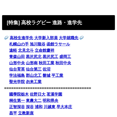
[特集] 高校ラグビー 進路・進学先
高校生進学先
大学新入部員
大学就職先
札幌山の手
旭川龍谷
函館ラサール
遠軽
北見北斗
立命館慶祥
青森山田
黒沢尻北
黒沢尻工
盛岡工
山形中央
山形南
秋田工業
秋田中央
仙台育英
仙台第三
佐沼
学法福島
郡山北工
磐城
平工業
聖光学院
勿来工業
=====================================
國學院栃木
佐野日大
茗溪学園
桐生第一
東農大二
明和県央
正智深谷
深谷
浦和
川越東
早大本庄
昌平
立教新座