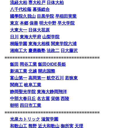
流経大柏
専大松戸
日体大柏
八千代松蔭
幕張総合
國學院久我山
目黒学院
早稲田実業
東京
本郷
保善
明大中野
早大学院
大東大一
日体大荏原
日川
東海大甲府
山梨学院
桐蔭学園
東海大相模
関東学院六浦
湘南工大
慶應義塾
法政二
日大藤沢
=====================================
飯田
岡谷工業
飯田OIDE長姫
新潟工業
北越
開志国際
富山第一
高岡第一
航空石川
若狭東
関商工
岐阜工業
静岡聖光学院
東海大静岡翔洋
中部大春日丘
名古屋
栄徳
西陵
朝明
四日市工業
=====================================
光泉カトリック
滋賀学園
和歌山工
熊野
近大和歌山
御所実
天理