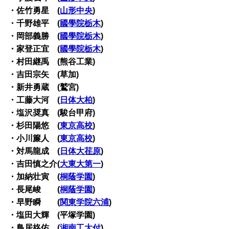
・佐竹勇星 (
山形中央
)
・千野雄平 (
國學院栃木
)
・岡部義勝 (
國學院栃木
)
・家登正宜 (
國學院栃木
)
・村田継禹 (熊谷工業)
・吉田宗矢 (草加)
・新井勇蔵 (鷲宮)
・工藤大河 (
日体大柏
)
・塩沢奨真 (駿台甲府)
・杉田陽悠 (
東京高校
)
・小川簾人 (
東京高校
)
・対馬龍成 (
日体大荏原
)
・吉田慎之介(
大東大第一
)
・加納壮寅 (
桐蔭学園
)
・長尾峻 (
桐蔭学園
)
・早野瞬 (
関東学院六浦
)
・塩田大輝 (平塚学園)
・鳥居柊佑 (
湘南工大付
)