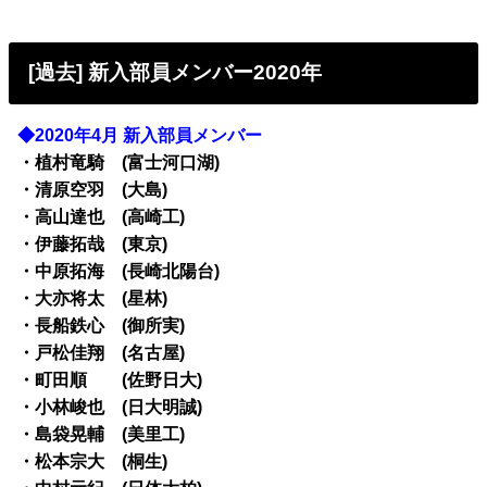
[過去] 新入部員メンバー2020年
◆2020年4月 新入部員メンバー
・植村竜騎 (富士河口湖)
・清原空羽 (大島)
・高山達也 (高崎工)
・伊藤拓哉 (東京)
・中原拓海 (長崎北陽台)
・大亦将太 (星林)
・長船鉄心 (御所実)
・戸松佳翔 (名古屋)
・町田順 (佐野日大)
・小林峻也 (日大明誠)
・島袋晃輔 (美里工)
・松本宗大 (桐生)