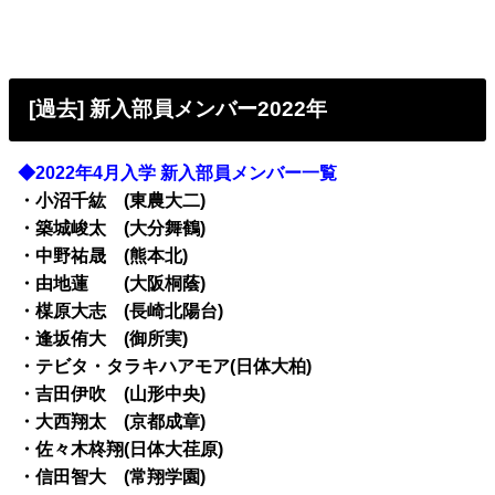
[過去] 新入部員メンバー2022年
◆2022年4月入学 新入部員メンバー一覧
・小沼千紘 (東農大二)
・築城峻太 (大分舞鶴)
・中野祐晟 (熊本北)
・由地蓮 (大阪桐蔭)
・楳原大志 (長崎北陽台)
・逢坂侑大 (御所実)
・テビタ・タラキハアモア(日体大柏)
・吉田伊吹 (山形中央)
・大西翔太 (京都成章)
・佐々木柊翔(日体大荏原)
・信田智大 (常翔学園)