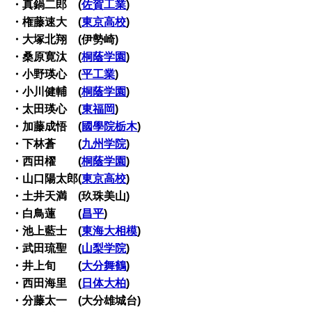
・真鍋二郎 (
佐賀工業
)
・権藤速大 (
東京高校
)
・大塚北翔 (伊勢崎)
・桑原寛汰 (
桐蔭学園
)
・小野瑛心 (
平工業
)
・小川健輔 (
桐蔭学園
)
・太田瑛心 (
東福岡
)
・加藤成悟 (
國學院栃木
)
・下林蒼 (
九州学院
)
・西田櫂 (
桐蔭学園
)
・山口陽太郎(
東京高校
)
・土井天満 (玖珠美山)
・白鳥蓮 (
昌平
)
・池上藍士 (
東海大相模
)
・武田琉聖 (
山梨学院
)
・井上旬 (
大分舞鶴
)
・西田海里 (
日体大柏
)
・分藤太一 (大分雄城台)