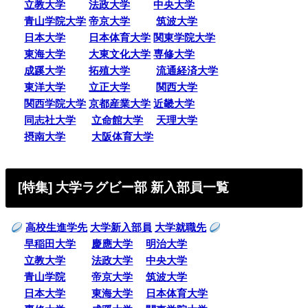
立教大学
法政大学
中央大学
青山学院大学
帝京大学
筑波大学
日本大学
日本体育大学
関東学院大学
東海大学
大東文化大学
専修大学
成蹊大学
拓殖大学
流通経済大学
東洋大学
立正大学
関西大学
関西学院大学
京都産業大学
近畿大学
同志社大学
立命館大学
天理大学
摂南大学
大阪体育大学
[特集] 大学ラグビー部 新入部員一覧
高校生進学先
大学新入部員
大学就職先
早稲田大学
慶應大学
明治大学
立教大学
法政大学
中央大学
青山学院
帝京大学
筑波大学
日本大学
東海大学
日本体育大学