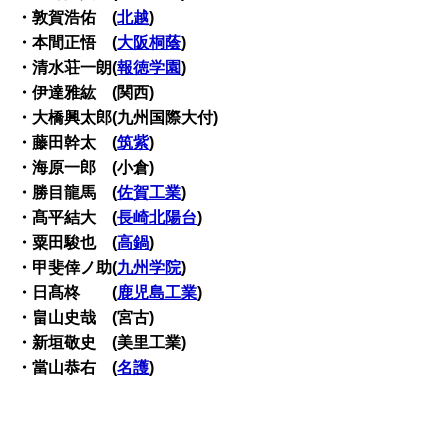
・敦賀浩佑 (
北越
)
・本間正悟 (
大阪桐蔭
)
・清水荘一朗(
報徳学園
)
・伊達雅紘 (関西)
・大橋興太郎(九州国際大付)
・藤田幹太 (
筑紫
)
・海原一郎 (小倉)
・勝目龍馬 (
佐賀工業
)
・髙平結大 (
長崎北陽台
)
・粟田駿也 (
高鍋
)
・甲斐倖ノ助(
九州学院
)
・日髙柊 (
鹿児島工業
)
・畠山史哉 (宮古)
・新垣敬史 (美里工業)
・當山恭右 (
名護
)