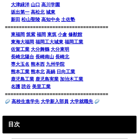
大津緑洋
山口
高川学園
坂出第一
高松北
城東
新田
松山聖陵
高知中央
土佐塾
=====================================
東福岡
筑紫
福岡
東筑
小倉
修猷館
東海大福岡
福岡工大城東
福岡工業
佐賀工業
大分舞鶴
大分東明
長崎北陽台
長崎南山
長崎北
専大玉名
熊本西
九州学院
熊本工業
熊本北
高鍋
日向工業
鹿児島工業
鹿児島実業
加治木工業
名護
読谷
美里工業
=====================================
高校生進学先
大学新入部員
大学就職先
目次