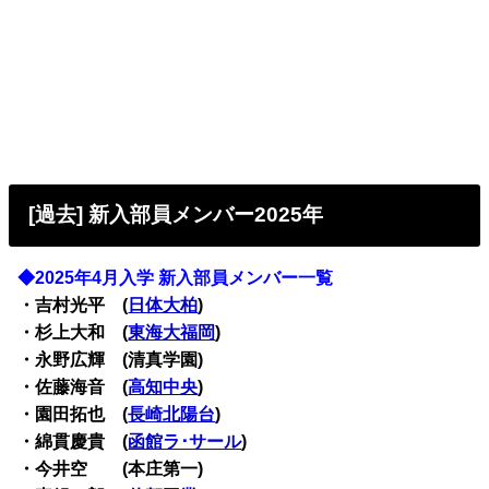
[過去] 新入部員メンバー2025年
◆2025年4月入学 新入部員メンバー一覧
・吉村光平 (
日体大柏
)
・杉上大和 (
東海大福岡
)
・永野広輝 (清真学園)
・佐藤海音 (
高知中央
)
・園田拓也 (
長崎北陽台
)
・綿貫慶貴 (
函館ラ･サール
)
・今井空 (本庄第一)