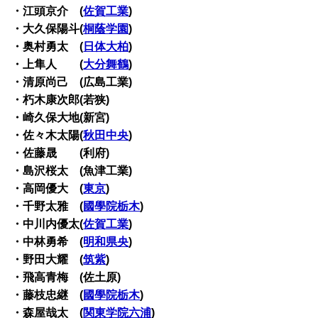
・江頭京介 (
佐賀工業
)
・大久保陽斗(
桐蔭学園
)
・奥村勇太 (
日体大柏
)
・上隼人 (
大分舞鶴
)
・清原尚己 (広島工業)
・朽木康次郎(若狭)
・崎久保大地(新宮)
・佐々木太陽(
秋田中央
)
・佐藤晟 (利府)
・島沢桜太 (魚津工業)
・高岡優大 (
東京
)
・千野太雅 (
國學院栃木
)
・中川内優太(
佐賀工業
)
・中林勇希 (
明和県央
)
・野田大耀 (
筑紫
)
・飛高青梅 (佐土原)
・藤枝忠継 (
國學院栃木
)
・森屋哉太 (
関東学院六浦
)