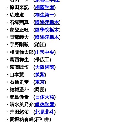
・原田来記 (
桐蔭学園
)
・広建進 (
桐生第一
)
・石塚翔真 (
國學院栃木
)
・家登正旺 (
國學院栃木
)
・岡部義大 (
國學院栃木
)
・宇野剛毅 (狛江)
・相間倫太郎(
山形中央
)
・葛西祥生 (帯広工)
・嘉藤匠悟 (
大阪桐蔭
)
・山本慧 (
筑紫
)
・石橋史堂 (
東京
)
・結城遥斗 (同朋)
・豊島優希 (
日体大柏
)
・清水英乃介(
報徳学園
)
・荒田悠佑 (
北見北斗
)
・夏堀祐有輝(石神井)