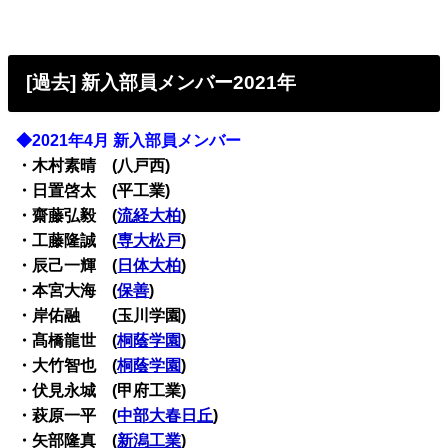
[過去] 新入部員メンバー2021年
◆2021年4月 新入部員メンバー
・木村素晴 (八戸西)
・日置啓太 (平工業)
・齋藤弘毅 (
流経大柏
)
・工藤隆誠 (
専大松戸
)
・辰己一輝 (
日体大柏
)
・本宮大海 (
保善
)
・岸佑融 (玉川学園)
・髙橋龍世 (
桐蔭学園
)
・大竹智也 (
桐蔭学園
)
・伏見永城 (甲府工業)
・萩原一平 (
中部大春日丘
)
・矢部隆真 (
新潟工業
)