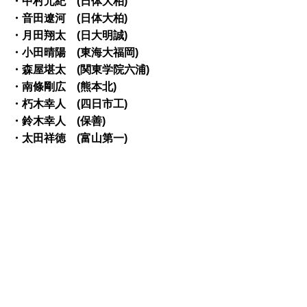
・中村元紀 (日体大柏)
・音田遼河 (日体大柏)
・月田翔太 (日大明誠)
・小田晴陽 (東海大福岡)
・森屋堪太 (関東学院六浦)
・南條剛広 (熊本北)
・朽木幸人 (四日市工)
・鈴木幸人 (保善)
・太田祥徳 (富山第一)