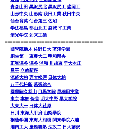
青森山田
黒沢尻北
黒沢尻工
盛岡工
山形中央
山形南
秋田工業
秋田中央
仙台育英
仙台第三
佐沼
学法福島
郡山北工
磐城
平工業
聖光学院
勿来工業
=====================================
國學院栃木
佐野日大
茗溪学園
桐生第一
東農大二
明和県央
正智深谷
深谷
浦和
川越東
早大本庄
昌平
立教新座
流経大柏
専大松戸
日体大柏
八千代松蔭
幕張総合
國學院久我山
目黒学院
早稲田実業
東京
本郷
保善
明大中野
早大学院
大東大一
日体大荏原
日川
東海大甲府
山梨学院
桐蔭学園
東海大相模
関東学院六浦
湘南工大
慶應義塾
法政二
日大藤沢