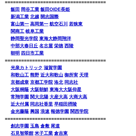
=====================================
飯田
岡谷工業
飯田OIDE長姫
新潟工業
北越
開志国際
富山第一
高岡第一
航空石川
若狭東
関商工
岐阜工業
静岡聖光学院
東海大静岡翔洋
中部大春日丘
名古屋
栄徳
西陵
朝明
四日市工業
=====================================
光泉カトリック
滋賀学園
和歌山工
熊野
近大和歌山
御所実
天理
京都成章
京都工学院
洛北
同志社
大阪桐蔭
大阪朝鮮
東海大大阪仰星
常翔学園
関大北陽
大産大高
大商大高
近大付属
同志社香里
早稲田摂陵
金光藤蔭
興国
浪速
報徳学園
関西学院
=====================================
創志学園
玉島
倉敷
尾道
石見智翠館
米子工業
倉吉東