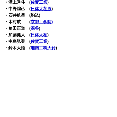
・溝上秀斗 (
佐賀工業
)
・中野煌己 (
日体大荏原
)
・石井航星 (駒込)
・木村航 (
京都工学院
)
・角田正道 (
深谷
)
・加藤健人 (
日体大柏
)
・中島弘登 (
佐賀工業
)
・鈴木大悟 (
湘南工科大付
)