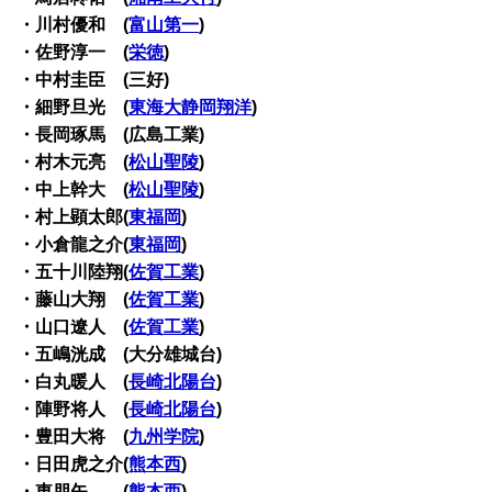
・川村優和 (
富山第一
)
・佐野淳一 (
栄徳
)
・中村圭臣 (三好)
・細野旦光 (
東海大静岡翔洋
)
・長岡琢馬 (広島工業)
・村木元亮 (
松山聖陵
)
・中上幹大 (
松山聖陵
)
・村上顕太郎(
東福岡
)
・小倉龍之介(
東福岡
)
・五十川陸翔(
佐賀工業
)
・藤山大翔 (
佐賀工業
)
・山口遼人 (
佐賀工業
)
・五嶋洸成 (大分雄城台)
・白丸暖人 (
長崎北陽台
)
・陣野将人 (
長崎北陽台
)
・豊田大将 (
九州学院
)
・日田虎之介(
熊本西
)
・東朋矢 (
熊本西
)