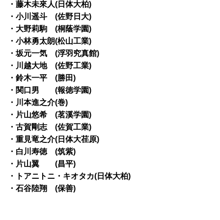
・藤木未來人(日体大柏)
・小川遥斗 (佐野日大)
・大野莉駒 (桐蔭学園)
・小林勇太朗(松山工業)
・坂元一気 (浮羽究真館)
・川越大地 (佐野工業)
・鈴木一平 (勝田)
・関口男 (報徳学園)
・川本進之介(巻)
・片山悠希 (茗溪学園)
・古賀剛志 (佐賀工業)
・重見竜之介(日体大荏原)
・白川寿徳 (筑紫)
・片山翼 (昌平)
・トアニトニ・キオタカ(日体大柏)
・石谷陸翔 (保善)