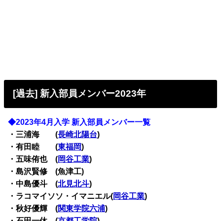
[過去] 新入部員メンバー2023年
◆2023年4月入学 新入部員メンバー一覧
・三浦海 (
長崎北陽台
)
・有田睦 (
東福岡
)
・五味侑也 (
岡谷工業
)
・島沢賢修 (魚津工)
・中島優斗 (
北見北斗
)
・ラコマイソソ・イマニエル(
岡谷工業
)
・秋好優輝 (
関東学院六浦
)
・石田一休 (
京都工学院
)