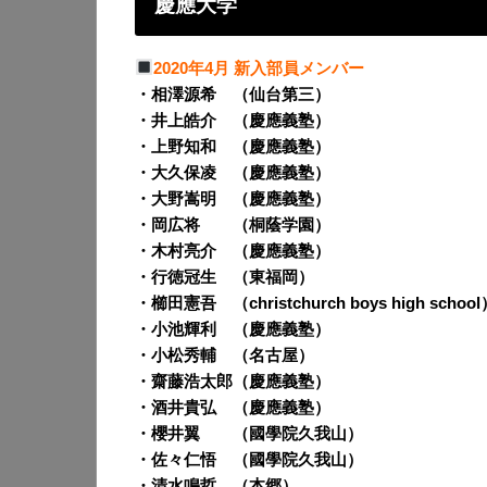
慶應大学
2020年4月 新入部員メンバー
・相澤源希 （仙台第三）
・井上皓介 （慶應義塾）
・上野知和 （慶應義塾）
・大久保凌 （慶應義塾）
・大野嵩明 （慶應義塾）
・岡広将 （桐蔭学園）
・木村亮介 （慶應義塾）
・行徳冠生 （東福岡）
・櫛田憲吾 （christchurch boys high school
・小池輝利 （慶應義塾）
・小松秀輔 （名古屋）
・齋藤浩太郎（慶應義塾）
・酒井貴弘 （慶應義塾）
・櫻井翼 （國學院久我山）
・佐々仁悟 （國學院久我山）
・清水鳴哲 （本郷）