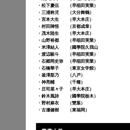
・松下慶伍
（早稲田実業）
・三浦称児
（大分舞鶴）
・宮本大生
（早大本庄）
・村田陣悟
（京都成章）
・茂木陸生
（早大本庄）
・山野裕都
（早稲田実業）
・米澤結人
（國學院久我山
・渡辺駿斗
（早稲田実業）
・石郷岡史弥
（早稲田実業）
・石橋華子
（東京女学館）
・釜澤梨乃
（八戸）
・神亮輔
（千種）
・庄司菜々子
（早大本庄）
・鈴木風詩
（國學院栃木）
・野村麻衣
（雙葉）
・古瀬健樹
（東福岡）