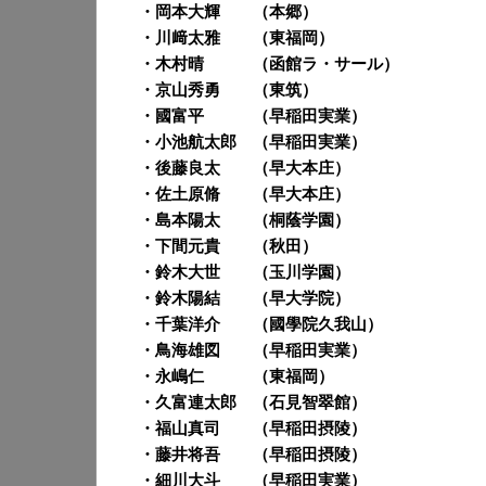
・岡本大輝
（本郷）
・川﨑太雅
（東福岡）
・木村晴
（函館ラ・サール）
・京山秀勇
（東筑）
・國富平
（早稲田実業）
・小池航太郎
（早稲田実業）
・後藤良太
（早大本庄）
・佐土原脩
（早大本庄）
・島本陽太
（桐蔭学園）
・下間元貴
（秋田）
・鈴木大世
（玉川学園）
・鈴木陽結
（早大学院）
・千葉洋介
（國學院久我山）
・鳥海雄図
（早稲田実業）
・永嶋仁
（東福岡）
・久富連太郎
（石見智翠館）
・福山真司
（早稲田摂陵）
・藤井将吾
（早稲田摂陵）
・細川大斗
（早稲田実業）