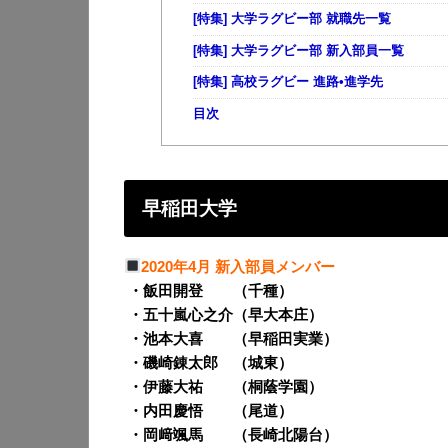
[特集] 大学ラグビー部 就職先一覧
[特集] 大学ラグビー部 新入部員一覧
[特集] 高校ラグビー 進路•進学先
目次
早稲田大学
2020年4月 新入部員メンバー
・飯田開登
（千種）
・五十嵐心之介（早大本庄）
・池本大喜
（早稲田実業）
・磯崎錬太郎
（城東）
・伊藤大祐
（桐蔭学園）
・内田慶悟
（尾道）
・岡﨑颯馬
（長崎北陽台）