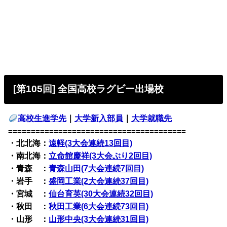
[第105回] 全国高校ラグビー出場校
高校生進学先
｜
大学新入部員
｜
大学就職先
=======================================
・北北海：
遠軽(3大会連続13回目)
・南北海：
立命館慶祥(3大会ぶり2回目)
・青森 ：
青森山田(7大会連続7回目)
・岩手 ：
盛岡工業(2大会連続37回目)
・宮城 ：
仙台育英(30大会連続32回目)
・秋田 ：
秋田工業(6大会連続73回目)
・山形 ：
山形中央(3大会連続31回目)