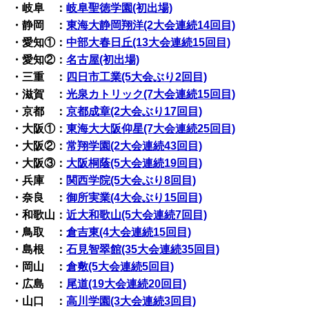
・岐阜 ：
岐阜聖徳学園(初出場)
・静岡 ：
東海大静岡翔洋(2大会連続14回目)
・愛知①：
中部大春日丘(13大会連続15回目)
・愛知②：
名古屋(初出場)
・三重 ：
四日市工業(5大会ぶり2回目)
・滋賀 ：
光泉カトリック(7大会連続15回目)
・京都 ：
京都成章(2大会ぶり17回目)
・大阪①：
東海大大阪仰星(7大会連続25回目)
・大阪②：
常翔学園(2大会連続43回目)
・大阪③：
大阪桐蔭(5大会連続19回目)
・兵庫 ：
関西学院(5大会ぶり8回目)
・奈良 ：
御所実業(4大会ぶり15回目)
・和歌山：
近大和歌山(5大会連続7回目)
・鳥取 ：
倉吉東(4大会連続15回目)
・島根 ：
石見智翠館(35大会連続35回目)
・岡山 ：
倉敷(5大会連続5回目)
・広島 ：
尾道(19大会連続20回目)
・山口 ：
高川学園(3大会連続3回目)