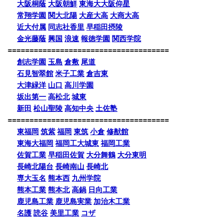
大阪桐蔭
大阪朝鮮
東海大大阪仰星
常翔学園
関大北陽
大産大高
大商大高
近大付属
同志社香里
早稲田摂陵
金光藤蔭
興国
浪速
報徳学園
関西学院
=====================================
創志学園
玉島
倉敷
尾道
石見智翠館
米子工業
倉吉東
大津緑洋
山口
高川学園
坂出第一
高松北
城東
新田
松山聖陵
高知中央
土佐塾
=====================================
東福岡
筑紫
福岡
東筑
小倉
修猷館
東海大福岡
福岡工大城東
福岡工業
佐賀工業
早稲田佐賀
大分舞鶴
大分東明
長崎北陽台
長崎南山
長崎北
専大玉名
熊本西
九州学院
熊本工業
熊本北
高鍋
日向工業
鹿児島工業
鹿児島実業
加治木工業
名護
読谷
美里工業
コザ