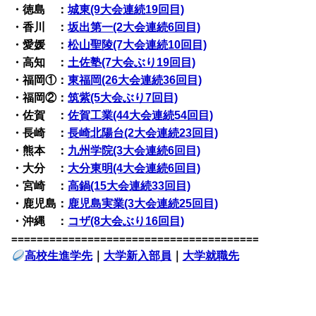
・徳島 ：
城東(9大会連続19回目)
・香川 ：
坂出第一(2大会連続6回目)
・愛媛 ：
松山聖陵(7大会連続10回目)
・高知 ：
土佐塾(7大会ぶり19回目)
・福岡①：
東福岡(26大会連続36回目)
・福岡②：
筑紫(5大会ぶり7回目)
・佐賀 ：
佐賀工業(44大会連続54回目)
・長崎 ：
長崎北陽台(2大会連続23回目)
・熊本 ：
九州学院(3大会連続6回目)
・大分 ：
大分東明(4大会連続6回目)
・宮崎 ：
高鍋(15大会連続33回目)
・鹿児島：
鹿児島実業(3大会連続25回目)
・沖縄 ：
コザ(8大会ぶり16回目)
=======================================
高校生進学先
｜
大学新入部員
｜
大学就職先