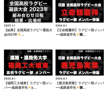
2025.1.1
2026.8.1
【結果】全国高校ラグビー選抜大
【立命館慶祥】ラグビー部メンバ
会2023年
…
ー•進路進学先
࿠…
花園・全国高校ラグビー
花園・全国高校ラグビー
2026.8.1
2026.8.1
【福岡工大城東】ラグビー部メン
【鹿児島実業】ラグビー部メンバ
バー•進路進学先
þ…
ー•進路進学先
࿠…