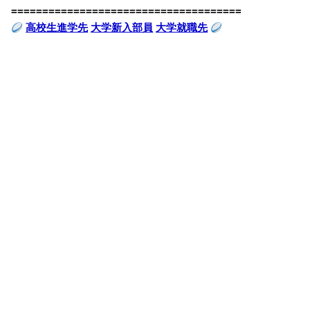
=====================================
高校生進学先
大学新入部員
大学就職先