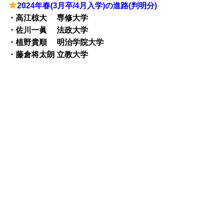
2024年春(3月卒/4月入学)の進路(判明分)
・高江椋大 専修大学
・佐川一眞 法政大学
・植野貴順 明治学院大学
・藤倉将太朗 立教大学