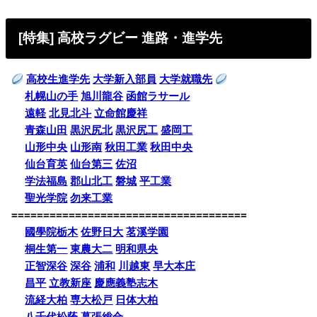
[特集] 高校ラグビー 進路・進学先
高校生進学先
大学新入部員
大学就職先
札幌山の手
旭川龍谷
函館ラサール
遠軽
北見北斗
立命館慶祥
青森山田
黒沢尻北
黒沢尻工
盛岡工
山形中央
山形南
秋田工業
秋田中央
仙台育英
仙台第三
佐沼
学法福島
郡山北工
磐城
平工業
聖光学院
勿来工業
=====================================
國學院栃木
佐野日大
茗溪学園
桐生第一
東農大二
明和県央
正智深谷
深谷
浦和
川越東
早大本庄
昌平
立教新座
慶應義塾志木
流経大柏
専大松戸
日体大柏