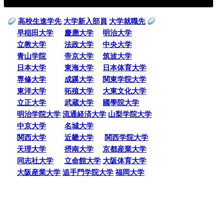
高校生進学先
大学新入部員
大学就職先
早稲田大学
慶應大学
明治大学
立教大学
法政大学
中央大学
青山学院
帝京大学
筑波大学
日本大学
東海大学
日本体育大学
専修大学
成蹊大学
関東学院大学
東洋大学
拓殖大学
大東文化大学
立正大学
武蔵大学
國學院大学
明治学院大学
流通経済大学
山梨学院大学
中京大学
名城大学
関西大学
近畿大学
関西学院大学
天理大学
摂南大学
京都産業大学
同志社大学
立命館大学
大阪体育大学
大阪産業大学
追手門学院大学
福岡大学