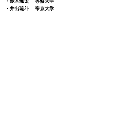
・鈴木颯太 専修大学
・井出琉斗 帝京大学