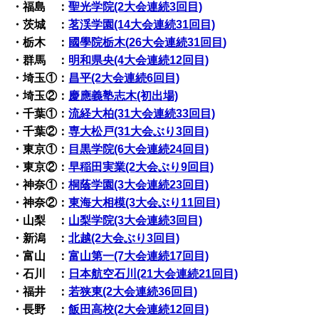
・福島 ：
聖光学院(2大会連続3回目)
・茨城 ：
茗渓学園(14大会連続31回目)
・栃木 ：
國學院栃木(
26
大会
連続31回目
)
・群馬 ：
明和県央(4大会連続12回目)
・埼玉①：
昌平(2大会連続6回目)
・埼玉②：
慶應義塾志木(初出場)
・千葉①：
流経大柏(31大会連続33回目)
・千葉②：
専大松戸(31大会ぶり3回目)
・東京①：
目黒学院(6大会連続24回目)
・東京②：
早稲田実業(2大会ぶり9回目)
・神奈①：
桐蔭学園(3大会連続23回目)
・神奈②：
東海大相模(3大会ぶり11回目)
・山梨 ：
山梨学院(3大会連続3回目)
・新潟 ：
北越(2大会ぶり3回目)
・富山 ：
富山第一(7大会連続17回目)
・石川 ：
日本航空石川(21大会連続21回目)
・福井 ：
若狭東(2大会連続36回目)
・長野 ：
飯田高校(2大会連続12回目)