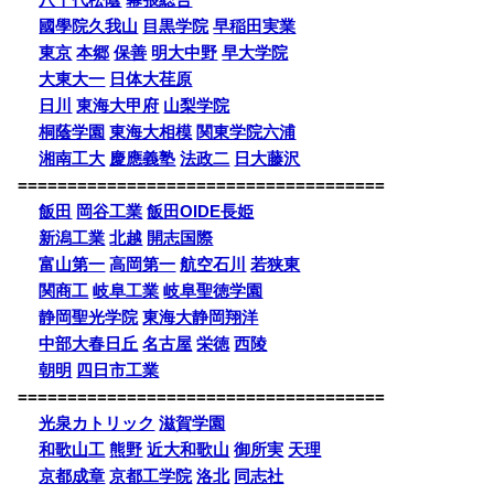
八千代松蔭
幕張総合
國學院久我山
目黒学院
早稲田実業
東京
本郷
保善
明大中野
早大学院
大東大一
日体大荏原
日川
東海大甲府
山梨学院
桐蔭学園
東海大相模
関東学院六浦
湘南工大
慶應義塾
法政二
日大藤沢
=====================================
飯田
岡谷工業
飯田OIDE長姫
新潟工業
北越
開志国際
富山第一
高岡第一
航空石川
若狭東
関商工
岐阜工業
岐阜聖徳学園
静岡聖光学院
東海大静岡翔洋
中部大春日丘
名古屋
栄徳
西陵
朝明
四日市工業
=====================================
光泉カトリック
滋賀学園
和歌山工
熊野
近大和歌山
御所実
天理
京都成章
京都工学院
洛北
同志社