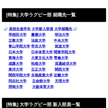
[特集] 大学ラグビー部 就職先一覧
高校生進学先
大学新入部員
大学就職先
早稲田大学
慶應大学
明治大学
立教大学
法政大学
中央大学
青山学院大学
帝京大学
筑波大学
日本大学
日本体育大学
関東学院大学
東海大学
大東文化大学
専修大学
成蹊大学
拓殖大学
流通経済大学
東洋大学
立正大学
関西大学
関西学院大学
京都産業大学
近畿大学
同志社大学
立命館大学
天理大学
摂南大学
大阪体育大学
[特集] 大学ラグビー部 新入部員一覧