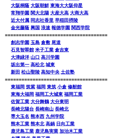
大阪桐蔭
大阪朝鮮
東海大大阪仰星
常翔学園
関大北陽
大産大高
大商大高
近大付属
同志社香里
早稲田摂陵
金光藤蔭
興国
浪速
報徳学園
関西学院
=====================================
創志学園
玉島
倉敷
尾道
石見智翠館
米子工業
倉吉東
大津緑洋
山口
高川学園
坂出第一
高松北
城東
新田
松山聖陵
高知中央
土佐塾
=====================================
東福岡
筑紫
福岡
東筑
小倉
修猷館
東海大福岡
福岡工大城東
福岡工業
佐賀工業
大分舞鶴
大分東明
長崎北陽台
長崎南山
長崎北
専大玉名
熊本西
九州学院
熊本工業
熊本北
高鍋
日向工業
鹿児島工業
鹿児島実業
加治木工業