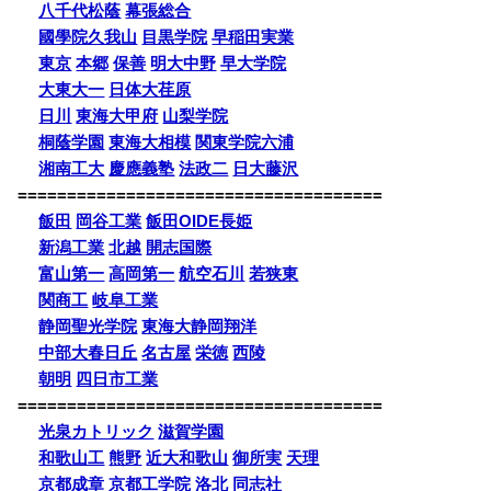
八千代松蔭
幕張総合
國學院久我山
目黒学院
早稲田実業
東京
本郷
保善
明大中野
早大学院
大東大一
日体大荏原
日川
東海大甲府
山梨学院
桐蔭学園
東海大相模
関東学院六浦
湘南工大
慶應義塾
法政二
日大藤沢
=====================================
飯田
岡谷工業
飯田OIDE長姫
新潟工業
北越
開志国際
富山第一
高岡第一
航空石川
若狭東
関商工
岐阜工業
静岡聖光学院
東海大静岡翔洋
中部大春日丘
名古屋
栄徳
西陵
朝明
四日市工業
=====================================
光泉カトリック
滋賀学園
和歌山工
熊野
近大和歌山
御所実
天理
京都成章
京都工学院
洛北
同志社