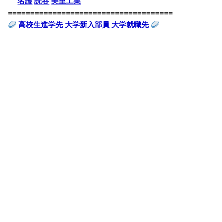
名護
読谷
美里工業
=====================================
高校生進学先
大学新入部員
大学就職先