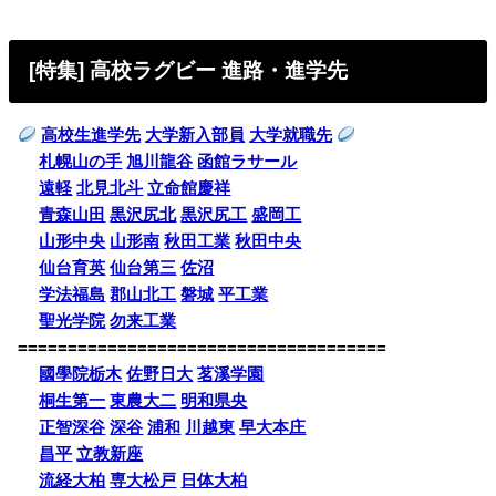
[特集] 高校ラグビー 進路・進学先
高校生進学先
大学新入部員
大学就職先
札幌山の手
旭川龍谷
函館ラサール
遠軽
北見北斗
立命館慶祥
青森山田
黒沢尻北
黒沢尻工
盛岡工
山形中央
山形南
秋田工業
秋田中央
仙台育英
仙台第三
佐沼
学法福島
郡山北工
磐城
平工業
聖光学院
勿来工業
=====================================
國學院栃木
佐野日大
茗溪学園
桐生第一
東農大二
明和県央
正智深谷
深谷
浦和
川越東
早大本庄
昌平
立教新座
流経大柏
専大松戸
日体大柏