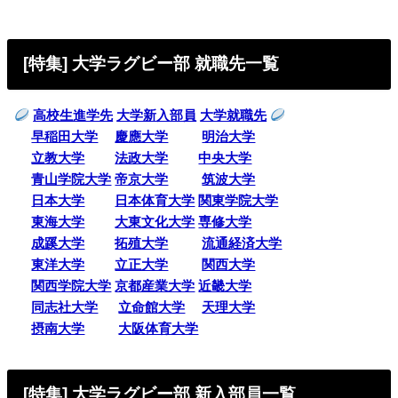
[特集] 大学ラグビー部 就職先一覧
高校生進学先
大学新入部員
大学就職先
早稲田大学
慶應大学
明治大学
立教大学
法政大学
中央大学
青山学院大学
帝京大学
筑波大学
日本大学
日本体育大学
関東学院大学
東海大学
大東文化大学
専修大学
成蹊大学
拓殖大学
流通経済大学
東洋大学
立正大学
関西大学
関西学院大学
京都産業大学
近畿大学
同志社大学
立命館大学
天理大学
摂南大学
大阪体育大学
[特集] 大学ラグビー部 新入部員一覧