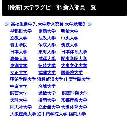
[特集] 大学ラグビー部 新入部員一覧
高校生進学先
大学新入部員
大学就職先
早稲田大学
慶應大学
明治大学
立教大学
法政大学
中央大学
青山学院
帝京大学
筑波大学
日本大学
東海大学
日本体育大学
専修大学
成蹊大学
関東学院大学
東洋大学
拓殖大学
大東文化大学
立正大学
武蔵大学
國學院大学
明治学院大学
流通経済大学
山梨学院大学
中京大学
名城大学
関西大学
近畿大学
関西学院大学
天理大学
摂南大学
京都産業大学
同志社大学
立命館大学
大阪体育大学
大阪産業大学
追手門学院大学
福岡大学