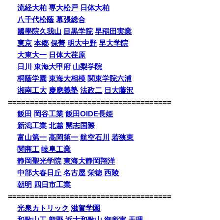
流経大柏
専大松戸
日体大柏
八千代松蔭
幕張総合
國學院久我山
目黒学院
早稲田実業
東京
本郷
保善
明大中野
早大学院
大東大一
日体大荏原
日川
東海大甲府
山梨学院
桐蔭学園
東海大相模
関東学院六浦
湘南工大
慶應義塾
法政二
日大藤沢
=====================================
飯田
岡谷工業
飯田OIDE長姫
新潟工業
北越
開志国際
富山第一
高岡第一
航空石川
若狭東
関商工
岐阜工業
静岡聖光学院
東海大静岡翔洋
中部大春日丘
名古屋
栄徳
西陵
朝明
四日市工業
=====================================
光泉カトリック
滋賀学園