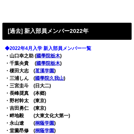
[過去] 新入部員メンバー2022年
◆2022年4月入学 新入部員メンバー一覧
・山口幸之助 (
國學院栃木
)
・千葉央貴 (
國學院栃木
)
・榎田大志 (
茗溪学園
)
・三浦しん (
國學院久我山
)
・三宮圭斗 (日大二)
・長峰奨真 (本郷)
・野村幹太 (東京)
・吉田勇仁 (東京)
・畔地毅 (大東文化大第一)
・永山遼 (
桐蔭学園
)
・堂薗昂修 (
桐蔭学園
)