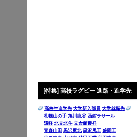
[特集] 高校ラグビー 進路・進学先
高校生進学先
大学新入部員
大学就職先
札幌山の手
旭川龍谷
函館ラサール
遠軽
北見北斗
立命館慶祥
青森山田
黒沢尻北
黒沢尻工
盛岡工