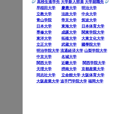
高校生進学先
大学新入部員
大学就職先
早稲田大学
慶應大学
明治大学
立教大学
法政大学
中央大学
青山学院
帝京大学
筑波大学
日本大学
東海大学
日本体育大学
専修大学
成蹊大学
関東学院大学
東洋大学
拓殖大学
大東文化大学
立正大学
武蔵大学
國學院大学
明治学院大学
流通経済大学
山梨学院大学
中京大学
名城大学
関西大学
近畿大学
関西学院大学
天理大学
摂南大学
京都産業大学
同志社大学
立命館大学
大阪体育大学
大阪産業大学
追手門学院大学
福岡大学