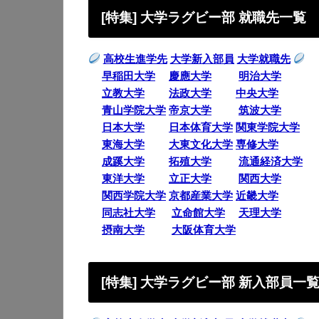
[特集] 大学ラグビー部 就職先一覧
高校生進学先
大学新入部員
大学就職先
早稲田大学
慶應大学
明治大学
立教大学
法政大学
中央大学
青山学院大学
帝京大学
筑波大学
日本大学
日本体育大学
関東学院大学
東海大学
大東文化大学
専修大学
成蹊大学
拓殖大学
流通経済大学
東洋大学
立正大学
関西大学
関西学院大学
京都産業大学
近畿大学
同志社大学
立命館大学
天理大学
摂南大学
大阪体育大学
[特集] 大学ラグビー部 新入部員一