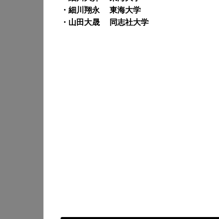
・細川翔永 東海大学
・山田大晟 同志社大学