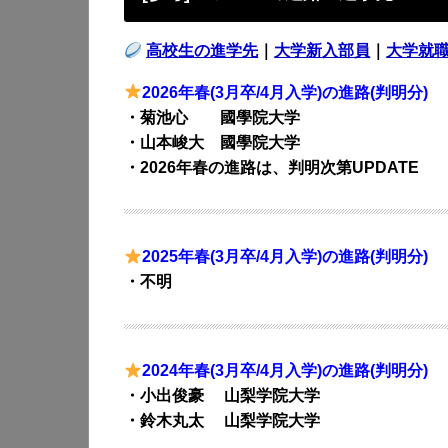
高校生の進学先
｜
大学新入部員
｜
大学就
2026年春(3月卒/4月入学)の進路(判明分)
・菊池心 國學院大学
・山本峻大 國學院大学
・2026年春の進路は、判明次第UPDATE
2025年春(3月卒/4月入学)の進路(判明分)
・不明
2024年春(3月卒/4月入学)の進路(判明分)
・小出俊豪 山梨学院大学
・鈴木丸太 山梨学院大学