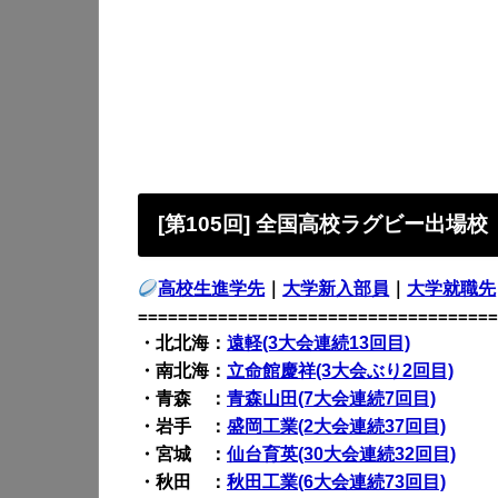
[第105回] 全国高校ラグビー出場校
高校生進学先
｜
大学新入部員
｜
大学就職先
====================================
・北北海：
遠軽(3大会連続13回目)
・南北海：
立命館慶祥(3大会ぶり2回目)
・青森 ：
青森山田(7大会連続7回目)
・岩手 ：
盛岡工業(2大会連続37回目)
・宮城 ：
仙台育英(30大会連続32回目)
・秋田 ：
秋田工業(6大会連続73回目)