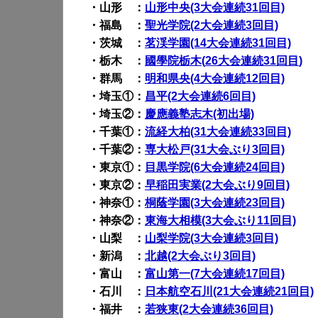
・山形 ：
山形中央(3大会連続31回目)
・福島 ：
聖光学院(2大会連続3回目)
・茨城 ：
茗渓学園(14大会連続31回目)
・栃木 ：
國學院栃木(
26
大会
連続31回目
)
・群馬 ：
明和県央(4大会連続12回目)
・埼玉①：
昌平(2大会連続6回目)
・埼玉②：
慶應義塾志木(初出場)
・千葉①：
流経大柏(31大会連続33回目)
・千葉②：
専大松戸(31大会ぶり3回目)
・東京①：
目黒学院(6大会連続24回目)
・東京②：
早稲田実業(2大会ぶり9回目)
・神奈①：
桐蔭学園(3大会連続23回目)
・神奈②：
東海大相模(3大会ぶり11回目)
・山梨 ：
山梨学院(3大会連続3回目)
・新潟 ：
北越(2大会ぶり3回目)
・富山 ：
富山第一(7大会連続17回目)
・石川 ：
日本航空石川(21大会連続21回目)
・福井 ：
若狭東(2大会連続36回目)