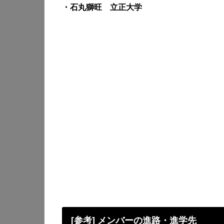
・石丸獅旺 立正大学
[参考] メンバーの進路・進学先