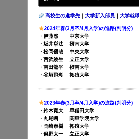
高校生の進学先
｜
大学新入部員
｜
大学就
2024年春(3月卒/4月入学)の進路(判明分)
・伊藤然 中京大学
・坂井挙汰 摂南大学
・松岡優哉 中央大学
・西浜綾生 立正大学
・南田龍平 摂南大学
・谷垣飛瑚 拓殖大学
2023年春(3月卒/4月入学)の進路(判明分)
・鈴木寛大 早稲田大学
・丸尾瞬 関東学院大学
・岡崎泰樹 拓殖大学
・俣野太一 立正大学