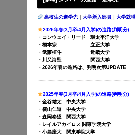
高校生の進学先
｜
大学新入部員
｜
大学就
2026年春(3月卒/4月入学)の進路(判明分)
・コンウェイ・リード 環太平洋大学
・橋本宗 立正大学
・武藤柾斗 近畿大学
・川又海聖 関西大学
・2026年春の進路は、判明次第UPDATE
2025年春(3月卒/4月入学)の進路(判明分)
・金谷結太 中央大学
・横山仁道 中央大学
・森岡泰望 関西大学
・レイルアカイロス 関東学院大学
・小島慶大 関東学院大学