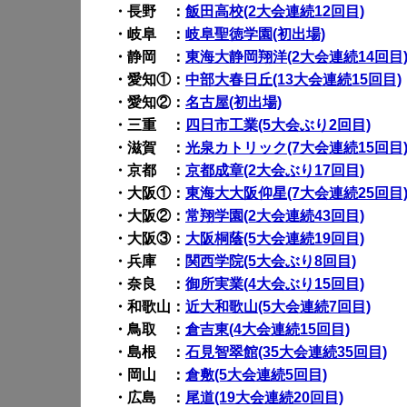
・長野 ：
飯田高校(2大会連続12回目)
・岐阜 ：
岐阜聖徳学園(初出場)
・静岡 ：
東海大静岡翔洋(2大会連続14回目
・愛知①：
中部大春日丘(13大会連続15回目)
・愛知②：
名古屋(初出場)
・三重 ：
四日市工業(5大会ぶり2回目)
・滋賀 ：
光泉カトリック(7大会連続15回目
・京都 ：
京都成章(2大会ぶり17回目)
・大阪①：
東海大大阪仰星(7大会連続25回目
・大阪②：
常翔学園(2大会連続43回目)
・大阪③：
大阪桐蔭(5大会連続19回目)
・兵庫 ：
関西学院(5大会ぶり8回目)
・奈良 ：
御所実業(4大会ぶり15回目)
・和歌山：
近大和歌山(5大会連続7回目)
・鳥取 ：
倉吉東(4大会連続15回目)
・島根 ：
石見智翠館(35大会連続35回目)
・岡山 ：
倉敷(5大会連続5回目)
・広島 ：
尾道(19大会連続20回目)