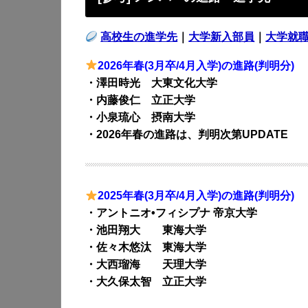
高校生の進学先
｜
大学新入部員
｜
大学就
2026年春(3月卒/4月入学)の進路(判明分)
・澤田時光 大東文化大学
・内藤俊仁 立正大学
・小泉琉心 摂南大学
・2026年春の進路は、判明次第UPDATE
2025年春(3月卒/4月入学)の進路(判明分)
・アントニオ•フィシプナ 帝京大学
・池田翔大 東海大学
・佐々木悠汰 東海大学
・大西瑠海 天理大学
・大久保太智 立正大学