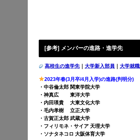
[参考] メンバーの進路・進学先
高校生の進学先
｜
大学新入部員
｜
大学就職
2023年春(3月卒/4月入学)の進路(判明分)
・中谷倫太郎 関東学院大学
・神真広 東洋大学
・内田瑛貴 大東文化大学
・毛内孝樹 立正大学
・古賀正太郎 武蔵大学
・フィリモネ・サイア 天理大学
・ソナタネコロ 大阪体育大学