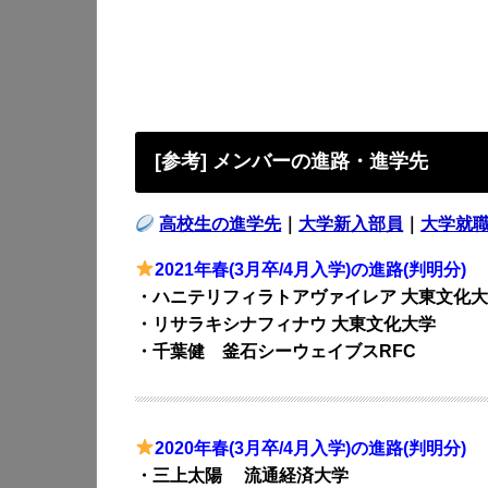
[参考] メンバーの進路・進学先
高校生の進学先
｜
大学新入部員
｜
大学就
2021年春(3月卒/4月入学)の進路(判明分)
・ハニテリフィラトアヴァイレア 大東文化
・リサラキシナフィナウ 大東文化大学
・千葉健 釜石シーウェイブスRFC
2020年春(3月卒/4月入学)の進路(判明分)
・三上太陽 流通経済大学