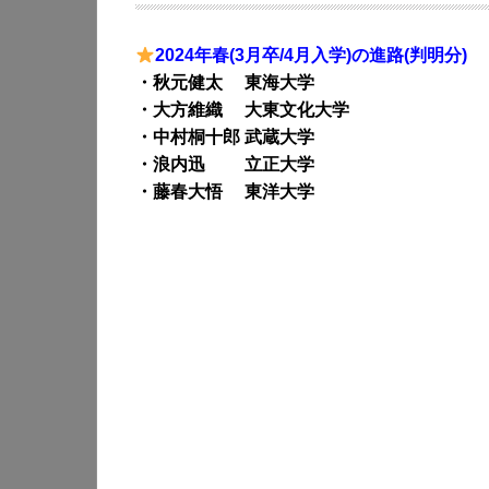
2024年春(3月卒/4月入学)の進路(判明分)
・秋元健太 東海大学
・大方維織 大東文化大学
・中村桐十郎 武蔵大学
・浪内迅 立正大学
・藤春大悟 東洋大学