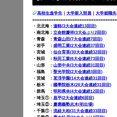
高校生進学先
｜
大学新入部員
｜
大学就職先
====================================
・北北海：
遠軽(3大会連続13回目)
・南北海：
立命館慶祥(3大会ぶり2回目)
・青森 ：
青森山田(7大会連続7回目)
・岩手 ：
盛岡工業(2大会連続37回目)
・宮城 ：
仙台育英(30大会連続32回目)
・秋田 ：
秋田工業(6大会連続73回目)
・山形 ：
山形中央(3大会連続31回目)
・福島 ：
聖光学院(2大会連続3回目)
・茨城 ：
茗渓学園(14大会連続31回目)
・栃木 ：
國學院栃木(
26
大会
連続31回目
)
・群馬 ：
明和県央(4大会連続12回目)
・埼玉①：
昌平(2大会連続6回目)
・埼玉②：
慶應義塾志木(初出場)
・千葉①：
流経大柏(31大会連続33回目)