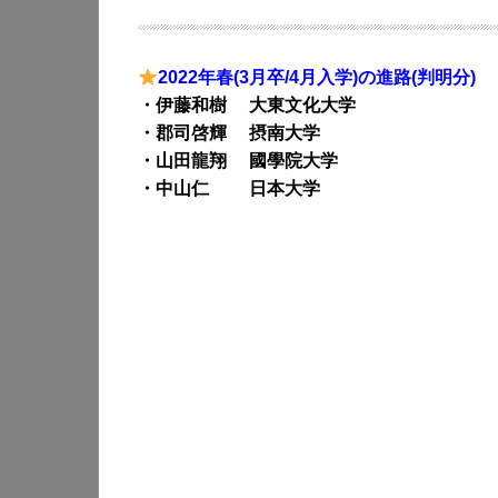
2022年春(3月卒/4月入学)の進路(判明分)
・伊藤和樹 大東文化大学
・郡司啓輝 摂南大学
・山田龍翔 國學院大学
・中山仁 日本大学