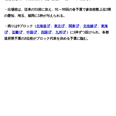
・出場校は、従来の51校に加え、91～99回の各予選で参加校数上位3県
の愛知、埼玉、福岡に1枠が与えられる。
・残りは9ブロック（
北海道
、
東北
、
関東
、
北信越
、
東海
、
近畿
、
中国
、
四国
、
九州
）に1枠ずつ設けられ、各都
道府県予選の2位校がブロック代表を決める予選に臨む。