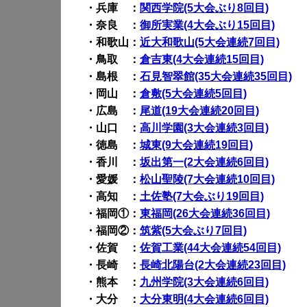
・兵庫 ：
関西学院(5大会ぶり8回目)
・奈良 ：
御所実業(4大会ぶり15回目)
・和歌山：
近大和歌山(5大会連続7回目)
・鳥取 ：
倉吉東(4大会連続15回目)
・島根 ：
石見智翠館(35大会連続35回目)
・岡山 ：
倉敷(5大会連続5回目)
・広島 ：
尾道(19大会連続20回目)
・山口 ：
高川学園(3大会連続3回目)
・徳島 ：
城東(9大会連続19回目)
・香川 ：
坂出第一(2大会連続6回目)
・愛媛 ：
松山聖陵(7大会連続10回目)
・高知 ：
土佐塾(7大会ぶり19回目)
・福岡①：
東福岡(26大会連続36回目)
・福岡②：
筑紫(5大会ぶり7回目)
・佐賀 ：
佐賀工業(44大会連続54回目)
・長崎 ：
長崎北陽台(2大会連続23回目)
・熊本 ：
九州学院(3大会連続6回目)
・大分 ：
大分東明(4大会連続6回目)