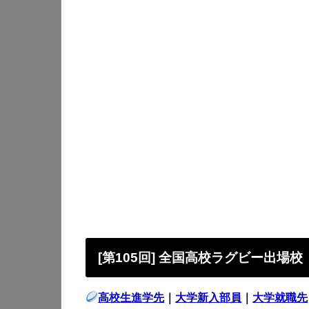
[第105回] 全国高校ラグビー出場校
高校生進学先
｜
大学新入部員
｜
大学就職先