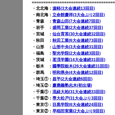
====================================
・北北海：
遠軽(3大会連続13回目)
・南北海：
立命館慶祥(3大会ぶり2回目)
・青森 ：
青森山田(7大会連続7回目)
・岩手 ：
盛岡工業(2大会連続37回目)
・宮城 ：
仙台育英(30大会連続32回目)
・秋田 ：
秋田工業(6大会連続73回目)
・山形 ：
山形中央(3大会連続31回目)
・福島 ：
聖光学院(2大会連続3回目)
・茨城 ：
茗渓学園(14大会連続31回目)
・栃木 ：
國學院栃木(
26
大会
連続31回目
)
・群馬 ：
明和県央(4大会連続12回目)
・埼玉①：
昌平(2大会連続6回目)
・埼玉②：
慶應義塾志木(初出場)
・千葉①：
流経大柏(31大会連続33回目)
・千葉②：
専大松戸(31大会ぶり3回目)
・東京①：
目黒学院(6大会連続24回目)
・東京②：
早稲田実業(2大会ぶり9回目)