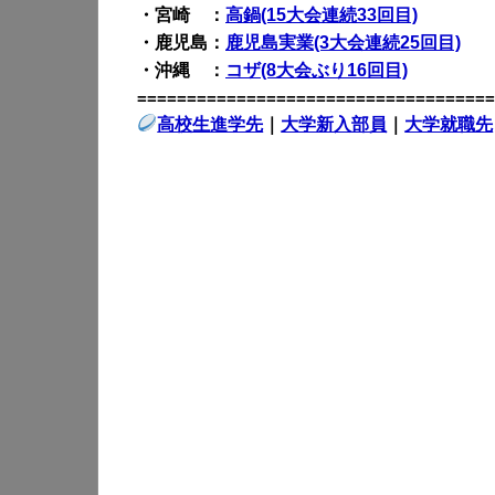
・宮崎 ：
高鍋(15大会連続33回目)
・鹿児島：
鹿児島実業(3大会連続25回目)
・沖縄 ：
コザ(8大会ぶり16回目)
====================================
高校生進学先
｜
大学新入部員
｜
大学就職先