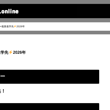
line
•進路進学先
2026年
進学先
2026年
バー
集！