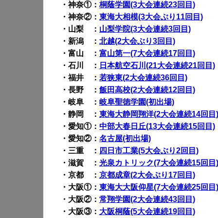
・神奈①：
桐蔭学園(3大会連続23回目)
・神奈②：
東海大相模(3大会ぶり11回目)
・山梨 ：
山梨学院(3大会連続3回目)
・新潟 ：
北越(2大会ぶり3回目)
・富山 ：
富山第一(7大会連続17回目)
・石川 ：
日本航空石川(21大会連続21回目)
・福井 ：
若狭東(2大会連続36回目)
・長野 ：
飯田高校(2大会連続12回目)
・岐阜 ：
岐阜聖徳学園(初出場)
・静岡 ：
東海大静岡翔洋(2大会連続14回目
・愛知①：
中部大春日丘(13大会連続15回目)
・愛知②：
名古屋(初出場)
・三重 ：
四日市工業(5大会ぶり2回目)
・滋賀 ：
光泉カトリック(7大会連続15回目
・京都 ：
京都成章(2大会ぶり17回目)
・大阪①：
東海大大阪仰星(7大会連続25回目
・大阪②：
常翔学園(2大会連続43回目)
・大阪③：
大阪桐蔭(5大会連続19回目)