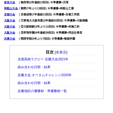
奈良大会
｜御所実(2年連続13回目) ※準優勝=天理
和歌山大会
｜熊野(7年ぶり13回目) ※準優勝=和歌山工業
京都大会
｜京都成章(7年連続13回目) ※準優勝=京都工学院
大阪大会
｜①東海大大阪仰星(2年連続20回目) ※準優勝=大阪桐蔭
大阪大会
｜②大阪朝鮮(2年ぶり11回目) ※準優勝=布施工科
大阪大会
｜③常翔学園(6年連続39回目) ※準優勝=同志社香里
兵庫大会
｜関西学院(5年ぶり7回目) ※準優勝=報徳学園
目次
[
非表示
]
全国高校ラグビー 近畿大会2021年
組み合わせ日程・結果
近畿大会 オータムチャレンジ2020年
組み合わせ日程・結果
近畿地区の優勝校・準優勝校一覧