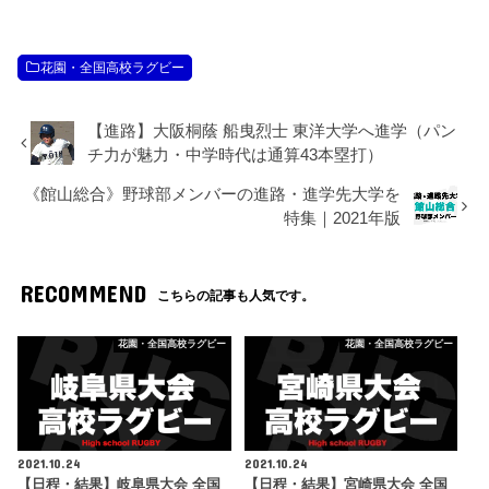
花園・全国高校ラグビー
【進路】大阪桐蔭 船曳烈士 東洋大学へ進学（パン
チ力が魅力・中学時代は通算43本塁打）
《館山総合》野球部メンバーの進路・進学先大学を
特集｜2021年版
RECOMMEND
こちらの記事も人気です。
花園・全国高校ラグビー
花園・全国高校ラグビー
2021.10.24
2021.10.24
【日程・結果】岐阜県大会 全国
【日程・結果】宮崎県大会 全国