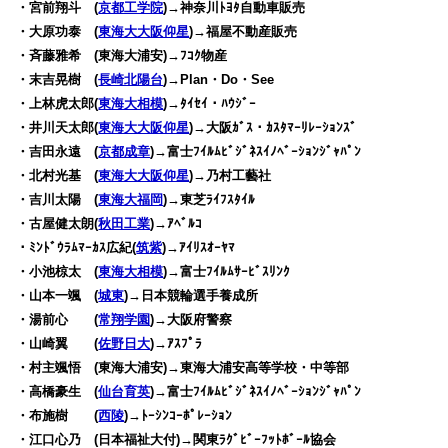
・宮前翔斗 (
京都工学院
)→神奈川ﾄﾖﾀ自動車販売
・大原功泰 (
東海大大阪仰星
)→福屋不動産販売
・斉藤雅希 (東海大浦安)→ﾌｺｸ物産
・末吉晃樹 (
長崎北陽台
)→Plan・Do・See
・上林虎太郎(
東海大相模
)→ﾀｲｾｲ・ﾊｳｼﾞｰ
・井川天太郎(
東海大大阪仰星
)→大阪ｶﾞｽ・ｶｽﾀﾏｰﾘﾚｰｼｮﾝｽﾞ
・吉田永遠 (
京都成章
)→富士ﾌｲﾙﾑﾋﾞｼﾞﾈｽｲﾉﾍﾞｰｼｮﾝｼﾞｬﾊﾟﾝ
・北村光基 (
東海大大阪仰星
)→乃村工藝社
・吉川太陽 (
東海大福岡
)→東芝ﾗｲﾌｽﾀｲﾙ
・古屋健太朗(
秋田工業
)→ｱﾍﾞﾙｺ
・ﾐﾝﾄﾞｳﾗﾑﾏｰｶｽ広紀(
筑紫
)→ｱｲﾘｽｵｰﾔﾏ
・小池椋太 (
東海大相模
)→富士ﾌｲﾙﾑｻｰﾋﾞｽﾘﾝｸ
・山本一颯 (
城東
)→日本競輪選手養成所
・湯前心 (
常翔学園
)→大阪府警察
・山崎翼 (
佐野日大
)→ｱｽﾌﾟﾗ
・村主颯悟 (東海大浦安)→東海大浦安高等学校・中等部
・高橋豪生 (
仙台育英
)→富士ﾌｲﾙﾑﾋﾞｼﾞﾈｽｲﾉﾍﾞｰｼｮﾝｼﾞｬﾊﾟﾝ
・布施樹 (
西陵
)→ﾄｰｼﾝｺｰﾎﾟﾚｰｼｮﾝ
・江口心乃 (日本福祉大付)→関東ﾗｸﾞﾋﾞｰﾌｯﾄﾎﾞｰﾙ協会