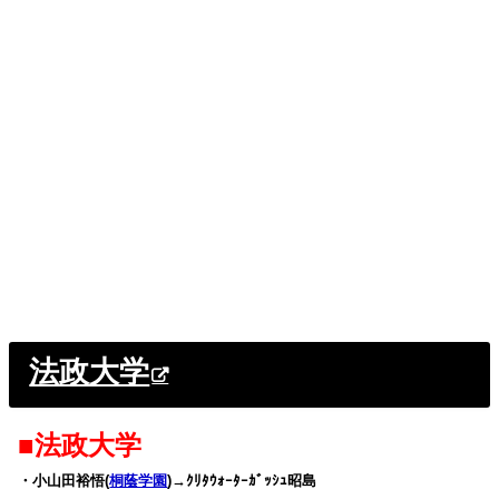
法政大学
■法政大学
・小山田裕悟(
桐蔭学園
)→ｸﾘﾀｳｫｰﾀｰｶﾞｯｼｭ昭島