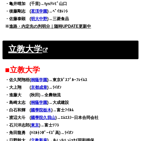
・亀井晴加 (千里)→tysﾃﾚﾋﾞ山口
・後藤剛志 (
茗渓学園
)→ﾍﾞｲｶﾚﾝﾄ
・佐藤泰顕 (
明大中野
)→三菱食品
※
進路・内定先の判明分｜随時UPDATE更新中
立教大学
■立教大学
・佐久間翔梧(
桐蔭学園
)→東京ｶﾞｽﾌﾞﾙｰﾌﾚｲﾑｽ
・大上翔 (
京都成章
)→ﾗｲｵﾝ
・進藤大 (秋田)→全農物流
・島崎太志 (
桐蔭学園
)→大成建設
・白石和輝 (
國學院栃木
)→富士ﾌｲﾙﾑ
・渡辺大斗 (
國學院久我山
)→ｴﾑｴｽｼｰ日本合同会社
・石川洋志郎(
東京
)→富士ｿﾌﾄ
・角田龍勇 (ﾊﾐﾙﾄﾝﾎﾞｰｲｽﾞ高)→ﾗｲｵﾝ
・日野幹太 (
立教新座
)→あいおいﾆｯｾｲ同和損保