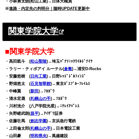
・小林勇太朗(松山工業)→日体大職員
※
進路・内定先の判明分｜随時UPDATE更新中
関東学院大学
■関東学院大学
・髙田凱斗 (
松山聖陵
)→埼玉ﾊﾟﾅｿﾆｯｸﾜｲﾙﾄﾞﾅｲﾂ
・ラリー・ティポアイ ルーテル(
倉敷
)→浦安D-Rocks
・安藤悠樹 (
日向工業
)→日野ﾚｯﾄﾞﾄﾞﾙﾌｨﾝｽﾞ
・野畑悠太 (
石見智翠館
)→東京ｶﾞｽﾌﾞﾙｰﾌﾚｲﾑｽ
・中峰翼 (
新田
)→ﾌｶｶﾞﾜ
・清水宏晟 (
札幌山の手
)→ﾌｶｶﾞﾜ
・川村洸介 (八戸学院光星)→ﾆﾁﾚｲｱﾊﾟﾚｽ
・矢野嵯武朗(
昌平
)→ｱｲｻﾞﾜ証券
・佐藤壮馬 (
創志学園
)→京浜急行電鉄
・上田倫太郎(
札幌山の手
)→日本電設工業
・山田豪 (
明和県央
)→風越建設