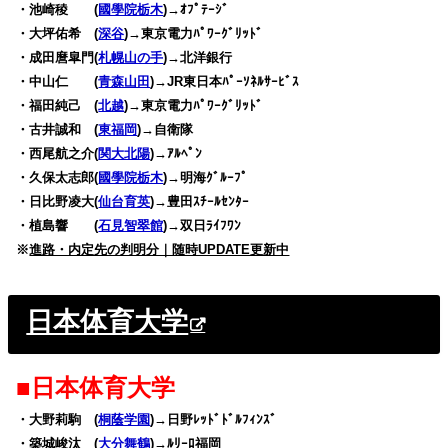
・池崎稜 (
國學院栃木
)→ｵﾌﾟﾃｰｼﾞ
・大坪佑希 (
深谷
)→東京電力ﾊﾟﾜｰｸﾞﾘｯﾄﾞ
・成田麿皐門(
札幌山の手
)→北洋銀行
・中山仁 (
青森山田
)→JR東日本ﾊﾟｰｿﾈﾙｻｰﾋﾞｽ
・福田純己 (
北越
)→東京電力ﾊﾟﾜｰｸﾞﾘｯﾄﾞ
・古井誠和 (
東福岡
)→自衛隊
・西尾航之介(
関大北陽
)→ｱﾙﾍﾟﾝ
・久保太志郎(
國學院栃木
)→明海ｸﾞﾙｰﾌﾟ
・日比野凌大(
仙台育英
)→豊田ｽﾁｰﾙｾﾝﾀｰ
・植島響 (
石見智翠館
)→双日ﾗｲﾌﾜﾝ
※
進路・内定先の判明分｜随時UPDATE更新中
日本体育大学
■日本体育大学
・大野莉駒 (
桐蔭学園
)→日野ﾚｯﾄﾞﾄﾞﾙﾌｨﾝｽﾞ
・築城峻汰 (
大分舞鶴
)→ﾙﾘｰﾛ福岡