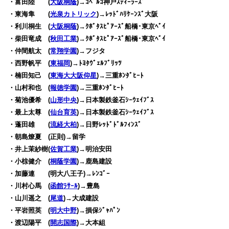
・富田陸 (
大阪桐蔭
)→ｺﾍﾞﾙｺ神戸ｽﾃｨｰﾗｰｽﾞ
・東海隼 (
光泉カトリック
)→ﾚｯﾄﾞﾊﾘｹｰﾝｽﾞ大阪
・利川桐生 (
大阪桐蔭
)→ｸﾎﾞﾀｽﾋﾟｱｰｽﾞ船橋･東京ﾍﾞｲ
・柴田竜成 (
秋田工業
)→ｸﾎﾞﾀｽﾋﾟｱｰｽﾞ船橋･東京ﾍﾞｲ
・仲間航太 (
常翔学園
)→フジタ
・西野帆平 (
東福岡
)→ﾄﾖﾀｳﾞｪﾙﾌﾞﾘｯﾂ
・楠田知己 (
東海大大阪仰星
)→三重ﾎﾝﾀﾞﾋｰﾄ
・山村和也 (
報徳学園
)→三重ﾎﾝﾀﾞﾋｰﾄ
・菊池優希 (
山形中央
)→日本製鉄釜石ｼｰｳｪｲﾌﾞｽ
・最上太尊 (
仙台育英
)→日本製鉄釜石ｼｰｳｪｲﾌﾞｽ
・蓬田雄 (
流経大柏
)→日野ﾚｯﾄﾞﾄﾞﾙﾌｨﾝｽﾞ
・朝島燎夏 (正則)→留学
・井上茉紗樹(
佐賀工業
)→明治安田
・小椋健介 (
桐蔭学園
)→鹿島建設
・加藤連 (明大八王子)→ﾚﾝｺﾞｰ
・川村心馬 (
函館ﾗｻｰﾙ
)→豊島
・山川遥之 (
尾道
)→大成建設
・平岩照英 (
明大中野
)→損保ｼﾞｬﾊﾟﾝ
・渡辺陽平 (
開志国際
)→大本組