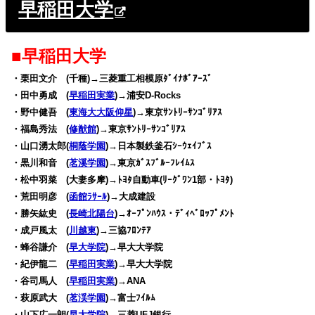
早稲田大学
■早稲田大学
・栗田文介 (千種)→三菱重工相模原ﾀﾞｲﾅﾎﾞｱｰｽﾞ
・田中勇成 (
早稲田実業
)→浦安D-Rocks
・野中健吾 (
東海大大阪仰星
)→東京ｻﾝﾄﾘｰｻﾝｺﾞﾘｱｽ
・福島秀法 (
修猷館
)→東京ｻﾝﾄﾘｰｻﾝｺﾞﾘｱｽ
・山口湧太郎(
桐蔭学園
)→日本製鉄釜石ｼｰｳｪｲﾌﾞｽ
・黒川和音 (
茗溪学園
)→東京ｶﾞｽﾌﾞﾙｰﾌﾚｲﾑｽ
・松中羽菜 (大妻多摩)→ﾄﾖﾀ自動車(ﾘｰｸﾞﾜﾝ1部・ﾄﾖﾀ)
・荒田明彦 (
函館ﾗｻｰﾙ
)→大成建設
・勝矢紘史 (
長崎北陽台
)→ｵｰﾌﾟﾝﾊｳｽ・ﾃﾞｨﾍﾞﾛｯﾌﾟﾒﾝﾄ
・成戸風太 (
川越東
)→三協ﾌﾛﾝﾃｱ
・蜂谷謙介 (
早大学院
)→早大大学院
・紀伊龍二 (
早稲田実業
)→早大大学院
・谷司馬人 (
早稲田実業
)→ANA
・萩原武大 (
茗渓学園
)→富士ﾌｲﾙﾑ
・山下広一朗(
早大学院
)→三菱UFJ銀行