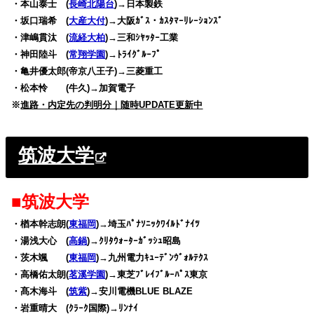
・本山泰士 (
長崎北陽台
)→日本製鉄
・坂口瑞希 (
大産大付
)→大阪ｶﾞｽ・ｶｽﾀﾏｰﾘﾚｰｼｮﾝｽﾞ
・津嶋貫汰 (
流経大柏
)→三和ｼﾔｯﾀｰ工業
・神田陸斗 (
常翔学園
)→ﾄﾗｲｸﾞﾙｰﾌﾟ
・亀井優太郎(帝京八王子)→三菱重工
・松本怜 (牛久)→加賀電子
※
進路・内定先の判明分｜随時UPDATE更新中
筑波大学
■筑波大学
・楢本幹志朗(
東福岡
)→埼玉ﾊﾟﾅｿﾆｯｸﾜｲﾙﾄﾞﾅｲﾂ
・湯浅大心 (
高鍋
)→ｸﾘﾀｳｫｰﾀｰｶﾞｯｼｭ昭島
・茨木颯 (
東福岡
)→九州電力ｷｭｰﾃﾞﾝｳﾞｫﾙﾃｸｽ
・高橋佑太朗(
茗溪学園
)→東芝ﾌﾞﾚｲﾌﾞﾙｰﾊﾟｽ東京
・髙木海斗 (
筑紫
)→安川電機BLUE BLAZE
・岩重晴大 (ｸﾗｰｸ国際)→ﾘﾝﾅｲ