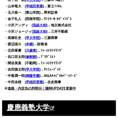
・山本竜大 (
早稲田実業
)→富士ﾌｲﾙﾑ
・玉川皇一 (青山学院)→野村証券
・金子礼人 (西南学院)→ｻﾝﾄﾘｰﾎｰﾙﾃﾞｨﾝｸﾞｽ
・小沢アンディ (
流経大柏
)→地主株式会社
・小沢ジョージィ(
流経大柏
)→三井不動産
・高柳壮史 (
早大学院
)→三菱商事
・渡辺琉斗 (
本郷
)→財務省
・北田琢磨 (
川越東
)→ﾌｧｰｽﾄﾘﾃｲﾘﾝｸﾞ
・谷口宗太郎(
修猷館
)→ﾌﾞﾘﾁﾞｽﾄﾝ
・関谷美真 (不動岡)→ﾌｧｰｽﾄﾘﾃｲﾘﾝｸﾞ
・吉田慎太郎(
早大学院
)→ｻﾝﾐｭｰｼﾞｯｸ
・中島潤一郎(
桐蔭学園
)→M&Aｷｬﾋﾟﾀﾙﾊﾟｰﾄﾅｰｽﾞ
・中田未桜 (
早稲田実業
)→住友商事
※
進路・内定先の判明分｜随時UPDATE更新中
慶應義塾大学