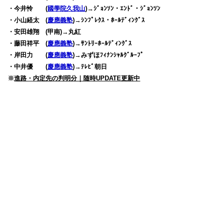
・今井怜 (
國學院久我山
)→ｼﾞｮﾝｿﾝ・ｴﾝﾄﾞ・ｼﾞｮﾝｿﾝ
・小山経太 (
慶應義塾
)→ｼﾝﾌﾟﾚｸｽ・ﾎｰﾙﾃﾞｨﾝｸﾞｽ
・安田雄翔 (甲南)→丸紅
・藤田祥平 (
慶應義塾
)→ｻﾝﾄﾘｰﾎｰﾙﾃﾞｨﾝｸﾞｽ
・岸田力 (
慶應義塾
)→みずほﾌｨﾅﾝｼｬﾙｸﾞﾙｰﾌﾟ
・中井優 (
慶應義塾
)→ﾃﾚﾋﾞ朝日
※
進路・内定先の判明分｜随時UPDATE更新中