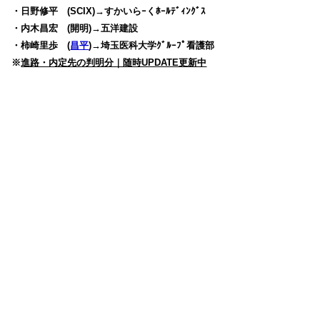
・日野修平 (SCIX)→すかいらｰくﾎｰﾙﾃﾞｨﾝｸﾞｽ
・内木昌宏 (開明)→五洋建設
・柿崎里歩 (
昌平
)→埼玉医科大学ｸﾞﾙｰﾌﾟ看護部
※
進路・内定先の判明分｜随時UPDATE更新中