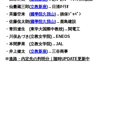
・仙臺蔵三郎(
立教新座
)→日清ｵｲﾘｵ
・斉藤空来 (
國學院久我山
)→損保ｼﾞｬﾊﾟﾝ
・佐藤侃太朗(
國學院久我山
)→鹿島建設
・青田遼生 (東学大国際中教校)→関電工
・川俣あづき(立教女学院)→ENEOS
・本間夢果 (立教女学院)→JAL
・井上健太 (
立教新座
)→三谷商事
※
進路・内定先の判明分｜随時UPDATE更新中