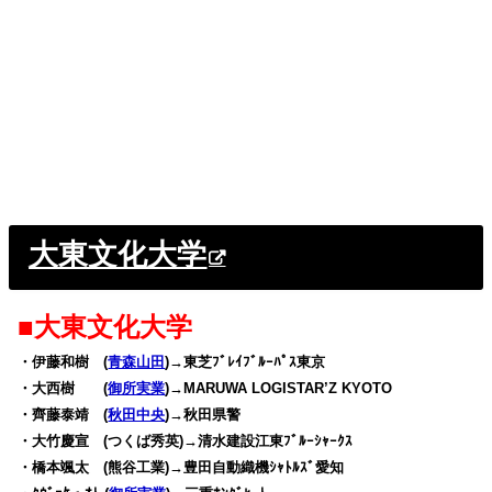
大東文化大学
■大東文化大学
・伊藤和樹 (
青森山田
)→東芝ﾌﾞﾚｲﾌﾞﾙｰﾊﾟｽ東京
・大西樹 (
御所実業
)→MARUWA LOGISTAR’Z KYOTO
・齊藤泰靖 (
秋田中央
)→秋田県警
・大竹慶宣 (つくば秀英)→清水建設江東ﾌﾞﾙｰｼｬｰｸｽ
・橋本颯太 (熊谷工業)→豊田自動織機ｼｬﾄﾙｽﾞ愛知