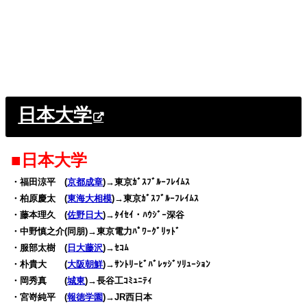
日本大学
■日本大学
・福田涼平 (
京都成章
)→東京ｶﾞｽﾌﾞﾙｰﾌﾚｲﾑｽ
・柏原慶太 (
東海大相模
)→東京ｶﾞｽﾌﾞﾙｰﾌﾚｲﾑｽ
・藤本理久 (
佐野日大
)→ﾀｲｾｲ・ﾊｳｼﾞｰ深谷
・中野慎之介(同朋)→東京電力ﾊﾟﾜｰｸﾞﾘｯﾄﾞ
・服部太樹 (
日大藤沢
)→ｾｺﾑ
・朴貴大 (
大阪朝鮮
)→ｻﾝﾄﾘｰﾋﾞﾊﾞﾚｯｼﾞｿﾘｭｰｼｮﾝ
・岡秀真 (
城東
)→長谷工ｺﾐｭﾆﾃｨ
・宮嵜純平 (
報徳学園
)→JR西日本