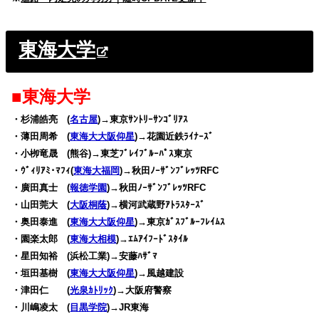
東海大学
■東海大学
・杉浦皓亮 (
名古屋
)→東京ｻﾝﾄﾘｰｻﾝｺﾞﾘｱｽ
・薄田周希 (
東海大大阪仰星
)→花園近鉄ﾗｲﾅｰｽﾞ
・小栁竜晟 (熊谷)→東芝ﾌﾞﾚｲﾌﾞﾙｰﾊﾟｽ東京
・ｳﾞｨﾘｱﾐ･ﾏﾌｨ(
東海大福岡
)→秋田ﾉｰｻﾞﾝﾌﾞﾚｯﾂRFC
・廣田真士 (
報徳学園
)→秋田ﾉｰｻﾞﾝﾌﾞﾚｯﾂRFC
・山田莞大 (
大阪桐蔭
)→横河武蔵野ｱﾄﾗｽﾀｰｽﾞ
・奥田泰進 (
東海大大阪仰星
)→東京ｶﾞｽﾌﾞﾙｰﾌﾚｲﾑｽ
・園楽太郎 (
東海大相模
)→ｴﾑｱｲﾌｰﾄﾞｽﾀｲﾙ
・星田知裕 (浜松工業)→安藤ﾊｻﾞﾏ
・垣田基樹 (
東海大大阪仰星
)→風越建設
・津田仁 (
光泉ｶﾄﾘｯｸ
)→大阪府警察
・川嶋凌太 (
目黒学院
)→JR東海