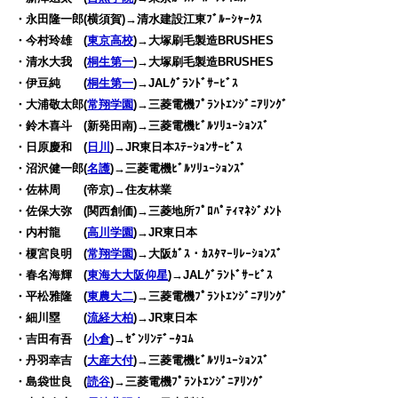
・永田隆一郎(横須賀)→清水建設江東ﾌﾞﾙｰｼｬｰｸｽ
・今村玲雄 (
東京高校
)→大塚刷毛製造BRUSHES
・清水大我 (
桐生第一
)→大塚刷毛製造BRUSHES
・伊豆純 (
桐生第一
)→JALｸﾞﾗﾝﾄﾞｻｰﾋﾞｽ
・大浦敬太郎(
常翔学園
)→三菱電機ﾌﾟﾗﾝﾄｴﾝｼﾞﾆｱﾘﾝｸﾞ
・鈴木喜斗 (新発田南)→三菱電機ﾋﾞﾙｿﾘｭｰｼｮﾝｽﾞ
・日原慶和 (
日川
)→JR東日本ｽﾃｰｼｮﾝｻｰﾋﾞｽ
・沼沢健一郎(
名護
)→三菱電機ﾋﾞﾙｿﾘｭｰｼｮﾝｽﾞ
・佐林周 (帝京)→住友林業
・佐保大弥 (関西創価)→三菱地所ﾌﾟﾛﾊﾟﾃｨﾏﾈｼﾞﾒﾝﾄ
・内村龍 (
高川学園
)→JR東日本
・榎宮良明 (
常翔学園
)→大阪ｶﾞｽ・ｶｽﾀﾏｰﾘﾚｰｼｮﾝｽﾞ
・春名海輝 (
東海大大阪仰星
)→JALｸﾞﾗﾝﾄﾞｻｰﾋﾞｽ
・平松雅隆 (
東農大二
)→三菱電機ﾌﾟﾗﾝﾄｴﾝｼﾞﾆｱﾘﾝｸﾞ
・細川塁 (
流経大柏
)→JR東日本
・吉田有吾 (
小倉
)→ｾﾞﾝﾘﾝﾃﾞｰﾀｺﾑ
・丹羽幸吉 (
大産大付
)→三菱電機ﾋﾞﾙｿﾘｭｰｼｮﾝｽﾞ
・島袋世良 (
読谷
)→三菱電機ﾌﾟﾗﾝﾄｴﾝｼﾞﾆｱﾘﾝｸﾞ