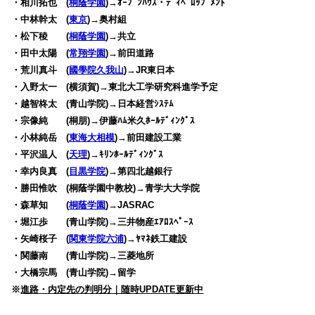
・相川拓也 (
桐蔭学園
)→ｵｰﾌﾟﾝﾊｳｽ・ﾃﾞｨﾍﾞﾛｯﾌﾟﾒﾝﾄ
・中林幹太 (
東京
)→奥村組
・松下稜 (
桐蔭学園
)→共立
・田中太陽 (
常翔学園
)→前田道路
・荒川真斗 (
國學院久我山
)→JR東日本
・入野太一 (横須賀)→東北大工学研究科進学予定
・越智柊太 (青山学院)→日本経営ｼｽﾃﾑ
・宗像純 (桐朋)→伊藤ﾊﾑ米久ﾎｰﾙﾃﾞｨﾝｸﾞｽ
・小林純岳 (
東海大相模
)→前田建設工業
・平沢温人 (
天理
)→ｷﾘﾝﾎｰﾙﾃﾞｨﾝｸﾞｽ
・幸内良真 (
目黒学院
)→第四北越銀行
・勝田惟吹 (桐蔭学園中教校)→青学大大学院
・森草知 (
桐蔭学園
)→JASRAC
・堀江歩 (青山学院)→三井物産ｴｱﾛｽﾍﾟｰｽ
・矢崎桜子 (
関東学院六浦
)→ﾔﾏﾈ鉄工建設
・関藤南 (青山学院)→三菱地所
・大橋宗馬 (青山学院)→留学
※
進路・内定先の判明分｜随時UPDATE更新中