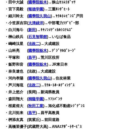
・田中大誠 (
國學院栃木
)→狭山ｾｺﾑﾗｶﾞｯﾂ
・宮下晃毅 (
報徳学園
)→三重ﾎﾝﾀﾞﾋｰﾄ
・細川幹太 (
國學院久我山
)→ﾔｸﾙﾄﾚﾋﾞﾝｽﾞ戸田
・小笠原吉宗(
大津緑洋
)→中部電力ﾗｸﾞﾋﾞｰ部
・白川海斗 (
新田
)→ｷﾔﾉﾝﾒﾃﾞｨｶﾙｼｽﾃﾑｽﾞ
・榊山鉄兵 (
石見智翠館
)→いなば食品
・嶋崎汰星 (
法政二
)→大成建設
・山科亮 (
國學院栃木
)→ﾃﾞｼﾞﾀﾙｶﾞﾚｰｼﾞ
・平塚和 (
昌平
)→荒川区役所
・飯野和音 (
國學院栃木
)→JR東日本
・奈良遼也 (法政)→大成建設
・河内孝陽 (
國學院久我山
)→住友林業
・芦川海琉 (
法政二
)→ﾘｸﾙｰﾄﾎｰﾙﾃﾞｨﾝｸﾞｽ
・井上悠介 (長岡)→新潟県教員
・森田翔大 (
桐蔭学園
)→ｿﾌﾄﾊﾞﾝｸ
・桜庭侑大 (
秋田工業
)→旭化成不動産ﾚｼﾞﾃﾞﾝｽ
・北川拓来 (
昌平
)→昌平高教員
・桝添友真 (筑紫丘)→前田道路
・高橋茉優子(武蔵野大高)→ANAｴｱﾎﾟｰﾄｻｰﾋﾞｽ