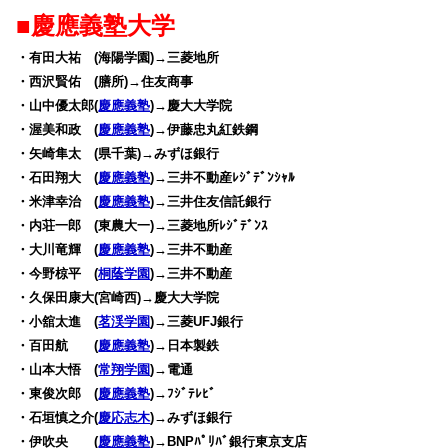
■慶應義塾大学
・有田大祐 (海陽学園)→三菱地所
・西沢賢佑 (膳所)→住友商事
・山中優太郎(
慶應義塾
)→慶大大学院
・渥美和政 (
慶應義塾
)→伊藤忠丸紅鉄鋼
・矢崎隼太 (県千葉)→みずほ銀行
・石田翔大 (
慶應義塾
)→三井不動産ﾚｼﾞﾃﾞﾝｼｬﾙ
・米津幸治 (
慶應義塾
)→三井住友信託銀行
・内荘一郎 (東農大一)→三菱地所ﾚｼﾞﾃﾞﾝｽ
・大川竜輝 (
慶應義塾
)→三井不動産
・今野椋平 (
桐蔭学園
)→三井不動産
・久保田康大(宮崎西)→慶大大学院
・小舘太進 (
茗渓学園
)→三菱UFJ銀行
・百田航 (
慶應義塾
)→日本製鉄
・山本大悟 (
常翔学園
)→電通
・東俊次郎 (
慶應義塾
)→ﾌｼﾞﾃﾚﾋﾞ
・石垣慎之介(
慶応志木
)→みずほ銀行
・伊吹央 (
慶應義塾
)→BNPﾊﾟﾘﾊﾞ銀行東京支店