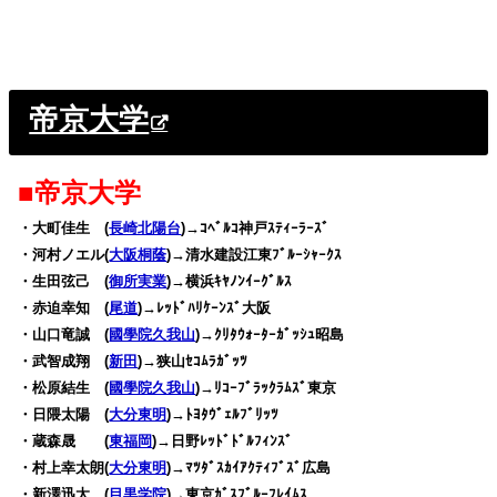
帝京大学
■帝京大学
・大町佳生 (
長崎北陽台
)→ｺﾍﾞﾙｺ神戸ｽﾃｨｰﾗｰｽﾞ
・河村ノエル(
大阪桐蔭
)→清水建設江東ﾌﾞﾙｰｼｬｰｸｽ
・生田弦己 (
御所実業
)→横浜ｷﾔﾉﾝｲｰｸﾞﾙｽ
・赤迫幸知 (
尾道
)→ﾚｯﾄﾞﾊﾘｹｰﾝｽﾞ大阪
・山口竜誠 (
國學院久我山
)→ｸﾘﾀｳｫｰﾀｰｶﾞｯｼｭ昭島
・武智成翔 (
新田
)→狭山ｾｺﾑﾗｶﾞｯﾂ
・松原結生 (
國學院久我山
)→ﾘｺｰﾌﾞﾗｯｸﾗﾑｽﾞ東京
・日隈太陽 (
大分東明
)→ﾄﾖﾀｳﾞｪﾙﾌﾞﾘｯﾂ
・蔵森晟 (
東福岡
)→日野ﾚｯﾄﾞﾄﾞﾙﾌｨﾝｽﾞ
・村上幸太朗(
大分東明
)→ﾏﾂﾀﾞｽｶｲｱｸﾃｨﾌﾞｽﾞ広島
・新澤迅太 (
目黒学院
)→東京ｶﾞｽﾌﾞﾙｰﾌﾚｲﾑｽ