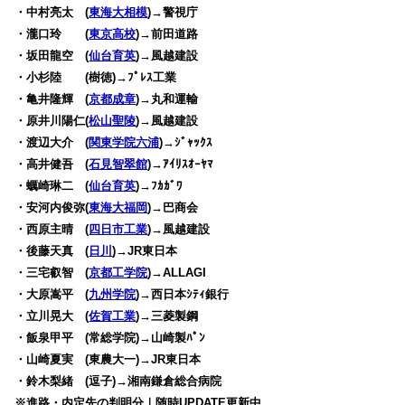
・中村亮太 (
東海大相模
)→警視庁
・瀧口玲 (
東京高校
)→前田道路
・坂田龍空 (
仙台育英
)→風越建設
・小杉陸 (樹徳)→ﾌﾟﾚｽ工業
・亀井隆輝 (
京都成章
)→丸和運輸
・原井川陽仁(
松山聖陵
)→風越建設
・渡辺大介 (
関東学院六浦
)→ｼﾞｬｯｸｽ
・高井健吾 (
石見智翠館
)→ｱｲﾘｽｵｰﾔﾏ
・蠣崎琳二 (
仙台育英
)→ﾌｶｶﾞﾜ
・安河内俊弥(
東海大福岡
)→巴商会
・西原主晴 (
四日市工業
)→風越建設
・後藤天真 (
日川
)→JR東日本
・三宅叡智 (
京都工学院
)→ALLAGI
・大原嵩平 (
九州学院
)→西日本ｼﾃｨ銀行
・立川晃大 (
佐賀工業
)→三菱製鋼
・飯泉甲平 (常総学院)→山崎製ﾊﾟﾝ
・山崎夏実 (東農大一)→JR東日本
・鈴木梨緒 (逗子)→湘南鎌倉総合病院
※
進路・内定先の判明分｜随時UPDATE更新中