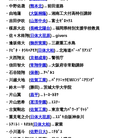
・中野佑晟 (
熊本北
)→前田道路
・由地蓮 (
大阪桐蔭
)→湘南工大付高特任講師
・吉田伊吹 (
山形中央
)→富士ｾﾞﾛｯｸｽ
・楳原大志 (
長崎北陽台
)→福岡県特別支援学校教員
・佐々木柊翔(
日体大荏原
)→givers
・逢坂侑大 (
御所実業
)→三菱重工水島
・ﾃﾋﾞﾀ・ﾀﾗｷﾊｱﾓｱ(
日体大柏
)→北海道ﾊﾞｰﾊﾞﾘｱﾝｽﾞ
・大西翔太 (
京都成章
)→警視庁
・信田智大 (
常翔学園
)→大阪府非常勤講師
・石谷陸翔 (
保善
)→ｱﾍﾞﾙｺ
・川越大地 (
佐賀工業
)→ﾊﾟﾅｿﾆｯｸEWｴﾝｼﾞﾆｱﾘﾝｸﾞ
・鈴木一平 (勝田)→茨城大学大学院
・片山翼 (
昌平
)→ﾄｰﾖｰｶﾈﾂ
・片山悠希 (
茗渓学園
)→ｴｽﾃｰ
・古賀剛志 (
佐賀工業
)→東京電力ﾊﾟﾜｰｸﾞﾘｯﾄﾞ
・重見竜之介(
日体大荏原
)→ｽｽﾞｷ自販神奈川
・ﾄｱﾆﾄﾆ・ｷｵｶﾀ(
日体大柏
)→家業
・小川遥斗 (
佐野日大
)→ﾆﾁｶﾞｽ