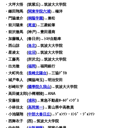
・大坪大悟 (筑紫丘)→筑波大大学院
・鎌田翔馬 (
関東学院六浦
)→極洋
・門脇遼介 (
桐蔭学園
)→兼松
・前川陽来 (
尾道
)→三菱鉛筆
・前沢徹馬 (神戸)→豊田通商
・加藤颯人 (春日井)→ﾄﾖﾀ自動車
・西山諒 (
洛北
)→筑波大大学院
・星凌太 (
佐沼
)→筑波大大学院
・工藤亮 (所沢北)→筑波大大学院
・出光徹 (
福岡
)→福岡銀行
・大町尚生 (
長崎北陽台
)→三協ﾃﾞﾘｶ
・城戸隼人 (獨協埼玉)→明治安田
・杉崎玖宇 (
國學院久我山
)→筑波大大学院
・高田健太郎(小樽潮陵)→ANA
・安藤核 (
浦和
)→東急不動産ﾎｰﾙﾃﾞｨﾝｸﾞｽ
・小林佳太 (
高岡第一
)→富山県中高教員
・小池陽翔 (
中部大春日丘
)→ｼﾞｮﾝｿﾝ・ｴﾝﾄﾞ・ｼﾞｮﾝｿﾝ
・西舞衣子 (西)→筑波大大学院
・中矢陸 (
大阪桐蔭
)→国家公務員