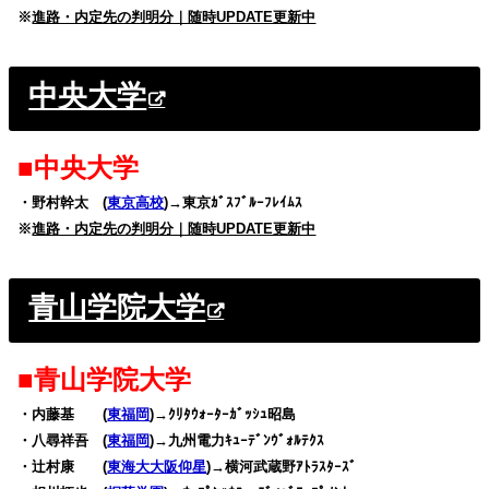
※
進路・内定先の判明分｜随時UPDATE更新中
中央大学
■中央大学
・野村幹太 (
東京高校
)→東京ｶﾞｽﾌﾞﾙｰﾌﾚｲﾑｽ
※
進路・内定先の判明分｜随時UPDATE更新中
青山学院大学
■青山学院大学
・内藤基 (
東福岡
)→ｸﾘﾀｳｫｰﾀｰｶﾞｯｼｭ昭島
・八尋祥吾 (
東福岡
)→九州電力ｷｭｰﾃﾞﾝｳﾞｫﾙﾃｸｽ
・辻村康 (
東海大大阪仰星
)→横河武蔵野ｱﾄﾗｽﾀｰｽﾞ