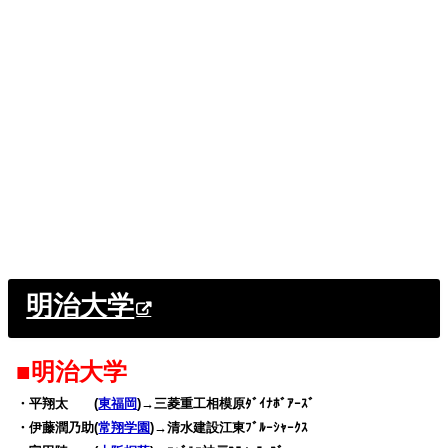
明治大学
■明治大学
・平翔太 (
東福岡
)→三菱重工相模原ﾀﾞｲﾅﾎﾞｱｰｽﾞ
・伊藤潤乃助(
常翔学園
)→清水建設江東ﾌﾞﾙｰｼｬｰｸｽ