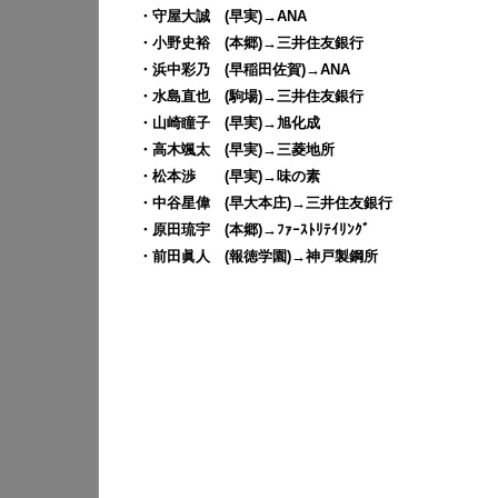
・守屋大誠 (早実)→ANA
・小野史裕 (本郷)→三井住友銀行
・浜中彩乃 (早稲田佐賀)→ANA
・水島直也 (駒場)→三井住友銀行
・山崎瞳子 (早実)→旭化成
・高木颯太 (早実)→三菱地所
・松本渉 (早実)→味の素
・中谷星偉 (早大本庄)→三井住友銀行
・原田琉宇 (本郷)→ﾌｧｰｽﾄﾘﾃｲﾘﾝｸﾞ
・前田眞人 (報徳学園)→神戸製鋼所