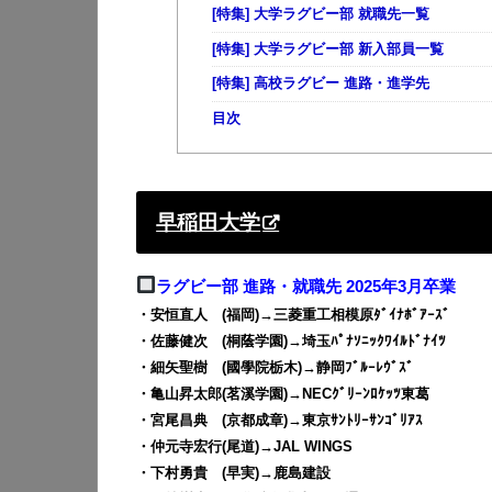
[特集] 大学ラグビー部 就職先一覧
[特集] 大学ラグビー部 新入部員一覧
[特集] 高校ラグビー 進路・進学先
目次
早稲田大学
ラグビー部 進路・就職先 2025年3月卒業
・安恒直人 (福岡)→三菱重工相模原ﾀﾞｲﾅﾎﾞｱｰｽﾞ
・佐藤健次 (桐蔭学園)→埼玉ﾊﾟﾅｿﾆｯｸﾜｲﾙﾄﾞﾅｲﾂ
・細矢聖樹 (國學院栃木)→静岡ﾌﾞﾙｰﾚｳﾞｽﾞ
・亀山昇太郎(茗溪学園)→NECｸﾞﾘｰﾝﾛｹｯﾂ東葛
・宮尾昌典 (京都成章)→東京ｻﾝﾄﾘｰｻﾝｺﾞﾘｱｽ
・仲元寺宏行(尾道)→JAL WINGS
・下村勇貴 (早実)→鹿島建設