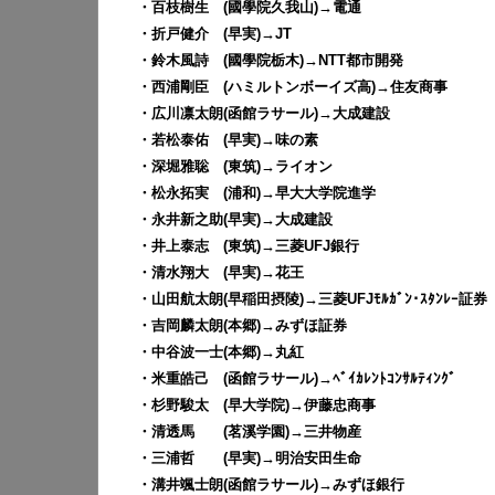
・百枝樹生 (國學院久我山)→電通
・折戸健介 (早実)→JT
・鈴木風詩 (國學院栃木)→NTT都市開発
・西浦剛臣 (ハミルトンボーイズ高)→住友商事
・広川凛太朗(函館ラサール)→大成建設
・若松泰佑 (早実)→味の素
・深堀雅聡 (東筑)→ライオン
・松永拓実 (浦和)→早大大学院進学
・永井新之助(早実)→大成建設
・井上泰志 (東筑)→三菱UFJ銀行
・清水翔大 (早実)→花王
・山田航太朗(早稲田摂陵)→三菱UFJﾓﾙｶﾞﾝ･ｽﾀﾝﾚｰ証券
・吉岡麟太朗(本郷)→みずほ証券
・中谷波一士(本郷)→丸紅
・米重皓己 (函館ラサール)→ﾍﾞｲｶﾚﾝﾄｺﾝｻﾙﾃｨﾝｸﾞ
・杉野駿太 (早大学院)→伊藤忠商事
・清透馬 (茗溪学園)→三井物産
・三浦哲 (早実)→明治安田生命
・溝井颯士朗(函館ラサール)→みずほ銀行