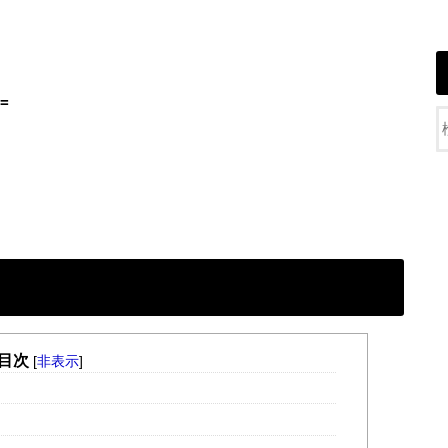
=
目次
[
非表示
]