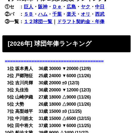
①セ ：
巨人
・
阪神
・
Ｄｅ
・
広島
・
ヤク
・
中日
②パ ：
ＳＢ
・
ハム
・
千葉
・
楽天
・
オリ
・
西武
③一覧：
１２球団一覧
｜
ドラフト契約金・年俸
[2026年] 球団年俸ランキング
=====================================
0
1位 坂本勇人 36歳 30000 ▼20000 (12/9)
0
2位 戸郷翔征 25歳 24000 ▼6000 (11/26)
0
3位 吉川尚輝 30歳 20000 ±0 (12/3)
0
3位 丸佳浩 36歳 20000 ▼12000 (12/3)
0
5位 山崎伊織 27歳 18000 △9000 (11/26)
0
5位 大勢 26歳 18000 △9000 (11/26)
0
7位 高梨雄平 33歳 15000 ±0 (11/25)
0
7位 中川皓太 31歳 15000 △6500 (12/15)
0
9位 田中将大 37歳 10000 ▼6000 (11/25)
10位 船迫大雅 29歳 9000 △3400 (11/27)