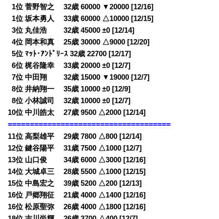
0
1位 菅野智之 32歳 60000 ▼20000 [12/16]
0
1位 坂本勇人 33歳 60000 △10000 [12/15]
0
3位 丸佳浩 32歳 45000 ±0 [12/14]
0
4位 岡本和真 25歳 30000 △9000 [12/20]
0
5位 ﾏｯﾄ･ｱﾝﾄﾞﾘｰｽ 32歳 22700 [12/17]
0
6位 梶谷隆幸 33歳 20000 ±0 [12/7]
0
7位 中田翔 32歳 15000 ▼19000 [12/7]
0
8位 井納翔一 35歳 10000 ±0 [12/9]
0
8位 小林誠司 32歳 10000 ±0 [12/7]
10位 中川皓太 27歳 9500 △2000 [12/14]
=====================================
11位 高梨雄平 29歳 7800 △800 [12/14]
12位 鍵谷陽平 31歳 7500 △1000 [12/7]
13位 山口俊 34歳 6000 △3000 [12/16]
14位 大城卓三 28歳 5500 △1000 [12/15]
15位 中島宏之 39歳 5200 △200 [12/13]
16位 戸郷翔征 21歳 4000 △1400 [12/16]
16位 松原聖弥 26歳 4000 △1800 [12/16]
18位 吉川尚輝 26歳 3700 △400 [12/7]