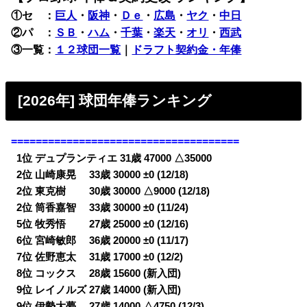
①セ ：
巨人
・
阪神
・
Ｄｅ
・
広島
・
ヤク
・
中日
②パ ：
ＳＢ
・
ハム
・
千葉
・
楽天
・
オリ
・
西武
③一覧：
１２球団一覧
｜
ドラフト契約金・年俸
[2026年] 球団年俸ランキング
=====================================
0
1位 デュプランティエ 31歳 47000 △35000
0
2位 山崎康晃 33歳 30000 ±0 (12/18)
0
2位 東克樹 30歳 30000 △9000 (12/18)
0
2位 筒香嘉智 33歳 30000 ±0 (11/24)
0
5位 牧秀悟 27歳 25000 ±0 (12/16)
0
6位 宮崎敏郎 36歳 20000 ±0 (11/17)
0
7位 佐野恵太 31歳 17000 ±0 (12/2)
0
8位 コックス 28歳 15600 (新入団)
0
9位 レイノルズ 27歳 14000 (新入団)
0
9位 伊勢大夢 27歳 14000 △4750 (12/3)