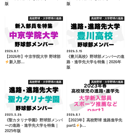
版
版
高校野球・大学野球の進路
高校野球・大学野球の進路
2026.8.1
2026.5.15
【2026年】中京学院大学 野球部
《豊川高校》野球部メンバーの進
新入部…
路・進学先大学を特集｜2026年
版
高校野球・大学野球の進路
高校野球・大学野球の進路
2025.5.26
2026.8.1
《聖カタリナ学園》野球部メンバ
【2023年】高校野球 進路進学先
ーの進路・進学先大学を特集｜
part1
þ…
2025年版