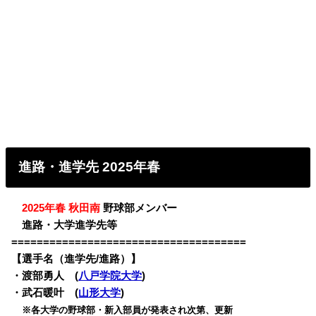
進路・進学先 2025年春
・
2025年春 秋田南
野球部メンバー
・
進路・大学進学先等
=====================================
【選手名（進学先/進路）】
・渡部勇人 (
八戸学院大学
)
・武石暖叶 (
山形大学
)
・
※各大学の野球部・新入部員が発表され次第、更新