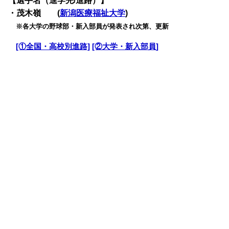
【選手名（進学先/進路）】
・茂木嶺 (
新潟医療福祉大学
)
・
※各大学の野球部・新入部員が発表され次第、更新
・
[①全国・高校別進路]
[②大学・新入部員]