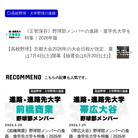
高校野球・大学野球の進路
《正智深谷》野球部メンバーの進路・進学先大学を
特集｜2026年版
【高校野球】京都大会2026年の大会日程が決定、夏
は7月4日(土)開幕【抽選会は6月20日(土)】
RECOMMEND
こちらの記事も人気です。
高校野球・大学野球の進路
高校野球・大学野球の進路
2026.5.20
2026.7.29
《前橋商業》野球部メンバーの進
《帯広大谷》野球部メンバーの進
路・進学先大学を特集｜2026年
路・進学先大学を特集｜2026年