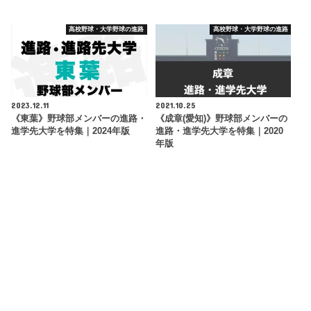
高校野球・大学野球の進路
高校野球・大学野球の進路
2023.12.11
2021.10.25
《東葉》野球部メンバーの進路・
《成章(愛知)》野球部メンバーの
進学先大学を特集｜2024年版
進路・進学先大学を特集｜2020
年版