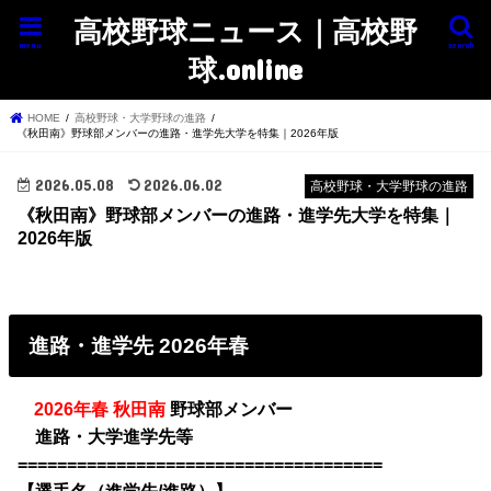
高校野球ニュース｜高校野
menu
search
球.online
HOME
高校野球・大学野球の進路
《秋田南》野球部メンバーの進路・進学先大学を特集｜2026年版
2026.05.08
2026.06.02
高校野球・大学野球の進路
《秋田南》野球部メンバーの進路・進学先大学を特集｜
2026年版
進路・進学先 2026年春
2026年春 秋田南
野球部メンバー
・
・
進路・大学進学先等
=====================================