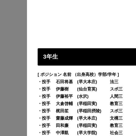
3年生
[ ポジション 名前 （出身高校）学部/学年 ]
・投手 石田将基 (早大本庄) 法三
・投手 伊藤樹 (仙台育英) スポ三
・投手 伊藤裕平 (水沢) 人間三
・投手 大倉啓輔 (早稲田実) 教育三
・投手 梶田笙 (早稲田摂陵) スポ三
・投手 齋藤成輝 (早大本庄) 文構三
・投手 田和廉 (早稲田実) 教育三
・投手 中澤凱 (早大学院) 社会三