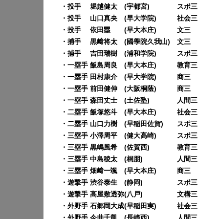
・投手 堀越健太 (宇都宮) スポ三
・投手 山口真央 (早大学院) 社会三
・投手 依田塁 (早大本庄) 文三
・捕手 黒﨑将太 (國學院久我山) 文三
・捕手 吉田瑞樹 (浦和学院) スポ三
・一塁手 飯島周良 (早大本庄) 教育三
・一塁手 田村康介 (早大学院) 商三
・一塁手 前田健伸 (大阪桐蔭) 商三
・一塁手 森田丈士 (土佐塾) 人間三
・二塁手 飯塚悠斗 (早大本庄) 社会三
・二塁手 山口力樹 (早稲田佐賀) スポ三
・三塁手 小澤周平 (健大高崎) スポ三
・三塁手 黒嶋風希 (佐賀西) 教育三
・三塁手 中島稜太 (桐朋) 人間三
・三塁手 畑﨑一颯 (早大本庄) 商三
・遊撃手 渋谷泰生 (静岡) スポ三
・遊撃手 高屋敷透弥(八戸) 文構三
・外野手 石郷岡大成(早稲田実) 社会三
・外野手 今井千凱 (長崎西) 人間三