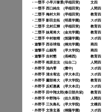
・一塁手 小早川誉景(早稲田実) 文四
・一塁手 西口純生 (早稲田実) 人間四
・二塁手 梅村大和 (早稲田実) 教育四
・二塁手 影田圭拓 (明星学園) スポ四
・二塁手 北村広輝 (早稲田実) 教育四
・二塁手 妹尾将大 (金光学園) 教育四
・二塁手 中村敢晴 (筑陽学園) スポ四
・遊撃手 西谷球哉 (桐光学園) 商四
・遊撃手 山縣秀 (早大学院) 商四
・遊撃手 吉村懇 (長崎西) 教育四
・外野手 相原圭汰 (仙台二) 人間四
・外野手 池内零 (豊中) スポ四
・外野手 清水宥志 (早大本庄) スポ四
・外野手 薗部将大 (早大学院) 教育四
・外野手 反町惠眞 (早大本庄) スポ四
・外野手 田中翔太郎(春日部共栄) 教育四
・外野手 中野翔斗 (佐久長聖) 人間四
・外野手 三矢島礼 (早大学院) 文構四
・外野手 文珠玄基 (桐蔭学園) スポ四