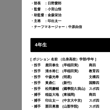
・部長 ：日野愛郎
・監督 ：小宮山悟
・助監督：金森栄治
・主将 ：印出太一
・チーフマネージャー：中原由信
4年生
[ ポジション 名前 （出身高校）学部/学年 ]
・投手 鹿田泰生 (早稲田実) 商四
・投手 清水将仁 (早稲田実) 教育四
・投手 中森光希 (明星) 文構四
・投手 黃鼎仁 (新竹) 国際四
・投手 松岡慶輔 (國學院久我山) スポ四
・捕手 稲益大地 (東福岡) 商四
・捕手 印出太一 (中京大中京) スポ四
・捕手 栗田勇雅 (山梨学院) スポ四