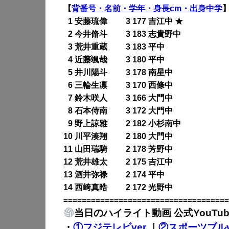
【
背番号・名前・学年・身長cm・出身中学
0
1 安藤琉偉 3 177 吉江中 ★
0
2 今井脩斗 3 183 志貴野中
0
3 荒井重蔵 3 183 平中
0
4 近藤颯哉 3 180 平中
0
5 井川陽斗 3 178 南星中
0
6 三輪生凛 3 170 西條中
0
7 鈴木咲人 3 166 大門中
0
8 石本侍南 3 172 大門中
0
9 野上諒雅 2 182 小杉南中
10 川平湊翔 2 180 大門中
11 山田瑞騎 2 178 芳野中
12 荒井雄太 2 175 吉江中
13 酒井弥禄 2 174 平中
14 西﨑真晧 2 172 光野中
====================================
当日のハイライト動画 公式YouTub
・
①フジテレビver
｜
②スポーツブルv