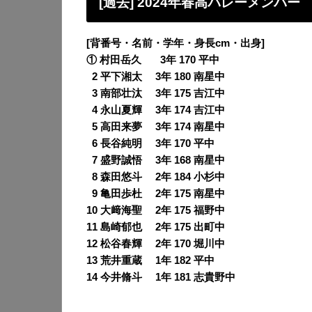
[過去] 2024年春高バレーメンバー
[背番号・名前・学年・身長cm・出身]
① 村田岳久 3年 170 平中
0
2 平下湘太 3年 180 南星中
0
3 南部壮汰 3年 175 吉江中
0
4 永山夏輝 3年 174 吉江中
0
5 高田来夢 3年 174 南星中
0
6 長谷純明 3年 170 平中
0
7 盛野誠悟 3年 168 南星中
0
8 森田悠斗 2年 184 小杉中
0
9 亀田歩杜 2年 175 南星中
10 大﨑海聖 2年 175 福野中
11 島崎郁也 2年 175 出町中
12 松谷春輝 2年 170 堀川中
13 荒井重蔵 1年 182 平中
14 今井脩斗 1年 181 志貴野中