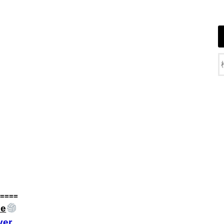
】
====
e
er