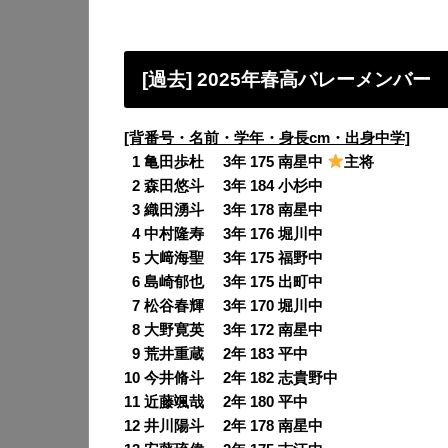
[過去] 2025年春高バレーメンバー
[背番号・名前・学年・身長cm・出身中学]
0
1 亀田歩杜 3年 175 南星中
主将
0
2 森田悠斗 3年 184 小杉中
0
3 織田湧斗 3年 178 南星中
0
4 中村隆寿 3年 176 堀川中
0
5 大﨑海聖 3年 175 福野中
0
6 島崎郁也 3年 175 出町中
0
7 松谷春輝 3年 170 堀川中
0
8 大野寛英 3年 172 南星中
0
9 荒井重蔵 2年 183 平中
10 今井脩斗 2年 182 志貴野中
11 近藤颯哉 2年 180 平中
12 井川陽斗 2年 178 南星中