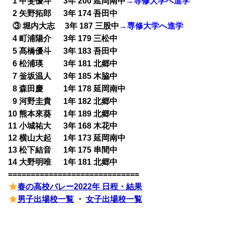
1 甲斐優斗 3年 200 延岡南中
→専修大学へ進学
0
2 矢野拓郎 3年 174 吾田中
0
③ 堀内大志 3年 187 三股中
→専修大学へ進学
0
4 町浦陽介 3年 179 三松中
0
5 髙橋優斗 3年 183 吾田中
0
6 松浦瑛 3年 181 北郷中
0
7 釡坂温人 3年 185 木脇中
0
8 森田慶 1年 178 延岡南中
0
9 河野圭貴 1年 182 北郷中
0
10 熊本來葵 1年 189 北郷中
11 小城祐大 3年 168 木花中
12 横山大起 1年 173 延岡南中
13 松下結音 1年 175 串間中
14 大野明唯 1年 181 北郷中
=============================
春の高校バレー2022年 日程・結果
男子出場校一覧
・
女子出場校一覧