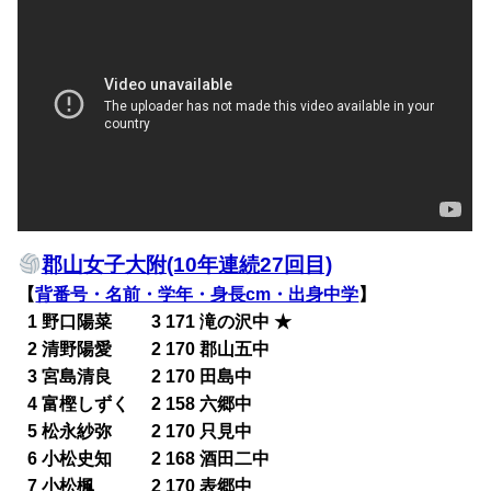
郡山女子大附(10年連続27回目)
【
背番号・名前・学年・身長cm・出身中学
】
0
1 野口陽菜 3 171 滝の沢中 ★
0
2 清野陽愛 2 170 郡山五中
0
3 宮島清良 2 170 田島中
0
4 富樫しずく 2 158 六郷中
0
5 松永紗弥 2 170 只見中
0
6 小松史知 2 168 酒田二中
0
7 小松楓 2 170 表郷中