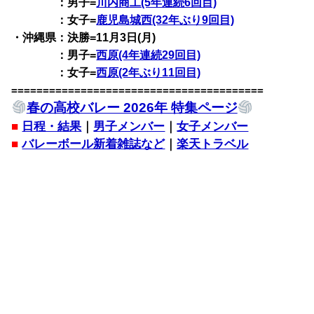
：男子=
川内商工(5年連続6回目)
：女子=
鹿児島城西(32年ぶり9回目)
・沖縄県：決勝=11月3日(月)
：男子=
西原(4年連続29回目)
：女子=
西原(2年ぶり11回目)
========================================
春の高校バレー 2026年 特集ページ
■
日程・結果
｜
男子メンバー
｜
女子メンバー
■
バレーボール新着雑誌など
｜
楽天トラベル