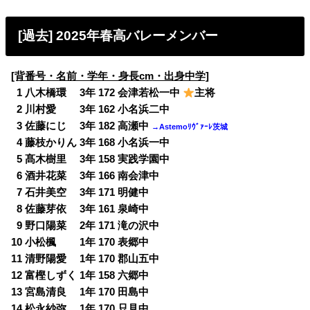
[過去] 2025年春高バレーメンバー
[背番号・名前・学年・身長cm・出身中学]
0
1 八木橋環 3年 172 会津若松一中
主将
0
2 川村愛 3年 162 小名浜二中
0
3 佐藤にじ 3年 182 高瀬中
→Astemoﾘｳﾞｧｰﾚ茨城
0
4 藤枝かりん 3年 168 小名浜一中
0
5 髙木樹里 3年 158 実践学園中
0
6 酒井花菜 3年 166 南会津中
0
7 石井美空 3年 171 明健中
0
8 佐藤芽依 3年 161 泉崎中
0
9 野口陽菜 2年 171 滝の沢中
10 小松楓 1年 170 表郷中
11 清野陽愛 1年 170 郡山五中
12 富樫しずく 1年 158 六郷中
13 宮島清良 1年 170 田島中
14 松永紗弥 1年 170 只見中