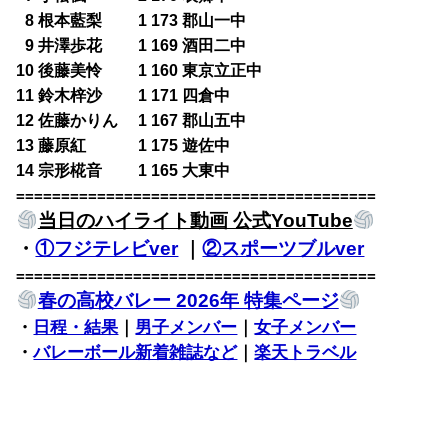
0
8 根本藍梨 1 173 郡山一中
0
9 井澤歩花 1 169 酒田二中
10 後藤美怜 1 160 東京立正中
11 鈴木梓沙 1 171 四倉中
12 佐藤かりん 1 167 郡山五中
13 藤原紅 1 175 遊佐中
14 宗形椛音 1 165 大東中
========================================
当日のハイライト動画 公式YouTube
・
①フジテレビver
｜
②スポーツブルver
========================================
春の高校バレー 2026年 特集ページ
・
日程・結果
｜
男子メンバー
｜
女子メンバー
・
バレーボール新着雑誌など
｜
楽天トラベル