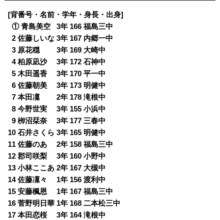
[背番号・名前・学年・身長・出身]
0
① 青島美空 3年 166 福島三中
0
2 佐藤しいな 3年 167 内郷一中
0
3 原花穏 3年 169 大崎中
0
4 柏原凪沙 3年 172 石神中
0
5 木田遥香 3年 170 平一中
0
6 佐藤朝美 3年 173 明健中
0
7 本田凜 2年 178 滝根中
0
8 今野世実 3年 155 小浜中
0
9 栁沼栞奈 3年 177 三春中
10 石井さくら 3年 165 明健中
11 佐藤のあ 2年 158 福島三中
12 郡司咲梨 3年 160 小野中
13 小林ここあ 2年 167 大槻中
14 佐藤凜々 1年 156 渡利中
15 安藤楓恩 1年 167 福島三中
16 菅野明日華 1年 168 二本松三中
17 本田恋桜 3年 164 滝根中