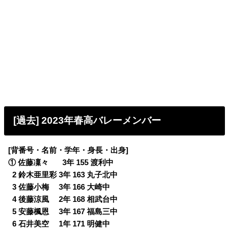
[過去] 2023年春高バレーメンバー
[背番号・名前・学年・身長・出身]
① 佐藤凜々 3年 155 渡利中
0
2 鈴木亜里彩 3年 163 丸子北中
0
3 佐藤小梅 3年 166 大崎中
0
4 後藤涼風 2年 168 相武台中
0
5 安藤楓恩 3年 167 福島三中
0
6 石井美空 1年 171 明健中