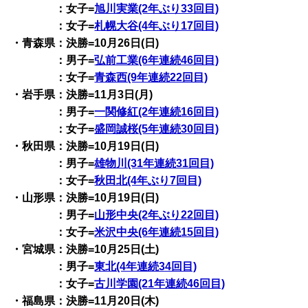
：女子=
旭川実業(2年ぶり33回目)
：女子=
札幌大谷(4年ぶり17回目)
・青森県：決勝=10月26日(日)
：男子=
弘前工業(6年連続46回目)
：女子=
青森西(9年連続22回目)
・岩手県：決勝=11月3日(月)
：男子=
一関修紅(2年連続16回目)
：女子=
盛岡誠桜(5年連続30回目)
・秋田県：決勝=10月19日(日)
：男子=
雄物川(31年連続31回目)
：女子=
秋田北(4年ぶり7回目)
・山形県：決勝=10月19日(日)
：男子=
山形中央(2年ぶり22回目)
：女子=
米沢中央(6年連続15回目)
・宮城県：決勝=10月25日(土)
：男子=
東北(4年連続34回目)
：女子=
古川学園(21年連続46回目)
・福島県：決勝=11月20日(木)