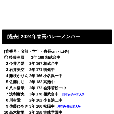
[過去] 2024年春高バレーメンバー
[背番号・名前・学年・身長cm・出身]
① 後藤涼風 3年 168 相武台中
0
2 今井乃愛 3年 167 相武台中
0
3 石井美空 2年 171 明健中
0
4 藤枝かりん 2年 166 小名浜一中
0
5 佐藤にじ 2年 182 高瀬中
0
6 八木橋環 2年 172 会津若松一中
0
7 浅利麻央 3年 178 相武台中
→日本女子体育大学
0
8 川村愛 2年 162 小名浜二中
0
9 佐藤ゆあさ 3年 160 松陽中
→聖和学園短期大学
10 髙木樹里 2年 158 実践学園中