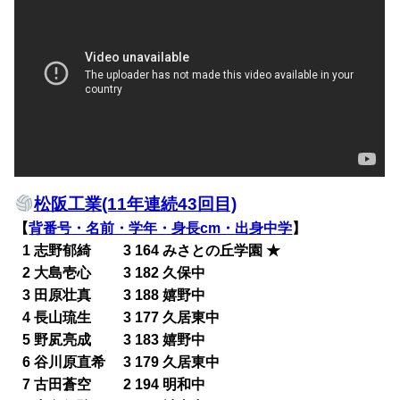
松阪工業(11年連続43回目)
【
背番号・名前・学年・身長cm・出身中学
】
0
1 志野郁綺 3 164 みさとの丘学園 ★
0
2 大島壱心 3 182 久保中
0
3 田原壮真 3 188 嬉野中
0
4 長山琉生 3 177 久居東中
0
5 野㞍亮成 3 183 嬉野中
0
6 谷川原直希 3 179 久居東中
0
7 古田蒼空 2 194 明和中