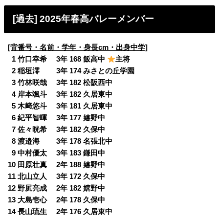
[過去] 2025年春高バレーメンバー
[背番号・名前・学年・身長cm・出身中学]
0
1 竹口幸希 3年 168 飯高中
主将
0
2 稲垣澪 3年 174 みさとの丘学園
0
3 竹林咲哉 3年 182 松阪西中
0
4 岸本颯斗 3年 182 久居東中
0
5 木﨑悠斗 3年 181 久居東中
0
6 紀平智暉 3年 177 嬉野中
0
7 佐々晄希 3年 182 久保中
0
8 渡邉海 3年 178 名張北中
0
9 中村優太 3年 183 鎌田中
10 田原壮真 2年 188 嬉野中
11 北山立人 3年 172 久保中
12 野㞍亮成 2年 182 嬉野中
13 大島壱心 2年 178 久保中
14 長山琉生 2年 176 久居東中