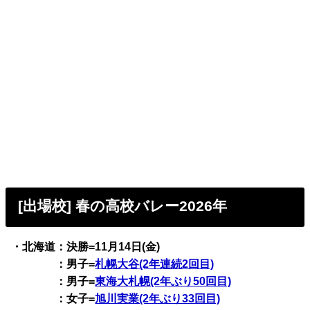
[出場校] 春の高校バレー2026年
・北海道：決勝=11月14日(金)
：男子=
札幌大谷(2年連続2回目)
：男子=
東海大札幌(2年ぶり50回目)
：女子=
旭川実業(2年ぶり33回目)