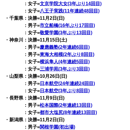
：女子=
文京学院大女(3年ぶり14回目)
：女子=
八王子実践(11年連続48回目)
・千葉県：決勝=11月2日(日)
：男子=
市立船橋(16年ぶり17回目)
：女子=
敬愛学園(3年ぶり13回目)
・神奈川：決勝=11月15日(土)
：男子=
慶應義塾(2年連続6回目)
：男子=
東海大相模(2年ぶり8回目)
：女子=
横浜隼人(4年連続5回目)
：女子=
三浦学苑(3年ぶり3回目)
・山梨県：決勝=10月26日(日)
：男子=
日本航空(24年連続24回目)
：女子=
日本航空(3年ぶり8回目)
・長野県：決勝=11月9日(日)
：男子=
松本国際(2年連続13回目)
：女子=
都市大塩尻(8年連続13回目)
・新潟県：決勝=11月2日(日)
：男子=
関根学園(初出場)