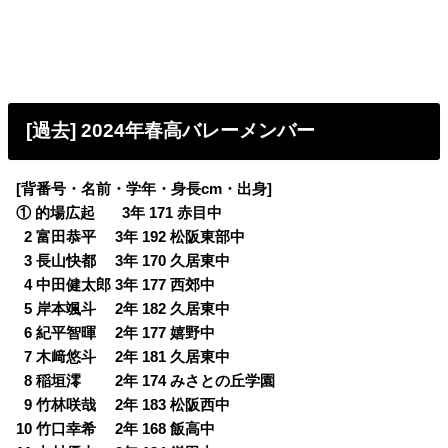
[過去] 2024年春高バレーメンバー
[背番号・名前・学年・身長cm・出身]
① 的場広起 3年 171 赤目中
0
2 富田恭平 3年 192 松阪東部中
0
3 長山快都 3年 170 久居東中
0
4 中田健太郎 3年 177 西郊中
0
5 岸本颯斗 2年 182 久居東中
0
6 紀平智暉 2年 177 嬉野中
0
7 木﨑悠斗 2年 181 久居東中
0
8 稲垣澪 2年 174 みさとの丘学園
0
9 竹林咲哉 2年 183 松阪西中
10 竹口幸希 2年 168 飯高中