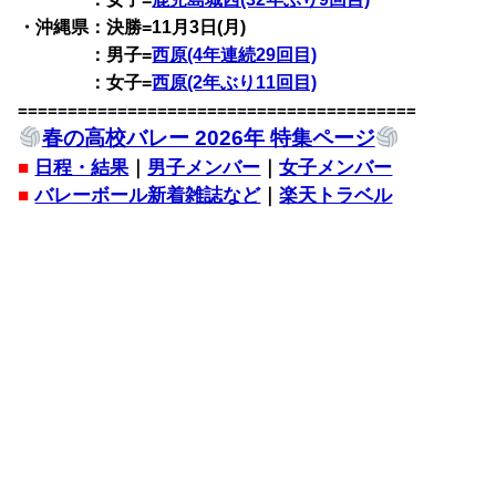
・沖縄県：決勝=11月3日(月)
：男子=
西原(4年連続29回目)
：女子=
西原(2年ぶり11回目)
========================================
春の高校バレー 2026年 特集ページ
■
日程・結果
｜
男子メンバー
｜
女子メンバー
■
バレーボール新着雑誌など
｜
楽天トラベル