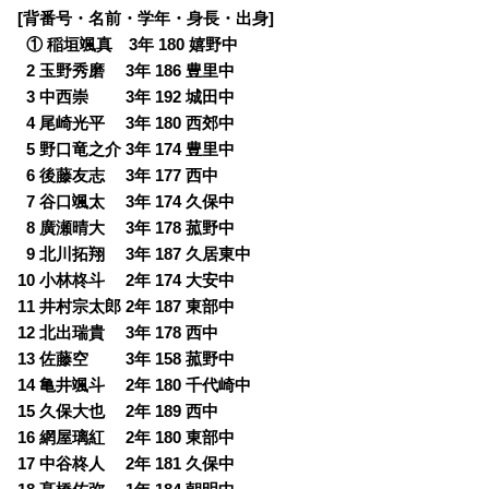
[背番号・名前・学年・身長・出身]
0
① 稲垣颯真 3年 180 嬉野中
0
2 玉野秀磨 3年 186 豊里中
0
3 中西崇 3年 192 城田中
0
4 尾崎光平 3年 180 西郊中
0
5 野口竜之介 3年 174 豊里中
0
6 後藤友志 3年 177 西中
0
7 谷口颯太 3年 174 久保中
0
8 廣瀬晴大 3年 178 菰野中
0
9 北川拓翔 3年 187 久居東中
10 小林柊斗 2年 174 大安中
11 井村宗太郎 2年 187 東部中
12 北出瑞貴 3年 178 西中
13 佐藤空 3年 158 菰野中
14 亀井颯斗 2年 180 千代崎中
15 久保大也 2年 189 西中
16 網屋璃紅 2年 180 東部中
17 中谷柊人 2年 181 久保中