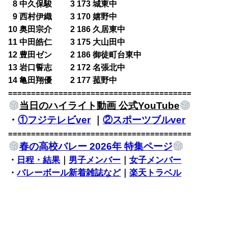
0
8 中久保駿 3 173 城東中
0
9 西村伊織 3 170 嬉野中
10 奥田宗介 2 186 久居東中
11 中田皓仁 3 175 大山田中
12 豊田ゼン 2 186 御徒町台東中
13 岩口誓志 2 172 名張北中
14 亀田翔優 2 177 菰野中
========================================
当日のハイライト動画 公式YouTube
・
①フジテレビver
｜
②スポーツブルver
========================================
春の高校バレー 2026年 特集ページ
・
日程・結果
｜
男子メンバー
｜
女子メンバー
・
バレーボール新着雑誌など
｜
楽天トラベル