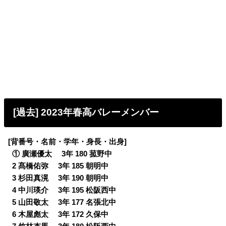
[過去] 2023年春高バレーメンバー
[背番号・名前・学年・身長・出身]
0
① 廣瀬優太 3年 180 菰野中
0
2 髙橋佑弥 3年 185 朝明中
0
3 杉田真滉 3年 190 朝明中
0
4 中川瑛介 3年 195 松阪西中
0
5 山田敬太 3年 177 名張北中
0
6 木屋彪太 3年 172 久保中