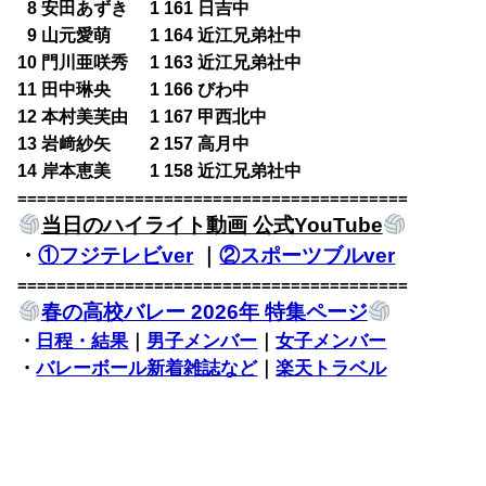
0
8 安田あずき 1 161 日吉中
0
9 山元愛萌 1 164 近江兄弟社中
10 門川亜咲秀 1 163 近江兄弟社中
11 田中琳央 1 166 びわ中
12 本村美芙由 1 167 甲西北中
13 岩﨑紗矢 2 157 高月中
14 岸本恵美 1 158 近江兄弟社中
========================================
当日のハイライト動画 公式YouTube
・
①フジテレビver
｜
②スポーツブルver
========================================
春の高校バレー 2026年 特集ページ
・
日程・結果
｜
男子メンバー
｜
女子メンバー
・
バレーボール新着雑誌など
｜
楽天トラベル