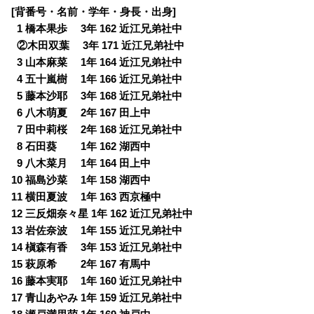
[背番号・名前・学年・身長・出身]
0
1 橋本果歩 3年 162 近江兄弟社中
0
②木田双葉 3年 171 近江兄弟社中
0
3 山本麻菜 1年 164 近江兄弟社中
0
4 五十嵐樹 1年 166 近江兄弟社中
0
5 藤本沙耶 3年 168 近江兄弟社中
0
6 八木萌夏 2年 167 田上中
0
7 田中莉桜 2年 168 近江兄弟社中
0
8 石田葵 1年 162 湖西中
0
9 八木菜月 1年 164 田上中
10 福島沙菜 1年 158 湖西中
11 横田夏波 1年 163 西京極中
12 三反畑奈々星 1年 162 近江兄弟社中
13 岩佐奈波 1年 155 近江兄弟社中
14 槇森有香 3年 153 近江兄弟社中
15 萩原希 2年 167 有馬中
16 藤本実耶 1年 160 近江兄弟社中
17 青山あやみ 1年 159 近江兄弟社中