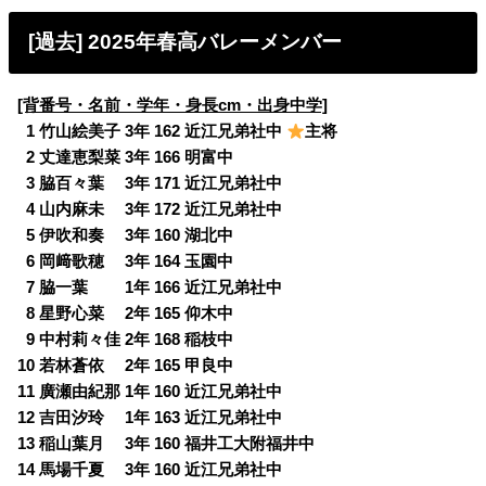
[過去] 2025年春高バレーメンバー
[背番号・名前・学年・身長cm・出身中学]
0
1 竹山絵美子 3年 162 近江兄弟社中
主将
0
2 丈達恵梨菜 3年 166 明富中
0
3 脇百々葉 3年 171 近江兄弟社中
0
4 山内麻未 3年 172 近江兄弟社中
0
5 伊吹和奏 3年 160 湖北中
0
6 岡﨑歌穂 3年 164 玉園中
0
7 脇一葉 1年 166 近江兄弟社中
0
8 星野心菜 2年 165 仰木中
0
9 中村莉々佳 2年 168 稲枝中
10 若林蒼依 2年 165 甲良中
11 廣瀬由紀那 1年 160 近江兄弟社中
12 吉田汐玲 1年 163 近江兄弟社中
13 稲山葉月 3年 160 福井工大附福井中
14 馬場千夏 3年 160 近江兄弟社中