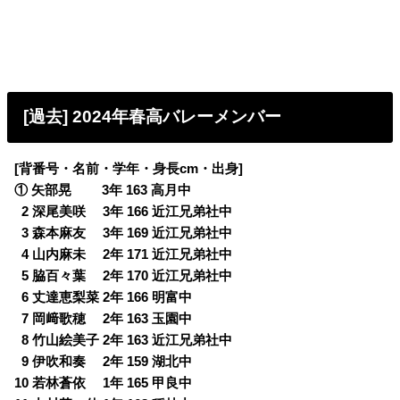
[過去] 2024年春高バレーメンバー
[背番号・名前・学年・身長cm・出身]
① 矢部晃 3年 163 高月中
0
2 深尾美咲 3年 166 近江兄弟社中
0
3 森本麻友 3年 169 近江兄弟社中
0
4 山内麻未 2年 171 近江兄弟社中
0
5 脇百々葉 2年 170 近江兄弟社中
0
6 丈達恵梨菜 2年 166 明富中
0
7 岡﨑歌穂 2年 163 玉園中
0
8 竹山絵美子 2年 163 近江兄弟社中
0
9 伊吹和奏 2年 159 湖北中
10 若林蒼依 1年 165 甲良中