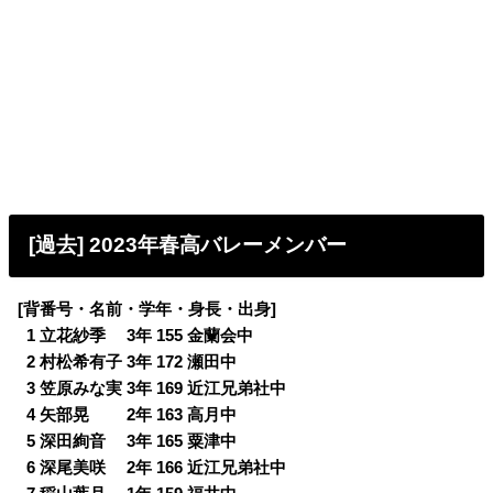
[過去] 2023年春高バレーメンバー
[背番号・名前・学年・身長・出身]
0
1 立花紗季 3年 155 金蘭会中
0
2 村松希有子 3年 172 瀬田中
0
3 笠原みな実 3年 169 近江兄弟社中
0
4 矢部晃 2年 163 高月中
0
5 深田絢音 3年 165 粟津中
0
6 深尾美咲 2年 166 近江兄弟社中