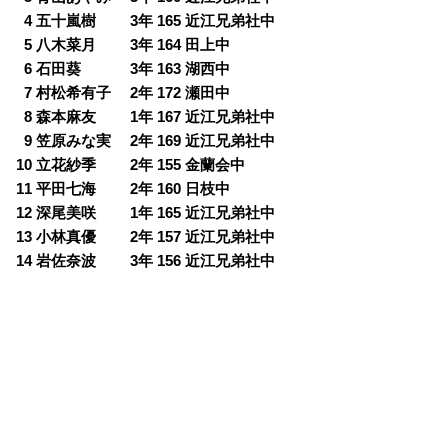
0
4 五十嵐樹 3年 165 近江兄弟社中
0
5 八木菜月 3年 164 田上中
0
6 石田葵 3年 163 湖西中
0
7 村松希有子 2年 172 瀬田中
0
8 森本麻友 1年 167 近江兄弟社中
0
9 笠原みな実 2年 169 近江兄弟社中
10 立花紗季 2年 155 金蘭会中
11 平田七海 2年 160 日枝中
12 深尾美咲 1年 165 近江兄弟社中
13 小林真優 2年 157 近江兄弟社中
14 岩佐奈波 3年 156 近江兄弟社中