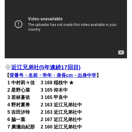
近江兄弟社(5年連続17回目)
【
背番号・名前・学年・身長cm・出身中学
】
0
1 中村莉々佳 3 168 稲枝中 ★
0
2 星野心菜 3 165 仰木中
0
3 若林蒼依 3 165 甲良中
0
4 野村夏希 2 163 近江兄弟社中
0
5 吉田汐玲 2 163 近江兄弟社中
0
6 脇一葉 2 167 近江兄弟社中
0
7 廣瀬由紀那 2 160 近江兄弟社中