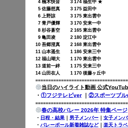
0
4 楠木快音 3 174 福生中 ★
0
5 佐藤想真 3 175 益田中
0
6 上野諒 3 175 東出雲中
0
7 青戸優輝 3 170 安来一中
0
8 杉谷蒼空 2 165 東出雲中
0
9 亀田凌 2 180 淀江中
10 吾郷澄真 2 168 東出雲中
11 山本遥生 1 186 安来三中
12 福山瑚大 1 170 東出雲中
13 道前一絆 1 175 安来三中
14 山田在人 1 170 後藤ヶ丘中
====================================
当日のハイライト動画 公式YouTub
・
①フジテレビver
｜
②スポーツブルv
====================================
春の高校バレー 2026年 特集ページ
・
日程・結果
｜
男子メンバー
｜
女子メンバ
・
バレーボール新着雑誌など
｜
楽天トラベ