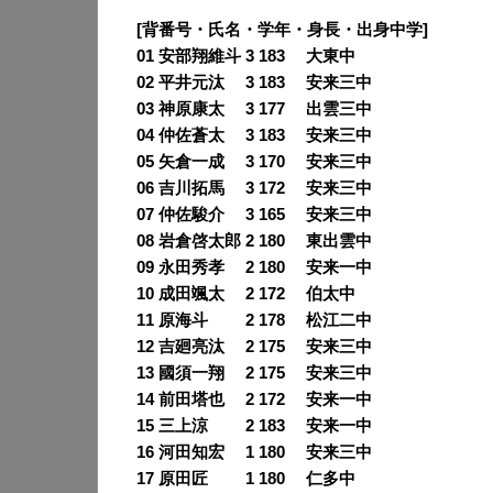
[背番号・氏名・学年・身長・出身中学]
01 安部翔維斗 3 183 大東中
02 平井元汰 3 183 安来三中
03 神原康太 3 177 出雲三中
04 仲佐蒼太 3 183 安来三中
05 矢倉一成 3 170 安来三中
06 吉川拓馬 3 172 安来三中
07 仲佐駿介 3 165 安来三中
08 岩倉啓太郎 2 180 東出雲中
09 永田秀孝 2 180 安来一中
10 成田颯太 2 172 伯太中
11 原海斗 2 178 松江二中
12 吉廻亮汰 2 175 安来三中
13 國須一翔 2 175 安来三中
14 前田塔也 2 172 安来一中
15 三上涼 2 183 安来一中
16 河田知宏 1 180 安来三中
17 原田匠 1 180 仁多中